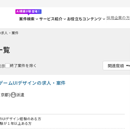
AI検索が新登場！
採用企業の方
案件検索
サービス紹介
お役立ちコンテンツ
yの求人・案件
一覧
終了案件を除く
表示
ゲームUIデザインの求人・案件
東京都)
派遣
のUIデザイン経験のある方
務経験が１年以上ある方