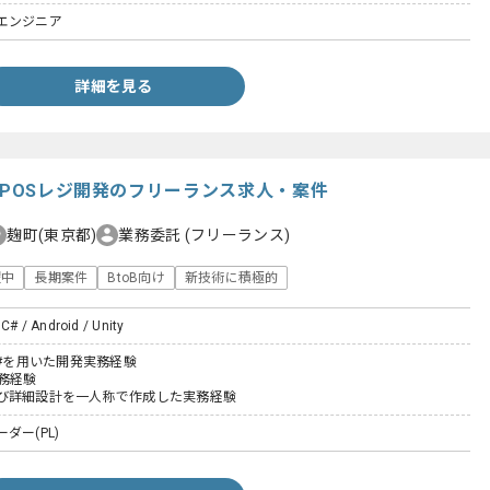
エンジニア
詳細を見る
けPOSレジ開発のフリーランス求人・案件
麹町(東京都)
業務委託
(フリーランス)
躍中
長期案件
BtoB向け
新技術に積極的
 C# / Android / Unity
C#を用いた開発実務経験
務経験
び詳細設計を一人称で作成した実務経験
ダー(PL)