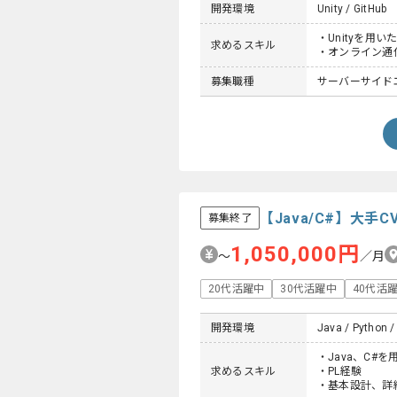
開発環境
Unity / GitHub
・Unityを用い
求めるスキル
・オンライン通
募集職種
サーバーサイド
【Java/C#】大
募集終了
1,050,000円
〜
／月
20代活躍中
30代活躍中
40代活
開発環境
Java / Python /
・Java、C#
求めるスキル
・PL経験
・基本設計、詳