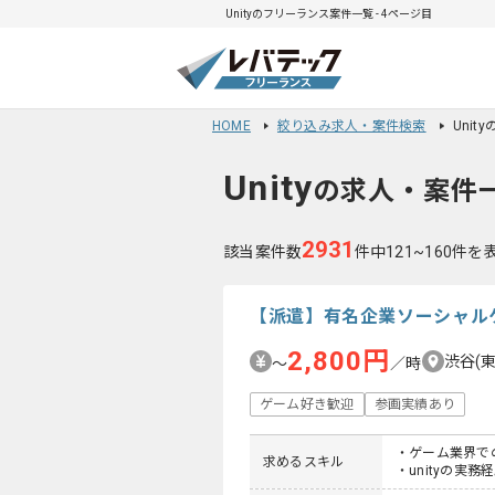
Unityのフリーランス案件一覧 - 4ページ目
HOME
絞り込み求人・案件検索
Unit
Unity
の求人・案件
2931
該当案件数
件中121~160件を
【派遣】有名企業ソーシャル
2,800円
渋谷(
〜
／時
ゲーム好き歓迎
参画実績あり
・ゲーム業界で
求めるスキル
・unityの実