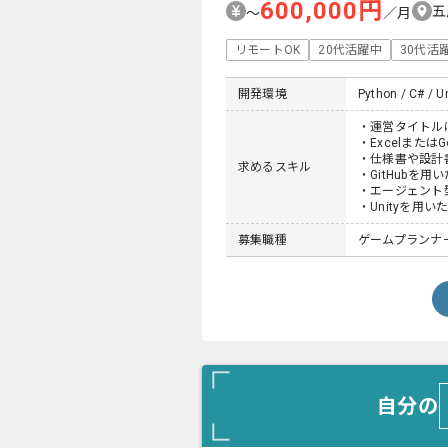
600,000円
五
〜
／月
リモートOK
20代活躍中
30代活
開発環境
Python / C# / Un
・運営タイトル
・Excelまた
・仕様書や設計
求めるスキル
・GitHubを
・エージェント
・Unityを用
募集職種
ゲームプランナ
自分の