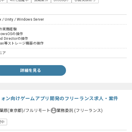
躍中
40代活躍中
長期案件
BtoB向け
参画実績あり
 / Unity / Windows Server
の実務経験
ndowsOSの操作
ud Directorの操作
werMax等ストレージ機器の操作
ニア
詳細を見る
トフォン向けゲームアプリ開発のフリーランス求人・案件
葉原(東京都)/フルリモート
業務委託
(フリーランス)
躍中