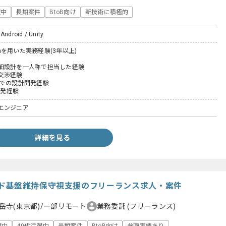
躍中
長期案件
BtoB向け
新技術に積極的
 Android / Unity
tonを用いた実務経験(3年以上)
細設計を一人称で担当した経験
交渉経験
OS上での設計開発経験
開発経験
エンジニア
詳細を見る
ド基盤維持保守視支援のフリーランス求人・案件
岳寺(東京都)/一部リモート
業務委託
(フリーランス)