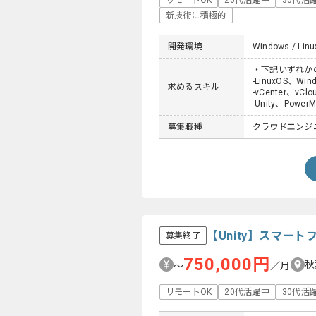
リモートOK
20代活躍中
30代活
新技術に積極的
開発環境
Windows / Linux
・下記いずれか
-LinuxOS、Wi
求めるスキル
-vCenter、vClo
-Unity、Po
募集職種
クラウドエンジ
【Unity】スマー
募集終了
750,000円
秋
〜
／月
リモートOK
20代活躍中
30代活