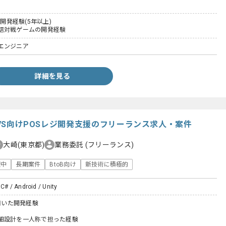
た開発経験(5年以上)
信対戦ゲームの開発経験
エンジニア
詳細を見る
手CVS向けPOSレジ開発支援のフリーランス求人・案件
大崎(東京都)
業務委託
(フリーランス)
躍中
長期案件
BtoB向け
新技術に積極的
 C# / Android / Unity
を用いた開発経験
細設計を一人称で担った経験