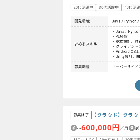
20代活躍中
30代活躍中
40代活
開発環境
Java / Python /
・Java、Pyh
・PL経験
・基本設計、詳
求めるスキル
・クライアント
・Android 
・Unity設計、
募集職種
サーバーサイド
【クラウド】クラウ
募集終了
600,000円
泉
〜
／月