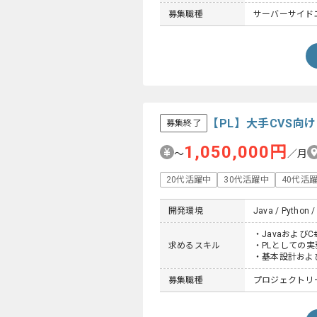
募集職種
サーバーサイド
【PL】大手CVS向
募集終了
1,050,000円
〜
／月
20代活躍中
30代活躍中
40代活
開発環境
Java / Python /
・Javaおよび
求めるスキル
・PLとしての実
・基本設計およ
募集職種
プロジェクトリー