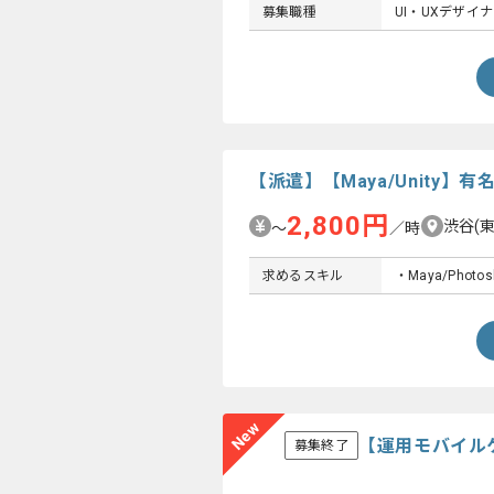
募集職種
UI・UXデザイ
【派遣】【Maya/Unity
2,800円
渋谷(
〜
／時
求めるスキル
・Maya/Ph
New
【運用モバイル
募集終了