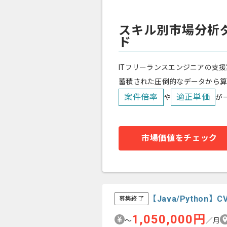
スキル別市場分析
ド
ITフリーランスエンジニアの支援
蓄積された圧倒的なデータから
案件倍率
適正単価
や
が
市場価値をチェック
【Java/Pytho
募集終了
1,050,000円
〜
／月