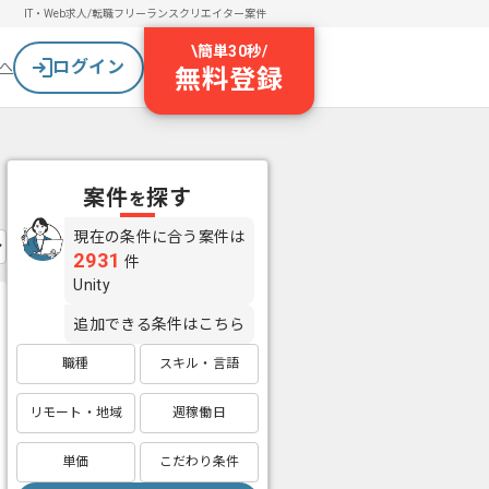
IT・Web求人/転職
フリーランスクリエイター案件
\
簡単30秒
/
ログイン
へ
無料登録
案件
探す
を
現在の条件に合う案件は
2931
件
Unity
追加できる条件はこちら
職種
スキル・言語
リモート・地域
週稼働日
単価
こだわり条件