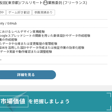
反田(東京都)/フルリモート
業務委託
(フリーランス)
躍中
ゲーム好き歓迎
参画実績あり
ity / GitHub
におけるレベルデザイン実務経験
はGoogleスプレッドシートの関数を用いた数値設計やデータ作成経験
書の作成経験
用いたデータや仕様または変更履歴の管理経験
型AIを活用した設計やデータ作成または検証作業の効率化経験
いたデータ実装や動作確認または調整経験
ー
詳細を見る
市場価値
を把握しましょう