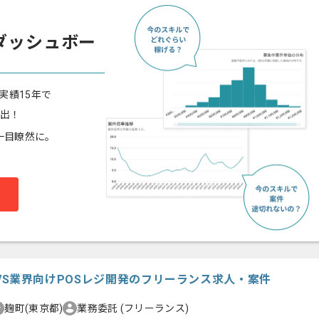
ダッシュボー
実績15年で
算出！
一目瞭然に。
n】CVS業界向けPOSレジ開発のフリーランス求人・案件
麹町(東京都)
業務委託
(フリーランス)