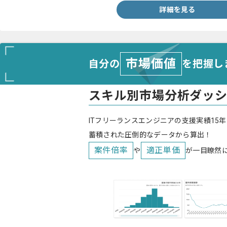
詳細を見る
市場価値
自分の
を把握し
スキル別市場分析ダッ
ITフリーランスエンジニアの支援実績15年
蓄積された圧倒的なデータから算出！
案件倍率
適正単価
や
が一目瞭然