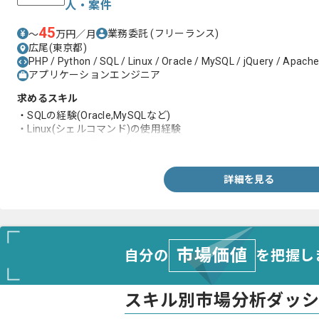
人・案件
45
業務委託
(フリーランス)
〜
万円／月
広尾(東京都)
PHP / Python / SQL / Linux / Oracle / MySQL / jQuery / Apache /
アプリケーションエンジニア
求めるスキル
・SQLの経験(Oracle,MySQLなど)
・Linux(シェルコマンド)の使用経験
・インフラ運用業務経験2年以上
詳細を見る
市場価値
自分の
を把握し
スキル別市場分析ダッ