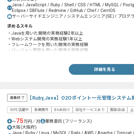
Java / JavaScript / Ruby / Shell / CSS / HTML / MySQL / Post
Eclipse / DBFlute / Redmine / GitHub / Chef / CentOS
サーバーサイドエンジニア / システムエンジニア(SE) / プログラ
求めるスキル
・Javaを用いた開発の実務経験2年以上
・Webシステム開発の実務経験1年以上
・フレームワークを用いた開発の実務経験
・バージョン管理を用いた開発の実務経験
・アジャイル開発の実務経験
詳細を見る
【Ruby,Java】O2Oポイント一元管理シス
募集終了
30代活躍中
長期案件
BtoB向け
自社サービスあり
服装自由
上
75
業務委託
(フリーランス)
〜
万円／月
大阪(大阪府)
Java / Ruby / Linux / MySQL / Rails / AWS / Apache / Tomcat /