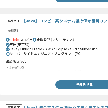
【Java】コンビニ系システム維持保守開発の
募集終了
長期案件
65
業務委託
(フリーランス)
〜
万円／月
三田(東京都)
Java / Linux / Oracle / AWS / Eclipse / SVN / Subversion
サーバーサイドエンジニア / プログラマー(PG)
求めるスキル
・Java経験
・上流工程から下流工程までの一貫した開発経験
詳細を見る
【Java】統合マスター 管理システムテストの
募集終了