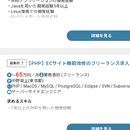
・Webアプリケーションの開発経験
・Javaを用いた開発経験3年以上
・Linux環境での開発経験
・MySQLを用いた開発経験
・JUnit等を用いて自動テストを行った経験
・Eclipse等の利用経験
詳細を見る
【PHP】ECサイト機能改修のフリーランス求
募集終了
65
業務委託
(フリーランス)
〜
万円／月
中野坂上(東京都)
PHP / MacOS / MySQL / PostgreSQL / Eclipse / SVN / Subvers
サーバーサイドエンジニア
求めるスキル
・1年以上のPHPを用いた開発経験
・1年以上のMySQLを用いた開発経験
詳細を見る