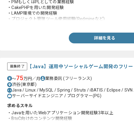
・PMもしくはPLとしての業務経験
・CakePHPを用いた開発経験
・LAMP環境での開発経験
・プロジェクト管理ツール使用経験(Redmineなど)
・ソース管理使用経験(GitHub Enterpriseなど)
・Excel,Word,PowerPointでのドキュメント作成経験
詳細を見る
【Java】運用中ソーシャルゲーム開発のフリ
募集終了
75
業務委託
(フリーランス)
〜
万円／月
渋谷(東京都)
Java / Linux / MySQL / Spring / Struts / iBATIS / Eclipse / SVN
サーバーサイドエンジニア / プログラマー(PG)
求めるスキル
・Javaを用いたWebアプリケーション開発経験3年以上
・BtoC向けのコンテンツ開発経験
・フレームワーク経験（Spring、SeasarといったDIコンテナの経