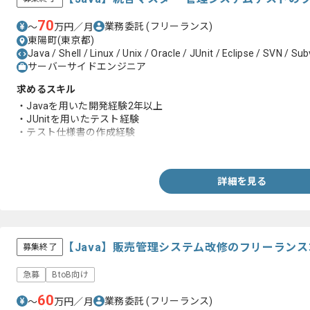
70
業務委託
(フリーランス)
〜
万円／月
東陽町(東京都)
Java / Shell / Linux / Unix / Oracle / JUnit / Eclipse / SVN / S
サーバーサイドエンジニア
求めるスキル
・Javaを用いた開発経験2年以上
・JUnitを用いたテスト経験
・テスト仕様書の作成経験
・UnixやLinuxの知見
詳細を見る
【Java】販売管理システム改修のフリーラン
募集終了
急募
BtoB向け
60
業務委託
(フリーランス)
〜
万円／月