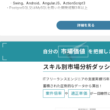
‐Swing、Android、AngularJS、ActionScript3
・PostgreSQL又はMySQLを用いた開発経験3年以上
・Eclipse及びGitを用いた開発経験
詳細を見る
市場価値
自分の
を把握し
スキル別市場分析ダッ
ITフリーランスエンジニアの支援実績15年
蓄積された圧倒的なデータから算出！
案件倍率
適正単価
や
が一目瞭然