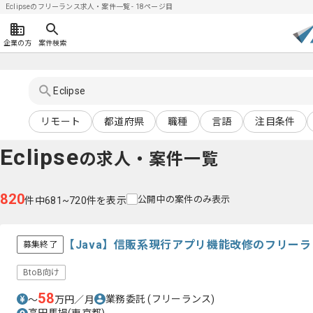
Eclipseのフリーランス求人・案件一覧 - 18ページ目
企業の方
案件検索
リモート
都道府県
職種
言語
注目条件
Eclipse
の求人・案件一覧
820
公開中の案件のみ表示
件中681~720件を表示
【Java】信販系現行アプリ機能改修のフリー
募集終了
BtoB向け
58
業務委託
(フリーランス)
〜
万円／月