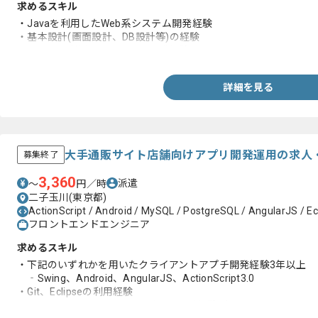
求めるスキル
・Javaを利用したWeb系システム開発経験
・基本設計(画面設計、DB設計等)の経験
・Oracleを利用したシステム開発経験
詳細を見る
大手通販サイト店舗向けアプリ開発運用の求人
募集終了
3,360
派遣
〜
円／時
二子玉川(東京都)
ActionScript / Android / MySQL / PostgreSQL / AngularJS / Ecl
フロントエンドエンジニア
求めるスキル
・下記のいずれかを用いたクライアントアプチ開発経験3年以上
‐Swing、Android、AngularJS、ActionScript3.0
・Git、Eclipseの利用経験
・PostgreSQL又はMySQLを用いた開発経験3年以上