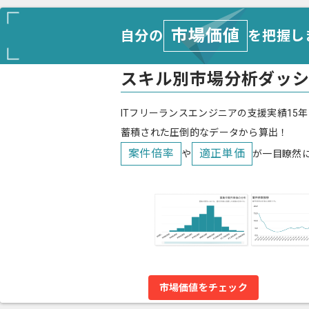
市場価値
自分の
を把握し
スキル別市場分析ダッ
ITフリーランスエンジニアの支援実績15年
蓄積された圧倒的なデータから算出！
案件倍率
適正単価
や
が一目瞭然
市場価値をチェック