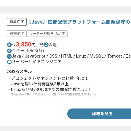
【Java】広告配信プラットフォーム開発保守
募集終了
長期案件
リーダー経験を活かす
3,850
派遣
〜
円／時
二子玉川(東京都)
Java / JavaScript / CSS / HTML / Linux / MySQL / Tomcat / Ecl
サーバーサイドエンジニア
求めるスキル
・プロジェクトマネジメントの経験1年以上
・Javaを用いた開発経験3年以上
・Linux及びMySQL環境での開発経験2年以上
・Tomcat及びEclipseを用いた開発経験1年以上
・下記を用いた開発経験
‐Git、SVN、HTML、JavaScript、CSS
詳細を見る