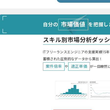
市場価値
自分の
を把握し
スキル別市場分析ダッ
ITフリーランスエンジニアの支援実績15年
蓄積された圧倒的なデータから算出！
案件倍率
適正単価
や
が一目瞭然