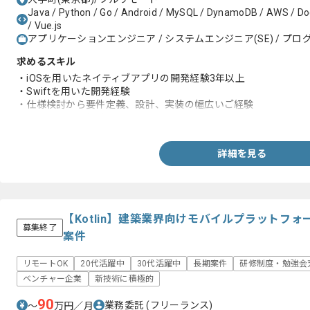
Java / Python / Go / Android / MySQL / DynamoDB / AWS / Docke
/ Vue.js
アプリケーションエンジニア / システムエンジニア(SE) / プログ
求めるスキル
・iOSを用いたネイティブアプリの開発経験3年以上
・Swiftを用いた開発経験
・仕様検討から要件定義、設計、実装の幅広いご経験
・チーム開発の経験
詳細を見る
【Kotlin】建築業界向けモバイルプラットフ
募集終了
案件
リモートOK
20代活躍中
30代活躍中
長期案件
研修制度・勉強会
ベンチャー企業
新技術に積極的
90
業務委託
(フリーランス)
〜
万円／月