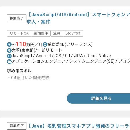
【JavaScript/iOS/Android】スマート
募集終了
求人・案件
リモートOK
長期案件
急募
BtoC向け
110
業務委託
(フリーランス)
〜
万円／月
大崎(東京都)/一部リモート
JavaScript / Android / iOS / Git / JIRA / React Native
アプリケーションエンジニア / システムエンジニア(SE) / プログ
求めるスキル
・Gitを用いた開発経験
・JavaScriptを使った開発経験（2年以上）
詳細を見る
【Java】名刺管理スマホアプリ開発のフリー
募集終了