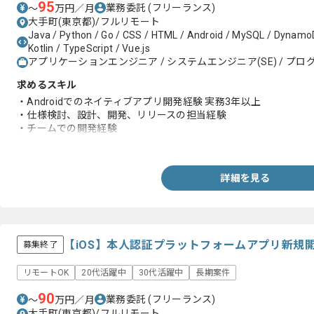
95
業務委託
(フリーランス)
〜
万円／月
大手町(東京都)/フルリモート
Java / Python / Go / CSS / HTML / Android / MySQL / DynamoD
Kotlin / TypeScript / Vue.js
アプリケーションエンジニア / システムエンジニア(SE) / プログ
求めるスキル
・Androidでのネイティブアプリ開発経験 実務3年以上
・仕様検討、設計、開発、リリースの担当経験
・チームでの開発経験
・KotlinまたはJavaを用いた開発経験
詳細を見る
【iOS】本人認証プラットフォームアプリ新規
募集終了
リモートOK
20代活躍中
30代活躍中
長期案件
90
業務委託
(フリーランス)
〜
万円／月
大手町(東京都)/フルリモート