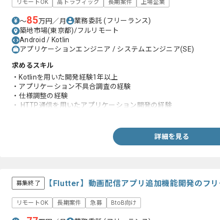
リモートOK
高トラフィック
長期案件
上場企業
85
業務委託
(フリーランス)
〜
万円／月
築地市場(東京都)/フルリモート
Android / Kotlin
アプリケーションエンジニア / システムエンジニア(SE)
求めるスキル
・Kotlinを用いた開発経験1年以上
・アプリケーション不具合調査の経験
・仕様調整の経験
・ HTTP通信を用いたアプリケーション開発の経験
・オブジェクト指向型プログラミングの経験
・Gitを用いた開発の経験
・フロントエンドの開発経験
詳細を見る
【Flutter】動画配信アプリ追加機能開発のフ
募集終了
リモートOK
長期案件
急募
BtoB向け