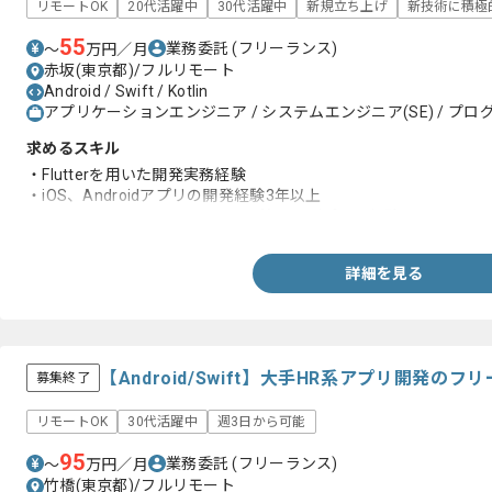
リモートOK
20代活躍中
30代活躍中
新規立ち上げ
新技術に積極
55
業務委託
(フリーランス)
〜
万円／月
赤坂(東京都)/フルリモート
Android / Swift / Kotlin
アプリケーションエンジニア / システムエンジニア(SE) / プログ
求めるスキル
・Flutterを用いた開発実務経験
・iOS、Androidアプリの開発経験3年以上
・App Store、Google Play Store等へのデプロイ経験
詳細を見る
【Android/Swift】大手HR系アプリ開発の
募集終了
リモートOK
30代活躍中
週3日から可能
95
業務委託
(フリーランス)
〜
万円／月
竹橋(東京都)/フルリモート