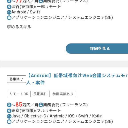
77
業務委託
(フリーランス)
〜
万円／月
渋谷(東京都)/一部リモート
Android / Swift
アプリケーションエンジニア / システムエンジニア(SE)
求めるスキル
・Flutterを用いたスマホアプリ開発経験2年以上
詳細を見る
【Android】低帯域帯向けWeb会議システム
募集終了
人・案件
リモートOK
長期案件
参画実績あり
85
業務委託
(フリーランス)
〜
万円／月
東京(東京都)/フルリモート
Java / Objective-C / Android / iOS / Swift / Kotlin
アプリケーションエンジニア / システムエンジニア(SE)