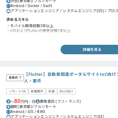
渋谷(東京都)/フルリモート
Android / Docker / Swift
アプリケーションエンジニア / システムエンジニア(SE) / プログ
求めるスキル
・モバイル開発経験3年以上
・iOSおよびFlutterの開発経験2年以上
・要件定義～運用保守まで一連の経験
詳細を見る
【Flutter】自動車関連ポータルサイトtoC
募集終了
人・案件
リモートOK
長期案件
急募
BtoC向け
80
業務委託
(フリーランス)
〜
万円／月
麹町(東京都)/フルリモート
Android / iOS / AWS
アプリケーションエンジニア / システムエンジニア(SE)