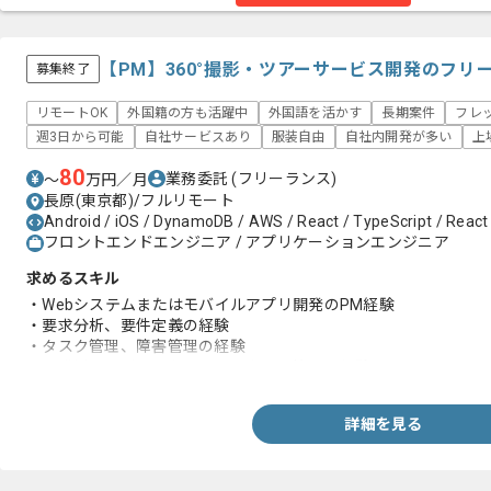
【PM】360°撮影・ツアーサービス開発のフリ
募集終了
リモートOK
外国籍の方も活躍中
外国語を活かす
長期案件
フレ
週3日から可能
自社サービスあり
服装自由
自社内開発が多い
上
80
業務委託
(フリーランス)
〜
万円／月
長原(東京都)/フルリモート
Android / iOS / DynamoDB / AWS / React / TypeScript / React
フロントエンドエンジニア / アプリケーションエンジニア
求めるスキル
・Webシステムまたはモバイルアプリ開発のPM経験
・要求分析、要件定義の経験
・タスク管理、障害管理の経験
・開発用サービスにおけるアカウント管理の経験
詳細を見る