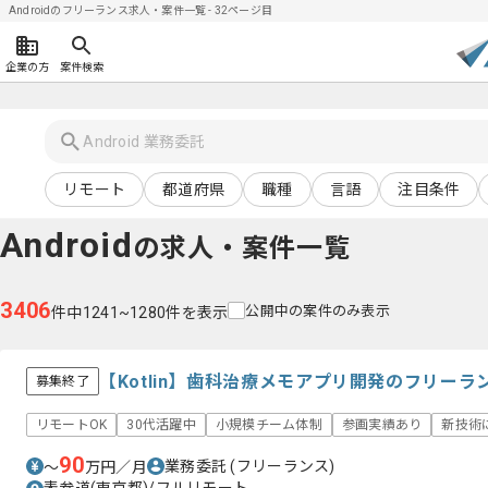
Androidのフリーランス求人・案件一覧 - 32ページ目
企業の方
案件検索
リモート
都道府県
職種
言語
注目条件
Android
の求人・案件一覧
3406
公開中の案件のみ表示
件中1241~1280件を表示
【Kotlin】歯科治療メモアプリ開発のフリー
募集終了
リモートOK
30代活躍中
小規模チーム体制
参画実績あり
新技術
90
業務委託
(フリーランス)
〜
万円／月