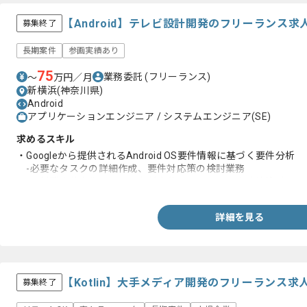
【Android】テレビ設計開発のフリーランス求
募集終了
長期案件
参画実績あり
75
業務委託
(フリーランス)
〜
万円／月
新横浜(神奈川県)
Android
アプリケーションエンジニア / システムエンジニア(SE)
求めるスキル
・Googleから提供されるAndroid OS要件情報に基づく要件分析
-必要なタスクの詳細作成、要件対応策の検討業務
-分析業務効率化のための各種自動化、システム化改善検討
詳細を見る
【Kotlin】大手メディア開発のフリーランス求
募集終了