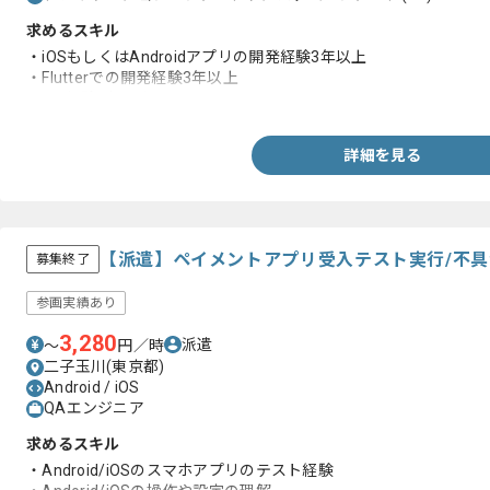
求めるスキル
・iOSもしくはAndroidアプリの開発経験3年以上
・Flutterでの開発経験3年以上
・GIT経験3年以上
詳細を見る
【派遣】ペイメントアプリ受入テスト実行/不
募集終了
参画実績あり
3,280
派遣
〜
円／時
二子玉川(東京都)
Android / iOS
QAエンジニア
求めるスキル
・Android/iOSのスマホアプリのテスト経験