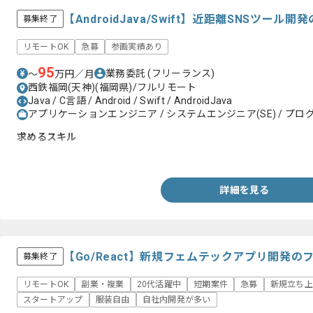
【AndroidJava/Swift】近距離SNSツー
募集終了
リモートOK
急募
参画実績あり
95
業務委託
(フリーランス)
〜
万円／月
西鉄福岡(天神)(福岡県)/フルリモート
Java / C言語 / Android / Swift / AndroidJava
アプリケーションエンジニア / システムエンジニア(SE) / プログ
求めるスキル
・スマートフォンアプリ開発経験
詳細を見る
【Go/React】新規フェムテックアプリ開発
募集終了
リモートOK
副業・複業
20代活躍中
短期案件
急募
新規立ち上
スタートアップ
服装自由
自社内開発が多い