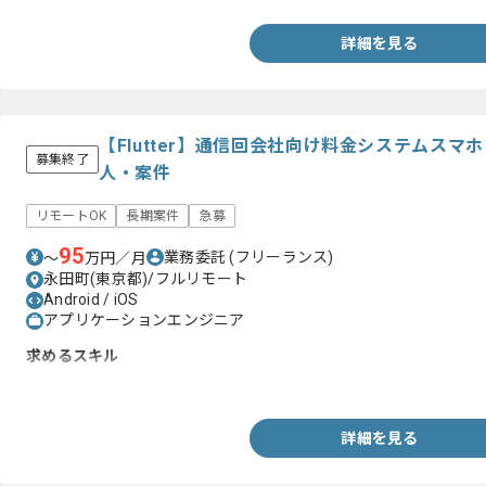
詳細を見る
【Flutter】通信回会社向け料金システムス
募集終了
人・案件
リモートOK
長期案件
急募
95
業務委託
(フリーランス)
〜
万円／月
永田町(東京都)/フルリモート
Android / iOS
アプリケーションエンジニア
求めるスキル
・Flutterを用いた詳細設計以降の経験
詳細を見る