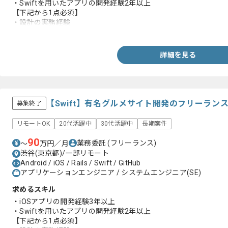
・Swiftを用いたアプリの開発経験2年以上
【下記から1点必須】
・設計の実務経験
・Rxの実務経験
・Fluxの実務経験
・Kotlinの実務経験
詳細を見る
【Swift】有名グルメサイト開発のフリーラン
募集終了
リモートOK
20代活躍中
30代活躍中
長期案件
90
業務委託
(フリーランス)
〜
万円／月
渋谷(東京都)/一部リモート
Android / iOS / Rails / Swift / GitHub
アプリケーションエンジニア / システムエンジニア(SE)
求めるスキル
・iOSアプリの開発経験3年以上
・Swiftを用いたアプリの開発経験2年以上
【下記から1点必須】