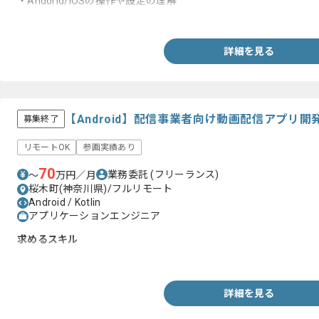
・Andorid/iOSの操作や設定の理解
・テスト設計、項目書の作成経験
詳細を見る
【Android】配信事業者向け動画配信アプリ
募集終了
リモートOK
参画実績あり
70
業務委託
(フリーランス)
〜
万円／月
桜木町(神奈川県)/フルリモート
Android / Kotlin
アプリケーションエンジニア
求めるスキル
・スマホアプリの開発経験3年以上
詳細を見る