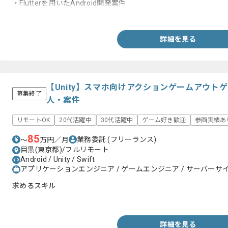
・Flutterを用いたAndroid開発案件
・Flutterを用いたiOS開発案件
詳細を見る
【Unity】スマホ向けアクションゲームアウト
募集終了
人・案件
リモートOK
20代活躍中
30代活躍中
ゲーム好き歓迎
参画実績あ
85
業務委託
(フリーランス)
〜
万円／月
目黒(東京都)/フルリモート
Android / Unity / Swift
アプリケーションエンジニア / ゲームエンジニア / サーバーサ
求めるスキル
・Unityを用いたスマホ向けゲーム開発、運用経験4年以上
詳細を見る