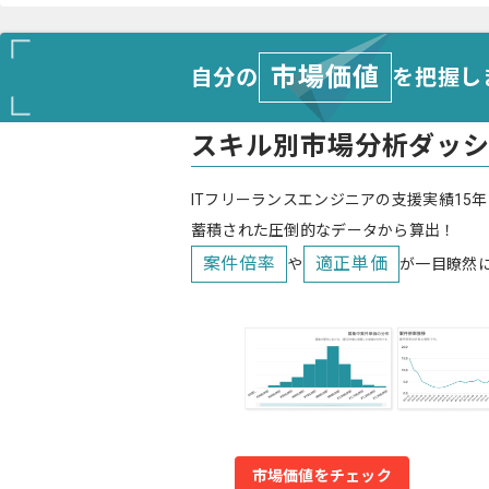
市場価値
自分の
を把握し
スキル別市場分析ダッ
ITフリーランスエンジニアの支援実績15年
蓄積された圧倒的なデータから算出！
案件倍率
適正単価
や
が一目瞭然
市場価値をチェック