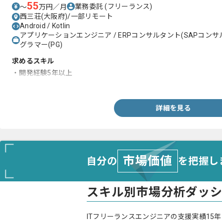
55
業務委託
(フリーランス)
〜
万円／月
西三荘(大阪府)/一部リモート
Android / Kotlin
アプリケーションエンジニア / ERPコンサルタント(SAPコンサル) 
グラマー(PG)
求めるスキル
・開発経験5年以上
・Androidアプリ開発経験3年以上
詳細を見る
市場価値
自分の
を把握し
スキル別市場分析ダッ
ITフリーランスエンジニアの支援実績15年