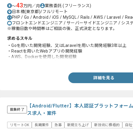
43
業務委託
(フリーランス)
〜
万円／月
日本橋(東京都)/フルリモート
PHP / Go / Android / iOS / MySQL / Rails / AWS / Laravel / Reac
フロントエンドエンジニア / サーバーサイドエンジニア / システ
※稼働日数や時間帯はご相談の後、正式決定となります。
求めるスキル
・Goを用いた開発経験、又はLaravelを用いた開発経験3年以上
・Reactを用いたWebアプリの開発経験
・AWS、Dockerを使用した開発経験
・MySQLなどのRDSの構築、設計に関する知見
詳細を見る
【Android/Flutter】本人認証プラットフ
募集終了
ス求人・案件
リモートOK
長期案件
急募
新規立ち上げ
新技術に積極的
自社