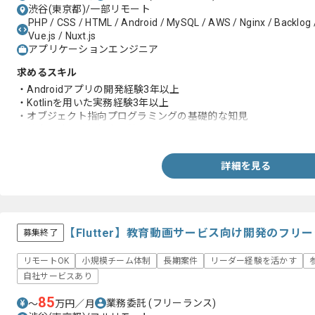
渋谷(東京都)/一部リモート
PHP / CSS / HTML / Android / MySQL / AWS / Nginx / Backlog / Sw
Vue.js / Nuxt.js
アプリケーションエンジニア
求めるスキル
・Androidアプリの開発経験3年以上
・Kotlinを用いた実務経験3年以上
・オブジェクト指向プログラミングの基礎的な知見
・基本設計以降の担当経験
詳細を見る
【Flutter】教育動画サービス向け開発のフリ
募集終了
リモートOK
小規模チーム体制
長期案件
リーダー経験を活かす
自社サービスあり
85
業務委託
(フリーランス)
〜
万円／月