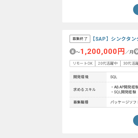
【SAP】シンクタ
募集終了
1,200,000円
〜
／月
リモートOK
20代活躍中
30代活
開発環境
SQL
・ABAP開発経
求めるスキル
・SQL開発経験
募集職種
パッケージソフト