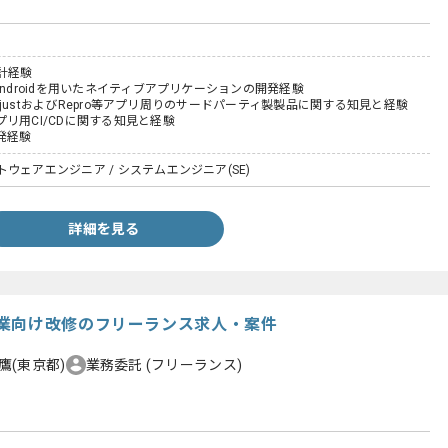
計経験
Androidを用いたネイティブアプリケーションの開発経験
やAdjustおよびRepro等アプリ周りのサードパーティ製製品に関する知見と経験
リ用CI/CDに関する知見と経験
発経験
ウェアエンジニア / システムエンジニア(SE)
詳細を見る
業向け改修のフリーランス求人・案件
鷹(東京都)
業務委託
(フリーランス)