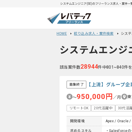
システムエンジニア(SE)のフリーランス求人・案件一覧 
HOME
絞り込み求人・案件検索
システ
システムエンジニ
28944
該当案件数
件中801~840件
【上流】グループ企業
募集終了
950,000円
東
〜
／月
リモートOK
20代活躍中
30代活
開発環境
Apex / Oracle 
求めるスキル
・Salesfor