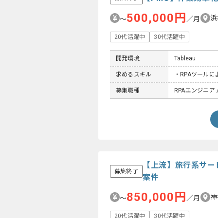
500,000円
浜
〜
／月
20代活躍中
30代活躍中
開発環境
Tableau
求めるスキル
・RPAツール
募集職種
RPAエンジニア /
【上流】旅行系サー
募集終了
案件
850,000円
神
〜
／月
20代活躍中
30代活躍中