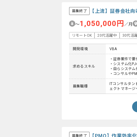
【上流】証券会社向
募集終了
1,050,000円
〜
／月
リモートOK
20代活躍中
30代活
開発環境
VBA
・証券案件で要
・システム化P
求めるスキル
・自らシステム
・コンサルやP
ITコンサルタント
募集職種
ェクトマネージャ
【PMO】作業効率
募集終了