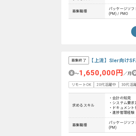
パッケージソフト
募集職種
(PM) / PMO
【上流】SIer向け
募集終了
1,650,000円
〜
／月
リモートOK
20代活躍中
30代活
・会計の知見
・システム要求
求めるスキル
・ドキュメント
・進捗管理経験
パッケージソフト
募集職種
(PM)