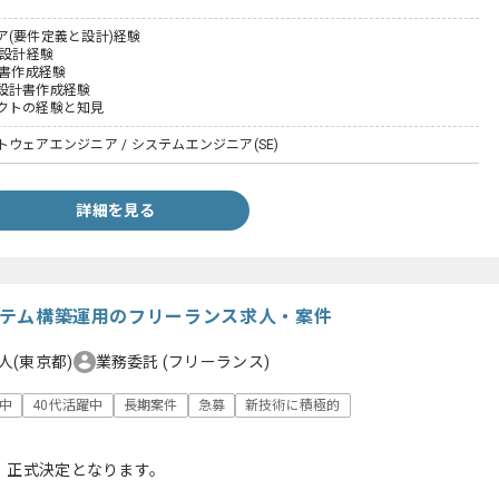
ア(要件定義と設計)経験
た設計経験
計書作成経験
設計書作成経験
クトの経験と知見
ウェアエンジニア / システムエンジニア(SE)
詳細を見る
システム構築運用のフリーランス求人・案件
人(東京都)
業務委託
(フリーランス)
躍中
40代活躍中
長期案件
急募
新技術に積極的
、正式決定となります。