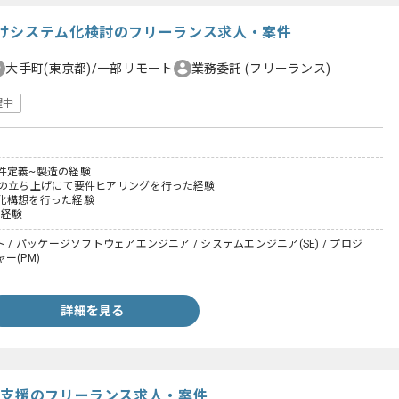
けシステム化検討のフリーランス求人・案件
大手町(東京都)/一部リモート
業務委託
(フリーランス)
躍中
件定義~製造の経験
Jの立ち上げにて要件ヒアリングを行った経験
化構想を行った経験
M経験
 / パッケージソフトウェアエンジニア / システムエンジニア(SE) / プロジ
ー(PM)
詳細を見る
化支援のフリーランス求人・案件