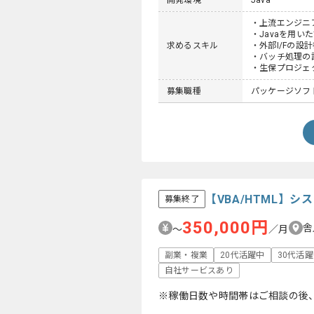
開発環境
Java
・上流エンジニ
・Javaを用い
求めるスキル
・外部I/Fの設
・バッチ処理の
・生保プロジェ
募集職種
パッケージソフト
【VBA/HTML】
募集終了
350,000円
舎
〜
／月
副業・複業
20代活躍中
30代活
自社サービスあり
※稼働日数や時間帯はご相談の後