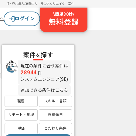
IT・Web求人/転職
フリーランスクリエイター案件
\
簡単30秒
/
ログイン
へ
無料登録
案件
探す
を
現在の条件に合う案件は
28944
件
システムエンジニア(SE)
追加できる条件はこちら
職種
スキル・言語
リモート・地域
週稼働日
単価
こだわり条件