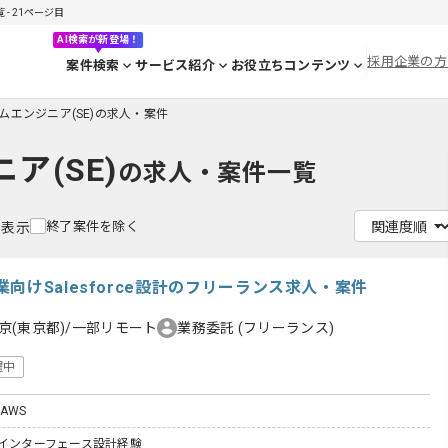
- 21ページ目
AI検索が新登場！
採用企業の方
案件検索
サービス紹介
お役立ちコンテンツ
ムエンジニア(SE)の求人・案件
ア(SE)
の求人・案件一覧
終了案件を除く
を表示
向けSalesforce設計のフリーランス求人・案件
京(東京都)/一部リモート
業務委託
(フリーランス)
躍中
/ AWS
ceのインターフェース設計経験