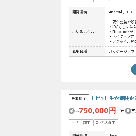
開発環境
Android / iOS
・要件定義や設
・iOSもしくは
求めるスキル
・Firebase
・ネイティブアプ
・アジャイル開
募集職種
パッケージソフト
【上流】生命保険企
募集終了
750,000円
三
〜
／月
20代活躍中
30代活躍中