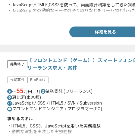
・JavaScript,HTML5,CSS3を使って、画面設計構築をしてきた
・JavaScriptでの動的なデータのやり取りなどをサーバ間と行っ
※上記がなくともアニメーション周りに強い方など、エントリー
詳細を見る
【フロントエンド（ゲーム）】スマートフォン
募集終了
リーランス求人・案件
長期案件
BtoB向け
55
業務委託
(フリーランス)
〜
万円／月
恵比寿(東京都)
JavaScript / CSS / HTML5 / SVN / Subversion
フロントエンドエンジニア / プログラマー(PG)
求めるスキル
・HTML5、CSS3、JavaScriptを用いた実務経験
・動的な演出を実装した実務経験