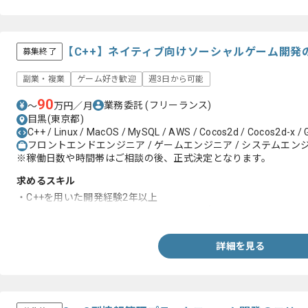
【C++】ネイティブ向けソーシャルゲーム開発
募集終了
副業・複業
ゲーム好き歓迎
週3日から可能
90
業務委託
(フリーランス)
〜
万円／月
目黒(東京都)
C++ / Linux / MacOS / MySQL / AWS / Cocos2d / Cocos2d-x / 
フロントエンドエンジニア / ゲームエンジニア / システムエンジニア
※稼働日数や時間帯はご相談の後、正式決定となります。
求めるスキル
・C++を用いた開発経験2年以上
・Cocos2d-xを用いたスマホ向けゲームアプリのクライアントサ
詳細を見る