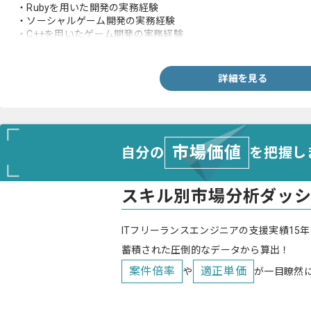
・Rubyを用いた開発の実務経験
・ソーシャルゲーム開発の実務経験
・C++を用いたゲーム開発の実務経験
・AIシステムの実務経験
・ネットワーク周りの実務経験
・負荷対策の実務経験
詳細を見る
市場価値
自分の
を把握し
スキル別市場分析ダッ
ITフリーランスエンジニアの支援実績15年
蓄積された圧倒的なデータから算出！
案件倍率
適正単価
や
が一目瞭然