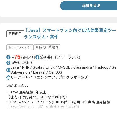
詳細を見る
【Java】スマートフォン向け広告効果測定ツ
募集終了
ランス求人・案件
高トラフィック
新技術に積極的
75
業務委託
(フリーランス)
〜
万円／月
渋谷(東京都)
Java / PHP / Scala / Linux / MySQL / Cassandra / Hadoop / Se
Subversion / Laravel / CentOS
サーバーサイドエンジニア / プログラマー(PG)
求めるスキル
・Java開発経験3年以上
（社内向け開発やテストなどは不可）
・OSS Webフレームワーク(Struts除く)を用いた実務開発経験
・BtoC(特にネット系）の実務での開発経験
・DB周りの高負荷対策(分散処理等)経験、