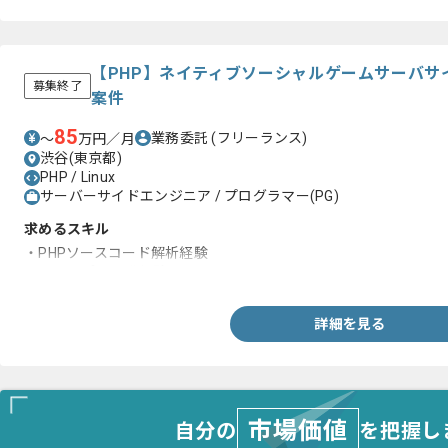
【PHP】ネイティブソーシャルゲームサーバサ
募集終了
案件
85
業務委託
(フリーランス)
〜
万円／月
渋谷(東京都)
PHP / Linux
サーバーサイドエンジニア / プログラマー(PG)
求めるスキル
・PHPソースコード解析経験
・Webアプリ開発経験
詳細を見る
市場価値
自分の
を把握し