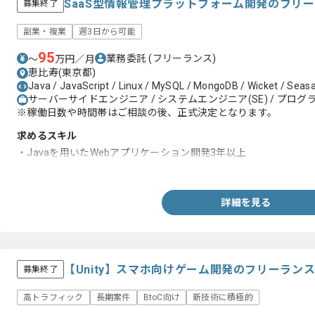
SaaS型情報管理プラットフォーム開発のフリ
募集終了
副業・複業
週3日から可能
95
業務委託
(フリーランス)
〜
万円／月
恵比寿(東京都)
Java / JavaScript / Linux / MySQL / MongoDB / Wicket / Seas
サーバーサイドエンジニア / システムエンジニア(SE) / プログラ
※稼働日数や時間帯はご相談の後、正式決定となります。
求めるスキル
・Javaを用いたWebアプリケーション開発3年以上
・システム開発におけるアーキテクト業務経験
詳細を見る
【Unity】スマホ向けゲーム開発のフリーラン
募集終了
高トラフィック
長期案件
BtoC向け
新技術に積極的