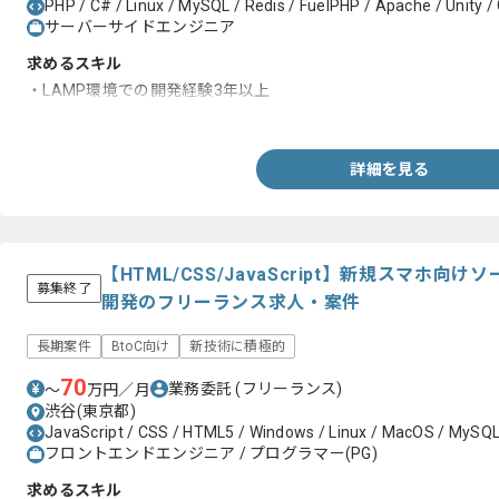
PHP / C# / Linux / MySQL / Redis / FuelPHP / Apache / Unity / 
サーバーサイドエンジニア
求めるスキル
・LAMP環境での開発経験3年以上
・既存のシステムの追加開発・運用経験
詳細を見る
【HTML/CSS/JavaScript】新規スマホ
募集終了
開発のフリーランス求人・案件
長期案件
BtoC向け
新技術に積極的
70
業務委託
(フリーランス)
〜
万円／月
渋谷(東京都)
JavaScript / CSS / HTML5 / Windows / Linux / MacOS / MySQL 
フロントエンドエンジニア / プログラマー(PG)
求めるスキル