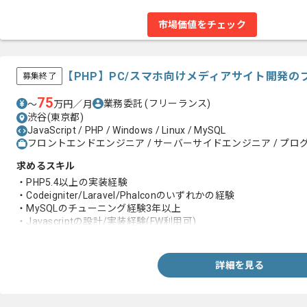
市場価値をチェック
【PHP】PC/スマホ向けメディアサイト開発
募集終了
75
業務委託
(フリーランス)
〜
万円／月
渋谷(東京都)
JavaScript / PHP / Windows / Linux / MySQL
フロントエンドエンジニア / サーバーサイドエンジニア / プログ
求めるスキル
・PHP5.4以上の実装経験
・Codeigniter/Laravel/Phalconのいずれかの経験
・MySQLのチューニング経験3年以上
・Javascriptの設計/実装経験(FW利用可)
・Web制作会社またはBtoC向けWebサービス運営会社での作業経
・PC/SP Webサイト新規構築経験 5サイト以上
・PC/SP Webサイト運用経験 半年以上
詳細を見る
・マークアップの知識