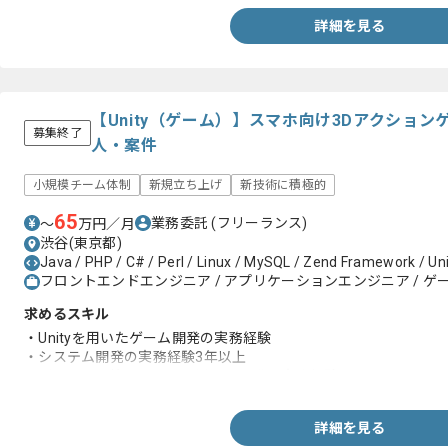
または、高負荷対策を意識して開発を行なってきた人
・アジャイル型開発スタイルの経験
詳細を見る
（ウォーターフォール型でしか開発できない人はNG）
【Unity（ゲーム）】スマホ向け3Dアクショ
募集終了
人・案件
小規模チーム体制
新規立ち上げ
新技術に積極的
65
業務委託
(フリーランス)
〜
万円／月
渋谷(東京都)
Java / PHP / C# / Perl / Linux / MySQL / Zend Framework / Un
フロントエンドエンジニア / アプリケーションエンジニア / ゲ
求めるスキル
・Unityを用いたゲーム開発の実務経験
・システム開発の実務経験3年以上
・バージョン管理ツールを用いた開発の実務経験
詳細を見る