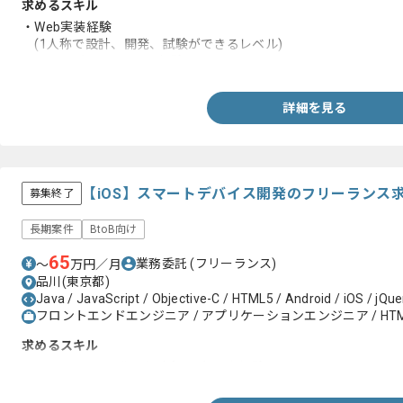
求めるスキル
・Web実装経験
(1人称で設計、開発、試験ができるレベル)
・VB.NETもしくはJava経験
詳細を見る
【iOS】スマートデバイス開発のフリーランス
募集終了
長期案件
BtoB向け
65
業務委託
(フリーランス)
〜
万円／月
品川(東京都)
Java / JavaScript / Objective-C / HTML5 / Android / iOS / jQue
フロントエンドエンジニア / アプリケーションエンジニア / HTML
求めるスキル
・Objective-C開発を直近含め1年以上経験していること