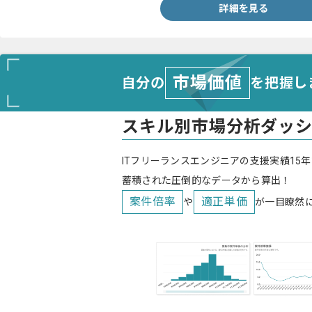
詳細を見る
市場価値
自分の
を把握し
スキル別市場分析ダッ
ITフリーランスエンジニアの支援実績15年
蓄積された圧倒的なデータから算出！
案件倍率
適正単価
や
が一目瞭然