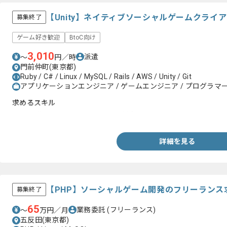
【Unity】ネイティブソーシャルゲームクライ
募集終了
ゲーム好き歓迎
BtoC向け
3,010
派遣
〜
円／時
門前仲町(東京都)
Ruby / C# / Linux / MySQL / Rails / AWS / Unity / Git
アプリケーションエンジニア / ゲームエンジニア / プログラマー(
求めるスキル
・C#を使用したUnityでの開発経験(実務のみ)
詳細を見る
【PHP】ソーシャルゲーム開発のフリーランス
募集終了
65
業務委託
(フリーランス)
〜
万円／月
五反田(東京都)