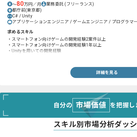
80
業務委託
(フリーランス)
〜
万円／月
都庁前(東京都)
C# / Unity
アプリケーションエンジニア / ゲームエンジニア / プログラマー(
求めるスキル
・スマートフォン向けゲームの開発経験2案件以上
・スマートフォン向けゲームの開発経験1年以上
・Unityを用いての開発経験
（実務未経験の場合は個人制作物をお見せください）
詳細を見る
市場価値
自分の
を把握し
スキル別市場分析ダッ