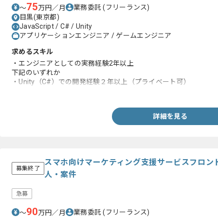
75
業務委託
(フリーランス)
〜
万円／月
目黒(東京都)
JavaScript / C# / Unity
アプリケーションエンジニア / ゲームエンジニア
求めるスキル
・エンジニアとしての実務経験2年以上
下記のいずれか
・Unity（C#）での開発経験２年以上（プライベート可）
・スマートフォン向けゲームの開発経験
詳細を見る
スマホ向けマーケティング支援サービスフロン
募集終了
人・案件
急募
90
業務委託
(フリーランス)
〜
万円／月