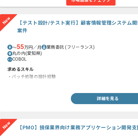
市場価値をチェック
New
【テスト設計/テスト実行】顧客情報管理システム
案件
55
業務委託
(フリーランス)
〜
万円／月
丸の内(愛知県)
COBOL
求めるスキル
・バッチ処理の設計経験
・結合テスト、総合テストのケース作成経験
詳細を見る
New
【PMO】損保業界向け業務アプリケーション開発