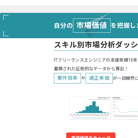
市場価値
自分の
を把握し
スキル別市場分析ダッ
ITフリーランスエンジニアの支援実績15年
蓄積された圧倒的なデータから算出！
案件倍率
適正単価
や
が一目瞭然