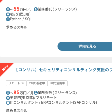
55
業務委託
(フリーランス)
〜
万円／月
稲沢(愛知県)
Python / SQL
求めるスキル
・SQLおよびPythonを用いた開発経験(1年程度)
詳細を見る
New
【コンサル】セキュリティコンサルティング支援の
リモートOK
20代活躍中
30代活躍中
85
業務委託
(フリーランス)
〜
万円／月
半蔵門(東京都)/フルリモート
ITコンサルタント / ERPコンサルタント(SAPコンサル)
求めるスキル