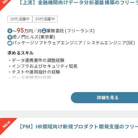
New
【上流】金融機関向けデータ分析基盤構築のフリー
20代活躍中
30代活躍中
95
業務委託
(フリーランス)
〜
万円／月
虎ノ門ヒルズ(東京都)
パッケージソフトウェアエンジニア / システムエンジニア(SE)
求めるスキル
・データ連携要件の調整経験
・インフラおよびセキュリティ知見
・テストや運用設計の経験
・データ基盤設計経験
・ETLおよびデータ処理経験
・データ管理やガバナンスの実務経験
詳細を見る
New
【PM】HR領域向け新規プロダクト開発支援のフリ