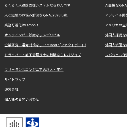
らくらく入退院支援システムならわんコネ
AI面接ならNAL
人と組織のお悩み解決ならNALYSYS Lab.
アジャイル開発なら
業務可視化はremopia
アメリカの生活
オンラインピル診療ならメデリピル
外国人採用ならLe
企業研究・選考対策ならFactBoard(ファクトボード)
外国人派遣なら
ドライバー・施工管理技士の転職ならレバジョブ
レバウェル保
フリーランスエンジニアの求人・案件
サイトマップ
運営会社
個人様のお問い合わせ