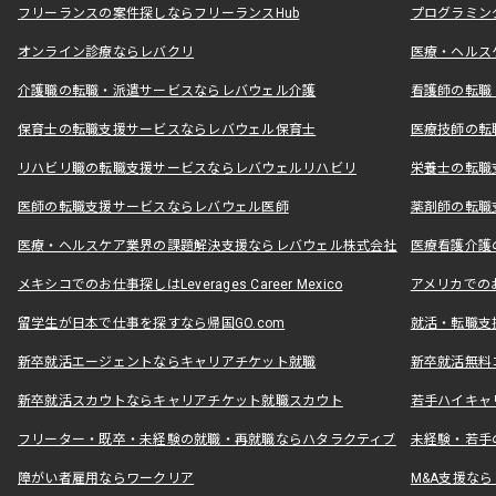
フリーランスの案件探しならフリーランスHub
プログラミン
オンライン診療ならレバクリ
医療・ヘルス
介護職の転職・派遣サービスならレバウェル介護
看護師の転職
保育士の転職支援サービスならレバウェル保育士
医療技師の転
リハビリ職の転職支援サービスならレバウェルリハビリ
栄養士の転職
医師の転職支援サービスならレバウェル医師
薬剤師の転職
医療・ヘルスケア業界の課題解決支援ならレバウェル株式会社
医療看護介護の
メキシコでのお仕事探しはLeverages Career Mexico
アメリカでのお仕事
留学生が日本で仕事を探すなら帰国GO.com
就活・転職支
新卒就活エージェントならキャリアチケット就職
新卒就活無料
新卒就活スカウトならキャリアチケット就職スカウト
若手ハイキャ
フリーター・既卒・未経験の就職・再就職ならハタラクティブ
未経験・若手
障がい者雇用ならワークリア
M&A支援な