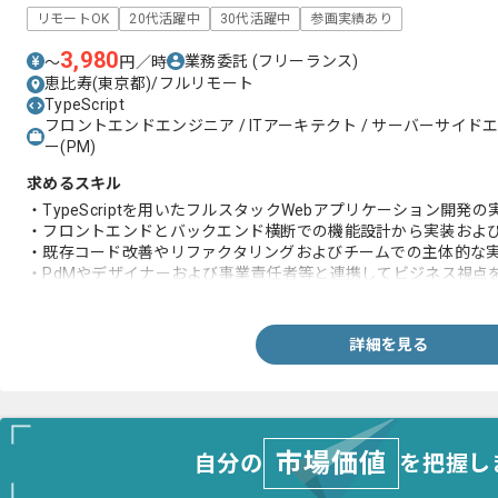
リモートOK
20代活躍中
30代活躍中
参画実績あり
3,980
業務委託
(フリーランス)
〜
円／時
恵比寿(東京都)/フルリモート
TypeScript
フロントエンドエンジニア / ITアーキテクト / サーバーサイド
ー(PM)
求めるスキル
・TypeScriptを用いたフルスタックWebアプリケーション開発の
・フロントエンドとバックエンド横断での機能設計から実装およ
・既存コード改善やリファクタリングおよびチームでの主体的な
・PdMやデザイナーおよび事業責任者等と連携してビジネス視点
・プロトタイプやMVPを素早く作成し検証と改善を回した経験
詳細を見る
市場価値
自分の
を把握し