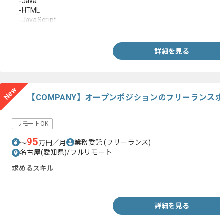
-Java
-HTML
-JavaScript
・設計書～実装までの工程経験
詳細を見る
New
【COMPANY】オープンポジションのフリーランス
リモートOK
95
業務委託
(フリーランス)
〜
万円／月
名古屋(愛知県)/フルリモート
求めるスキル
・COMPANYを用いたシステム導入経験
詳細を見る