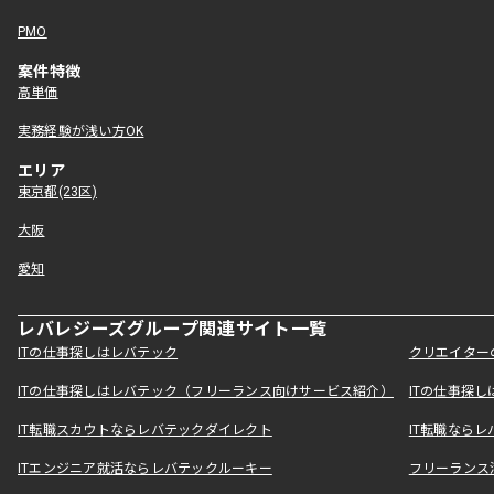
PMO
案件特徴
高単価
実務経験が浅い方OK
エリア
東京都(23区)
大阪
愛知
レバレジーズグループ関連サイト一覧
ITの仕事探しはレバテック
クリエイター
ITの仕事探しはレバテック（フリーランス向けサービス紹介）
ITの仕事探
IT転職スカウトならレバテックダイレクト
IT転職なら
ITエンジニア就活ならレバテックルーキー
フリーランス