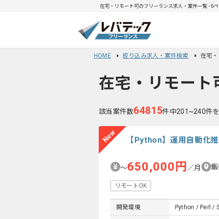
在宅・リモート可のフリーランス求人・案件一覧 - 6
HOME
絞り込み求人・案件検索
在宅・
在宅・リモート
64815
該当案件数
件中201~240件
New
【Python】運用自動
650,000円
飯
〜
／月
リモートOK
開発環境
Python / Perl / 