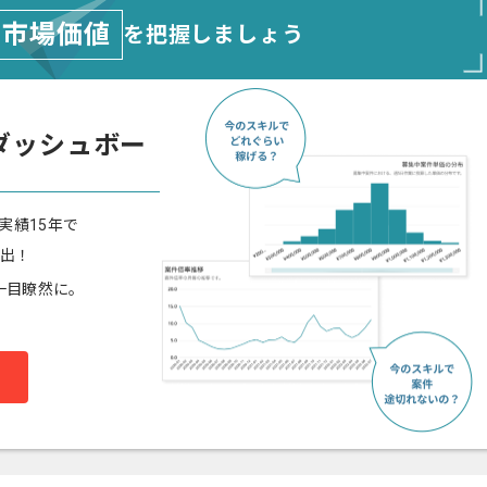
市場価値
を把握しましょう
ダッシュボー
実績15年で
算出！
一目瞭然に。