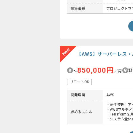
募集職種
プロジェクトマネ
New
【AWS】サーバーレス・
850,000円
野
〜
／月
リモートOK
開発環境
AWS
・要件整理、ア
・AWSマルチ
求めるスキル
・Terraform
・システム全体