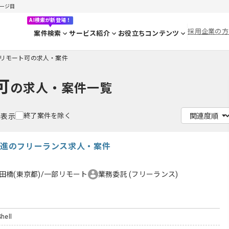
ページ目
AI検索が新登場！
採用企業の方
案件検索
サービス紹介
お役立ちコンテンツ
リモート可の求人・案件
可
の求人・案件一覧
終了案件を除く
を表示
化推進のフリーランス求人・案件
田橋(東京都)/一部リモート
業務委託
(フリーランス)
Shell