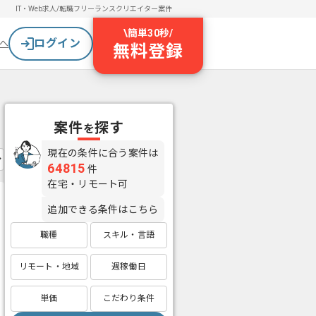
IT・Web求人/転職
フリーランスクリエイター案件
\
簡単30秒
/
ログイン
へ
無料登録
案件
探す
を
現在の条件に合う案件は
64815
件
在宅・リモート可
追加できる条件はこちら
職種
スキル・言語
リモート・地域
週稼働日
単価
こだわり条件