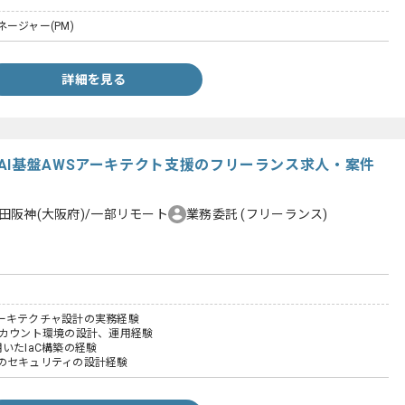
ージャー(PM)
詳細を見る
AI基盤AWSアーキテクト支援のフリーランス求人・案件
田阪神(大阪府)/一部リモート
業務委託
(フリーランス)
ーキテクチャ設計の実務経験
アカウント環境の設計、運用経験
を用いたIaC構築の経験
のセキュリティの設計経験