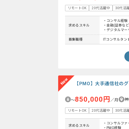
リモートOK
20代活躍中
30代活
・コンサル経験
求めるスキル
・金融(証券な
・デジタルマー
募集職種
ITコンサルタント
New
【PMO】大手通信社の
850,000円
神
〜
／月
リモートOK
20代活躍中
30代活
・コンサルファ
求めるスキル
・PMO経験