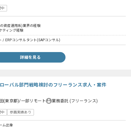
躍中
どの資産運用系)業界の経験
ケティング経験
 / ERPコンサルタント(SAPコンサル)
詳細を見る
グローバル部門戦略検討のフリーランス求人・案件
田(東京都)/一部リモート
業務委託
(フリーランス)
躍中
参画実績あり
ーム出身