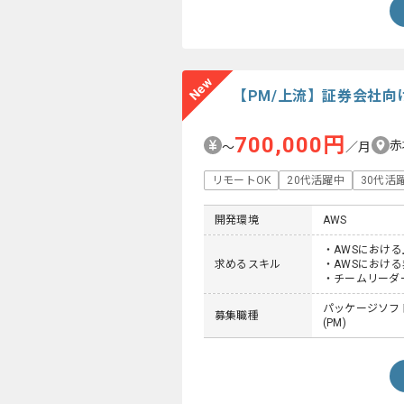
New
【PM/上流】証券会社
700,000円
赤
〜
／月
リモートOK
20代活躍中
30代活
開発環境
AWS
・AWSにおけ
求めるスキル
・AWSにおけ
・チームリーダ
パッケージソフト
募集職種
(PM)