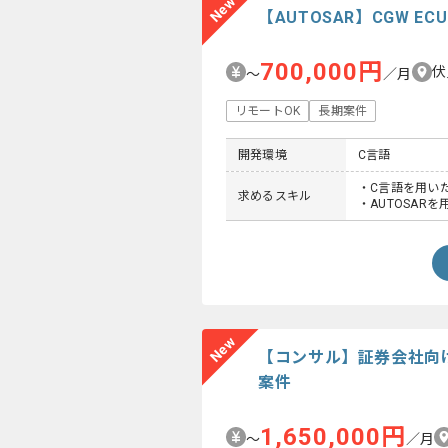
New
【AUTOSAR】CGW 
700,000円
伏
〜
／月
リモートOK
長期案件
開発環境
C言語
・C言語を用い
求めるスキル
・AUTOSAR
New
【コンサル】証券会社向
案件
1,650,000円
〜
／月