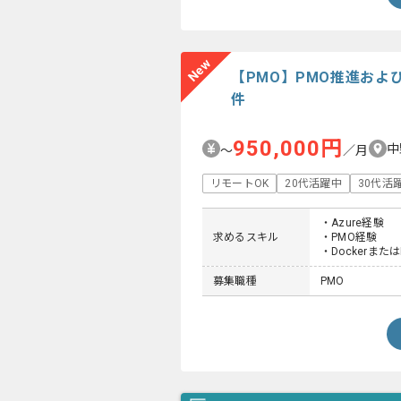
New
【PMO】PMO推進およ
件
950,000円
中
〜
／月
リモートOK
20代活躍中
30代活
・Azure経験
求めるスキル
・PMO経験
・Dockerまたは
募集職種
PMO