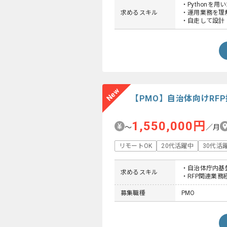
・Pythonを
求めるスキル
・運用業務を理
・自走して設計
New
【PMO】自治体向けRF
1,550,000円
〜
／月
リモートOK
20代活躍中
30代活
・自治体庁内基
求めるスキル
・RFP関連業務
募集職種
PMO