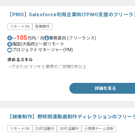
【PMO】Salesforce利用企業向けPMO支援のフリー
リモートOK
長期案件
105
業務委託
(フリーランス)
〜
万円／月
梅田(大阪府)/一部リモート
プロジェクトマネージャー(PM)
求めるスキル
・ITまたはコンサル業界のご経験5年以上
・SEおよびPMとしての開発経験
詳細を見る
【映像制作】野球関連動画制作ディレクションのフリー
リモートOK
20代活躍中
30代活躍中
小規模チーム体制