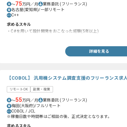
75
業務委託
(フリーランス)
〜
万円／月
名古屋(愛知県)/一部リモート
C++
求めるスキル
・C#を用いて設計開発をおこなった経験(5年以上)
・Windowsアプリの開発をおこなった経験
詳細を見る
【COBOL】 汎用機システム調査支援のフリーランス求
リモートOK
副業・複業
55
業務委託
(フリーランス)
〜
万円／月
梅田(大阪府)/フルリモート
COBOL / JCL
※稼働日数や時間帯はご相談の後、正式決定となります。
求めるスキル