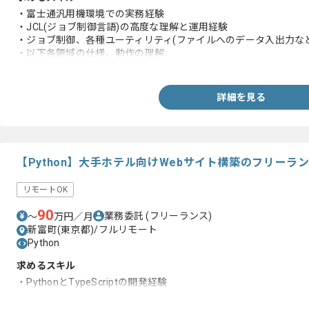
・富士通汎用機環境での実務経験
・JCL(ジョブ制御言語)の高度な理解と運用経験
・ジョブ制御、各種ユーティリティ(ファイルへのデータ入出力な
・以下各領域の仕様、動作の理解
- データ、ファイル管理：SAM、RDB(Symfoware等)、独自フ
(JEF漢字体系、Shift-JIS、レコード構造)
- 画面、トランザクション処理：TPモニタ(AIM、UTM等)
詳細を見る
- 帳票、ネットワーク：帳票出力仕様、運用基盤
【Python】大手ホテル向けWebサイト構築のフリーラ
リモートOK
90
業務委託
(フリーランス)
〜
万円／月
新富町(東京都)/フルリモート
Python
求めるスキル
・PythonとTypeScriptの開発経験
・Webサイト構築を全て1人称で対応した経験