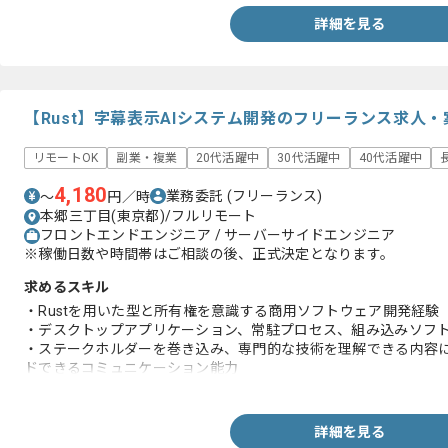
詳細を見る
【Rust】字幕表示AIシステム開発のフリーランス求人・
リモートOK
副業・複業
20代活躍中
30代活躍中
40代活躍中
4,180
業務委託
(フリーランス)
〜
円／時
本郷三丁目(東京都)/フルリモート
フロントエンドエンジニア / サーバーサイドエンジニア
※稼働日数や時間帯はご相談の後、正式決定となります。
求めるスキル
・Rustを用いた型と所有権を意識する商用ソフトウェア開発経験
・デスクトップアプリケーション、常駐プロセス、組み込みソフ
・ステークホルダーを巻き込み、専門的な技術を理解できる内容
ドできるコミュニケーション能力
・ビジネス課題に対して、プロジェクトに応じた適切な技術選定
課題解決ができること
詳細を見る