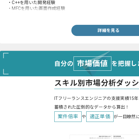
・C++を用いた開発経験
・MFCを用いた画面作成経験
・結合テストの作成および実施経験
詳細を見る
市場価値
自分の
を把握し
スキル別市場分析ダッ
ITフリーランスエンジニアの支援実績15年
蓄積された圧倒的なデータから算出！
案件倍率
適正単価
や
が一目瞭然