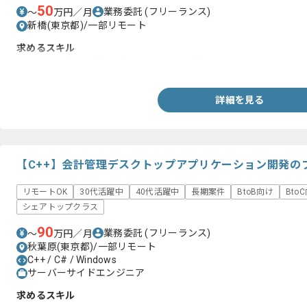
50
業務委託
(フリーランス)
〜
万円／月
新橋(東京都)/一部リモート
求めるスキル
・Youtube動画の制作ディレクション経験
詳細を見る
【C++】会計管理デスクトップアプリケーション開発の
リモートOK
30代活躍中
40代活躍中
長期案件
BtoB向け
Bto
シェアトップクラス
90
業務委託
(フリーランス)
〜
万円／月
秋葉原(東京都)/一部リモート
C++ / C# / Windows
サーバーサイドエンジニア
求めるスキル