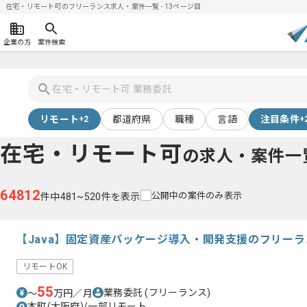
在宅・リモート可のフリーランス求人・案件一覧 - 13ページ目
企業の方
案件検索
リモート
都道府県
職種
言語
注目条件
+2
+
在宅・リモート可
の求人・案件一
64812
公開中の案件のみ表示
件中481~520件を表示
【Java】固定資産パッケージ導入・開発支援のフリー
リモートOK
55
業務委託
(フリーランス)
〜
万円／月
本町(大阪府)/一部リモート