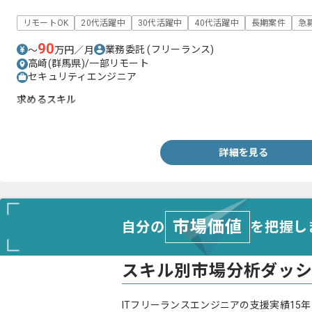
リモートOK
20代活躍中
30代活躍中
40代活躍中
長期案件
急
90
業務委託
(フリーランス)
〜
万円／月
高崎(群馬県)/一部リモート
セキュリティエンジニア
求めるスキル
・セキュリティエンジニアとしての実務経験(3年以上)
詳細を見る
市場価値
自分の
を把握し
スキル別市場分析ダッ
ITフリーランスエンジニアの支援実績15年