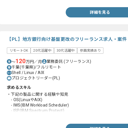
詳細を見る
【PL】地方銀行向け基盤更改のフリーランス求人・案件
リモートOK
20代活躍中
30代活躍中
参画実績あり
120
業務委託
(フリーランス)
〜
万円／月
千葉(千葉県)/フルリモート
Shell / Linux / AIX
プロジェクトリーダー(PL)
求めるスキル
・下記の製品に関する経験や知見
- OS(LinuxやAIX)
- IWS(IBM Workload Scheduler)
- ISP(IBM Spectrum Protect)
- ITM(IBM Tivoli Monitoring)
- NIM(Network Installation Manager)
・ドキュメント作成経験