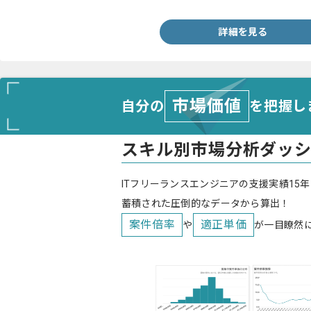
詳細を見る
市場価値
自分の
を把握し
スキル別市場分析ダッ
ITフリーランスエンジニアの支援実績15年
蓄積された圧倒的なデータから算出！
案件倍率
適正単価
や
が一目瞭然