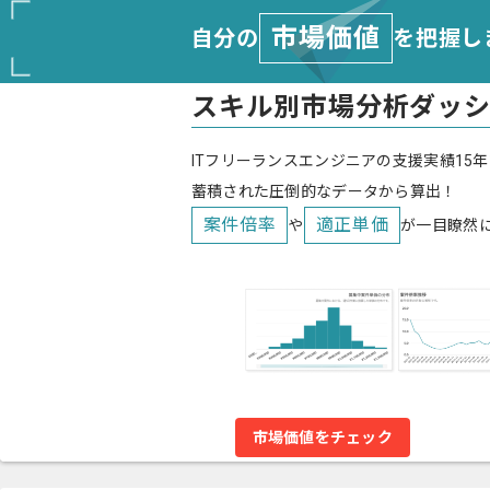
市場価値
自分の
を把握し
スキル別市場分析ダッ
ITフリーランスエンジニアの支援実績15年
蓄積された圧倒的なデータから算出！
案件倍率
適正単価
や
が一目瞭然
市場価値をチェック