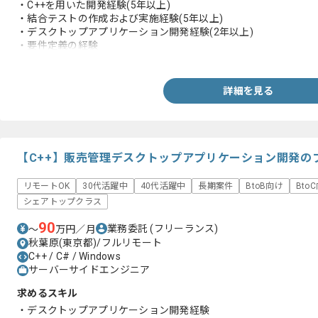
・C++を用いた開発経験(5年以上)
・結合テストの作成および実施経験(5年以上)
・デスクトップアプリケーション開発経験(2年以上)
・要件定義の経験
・画面設計もしくはビジネスロジック設計経験
詳細を見る
【C++】販売管理デスクトップアプリケーション開発の
リモートOK
30代活躍中
40代活躍中
長期案件
BtoB向け
Bto
シェアトップクラス
90
業務委託
(フリーランス)
〜
万円／月
秋葉原(東京都)/フルリモート
C++ / C# / Windows
サーバーサイドエンジニア
求めるスキル
・デスクトップアプリケーション開発経験