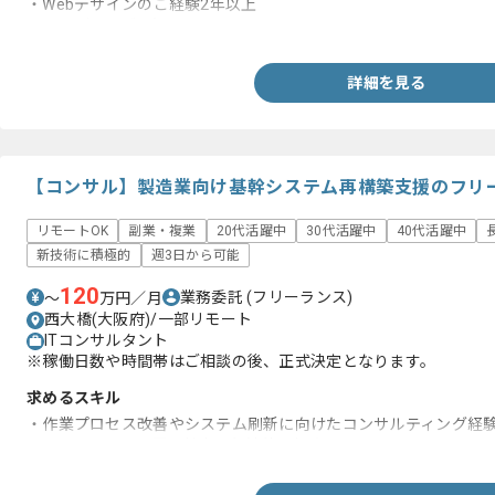
・Webデザインのご経験2年以上
・コーディングの知見
詳細を見る
【コンサル】製造業向け基幹システム再構築支援のフリ
リモートOK
副業・複業
20代活躍中
30代活躍中
40代活躍中
新技術に積極的
週3日から可能
120
業務委託
(フリーランス)
〜
万円／月
西大橋(大阪府)/一部リモート
ITコンサルタント
※稼働日数や時間帯はご相談の後、正式決定となります。
求めるスキル
・作業プロセス改善やシステム刷新に向けたコンサルティング経験(
・クライアントの課題抽出や解決策の提案スキル