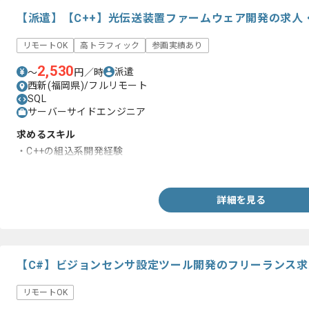
【派遣】【C++】光伝送装置ファームウェア開発の求人
リモートOK
高トラフィック
参画実績あり
2,530
派遣
〜
円／時
西新(福岡県)/フルリモート
SQL
サーバーサイドエンジニア
求めるスキル
・C++の組込系開発経験
・Linuxのご経験
詳細を見る
【C#】ビジョンセンサ設定ツール開発のフリーランス求
リモートOK