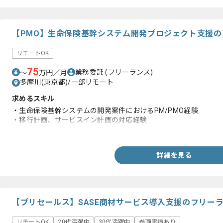
【PMO】生命保険基幹システム開発プロジェクト支援
リモートOK
75
業務委託
(フリーランス)
〜
万円／月
多摩川(東京都)/一部リモート
求めるスキル
・生命保険基幹システムの開発案件におけるPM/PMO経験
・移行計画、サービスイン計画の対応経験
・社員代替として能動的に案件を推進した経験
詳細を見る
【プリセールス】SASE商材サービス導入支援のフリー
リモートOK
20代活躍中
30代活躍中
参画実績あり