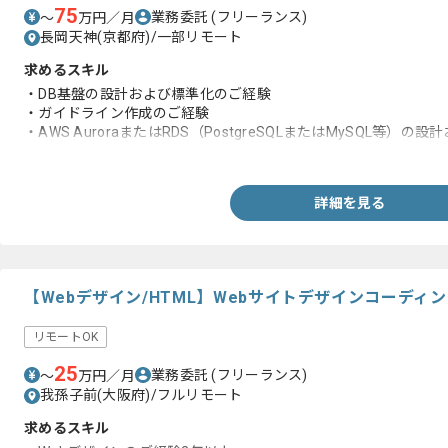
75
業務委託
(フリーランス)
〜
万円／月
長岡天神(京都府)/一部リモート
求めるスキル
・DB基盤の設計および標準化のご経験
・ガイドライン作成のご経験
・AWS AuroraまたはRDS（PostgreSQLまたはMySQL等）の
・マルチAZ 構成、バックアップ設計、セキュリティ設計のご経験
詳細を見る
【Webデザイン/HTML】Webサイトデザインコーデ
リモートOK
25
業務委託
(フリーランス)
〜
万円／月
我孫子前(大阪府)/フルリモート
求めるスキル