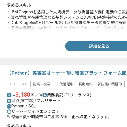
求めるスキル
・IBM Cognosを活用した大規模データ分析基盤の要件定義から
・販売管理や在庫管理など基幹システムとDWH/BI基盤接続のた
・DataStage等のETLツールを用いた複雑なデータ変換や統合設
・多拠点展開する店舗データやサプライチェーンデータのパフォ
クエリ最適化の経験
詳細を見る
【Python】美容室オーナー向け経営プラットフォーム
リモートOK
副業・複業
30代活躍中
長期案件
新技術に積極的
3,180
業務委託
(フリーランス)
〜
円／時
渋谷(東京都)/フルリモート
Python / SQL
サーバーサイドエンジニア
※稼働日数や時間帯はご相談の後、正式決定となります。
求めるスキル