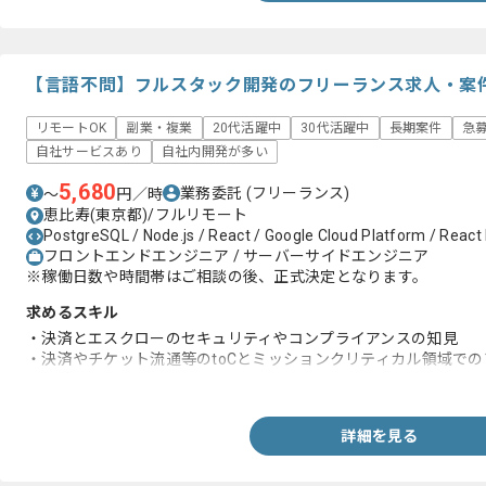
【言語不問】フルスタック開発のフリーランス求人・案
リモートOK
副業・複業
20代活躍中
30代活躍中
長期案件
急
自社サービスあり
自社内開発が多い
5,680
業務委託
(フリーランス)
〜
円／時
恵比寿(東京都)/フルリモート
PostgreSQL / Node.js / React / Google Cloud Platform / React N
フロントエンドエンジニア / サーバーサイドエンジニア
※稼働日数や時間帯はご相談の後、正式決定となります。
求めるスキル
・決済とエスクローのセキュリティやコンプライアンスの知見
・決済やチケット流通等のtoCとミッションクリティカル領域で
の経験
詳細を見る