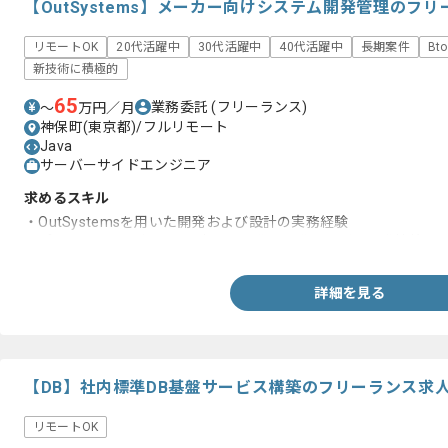
【OutSystems】メーカー向けシステム開発管理のフ
リモートOK
20代活躍中
30代活躍中
40代活躍中
長期案件
Bt
新技術に積極的
65
業務委託
(フリーランス)
〜
万円／月
神保町(東京都)/フルリモート
Java
サーバーサイドエンジニア
求めるスキル
・OutSystemsを用いた開発および設計の実務経験
・プロジェクトにおける設計から開発、開発メンバーの進捗管理
詳細を見る
【DB】社内標準DB基盤サービス構築のフリーランス求
リモートOK