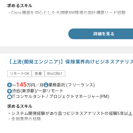
求めるスキル
・Cisco機器を中心とした大規模NW環境の設計構築リード経験
・大規模ネットワーク設計構築案件でのプロジェクトリーディン
詳細を見る
【上流(開発エンジニア)】保険業界向けビジネスアナリ
リモートOK
急募
BtoC向け
145
業務委託
(フリーランス)
〜
万円／月
渋谷(東京都)/一部リモート
ITコンサルタント / プロジェクトマネージャー(PM)
求めるスキル
・システム開発経験があり且つビジネスアナリストの経験5年以上
・金融業界の経験
・ビジネスレベルの英語読み、書きの経験