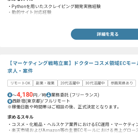
・Pythonを用いたスクレイピング開発実務経験
・動的サイト対応経験
・レート制限、IPブロック対策の実装経験
詳細を見る
【マーケティング戦略立案】ドクターコスメ領域ECモー
求人・案件
リモートOK
副業・複業
20代活躍中
30代活躍中
参画実績あり
4,180
業務委託
(フリーランス)
〜
円／時
西新宿(東京都)/フルリモート
※稼働日数や時間帯はご相談の後、正式決定となります。
求めるスキル
・コスメ・化粧品・ヘルスケア業界におけるEC運用・マーケティ
・楽天市場およびAmazon等の主要ECモールにおける売上グロー
・経営層・事業責任者に対し、データに基づいた戦略提案ができ