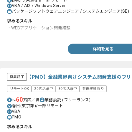
御成門(東京都)/一部リモート
VBA / AIX / Windows Server
パッケージソフトウェアエンジニア / システムエンジニア(SE)
求めるスキル
・WEBアプリケーション開発経験
・要件定義にてクライアント折衝を主導した経験
詳細を見る
【PMO】金融業界向けシステム開発支援のフ
募集終了
リモートOK
20代活躍中
30代活躍中
参画実績あり
60
業務委託
(フリーランス)
〜
万円／月
春日(東京都)/一部リモート
VBA
PMO
求めるスキル