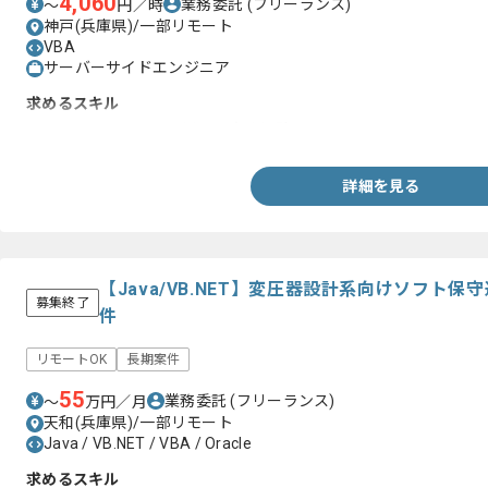
4,060
業務委託
(フリーランス)
〜
円／時
神戸(兵庫県)/一部リモート
VBA
サーバーサイドエンジニア
求めるスキル
・Microsoft Accessを用いた実務経験
詳細を見る
【Java/VB.NET】変圧器設計系向けソフト
募集終了
件
リモートOK
長期案件
55
業務委託
(フリーランス)
〜
万円／月
天和(兵庫県)/一部リモート
Java / VB.NET / VBA / Oracle
求めるスキル