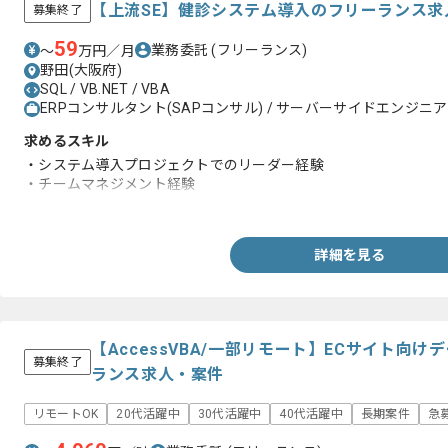
【上流SE】健診システム導入のフリーランス求
募集終了
59
業務委託
(フリーランス)
〜
万円／月
野田(大阪府)
SQL / VB.NET / VBA
ERPコンサルタント(SAPコンサル) / サーバーサイドエンジニア
求めるスキル
・システム導入プロジェクトでのリーダー経験
・チームマネジメント経験
・クライアント折衝経験
詳細を見る
【AccessVBA/一部リモート】ECサイト向
募集終了
ランス求人・案件
リモートOK
20代活躍中
30代活躍中
40代活躍中
長期案件
急