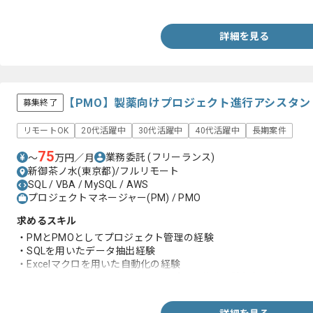
・クライアントやベンダーとの調整経験
詳細を見る
【PMO】製薬向けプロジェクト進行アシスタ
募集終了
リモートOK
20代活躍中
30代活躍中
40代活躍中
長期案件
75
業務委託
(フリーランス)
〜
万円／月
新御茶ノ水(東京都)/フルリモート
SQL / VBA / MySQL / AWS
プロジェクトマネージャー(PM) / PMO
求めるスキル
・PMとPMOとしてプロジェクト管理の経験
・SQLを用いたデータ抽出経験
・Excelマクロを用いた自動化の経験
・BIツール(Databricks)を用いたレポート作成経験(3年以上)