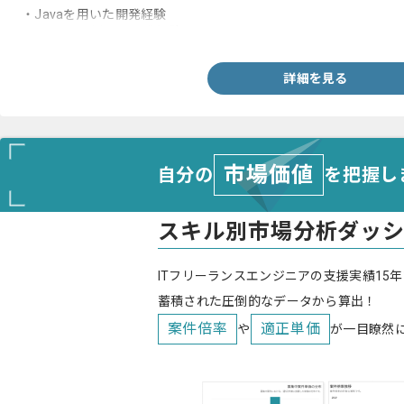
・Javaを用いた開発経験
・VB.NETを用いた開発経験
詳細を見る
市場価値
自分の
を把握し
スキル別市場分析ダッ
ITフリーランスエンジニアの支援実績15年
蓄積された圧倒的なデータから算出！
案件倍率
適正単価
や
が一目瞭然