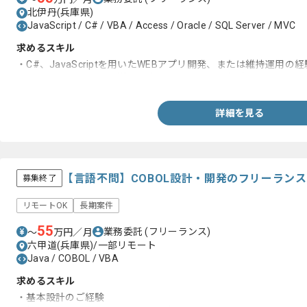
北伊丹(兵庫県)
JavaScript / C# / VBA / Access / Oracle / SQL Server / MVC
求めるスキル
・C#、JavaScriptを用いたWEBアプリ開発、または維持運用の経
・Oracle、SQL Server(他DB可)を用いたDB開発経験
詳細を見る
【言語不問】COBOL設計・開発のフリーラン
募集終了
リモートOK
長期案件
55
業務委託
(フリーランス)
〜
万円／月
六甲道(兵庫県)/一部リモート
Java / COBOL / VBA
求めるスキル
・基本設計のご経験