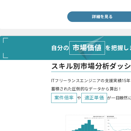
・何かしらの言語を用いた開発経験
詳細を見る
市場価値
自分の
を把握し
スキル別市場分析ダッ
ITフリーランスエンジニアの支援実績15年
蓄積された圧倒的なデータから算出！
案件倍率
適正単価
や
が一目瞭然