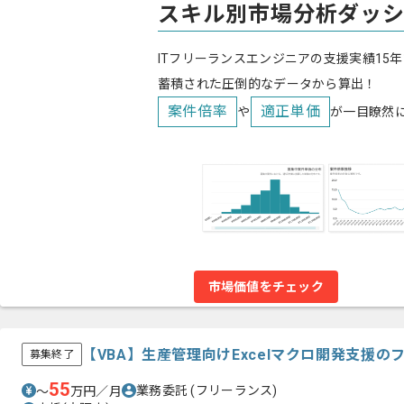
スキル別市場分析ダッ
ITフリーランスエンジニアの支援実績15年
蓄積された圧倒的なデータから算出！
案件倍率
適正単価
や
が一目瞭然
市場価値をチェック
【VBA】生産管理向けExcelマクロ開発支援
募集終了
55
業務委託
(フリーランス)
〜
万円／月