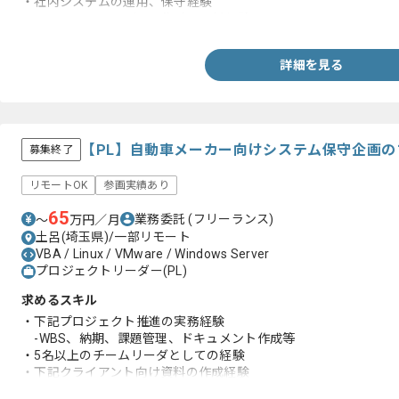
・社内システムの運用、保守経験
・VBAツールでのデータ集計、分析経験
詳細を見る
【PL】自動車メーカー向けシステム保守企画
募集終了
リモートOK
参画実績あり
65
業務委託
(フリーランス)
〜
万円／月
土呂(埼玉県)/一部リモート
VBA / Linux / VMware / Windows Server
プロジェクトリーダー(PL)
求めるスキル
・下記プロジェクト推進の実務経験
-WBS、納期、課題管理、ドキュメント作成等
・5名以上のチームリーダとしての経験
・下記クライアント向け資料の作成経験
-アジェンダ、調整資料、報告書等