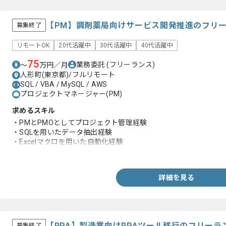
【PM】調剤薬局向けサービス開発推進のフリ
募集終了
リモートOK
20代活躍中
30代活躍中
40代活躍中
75
業務委託
(フリーランス)
〜
万円／月
人形町(東京都)/フルリモート
SQL / VBA / MySQL / AWS
プロジェクトマネージャー(PM)
求めるスキル
・PMとPMOとしてプロジェクト管理経験
・SQLを用いたデータ抽出経験
・Excelマクロを用いた自動化経験
・BIツール(Databricks)を用いたレポート作成経験(3年以上)
詳細を見る
【RPA】製造業向けRPAツール移行のフリーラ
募集終了