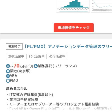
市場価値をチェック
【PL/PMO】アノテーションデータ管理のフ
募集終了
20代活躍中
30代活躍中
40代活躍中
70
業務委託
(フリーランス)
〜
万円／月
築地(東京都)
VBA
PMO
求めるスキル
・IT関連の経験年数(5年以上)
・業務改善提案経験
・リーダーまたはサブリーダー等のプロジェクト推進経験
・Excel VBAやPower BIまたはETLツールを用いたデータ管理及