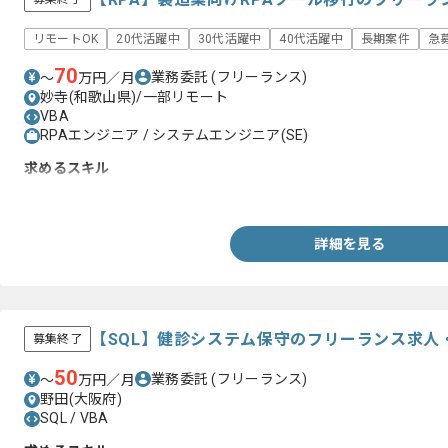
リモートOK
20代活躍中
30代活躍中
40代活躍中
長期案件
急
70
業務委託
(フリーランス)
〜
万円／月
妙寺(和歌山県)/一部リモート
VBA
RPAエンジニア / システムエンジニア(SE)
求めるスキル
・RPAツール（WinActor）を用いた実務経験2年以上
詳細を見る
【SQL】健診システム保守のフリーランス求人
募集終了
50
業務委託
(フリーランス)
〜
万円／月
野田(大阪府)
SQL / VBA