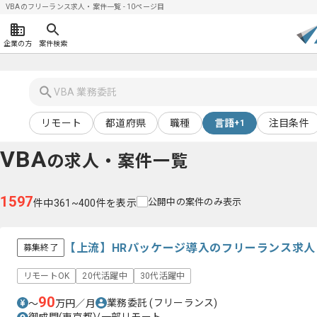
VBAのフリーランス求人・案件一覧 - 10ページ目
企業の方
案件検索
リモート
都道府県
職種
言語
注目条件
+1
VBA
の求人・案件一覧
1597
公開中の案件のみ表示
件中361~400件を表示
【上流】HRパッケージ導入のフリーランス求人
募集終了
リモートOK
20代活躍中
30代活躍中
90
業務委託
(フリーランス)
〜
万円／月