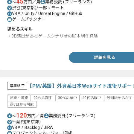
45
業務委託
(フリーランス)
〜
万円／月
渋谷(東京都)/一部リモート
VBA / Unity / Unreal Engine / GitHub
ゲームプランナー
求めるスキル
・3D演出があるゲームシナリオの脚本制作経験
・仕様書やマスターデータの作成経験
詳細を見る
【PM/英語】外資系日本Webサイト技術サポ
募集終了
副業・複業
20代活躍中
30代活躍中
40代活躍中
外国語を活かす
週3日から可能
120
業務委託
(フリーランス)
〜
万円／月
半蔵門(東京都)
VBA / Backlog / JIRA
プロジェクトマネージャー(PM)