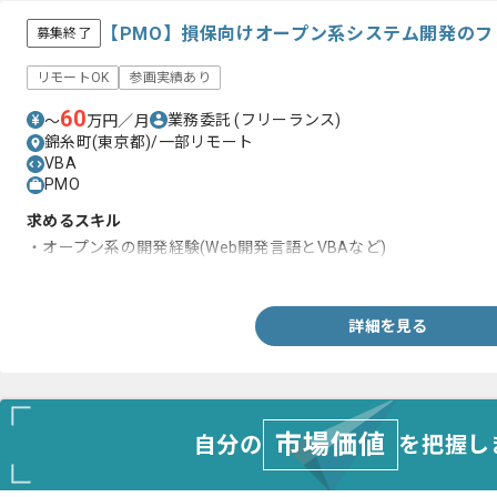
【PMO】損保向けオープン系システム開発の
募集終了
リモートOK
参画実績あり
60
業務委託
(フリーランス)
〜
万円／月
錦糸町(東京都)/一部リモート
VBA
PMO
求めるスキル
・オープン系の開発経験(Web開発言語とVBAなど)
・損保経験(用語など)
詳細を見る
市場価値
自分の
を把握し