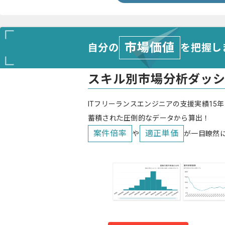
市場価値
自分の
を把握し
スキル別市場分析ダッ
ITフリーランスエンジニアの支援実績15年
蓄積された圧倒的なデータから算出！
案件倍率
適正単価
や
が一目瞭然