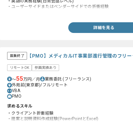
・英語の実務経験(日常会話レベル)
・ユーザーサイドまたはベンダーサイドでの折衝経験
・C#やVBAを用いた開発経験
詳細を見る
【PMO】メディカルIT事業部進行管理のフリ
募集終了
リモートOK
参画実績あり
55
業務委託
(フリーランス)
〜
万円／月
外苑前(東京都)/フルリモート
VBA
PMO
求めるスキル
・クライアント折衝経験
・提案と説明資料作成経験(PowerPointとExcel)
・ビジネス英語経験