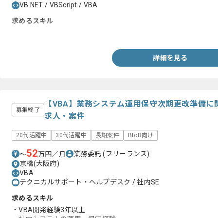
VB.NET / VBScript / VBA
求めるスキル
・何かしらの言語を用いた開発経験
詳細を見る
【VBA】業務システム運用保守次期更改準備に
募集終了
求人・案件
20代活躍中
30代活躍中
長期案件
BtoB向け
52
業務委託
(フリーランス)
〜
万円／月
京橋(大阪府)
VBA
テクニカルサポート・ヘルプデスク / 社内SE
求めるスキル
・VBA開発経験3年以上