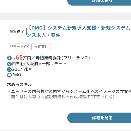
詳細を見る
【PMO】システム新規導入支援・新規システ
募集終了
ンス求人・案件
リモートOK
長期案件
65
業務委託
(フリーランス)
〜
万円／月
西三荘(大阪府)/一部リモート
SQL / VBA
PMO
求めるスキル
・ユーザーの内部検討の内容からシステム化へのイメージの立案
・要件検討内容の内部説明資料の作成経験(PPT等で作成)
・ステークホルダー調整、問い合わせ対応の経験
詳細を見る