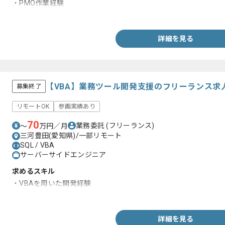
・PMO作業経験
・ExcelとWord及びPowerPointでの資料作成経験
詳細を見る
【VBA】業務ツール開発支援のフリーランス求
募集終了
リモートOK
参画実績あり
70
業務委託
(フリーランス)
〜
万円／月
三河豊田(愛知県)/一部リモート
SQL / VBA
サーバーサイドエンジニア
求めるスキル
・VBAを用いた開発経験
・システムの開発経験
詳細を見る