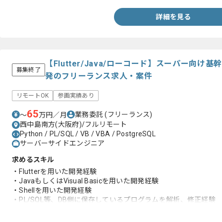
・他部門との作業調整経験
・Windows ServerOSの基本操作および実務経験
詳細を見る
・Linux(RHELおよびCentOS 6,7)の基本操作および実務経験
【Flutter/Java/ローコード】スーパー向
募集終了
発のフリーランス求人・案件
リモートOK
参画実績あり
65
業務委託
(フリーランス)
〜
万円／月
西中島南方(大阪府)/フルリモート
Python / PL/SQL / VB / VBA / PostgreSQL
サーバーサイドエンジニア
求めるスキル
・Flutterを用いた開発経験
・JavaもしくはVisual Basicを用いた開発経験
・Shellを用いた開発経験
・PL/SQL等、DB側に保存しているプログラムを解析、修正経験
・販売管理システムの開発経験