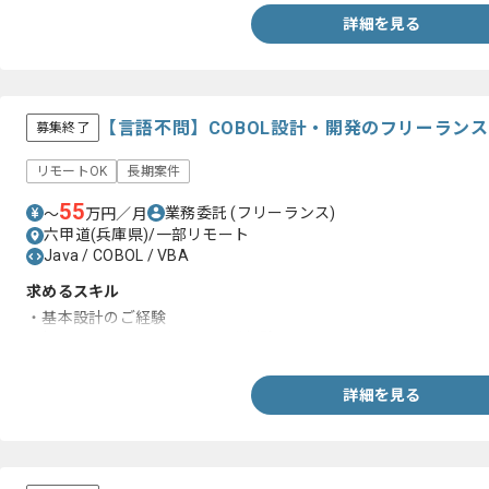
・ドキュメントの作成更新等の文書作成経験
詳細を見る
・会計に関する知見
【言語不問】COBOL設計・開発のフリーラン
募集終了
リモートOK
長期案件
55
業務委託
(フリーランス)
〜
万円／月
六甲道(兵庫県)/一部リモート
Java / COBOL / VBA
求めるスキル
・基本設計のご経験
・何かしらの言語を用いた開発経験
詳細を見る