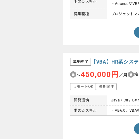
求めるスキル
・Accessや
募集職種
プロジェクトマネー
【VBA】HR系シ
募集終了
450,000円
梅
〜
／月
リモートOK
長期案件
開発環境
Java / C# / C#
求めるスキル
・VB6.0、V