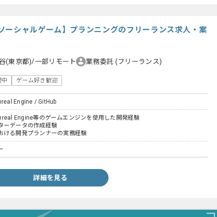
ソーシャルゲーム】プランニングのフリーランス求人・案
谷(東京都)/一部リモート
業務委託
(フリーランス)
躍中
ゲーム好き歓迎
nreal Engine / GitHub
Unreal Engine等のゲームエンジンを使用した開発経験
ターデータの作成経験
おける開発プランナーの実務経験
ー
詳細を見る