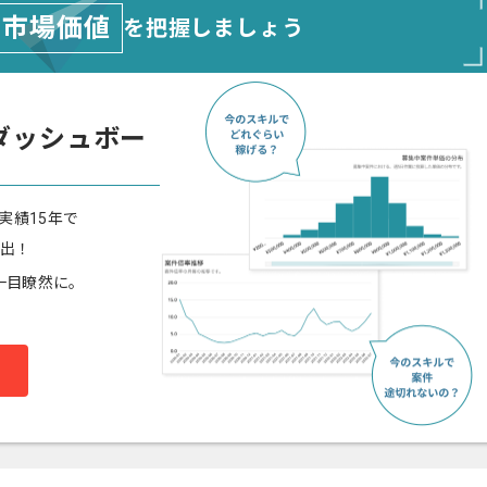
市場価値
を把握しましょう
ダッシュボー
実績15年で
算出！
一目瞭然に。