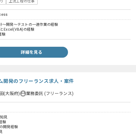
り
上流工程の仕事
cess
計～開発～テストの一連作業の経験
)とExcel(VBA)の経験
経験
詳細を見る
テム開発のフリーランス求人・案件
田(大阪府)
業務委託
(フリーランス)
の知見
経験
ての開発経験
見