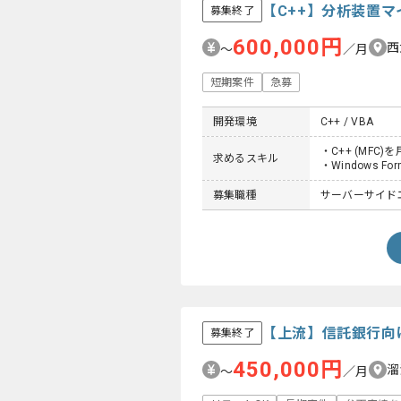
【C++】分析装置
募集終了
600,000円
西
〜
／月
短期案件
急募
開発環境
C++ / VBA
・C++ (MFC
求めるスキル
・Windows 
募集職種
サーバーサイド
【上流】信託銀行向
募集終了
450,000円
溜
〜
／月