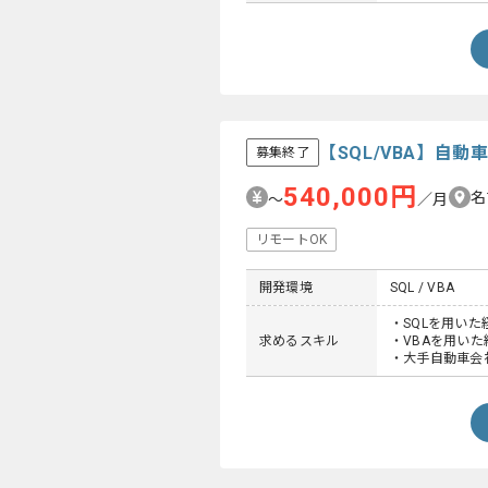
【SQL/VBA】自
募集終了
540,000円
名
〜
／月
リモートOK
開発環境
SQL / VBA
・SQLを用いた
求めるスキル
・VBAを用いた
・大手自動車会