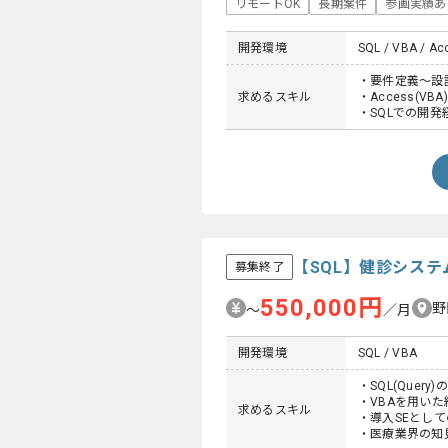
リモートOK
長期案件
参画実績あ
開発環境
SQL / VBA / Ac
・要件定義～設
求めるスキル
・Access(VBA
・SQLでの開発
【SQL】健診シス
募集終了
550,000円
野
〜
／月
開発環境
SQL / VBA
・SQL(Query)
・VBAを用いた
求めるスキル
・導入SEとし
・医療業界の知