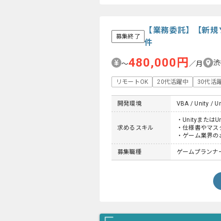
【業務委託】【新規
募集終了
件
480,000円
渋
〜
／月
リモートOK
20代活躍中
30代活
開発環境
VBA / Unity / U
・Unityまたは
求めるスキル
・仕様書やマス
・ゲーム業界の
募集職種
ゲームプランナ