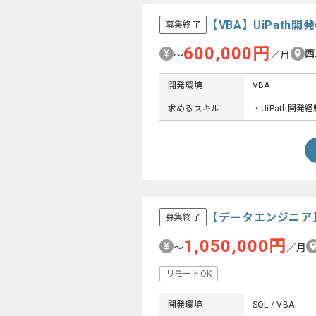
【VBA】UiPat
募集終了
600,000円
西
〜
／月
開発環境
VBA
求めるスキル
・UiPath開発経
【データエンジニア
募集終了
1,050,000円
〜
／月
リモートOK
開発環境
SQL / VBA