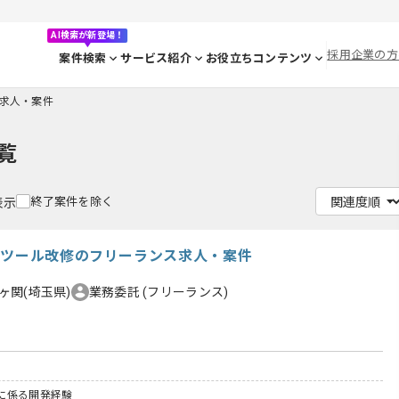
AI検索が新登場！
採用企業の方
案件検索
サービス紹介
お役立ちコンテンツ
の求人・案件
覧
終了案件を除く
表示
けツール改修のフリーランス求人・案件
ヶ関(埼玉県)
業務委託
(フリーランス)
に係る開発経験