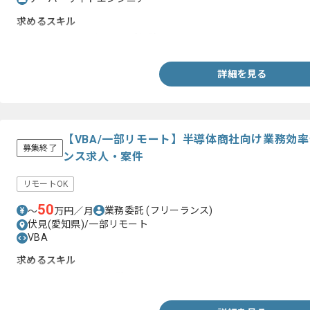
求めるスキル
・PM,PMO,PLいずれかのご経験
詳細を見る
【VBA/一部リモート】半導体商社向け業務効
募集終了
ンス求人・案件
リモートOK
50
業務委託
(フリーランス)
〜
万円／月
伏見(愛知県)/一部リモート
VBA
求めるスキル
・VBAを用いた開発経験