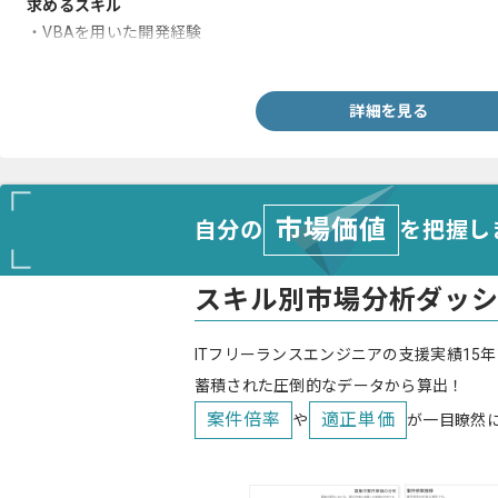
求めるスキル
・VBAを用いた開発経験
・Pythonを用いた画像処理経験
詳細を見る
市場価値
自分の
を把握し
スキル別市場分析ダッ
ITフリーランスエンジニアの支援実績15年
蓄積された圧倒的なデータから算出！
案件倍率
適正単価
や
が一目瞭然