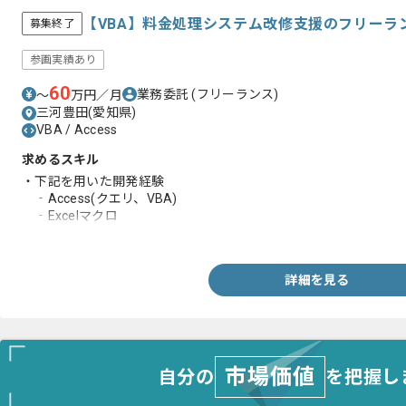
【VBA】料金処理システム改修支援のフリーラ
募集終了
参画実績あり
60
業務委託
(フリーランス)
〜
万円／月
三河豊田(愛知県)
VBA / Access
求めるスキル
・下記を用いた開発経験
‐Access(クエリ、VBA)
‐Excelマクロ
‐VBA
詳細を見る
市場価値
自分の
を把握し