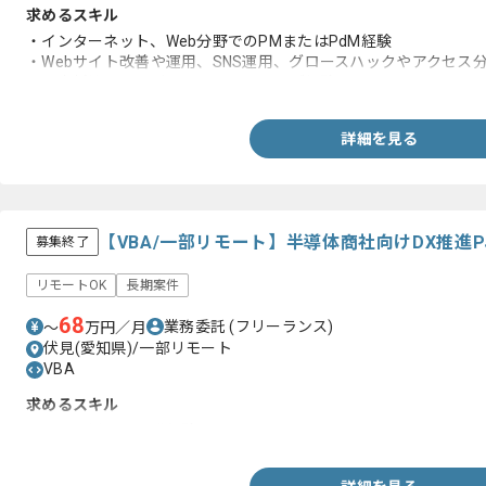
求めるスキル
・インターネット、Web分野でのPMまたはPdM経験
・Webサイト改善や運用、SNS運用、グロースハックやアクセス
・顧客折衝、ベンダーコントロールのご経験
詳細を見る
【VBA/一部リモート】半導体商社向けDX推進
募集終了
リモートOK
長期案件
68
業務委託
(フリーランス)
〜
万円／月
伏見(愛知県)/一部リモート
VBA
求めるスキル
・VBAを用いた開発経験