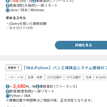
58
業務委託
(フリーランス)
〜
万円／月
恵美須町(大阪府)/一部リモート
Java / VBA / Windows
求めるスキル
・jQueryを用いた開発経験
・基本設計の経験
・コードレビュー経験
詳細を見る
【VBA/Python】パン工場検品システム開発
募集終了
リモートOK
副業・複業
20代活躍中
30代活躍中
急募
BtoB向
3,680
業務委託
(フリーランス)
〜
円／時
新瑞橋(愛知県)/一部リモート
Python / VBA
※稼働日数や時間帯はご相談の後、正式決定となります。