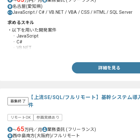
〜
万円／月
名古屋(愛知県)
JavaScript / C# / VB.NET / VBA / CSS / HTML / SQL Server
求めるスキル
・以下を用いた開発案件
‐JavaScript
‐C#
‐VB.NET
‐SQLServer
詳細を見る
【上流SE/SQL/フルリモート】基幹システム
募集終了
件
リモートOK
参画実績あり
65
業務委託
(フリーランス)
〜
万円／月
西中島南方(大阪府)/フルリモート