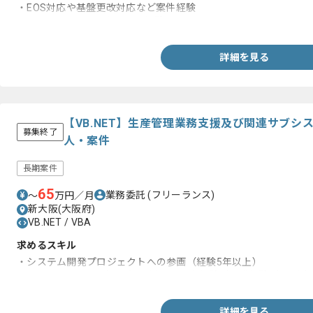
・EOS対応や基盤更改対応など案件経験
・VBAとAccess及びExcelの経験
詳細を見る
【VB.NET】生産管理業務支援及び関連サブシ
募集終了
人・案件
長期案件
65
業務委託
(フリーランス)
〜
万円／月
新大阪(大阪府)
VB.NET / VBA
求めるスキル
・システム開発プロジェクトへの参画（経験5年以上）
・VB.NET or Excel（VBA）を用いた開発経験（開発経験2年以上
詳細を見る