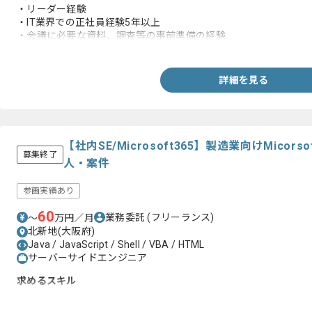
・リーダー経験
・IT業界での正社員経験5年以上
・会議に必要な資料、調査等の事前準備の経験
・基本設計の経験
・要件から使用言語の選択、システム、業務運用の立案、調整、
・基幹システムの開発経験
詳細を見る
・SQLの実務経験
・プログラムの解析経験
【上流SE】
・ユーザの状況を加味したうえで提案資料作成、提案の経験
【社内SE/Microsoft365】製造業向けMicor
・ユーザのお悩み相談から企画立案、推進経験
募集終了
人・案件
参画実績あり
60
業務委託
(フリーランス)
〜
万円／月
北新地(大阪府)
Java / JavaScript / Shell / VBA / HTML
サーバーサイドエンジニア
求めるスキル
・Microsoft365への移行経験