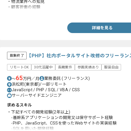
・物流業界への知見
・顧客折衝の経験
・ドキュメント作成の経験
詳細を見る
【PHP】社内ポータルサイト改修のフリーラン
募集終了
リモートOK
30代活躍中
長期案件
参画実績あり
服装自由
65
業務委託
(フリーランス)
〜
万円／月
浜松町(東京都)/一部リモート
JavaScript / PHP / SQL / VBA / CSS
サーバーサイドエンジニア
求めるスキル
・下記すべての開発経験(2年以上)
-基幹系アプリケーションの開発又は保守サポート経験
-PHP、JavaScript、CSSを使ったWebサイトの実装経験
-SQLを用いた開発経験