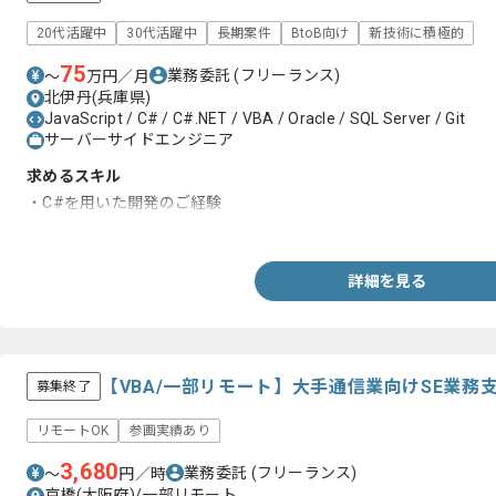
20代活躍中
30代活躍中
長期案件
BtoB向け
新技術に積極的
75
業務委託
(フリーランス)
〜
万円／月
北伊丹(兵庫県)
JavaScript / C# / C#.NET / VBA / Oracle / SQL Server / Git
サーバーサイドエンジニア
求めるスキル
・C#を用いた開発のご経験
・SQLに関する知見
詳細を見る
【VBA/一部リモート】大手通信業向けSE業
募集終了
リモートOK
参画実績あり
3,680
業務委託
(フリーランス)
〜
円／時
京橋(大阪府)/一部リモート