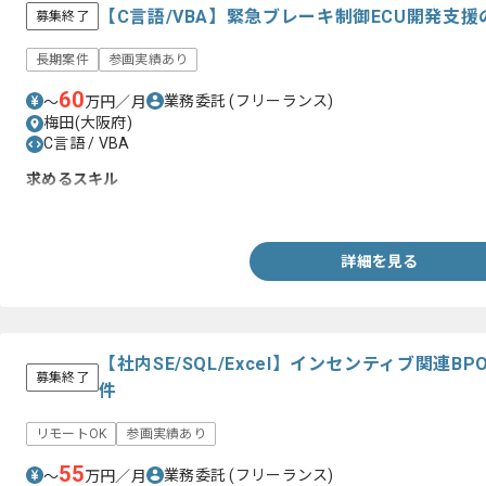
【C言語/VBA】緊急ブレーキ制御ECU開発支
募集終了
長期案件
参画実績あり
60
業務委託
(フリーランス)
〜
万円／月
梅田(大阪府)
C言語 / VBA
求めるスキル
・C言語、VBAを用いた車載系組込開発の経験
詳細を見る
【社内SE/SQL/Excel】インセンティブ関連
募集終了
件
リモートOK
参画実績あり
55
業務委託
(フリーランス)
〜
万円／月