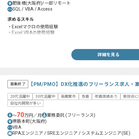
肥後橋(大阪府)/一部リモート
SQL / VBA / Access
求めるスキル
・Excelマクロの使用経験
・Excel VBAの使用経験
・Access VBA SQLの修正経験
詳細を見る
【PM/PMO】DX化推進のフリーランス求人・
募集終了
20代活躍中
30代活躍中
長期案件
急募
参画実績あり
新技術に
自社内開発が多い
70
業務委託
(フリーランス)
〜
万円／月
堺筋本町(大阪府)
VBA
RPAエンジニア / SREエンジニア / システムエンジニア(SE)