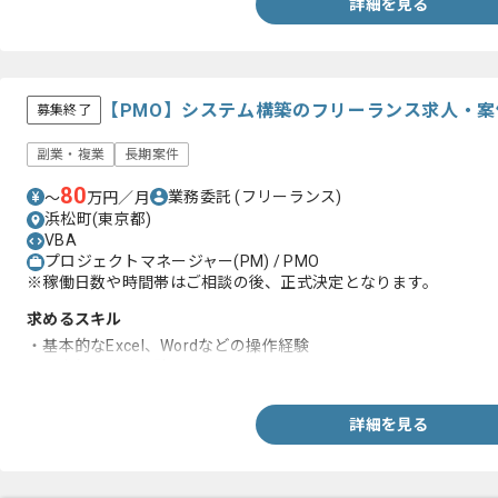
詳細を見る
【PMO】システム構築のフリーランス求人・案
募集終了
副業・複業
長期案件
80
業務委託
(フリーランス)
〜
万円／月
浜松町(東京都)
VBA
プロジェクトマネージャー(PM) / PMO
※稼働日数や時間帯はご相談の後、正式決定となります。
求めるスキル
・基本的なExcel、Wordなどの操作経験
・議事録の作成経験
詳細を見る