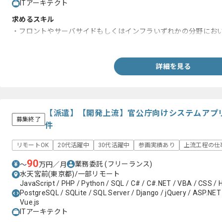
ITアーキテクト
求めるスキル
・フロントやサーバサイドもしくはインフラいずれかの分野にお
発した経験
詳細を見る
【派遣】【開発上流】官公庁向けシステムアプ
募集終了
件
リモートOK
20代活躍中
30代活躍中
参画実績あり
上流工程の仕
90
業務委託
(フリーランス)
〜
万円／月
水天宮前(東京都)/一部リモート
JavaScript / PHP / Python / SQL / C# / C#.NET / VBA / CSS / 
PostgreSQL / SQLite / SQL Server / Django / jQuery / ASP.NET 
Vue.js
ITアーキテクト