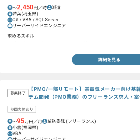
2,450
派遣
〜
円／時
若葉(埼玉県)
C# / VBA / SQL Server
サーバーサイドエンジニア
求めるスキル
・プログラミング言語を用いた開発経験(言語不問)
詳細を見る
【PMO/一部リモート】某電気メーカー向け基
募集終了
テム開発（PMO業務）のフリーランス求人・案
参画実績あり
95
業務委託
(フリーランス)
〜
万円／月
小倉(福岡県)
VBA
サーバーサイドエンジニア