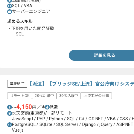
淀屋橋(大阪府)
SQL / VBA
サーバーエンジニア
求めるスキル
・下記を用いた開発経験
‐SQL
‐ExcelVBA
詳細を見る
【派遣】【ブリッジSE/上流】官公庁向けシス
募集終了
リモートOK
20代活躍中
30代活躍中
上流工程の仕事
4,150
派遣
〜
円／時
水天宮前(東京都)/一部リモート
JavaScript / PHP / Python / SQL / C# / C#.NET / VBA / CSS / 
PostgreSQL / SQLite / SQL Server / Django / jQuery / ASP.NET 
Vue.js