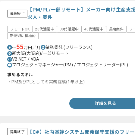
【PM/PL/一部リモート】メーカー向け生産
募集終了
求人・案件
リモートOK
20代活躍中
30代活躍中
40代活躍中
長期案件
リ
新技術に積極的
55
業務委託
(フリーランス)
〜
万円／月
新大阪(大阪府)/一部リモート
VB.NET / VBA
プロジェクトマネージャー(PM) / プロジェクトリーダー(PL)
求めるスキル
・PM及びPLとしての実務経験(1年以上)
・上流工程経験
詳細を見る
【C#】社内基幹システム開発保守支援のフリ
募集終了