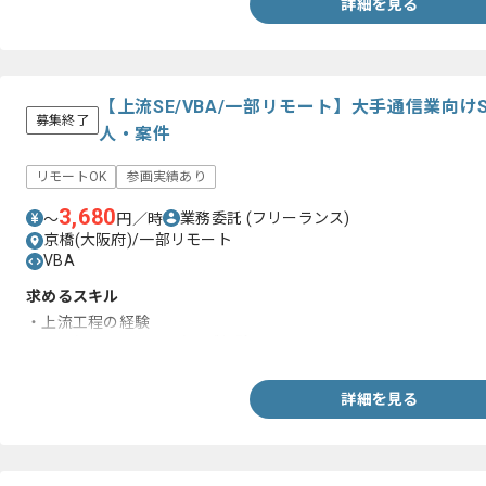
詳細を見る
【上流SE/VBA/一部リモート】大手通信業向
募集終了
人・案件
リモートOK
参画実績あり
3,680
業務委託
(フリーランス)
〜
円／時
京橋(大阪府)/一部リモート
VBA
求めるスキル
・上流工程の経験
・VBA(Excel、Access)のご経験
詳細を見る