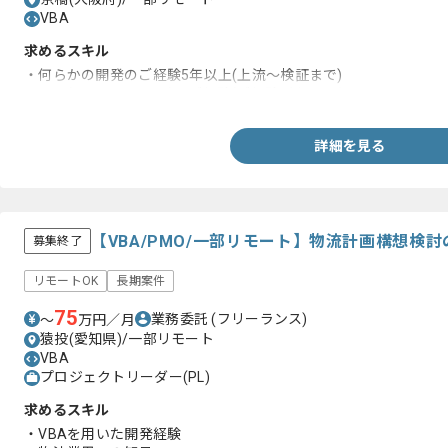
VBA
求めるスキル
・何らかの開発のご経験5年以上(上流～検証まで)
・VBA(Excel、Access)のご経験(ご経験がなくてもチャレンジで
詳細を見る
【VBA/PMO/一部リモート】物流計画構想検
募集終了
リモートOK
長期案件
75
業務委託
(フリーランス)
〜
万円／月
猿投(愛知県)/一部リモート
VBA
プロジェクトリーダー(PL)
求めるスキル
・VBAを用いた開発経験