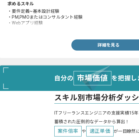
求めるスキル
・要件定義~基本設計経験
・PM,PMOまたはコンサルタント経験
・Webアプリ経験
・クラウド経験
詳細を見る
市場価値
自分の
を把握し
スキル別市場分析ダッ
ITフリーランスエンジニアの支援実績15年
蓄積された圧倒的なデータから算出！
案件倍率
適正単価
や
が一目瞭然