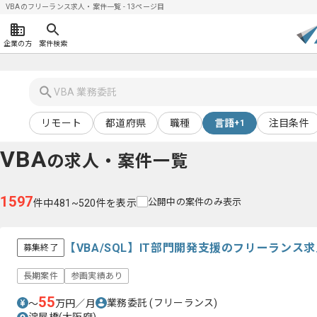
VBAのフリーランス求人・案件一覧 - 13ページ目
企業の方
案件検索
リモート
都道府県
職種
言語
注目条件
+1
VBA
の求人・案件一覧
1597
公開中の案件のみ表示
件中481~520件を表示
【VBA/SQL】IT部門開発支援のフリーランス
募集終了
長期案件
参画実績あり
55
業務委託
(フリーランス)
〜
万円／月