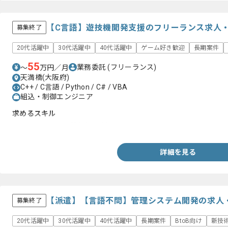
【C言語】遊技機開発支援のフリーランス求人
募集終了
20代活躍中
30代活躍中
40代活躍中
ゲーム好き歓迎
長期案件
55
業務委託
(フリーランス)
〜
万円／月
天満橋(大阪府)
C++ / C言語 / Python / C# / VBA
組込・制御エンジニア
求めるスキル
・システム開発経験(2年以上)
詳細を見る
【派遣】【言語不問】管理システム開発の求人
募集終了
20代活躍中
30代活躍中
40代活躍中
長期案件
BtoB向け
新技