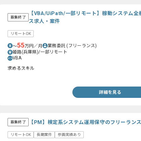
【VBA/UiPath/一部リモート】稼動システ
募集終了
ス求人・案件
リモートOK
55
業務委託
(フリーランス)
〜
万円／月
姫路(兵庫県)/一部リモート
VBA
求めるスキル
・ Uipathのシステム開発経験1年以上
詳細を見る
【PM】検定系システム運用保守のフリーラン
募集終了
リモートOK
長期案件
参画実績あり