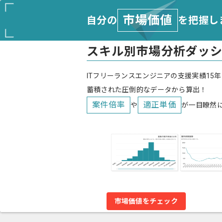
市場価値
自分の
を把握し
スキル別市場分析ダッ
ITフリーランスエンジニアの支援実績15年
蓄積された圧倒的なデータから算出！
案件倍率
適正単価
や
が一目瞭然
市場価値をチェック