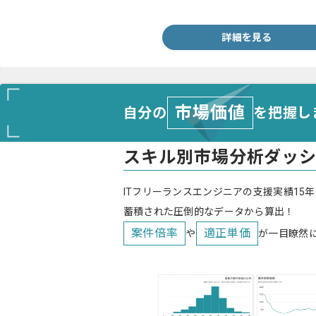
-VBA
詳細を見る
市場価値
自分の
を把握し
スキル別市場分析ダッ
ITフリーランスエンジニアの支援実績15年
蓄積された圧倒的なデータから算出！
案件倍率
適正単価
や
が一目瞭然