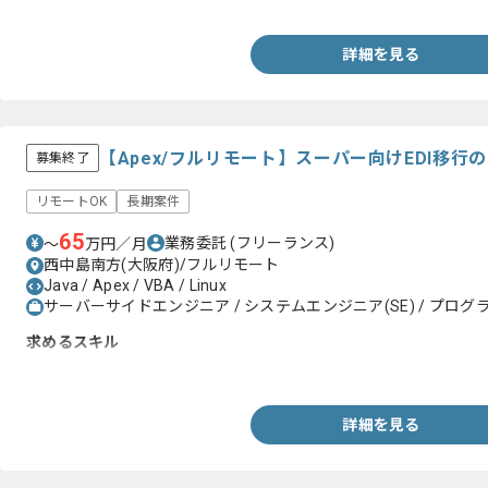
詳細を見る
【Apex/フルリモート】スーパー向けEDI移
募集終了
リモートOK
長期案件
65
業務委託
(フリーランス)
〜
万円／月
西中島南方(大阪府)/フルリモート
Java / Apex / VBA / Linux
サーバーサイドエンジニア / システムエンジニア(SE) / プログラ
求めるスキル
・Java、SQL言語を用いた開発のご経験
詳細を見る