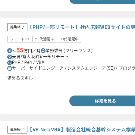
【PHP/一部リモート】社内広報WEBサイト
募集終了
リモートOK
20代活躍中
30代活躍中
55
業務委託
(フリーランス)
〜
万円／月
天満橋(大阪府)/一部リモート
PHP / Perl / VBA
サーバーサイドエンジニア / システムエンジニア(SE) / プログラ
求めるスキル
・ PHP(CakePHP)、jQueryの使用経験
詳細を見る
【VB.Net/VBA】製造会社統合基幹システム
募集終了