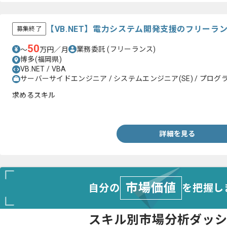
【VB.NET】電力システム開発支援のフリーラ
募集終了
50
業務委託
(フリーランス)
〜
万円／月
博多(福岡県)
VB.NET / VBA
サーバーサイドエンジニア / システムエンジニア(SE) / プログラ
求めるスキル
・VB.NET、VBAを用いた開発経験
詳細を見る
市場価値
自分の
を把握し
スキル別市場分析ダッ