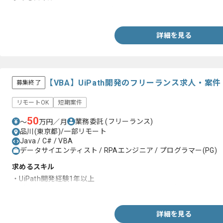
・C#.NET、Oracle、VBAの経験
詳細を見る
【VBA】UiPath開発のフリーランス求人・案件
募集終了
リモートOK
短期案件
50
業務委託
(フリーランス)
〜
万円／月
品川(東京都)/一部リモート
Java / C# / VBA
データサイエンティスト / RPAエンジニア / プログラマー(PG)
求めるスキル
・UiPath開発経験1年以上
・プログラム経験1年以上(VBA/Java/C＃ いずれか)
詳細を見る