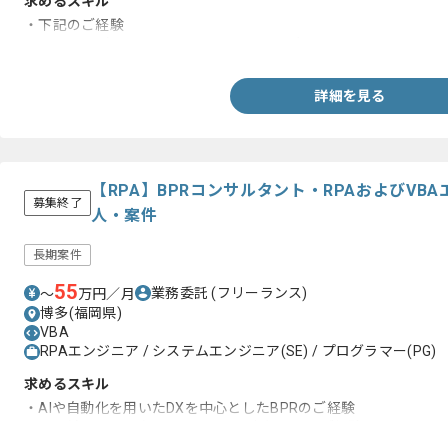
求めるスキル
・下記のご経験
JavaScript（JQuery、wijmo、TypeScript）、Java、SQL、Shel
詳細を見る
【RPA】BPRコンサルタント・RPAおよびVB
募集終了
人・案件
長期案件
55
業務委託
(フリーランス)
〜
万円／月
博多(福岡県)
VBA
RPAエンジニア / システムエンジニア(SE) / プログラマー(PG)
求めるスキル
・AIや自動化を用いたDXを中心としたBPRのご経験
・RPA(主にUipath)、またはVBAを中心としたご経験