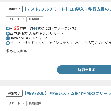
【テスト/フルリモート】EDI導入・移行支援
募集終了
リモートOK
長期案件
65
業務委託
(フリーランス)
〜
万円／月
西中島南方(大阪府)/フルリモート
Java / VBA / JP/1 / JP1
サーバーサイドエンジニア / システムエンジニア(SE) / プログラ
求めるスキル
・SE、PGとしての実務経験
詳細を見る
【VBA/SQL】 損保システム保守開発のフリ
募集終了
リモートOK
長期案件