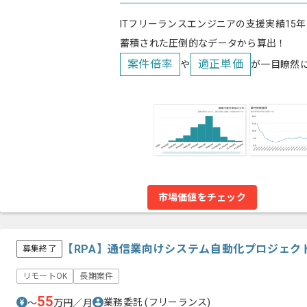
ITフリーランスエンジニアの支援実績15年
蓄積された圧倒的なデータから算出！
案件倍率
適正単価
や
が一目瞭然
市場価値をチェック
【RPA】通信業向けシステム自動化プロジェク
募集終了
リモートOK
長期案件
55
業務委託
(フリーランス)
〜
万円／月