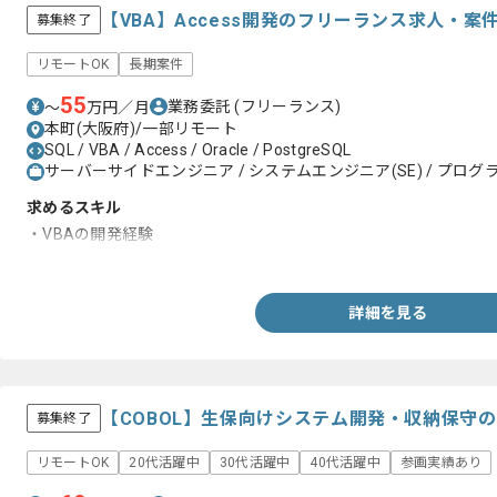
【VBA】Access開発のフリーランス求人・案
募集終了
リモートOK
長期案件
55
業務委託
(フリーランス)
〜
万円／月
本町(大阪府)/一部リモート
SQL / VBA / Access / Oracle / PostgreSQL
サーバーサイドエンジニア / システムエンジニア(SE) / プログラ
求めるスキル
・VBAの開発経験
・SQLの経験
詳細を見る
【COBOL】生保向けシステム開発・収納保守
募集終了
リモートOK
20代活躍中
30代活躍中
40代活躍中
参画実績あり