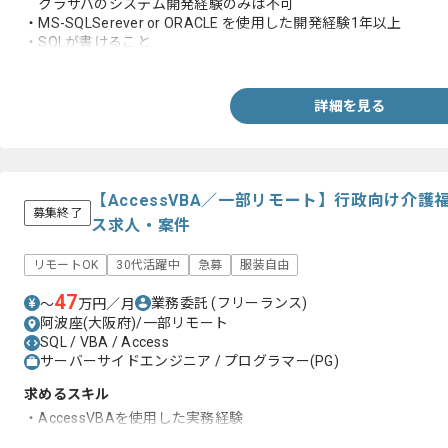
クラサバのシステム開発経験のみは不可
・MS-SQLSerever or ORACLE を使用した開発経験1年以上
・SQLが書けること
・JavaScript が書けること
・ASPの開発経験。
ない場合はPHP and VBA or VBS の経験でも可。
詳細を見る
【AccessVBA／一部リモート】行政向け介
募集終了
ス求人・案件
リモートOK
30代活躍中
急募
服装自由
47
業務委託
(フリーランス)
〜
万円／月
阿波座(大阪府)/一部リモート
SQL / VBA / Access
サーバーサイドエンジニア / プログラマー(PG)
求めるスキル
・AccessVBAを使用した実務経験
・SQLServerを使用した実務経験