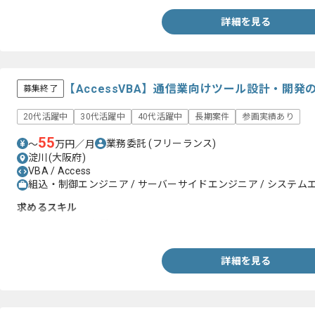
詳細を見る
【AccessVBA】通信業向けツール設計・開
募集終了
20代活躍中
30代活躍中
40代活躍中
長期案件
参画実績あり
55
業務委託
(フリーランス)
〜
万円／月
淀川(大阪府)
VBA / Access
組込・制御エンジニア / サーバーサイドエンジニア / システムエンジ
求めるスキル
・AccessVBAの経験
詳細を見る