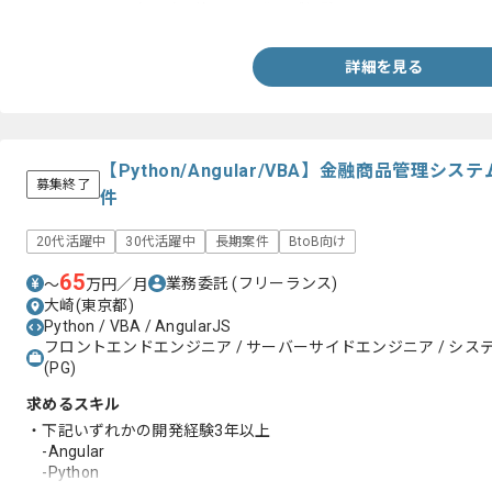
・Access,Excel(VBA)を使った開発のご経験
詳細を見る
【Python/Angular/VBA】金融商品管理
募集終了
件
20代活躍中
30代活躍中
長期案件
BtoB向け
65
業務委託
(フリーランス)
〜
万円／月
大崎(東京都)
Python / VBA / AngularJS
フロントエンドエンジニア / サーバーサイドエンジニア / システム
(PG)
求めるスキル
・下記いずれかの開発経験3年以上
-Angular
-Python