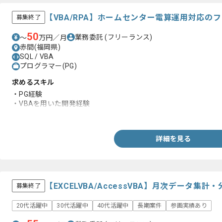
【VBA/RPA】ホームセンター電算運用対応の
募集終了
50
業務委託
(フリーランス)
〜
万円／月
赤間(福岡県)
SQL / VBA
プログラマー(PG)
求めるスキル
・PG経験
・VBAを用いた開発経験
・SQLを用いた開発経験
詳細を見る
【EXCELVBA/AccessVBA】月次データ
募集終了
20代活躍中
30代活躍中
40代活躍中
長期案件
参画実績あり