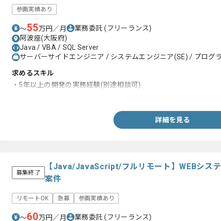
参画実績あり
55
業務委託
(フリーランス)
〜
万円／月
阿波座(大阪府)
Java / VBA / SQL Server
サーバーサイドエンジニア / システムエンジニア(SE) / プログラ
求めるスキル
・5年以上の開発の実務経験(別途相談可)
・一人称での作業が可能な方
詳細を見る
【Java/JavaScript/フルリモート】WE
募集終了
案件
リモートOK
急募
参画実績あり
60
業務委託
(フリーランス)
〜
万円／月