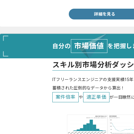
詳細を見る
市場価値
自分の
を把握し
スキル別市場分析ダッ
ITフリーランスエンジニアの支援実績15年
蓄積された圧倒的なデータから算出！
案件倍率
適正単価
や
が一目瞭然