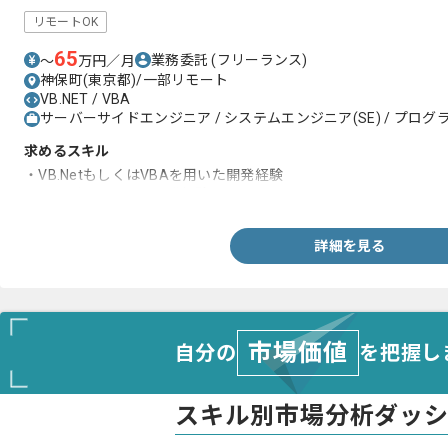
リモートOK
65
業務委託
(フリーランス)
〜
万円／月
神保町(東京都)/一部リモート
VB.NET / VBA
サーバーサイドエンジニア / システムエンジニア(SE) / プログラ
求めるスキル
・VB.NetもしくはVBAを用いた開発経験
・サーバーサイドの開発経験
詳細を見る
市場価値
自分の
を把握し
スキル別市場分析ダッ