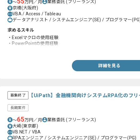
55
業務委託
(フリーランス)
〜
万円／月
京橋(大阪府)
VBA / Access / Tableau
データアナリスト / システムエンジニア(SE) / プログラマー(PG
求めるスキル
・Excelマクロの使用経験
・PowerPointの使用経験
・AccessVBAの使用経験
詳細を見る
【UiPath】金融機関向けシステムRPA化のフ
募集終了
長期案件
65
業務委託
(フリーランス)
〜
万円／月
大崎(東京都)
VB.NET / VBA
RPAエンジニア / システムエンジニア(SE) / プログラマー(PG)