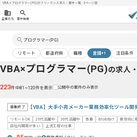
VBA × プログラマー(PG)のフリーランス求人・案件一覧 - 3ページ目
企業の方
案件検索
リモート
都道府県
職種
言語
注目条件
+1
VBA×プログラマー(PG)
の求人
223
公開中の案件のみ表示
件中81~120件を表示
【VBA】大手小売メーカー業務効率化ツール開
募集終了
リモートOK
20代活躍中
30代活躍中
急募
BtoB向け
新技術に
自社内開発が多い
上流工程の仕事