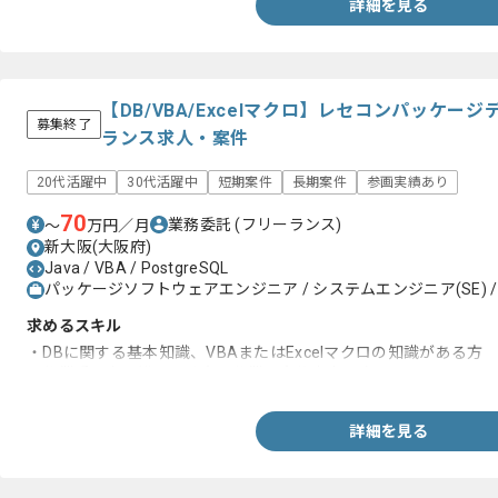
詳細を見る
【DB/VBA/Excelマクロ】レセコンパッケ
募集終了
ランス求人・案件
20代活躍中
30代活躍中
短期案件
長期案件
参画実績あり
70
業務委託
(フリーランス)
〜
万円／月
新大阪(大阪府)
Java / VBA / PostgreSQL
パッケージソフトウェアエンジニア / システムエンジニア(SE) /
求めるスキル
・DBに関する基本知識、VBAまたはExcelマクロの知識がある方
・作業手順書に沿って確実に作業を実施出来る方
詳細を見る