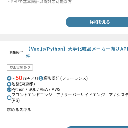
・PHPで基本設計以降対応可能な方
・コミュニケーション能力
詳細を見る
【Vue.js/Python】大手化粧品メーカー向け
募集終了
件
参画実績あり
50
業務委託
(フリーランス)
〜
万円／月
池袋(東京都)
Python / SQL / VBA / AWS
フロントエンドエンジニア / サーバーサイドエンジニア / システム
(PG)
求めるスキル
・Vue.JSもしくはPythonを用いた開発経験