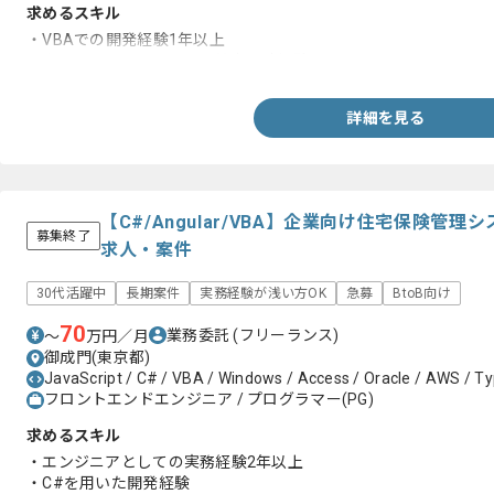
求めるスキル
・VBAでの開発経験1年以上
・ウォーターフォールでの基本設計経験
詳細を見る
【C#/Angular/VBA】企業向け住宅保険管
募集終了
求人・案件
30代活躍中
長期案件
実務経験が浅い方OK
急募
BtoB向け
70
業務委託
(フリーランス)
〜
万円／月
御成門(東京都)
JavaScript / C# / VBA / Windows / Access / Oracle / AWS / Ty
フロントエンドエンジニア / プログラマー(PG)
求めるスキル
・エンジニアとしての実務経験2年以上
・C#を用いた開発経験