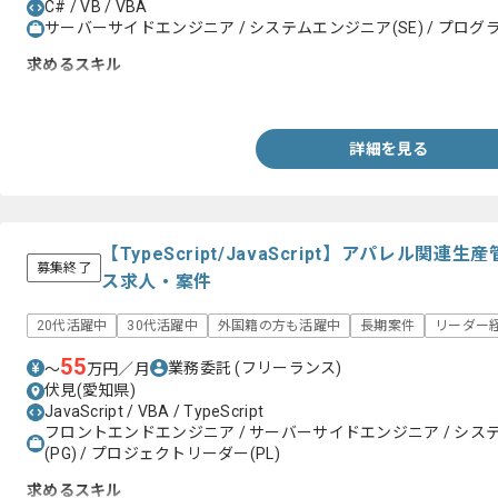
C# / VB / VBA
サーバーサイドエンジニア / システムエンジニア(SE) / プログラ
求めるスキル
・VBA開発経験(C#もしくはVB)
詳細を見る
【TypeScript/JavaScript】アパレル
募集終了
ス求人・案件
20代活躍中
30代活躍中
外国籍の方も活躍中
長期案件
リーダー
55
業務委託
(フリーランス)
〜
万円／月
伏見(愛知県)
JavaScript / VBA / TypeScript
フロントエンドエンジニア / サーバーサイドエンジニア / システム
(PG) / プロジェクトリーダー(PL)
求めるスキル