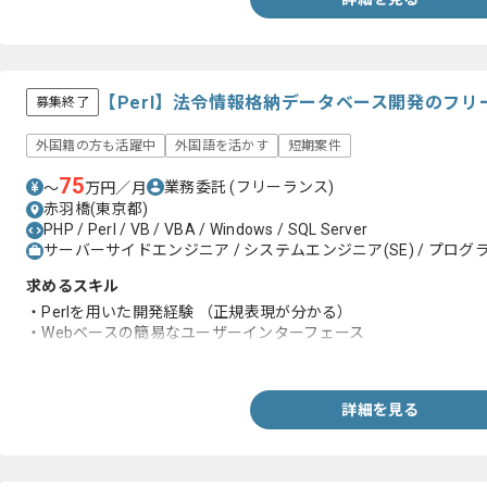
【Perl】法令情報格納データベース開発のフ
募集終了
外国籍の方も活躍中
外国語を活かす
短期案件
75
業務委託
(フリーランス)
〜
万円／月
赤羽橋(東京都)
PHP / Perl / VB / VBA / Windows / SQL Server
サーバーサイドエンジニア / システムエンジニア(SE) / プログラ
求めるスキル
・Perlを用いた開発経験 （正規表現が分かる）
・Webベースの簡易なユーザーインターフェース
（検索結果の表示）の作成経験
詳細を見る