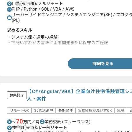
目黒(東京都)/フルリモート
PHP / Python / SQL / VBA / AWS
サーバーサイドエンジニア / システムエンジニア(SE) / プログラ
(PL)
求めるスキル
・システム保守運用の経験
・下記いずれかの言語による開発または保守のご経験
-Python、Powershell、VBA、Bash 、SQL
詳細を見る
【C#/Angular/VBA】企業向け住宅保険管
募集終了
人・案件
リモートOK
30代活躍中
長期案件
実務経験が浅い方OK
急募
70
業務委託
(フリーランス)
〜
万円／月
神谷町(東京都)/一部リモート