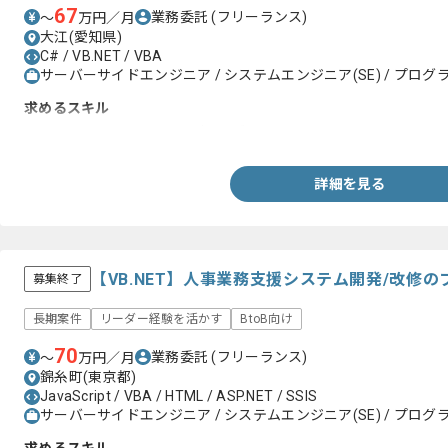
67
業務委託
(フリーランス)
〜
万円／月
大江(愛知県)
C# / VB.NET / VBA
サーバーサイドエンジニア / システムエンジニア(SE) / プログラ
求めるスキル
VB.net, VBA, C# でのコーディング
詳細を見る
【VB.NET】人事業務支援システム開発/改修
募集終了
長期案件
リーダー経験を活かす
BtoB向け
70
業務委託
(フリーランス)
〜
万円／月
錦糸町(東京都)
JavaScript / VBA / HTML / ASP.NET / SSIS
サーバーサイドエンジニア / システムエンジニア(SE) / プログラ