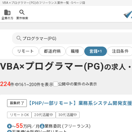
VBA × プログラマー(PG)のフリーランス案件一覧 - 5ページ目
企業の方
案件検索
リモート
都道府県
職種
言語
注目条件
+1
VBA×プログラマー(PG)
の求人
224
公開中の案件のみ表示
件中161~200件を表示
【PHP/一部リモート】業務系システム開発支
募集終了
リモートOK
20代活躍中
30代活躍中
55
業務委託
(フリーランス)
〜
万円／月