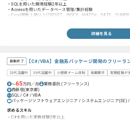
・SQLを用いた開発経験2年以上
・Accessを用いたデータベース管理/集計経験
・Excel関数上級以上(OFFSET、INDEX、MATCH、DATE、SUMPR
・集計の素養スキル(億単位の数字の正確性について検証できるこ
詳細を見る
【C#/VBA】金融系パッケージ開発のフリーラ
募集終了
20代活躍中
30代活躍中
小規模チーム体制
長期案件
実務経験が浅
65
業務委託
(フリーランス)
〜
万円／月
西新宿(東京都)
SQL / C# / VBA
パッケージソフトウェアエンジニア / システムエンジニア(SE) /
求めるスキル
・C#を用いた実務経験2年以上
・SQLを用いた実務経験