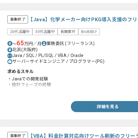
【Java】化学メーカー向けPKG導入支援のフ
募集終了
20代活躍中
30代活躍中
長期案件
BtoB向け
65
業務委託
(フリーランス)
〜
万円／月
北浜(大阪府)
Java / SQL / PL/SQL / VBA / Oracle
サーバーサイドエンジニア / プログラマー(PG)
求めるスキル
・Javaでの開発経験
・設計フェーズの経験
・SQLの経験
詳細を見る
【VBA】料金計算対応向けツール刷新のフリー
募集終了