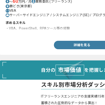
60
業務委託
(フリーランス)
〜
万円／月
勝どき(東京都)
VBA
サーバーサイドエンジニア / システムエンジニア(SE) / プログラ
求めるスキル
・VBA、PowerShell、RPAツール等の経験
・Windowsの経験
詳細を見る
市場価値
自分の
を把握し
スキル別市場分析ダッ
ITフリーランスエンジニアの支援実績15年
蓄積された圧倒的なデータから算出！