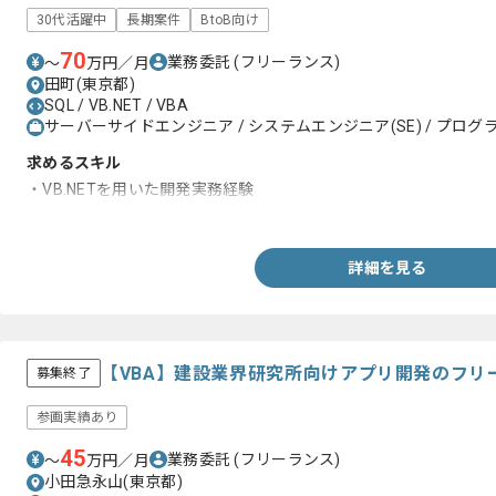
30代活躍中
長期案件
BtoB向け
70
業務委託
(フリーランス)
〜
万円／月
田町(東京都)
SQL / VB.NET / VBA
サーバーサイドエンジニア / システムエンジニア(SE) / プログラ
求めるスキル
・VB.NETを用いた開発実務経験
・SQLの読解
詳細を見る
【VBA】建設業界研究所向けアプリ開発のフリ
募集終了
参画実績あり
45
業務委託
(フリーランス)
〜
万円／月
小田急永山(東京都)