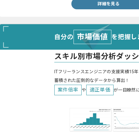
詳細を見る
市場価値
自分の
を把握し
スキル別市場分析ダッ
ITフリーランスエンジニアの支援実績15年
蓄積された圧倒的なデータから算出！
案件倍率
適正単価
や
が一目瞭然