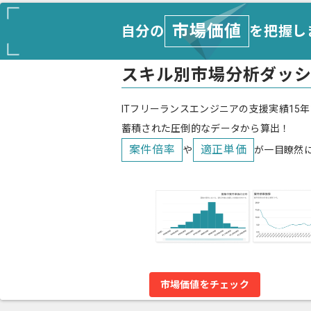
市場価値
自分の
を把握し
スキル別市場分析ダッ
ITフリーランスエンジニアの支援実績15年
蓄積された圧倒的なデータから算出！
案件倍率
適正単価
や
が一目瞭然
市場価値をチェック