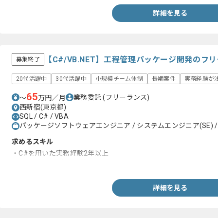
詳細を見る
【C#/VB.NET】工程管理パッケージ開発のフ
募集終了
20代活躍中
30代活躍中
小規模チーム体制
長期案件
実務経験が浅
65
業務委託
(フリーランス)
〜
万円／月
西新宿(東京都)
SQL / C# / VBA
パッケージソフトウェアエンジニア / システムエンジニア(SE) /
求めるスキル
・C#を用いた実務経験2年以上
・SQLを用いた実務経験
詳細を見る