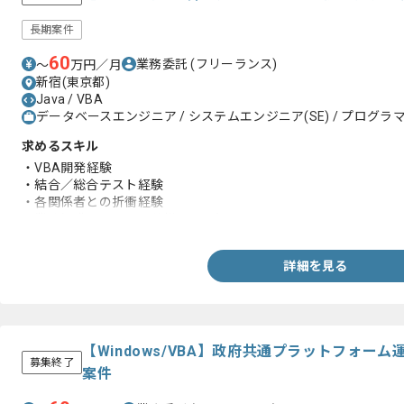
長期案件
60
業務委託
(フリーランス)
〜
万円／月
新宿(東京都)
Java / VBA
データベースエンジニア / システムエンジニア(SE) / プログラマー
求めるスキル
・VBA開発経験
・結合／総合テスト経験
・各関係者との折衝経験
・業務知識、システム仕様への理解
詳細を見る
【Windows/VBA】政府共通プラットフォー
募集終了
案件