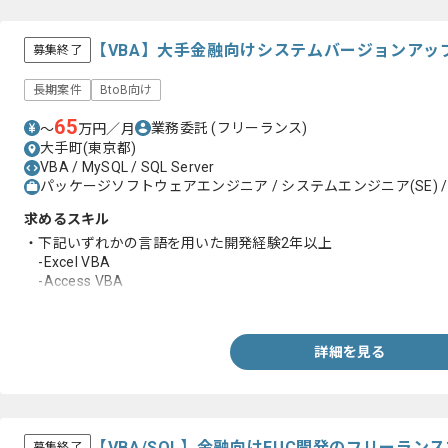
【VBA】大手金融向けシステムバージョンアッ
募集終了
長期案件
BtoB向け
65
業務委託
(フリーランス)
〜
万円／月
大手町(東京都)
VBA / MySQL / SQL Server
パッケージソフトウェアエンジニア / システムエンジニア(SE) /
求めるスキル
・下記いずれかの言語を用いた開発経験2年以上
-Excel VBA
-Access VBA
・エンジニア実務経験3年以上
詳細を見る
【VBA/SQL】金融向けEUC開発のフリーラン
募集終了