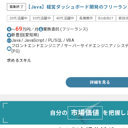
【Java】経営ダッシュボード開発のフリーラ
募集終了
20代活躍中
30代活躍中
40代活躍中
長期案件
BtoB向け
新技
69
業務委託
(フリーランス)
〜
万円／月
新豊田(愛知県)
Java / JavaScript / PL/SQL / VBA
フロントエンドエンジニア / サーバーサイドエンジニア / システム
(PG)
求めるスキル
PL/SQL、Java、JavaScript、VBA（それぞれ担当するPJがご
詳細を見る
市場価値
自分の
を把握し