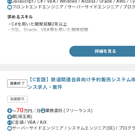
JavaScript / C# / VBA / Windows / Access / Oracle / AWS / Ty
フロントエンドエンジニア / サーバーサイドエンジニア / プログ
求めるスキル
・C#を用いた開発経験2年以上
・SQL、Oracle、VBA等を用いた開発経験
・JavascriptもしくはTypeScriptを用いた開発経験
詳細を見る
【C言語】鉄道関連会員向け予約販売システム
募集終了
ンス求人・案件
長期案件
70
業務委託
(フリーランス)
〜
万円／月
蕨(埼玉県)
C言語 / VBA / AIX
サーバーサイドエンジニア / システムエンジニア(SE) / プログラ