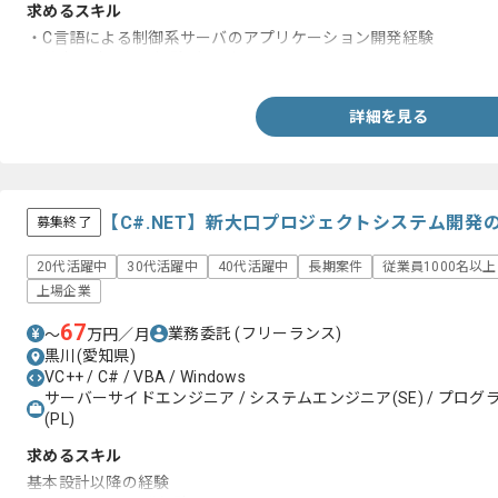
求めるスキル
・C言語による制御系サーバのアプリケーション開発経験
・基本設計工程の経験1年以上
詳細を見る
【C#.NET】新大口プロジェクトシステム開
募集終了
20代活躍中
30代活躍中
40代活躍中
長期案件
従業員1000名以
上場企業
67
業務委託
(フリーランス)
〜
万円／月
黒川(愛知県)
VC++ / C# / VBA / Windows
サーバーサイドエンジニア / システムエンジニア(SE) / プログラ
(PL)
求めるスキル
基本設計以降の経験