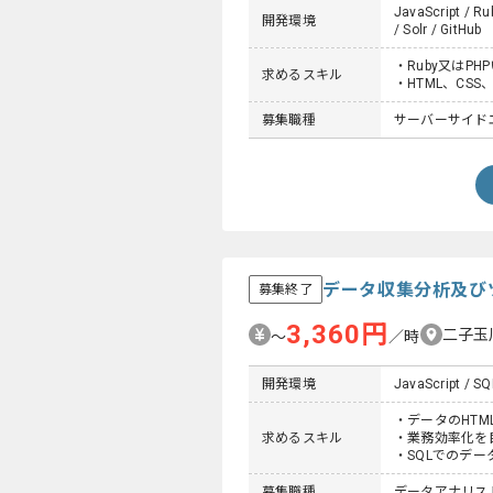
JavaScript / Ru
開発環境
/ Solr / GitHub
・Ruby又はP
求めるスキル
・HTML、CSS
募集職種
サーバーサイド
データ収集分析及び
募集終了
3,360円
二子玉
〜
／時
開発環境
JavaScript / SQ
・データのHT
求めるスキル
・業務効率化を
・SQLでのデー
募集職種
データアナリス