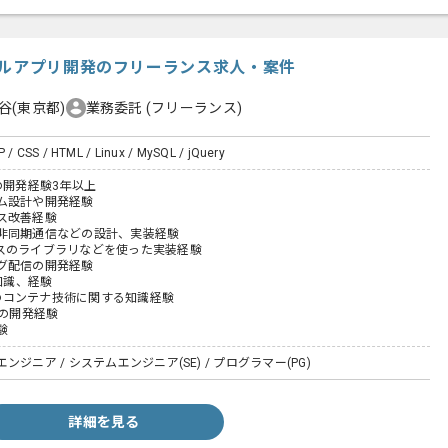
タルアプリ開発のフリーランス求人・案件
谷(東京都)
業務委託
(フリーランス)
P / CSS / HTML / Linux / MySQL / jQuery
の開発経験3年以上
ム設計や開発経験
ス改善経験
非同期通信などの設計、実装経験
スのライブラリなどを使った実装経験
グ配信の開発経験
の知識、経験
などのコンテナ技術に関する知識経験
での開発経験
験
ジニア / システムエンジニア(SE) / プログラマー(PG)
詳細を見る