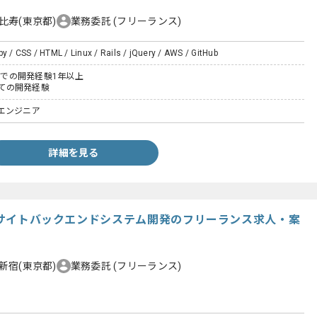
比寿(東京都)
業務委託
(フリーランス)
by / CSS / HTML / Linux / Rails / jQuery / AWS / GitHub
ailsでの開発経験1年以上
いての開発経験
エンジニア
詳細を見る
動画サイトバックエンドシステム開発のフリーランス求人・案
新宿(東京都)
業務委託
(フリーランス)