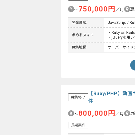
750,000円
恵
〜
／月
開発環境
JavaScript / Ru
・Ruby on R
求めるスキル
・jQueryを用
募集職種
サーバーサイド
【Ruby/PHP】
募集終了
件
800,000円
東
〜
／月
長期案件