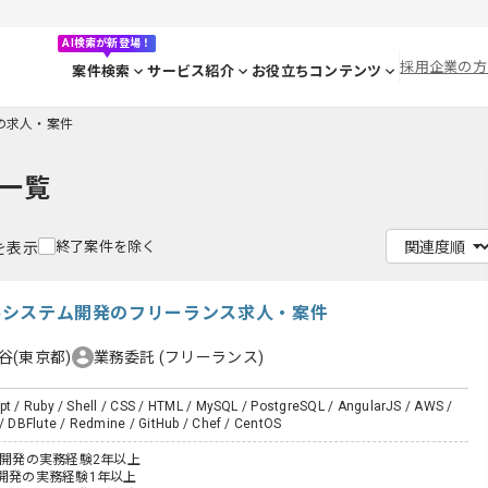
AI検索が新登場！
採用企業の方
案件検索
サービス紹介
お役立ちコンテンツ
Lの求人・案件
一覧
終了案件を除く
件を表示
ebシステム開発のフリーランス求人・案件
谷(東京都)
業務委託
(フリーランス)
pt / Ruby / Shell / CSS / HTML / MySQL / PostgreSQL / AngularJS / AWS /
 / DBFlute / Redmine / GitHub / Chef / CentOS
た開発の実務経験2年以上
ム開発の実務経験1年以上