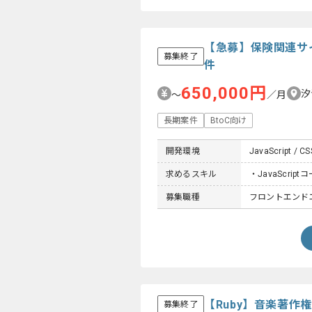
【急募】保険関連サ
募集終了
件
650,000円
汐
〜
／月
長期案件
BtoC向け
開発環境
JavaScript / C
求めるスキル
・JavaScrip
募集職種
フロントエンドエ
【Ruby】音楽著
募集終了