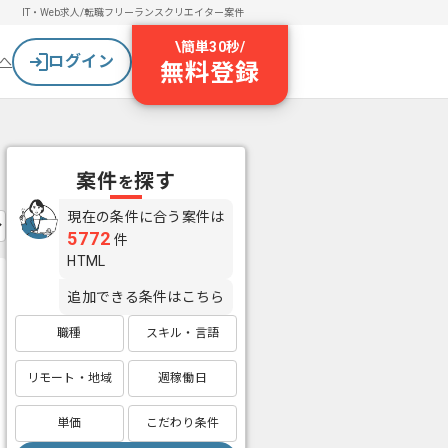
IT・Web求人/転職
フリーランスクリエイター案件
\
簡単30秒
/
ログイン
へ
無料登録
案件
探す
を
現在の条件に合う案件は
5772
件
HTML
追加できる条件はこちら
職種
スキル・言語
リモート・地域
週稼働日
単価
こだわり条件