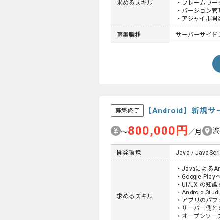
求めるスキル
・フレームワー
・バージョン管
・アジャイル開
募集職種
サーバーサイドエン
【Android】新
募集終了
800,000円
渋
〜
／月
開発環境
Java / JavaScri
・JavaによるA
・Google Pl
・UI/UX の知
・Android St
求めるスキル
・アプリのパフ
・サーバー側と
・オープンソー