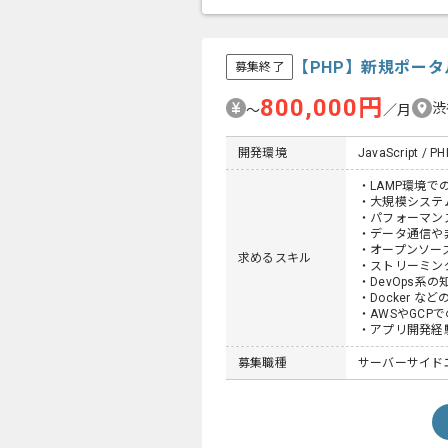
【PHP】新規ポー
募集終了
800,000円
渋
〜
／月
開発環境
JavaScript / PH
・LAMP環境で
・大規模システ
・パフォーマン
・データ通信や
・オープンソー
求めるスキル
・ストリーミン
・DevOps系
・Docker 
・AWSやGCP
・アプリ開発経
募集職種
サーバーサイドエン