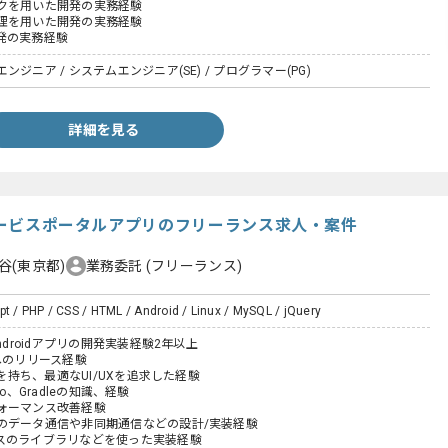
クを用いた開発の実務経験
理を用いた開発の実務経験
発の実務経験
ジニア / システムエンジニア(SE) / プログラマー(PG)
詳細を見る
規サービスポータルアプリのフリーランス求人・案件
谷(東京都)
業務委託
(フリーランス)
pt / PHP / CSS / HTML / Android / Linux / MySQL / jQuery
ndroidアプリの開発実装経験2年以上
ayへのリリース経験
識を持ち、最適なUI/UXを追求した経験
udio、Gradleの知識、経験
ォーマンス改善経験
のデータ通信や非同期通信などの設計/実装経験
スのライブラリなどを使った実装経験