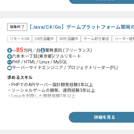
【Java/C#/Go】ゲームプラットフォーム開
募集終了
リモートOK
20代活躍中
30代活躍中
ゲーム好き歓迎
リーダー経
85
業務委託
(フリーランス)
〜
万円／月
六本木一丁目(東京都)/フルリモート
PHP / HTML / Linux / MySQL
サーバーサイドエンジニア / プロジェクトリーダー(PL)
求めるスキル
・PHPでのAPIサーバー設計開発経験3年以上
・ソーシャルゲームの開発、運用経験3年以上
・Linuxを利用した開発経験1年以上
・MySQL等、データベースを利用したアプリケーションの開発経
詳細を見る