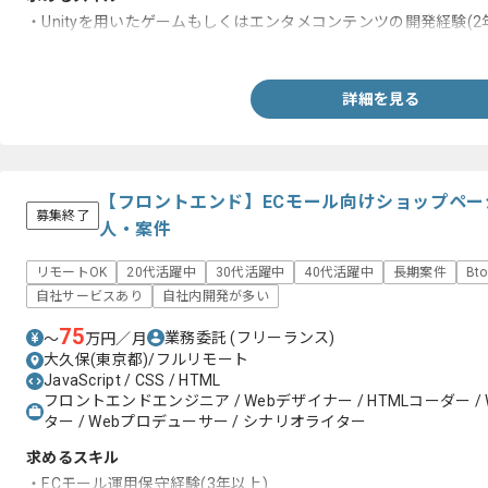
・Unityを⽤いたゲームもしくはエンタメコンテンツの開発経験(2
・C#を用いた開発経験 (2年以上)
詳細を見る
【フロントエンド】ECモール向けショップペ
募集終了
人・案件
リモートOK
20代活躍中
30代活躍中
40代活躍中
長期案件
Bt
自社サービスあり
自社内開発が多い
75
業務委託
(フリーランス)
〜
万円／月
大久保(東京都)/フルリモート
JavaScript / CSS / HTML
フロントエンドエンジニア / Webデザイナー / HTMLコーダー /
ター / Webプロデューサー / シナリオライター
求めるスキル
・ECモール運用保守経験(3年以上)