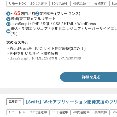
リモートOK
20代活躍中
30代活躍中
40代活躍中
長期案件
Bt
65
業務委託
(フリーランス)
〜
万円／月
豊洲(東京都)/フルリモート
JavaScript / PHP / SQL / CSS / HTML / WordPress
組込・制御エンジニア / 汎用系エンジニア / サーバーサイドエ
(PL)
求めるスキル
・WordPressを用いたサイト開発経験(3年以上)
・PHPを用いたサイト開発経験
・JavaScript、HTML/CSSを用いた実務経験
・SQLを用いた実務経験
詳細を見る
【Swift】Webアプリケーション開発支援の
募集終了
リモートOK
20代活躍中
30代活躍中
40代活躍中
長期案件
Bt