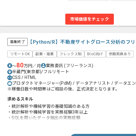
市場価値をチェック
【Python/R】不動産サイトグロース分析のフ
募集終了
リモートOK
副業・複業
フレックス制
BtoC向け
参画実績あり
80
業務委託
(フリーランス)
〜
万円／月
半蔵門(東京都)/フルリモート
CSS / HTML
プロダクトマネージャー(PdM) / データアナリスト / データエ
※稼働日数や時間帯はご相談の後、正式決定となります。
求めるスキル
・統計解析や機械学習の基礎知識のある方
・統計解析や機械学習を実務経験3年以上
・SQLを用いたデータ抽出の実務経験
・PythonやRを用いたデータ分析やモデル作成などのご経験