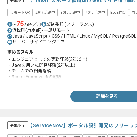
【 Java】スポーツ領域向けWebサイト追加
募集終了
リモートOK
20代活躍中
30代活躍中
40代活躍中
BtoB向け
参
75
業務委託
(フリーランス)
〜
万円／月
浜松町(東京都)/一部リモート
Java / JavaScript / CSS / HTML / Linux / MySQL / PostgreSQL /
サーバーサイドエンジニア
求めるスキル
・エンジニアとしての実務経験(3年以上)
・Javaを用いた開発経験(2年以上)
・チームでの開発経験
・Spring Frameworkの経験
・Gitによるバージョン管理の経験
・Webアプリケーション開発の基本知識
・データベース(MySQLやPostgreSQL など)の基本操作経験
詳細を見る
【ServiceNow】ポータル設計開発のフリー
募集終了