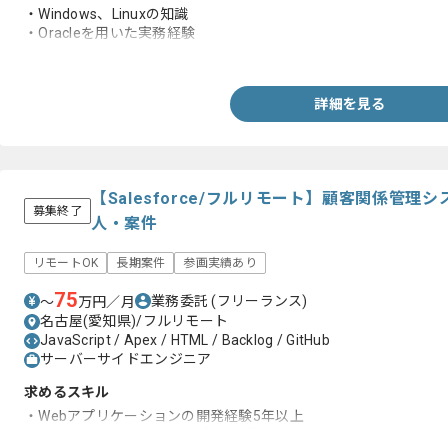
・Windows、Linuxの知識
・Oracleを用いた実務経験
・VB.NET、ASP.NET、PL/SQL、HTML、JavaScriptを用いた実
詳細を見る
【Salesforce/フルリモート】顧客関係管
募集終了
人・案件
リモートOK
長期案件
参画実績あり
75
業務委託
(フリーランス)
〜
万円／月
名古屋(愛知県)/フルリモート
JavaScript / Apex / HTML / Backlog / GitHub
サーバーサイドエンジニア
求めるスキル
・Webアプリケーションの開発経験5年以上
・Salesforce コード開発の実務経験1年以上