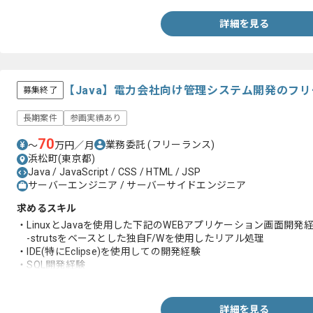
詳細を見る
【Java】電力会社向け管理システム開発のフ
募集終了
長期案件
参画実績あり
70
業務委託
(フリーランス)
〜
万円／月
浜松町(東京都)
Java / JavaScript / CSS / HTML / JSP
サーバーエンジニア / サーバーサイドエンジニア
求めるスキル
・LinuxとJavaを使用した下記のWEBアプリケーション画面開発
-strutsをベースとした独自F/Wを使用したリアル処理
・IDE(特にEclipse)を使用しての開発経験
・SQL開発経験
・プログラミング知見
詳細を見る