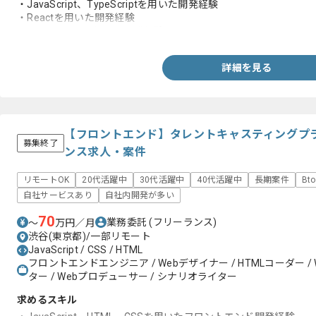
・JavaScript、TypeScriptを用いた開発経験
・Reactを用いた開発経験
・HTML・CSSを用いた開発経験
詳細を見る
【フロントエンド】タレントキャスティングプ
募集終了
ンス求人・案件
リモートOK
20代活躍中
30代活躍中
40代活躍中
長期案件
Bt
自社サービスあり
自社内開発が多い
70
業務委託
(フリーランス)
〜
万円／月
渋谷(東京都)/一部リモート
JavaScript / CSS / HTML
フロントエンドエンジニア / Webデザイナー / HTMLコーダー /
ター / Webプロデューサー / シナリオライター
求めるスキル