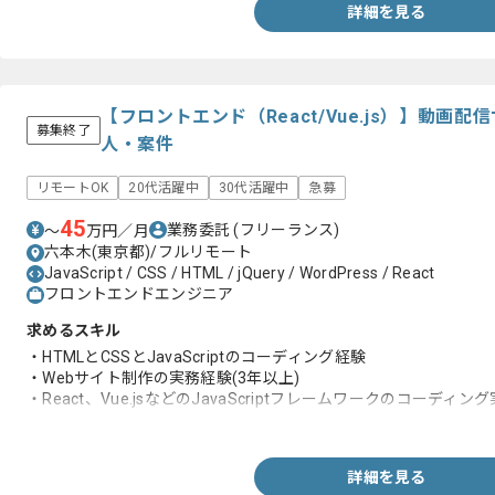
詳細を見る
【フロントエンド（React/Vue.js）】動画
募集終了
人・案件
リモートOK
20代活躍中
30代活躍中
急募
45
業務委託
(フリーランス)
〜
万円／月
六本木(東京都)/フルリモート
JavaScript / CSS / HTML / jQuery / WordPress / React
フロントエンドエンジニア
求めるスキル
・HTMLとCSSとJavaScriptのコーディング経験
・Webサイト制作の実務経験(3年以上)
・React、Vue.jsなどのJavaScriptフレームワークのコーディ
・APIを使用したフロントエンドとバックエンドのつなぎ込みの
詳細を見る