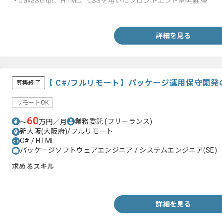
・JavaScript、HTML、CSSを用いたフロントエンド開発経験
・リッチコンテンツ制作経験
詳細を見る
【 C#/フルリモート】パッケージ運用保守開
募集終了
リモートOK
60
業務委託
(フリーランス)
〜
万円／月
新大阪(大阪府)/フルリモート
C# / HTML
パッケージソフトウェアエンジニア / システムエンジニア(SE)
求めるスキル
・C#を用いた開発経験５年以上
詳細を見る