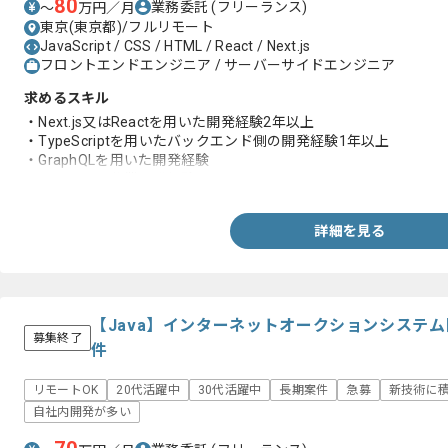
80
業務委託
(フリーランス)
〜
万円／月
東京(東京都)/フルリモート
JavaScript / CSS / HTML / React / Next.js
フロントエンドエンジニア / サーバーサイドエンジニア
求めるスキル
・Next.js又はReactを用いた開発経験2年以上
・TypeScriptを用いたバックエンド側の開発経験1年以上
・GraphQLを用いた開発経験
・チームでの作業開発経験
詳細を見る
【Java】インターネットオークションシステ
募集終了
件
リモートOK
20代活躍中
30代活躍中
長期案件
急募
新技術に
自社内開発が多い