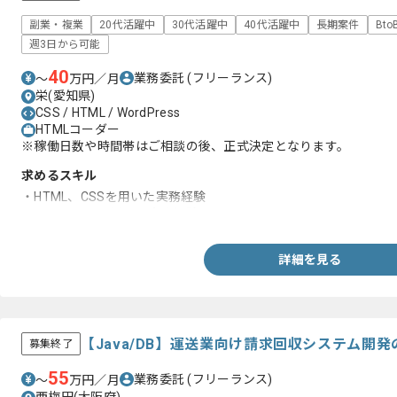
副業・複業
20代活躍中
30代活躍中
40代活躍中
長期案件
Bt
週3日から可能
40
業務委託
(フリーランス)
〜
万円／月
栄(愛知県)
CSS / HTML / WordPress
HTMLコーダー
※稼働日数や時間帯はご相談の後、正式決定となります。
求めるスキル
・HTML、CSSを用いた実務経験
・WordPressを用いた実務経験
詳細を見る
【Java/DB】運送業向け請求回収システム開
募集終了
55
業務委託
(フリーランス)
〜
万円／月