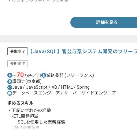
・レスポンシブデザインの実装
・Wordpressを使ったサイト構築・運用
詳細を見る
【Java/SQL】官公庁系システム開発のフリ
募集終了
長期案件
70
業務委託
(フリーランス)
〜
万円／月
護国寺(東京都)
Java / JavaScript / VB / HTML / Spring
データベースエンジニア / サーバーサイドエンジニア
求めるスキル
・下記いずれかの経験
-ETL開発担当
-SQLを使用した業務経験
-WEB開発担当
-WEBシステム開発経験(1年以上)