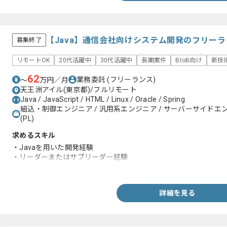
【Java】通信会社向けシステム開発のフリー
募集終了
リモートOK
20代活躍中
30代活躍中
長期案件
BtoB向け
新技
62
業務委託
(フリーランス)
〜
万円／月
天王洲アイル(東京都)/フルリモート
Java / JavaScript / HTML / Linux / Oracle / Spring
組込・制御エンジニア / 汎用系エンジニア / サーバーサイドエ
(PL)
求めるスキル
・Javaを用いた開発経験
・リーダーまたはサブリーダー経験
・基本設計または詳細設計以降の経験
詳細を見る