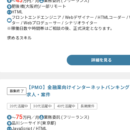
45
業務委託
(フリーランス)
〜
万円／月
肥後橋(大阪府)/一部リモート
HTML
フロントエンドエンジニア / Webデザイナー / HTMLコーダー /
ター / Webプロデューサー / シナリオライター
※稼働日数や時間帯はご相談の後、正式決定となります。
求めるスキル
・HTMLを用いたコーディング経験(3年以上)
詳細を見る
【PMO】金融業向けインターネットバンキン
募集終了
求人・案件
20代活躍中
30代活躍中
40代活躍中
長期案件
75
業務委託
(フリーランス)
〜
万円／月
品川シーサイド(東京都)
JavaScript / HTML