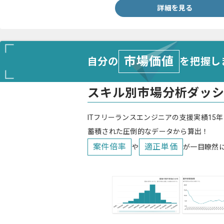
詳細を見る
市場価値
自分の
を把握し
スキル別市場分析ダッ
ITフリーランスエンジニアの支援実績15年
蓄積された圧倒的なデータから算出！
案件倍率
適正単価
や
が一目瞭然