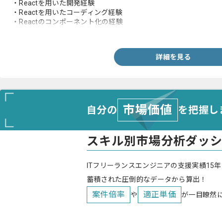
・Reactを用いた開発経験
・Reactを用いたコーディング経験
・Reactのコンポーネント化の経験
・テックリードの経験
詳細を見る
市場価値
自分の
を把握し
スキル別市場分析ダッ
ITフリーランスエンジニアの支援実績15年
蓄積された圧倒的なデータから算出！
案件倍率
適正単価
や
が一目瞭然