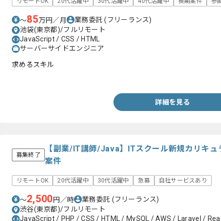
リモートOK
20代活躍中
30代活躍中
40代活躍中
長期案件
参
85
業務委託
(フリーランス)
〜
万円／月
池袋(東京都)/フルリモート
JavaScript / CSS / HTML
サーバーサイドエンジニア
求めるスキル
・Webアプリケーション開発経験(Javascript)
詳細を見る
【副業/IT講師/Java】ITスクール新規カリ
募集終了
案件
リモートOK
20代活躍中
30代活躍中
急募
自社サービスあり
2,500
業務委託
(フリーランス)
〜
円／時
渋谷(東京都)/フルリモート
JavaScript / PHP / CSS / HTML / MySQL / AWS / Laravel / Reac