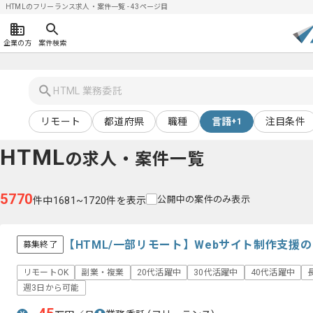
HTMLのフリーランス求人・案件一覧 - 43ページ目
企業の方
案件検索
リモート
都道府県
職種
言語
注目条件
+1
HTML
の求人・案件一覧
5770
公開中の案件のみ表示
件中1681~1720件を表示
【HTML/一部リモート】Webサイト制作支援
募集終了
リモートOK
副業・複業
20代活躍中
30代活躍中
40代活躍中
週3日から可能