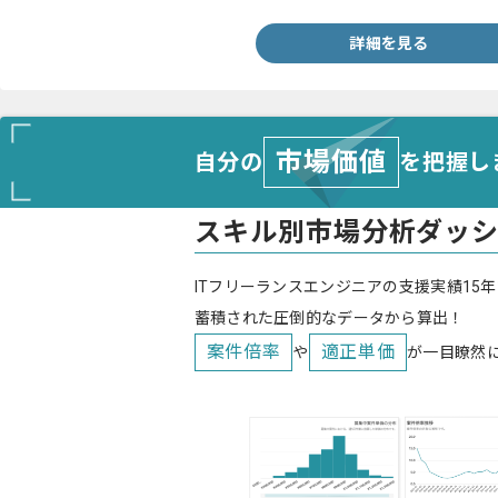
詳細を見る
市場価値
自分の
を把握し
スキル別市場分析ダッ
ITフリーランスエンジニアの支援実績15年
蓄積された圧倒的なデータから算出！
案件倍率
適正単価
や
が一目瞭然