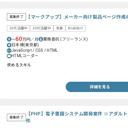
【マークアップ】メーカー向け製品ページ作成
募集終了
20代活躍中
30代活躍中
急募
BtoB向け
60
業務委託
(フリーランス)
〜
万円／月
日本橋(東京都)
JavaScript / CSS / HTML
HTMLコーダー
求めるスキル
・sitecoreの実務経験
詳細を見る
【PHP】電子書籍システム開発案件 ※アダル
募集終了
件