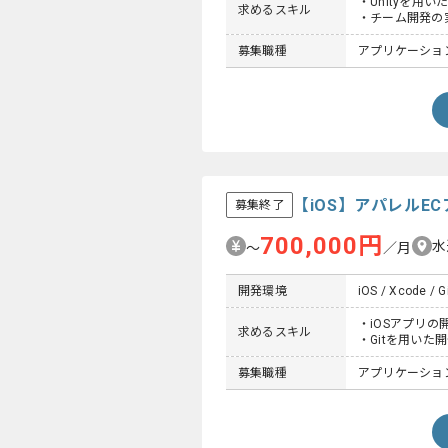
・Unityを用
求めるスキル
・チーム開発の
募集職種
アプリケーション
【iOS】アパレルE
募集終了
700,000円
水
〜
／月
開発環境
iOS / Xcode / Gi
・iOSアプリの
求めるスキル
・Gitを用いた
募集職種
アプリケーショ