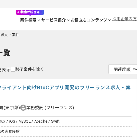
AI検索が新登場！
採用企業の方
案件検索
サービス紹介
お役立ちコンテンツ
tの求人・案件
一覧
終了案件を除く
件を表示
クライアント向けBtoCアプリ開発のフリーランス求人・案
町(東京都)
業務委託
(フリーランス)
inux / iOS / MySQL / Apache / Swift
発の実務経験