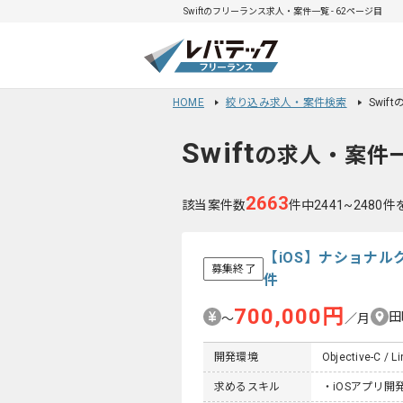
Swiftのフリーランス求人・案件一覧 - 62ページ目
HOME
絞り込み求人・案件検索
Swif
Swift
の求人・案件
2663
該当案件数
件中2441~2480
【iOS】ナショナル
募集終了
件
700,000円
田
〜
／月
開発環境
Objective-C / L
求めるスキル
・iOSアプリ開