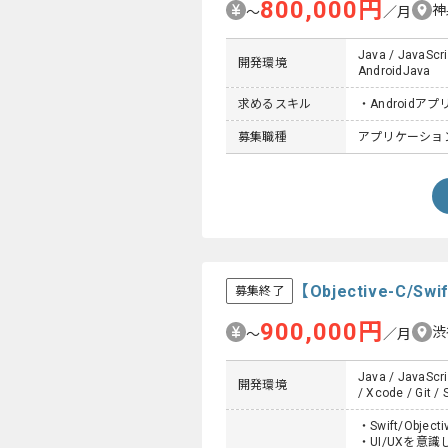
800,000円
神
〜
／月
Java / JavaScri
開発環境
AndroidJava
求めるスキル
・Android
募集職種
アプリケーショ
【Objective-
募集終了
900,000円
渋
〜
／月
Java / JavaScri
開発環境
/ Xcode / Git / 
・Swift/Obje
・UI/UXを意