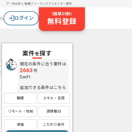
IT・Web求人/転職
フリーランスクリエイター案件
\
簡単30秒
/
ログイン
へ
無料登録
案件
探す
を
現在の条件に合う案件は
2663
件
Swift
追加できる条件はこちら
職種
スキル・言語
リモート・地域
週稼働日
単価
こだわり条件