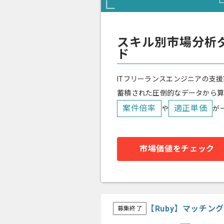
スキル別市場分析
ド
ITフリーランスエンジニアの支援
蓄積された圧倒的なデータから
案件倍率
適正単価
や
が
市場価値をチェック
【Ruby】マッチン
募集終了