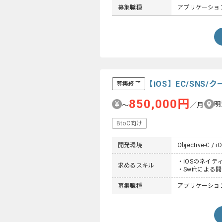
募集職種
アプリケーショ
【iOS】EC/SN
募集終了
850,000円
明
〜
／月
BtoC向け
開発環境
Objective-C / iO
・iOSのネイテ
求めるスキル
・Swiftによ
募集職種
アプリケーショ