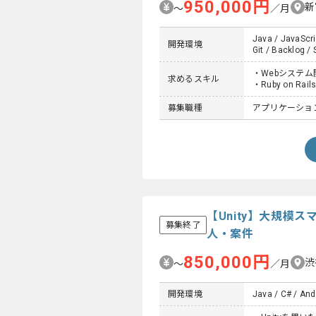
950,000円
新
〜
／月
Java / JavaScri
開発環境
Git / Backlog / 
・Webシステ
求めるスキル
・Ruby on R
募集職種
アプリケーション
【Unity】大規
募集終了
人・案件
850,000円
渋
〜
／月
開発環境
Java / C# / Andr