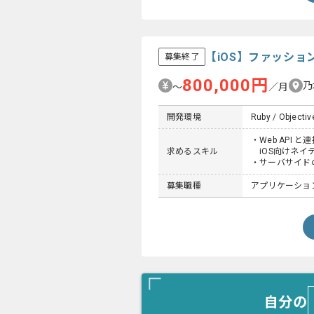
【iOS】ファッシ
募集終了
800,000円
乃
〜
／月
開発環境
Ruby / Objective
・Web API 
求めるスキル
iOS向けネイ
・サーバサイド
募集職種
アプリケーショ
自分の