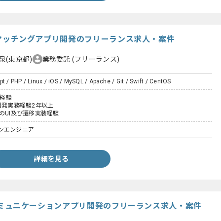
】新規マッチングアプリ開発のフリーランス求人・案件
泉(東京都)
業務委託
(フリーランス)
pt / PHP / Linux / iOS / MySQL / Apache / Git / Swift / CentOS
発経験
開発実務経験2年以上
rdでのUI及び遷移実装経験
ンエンジニア
詳細を見る
OS】コミュニケーションアプリ開発のフリーランス求人・案件