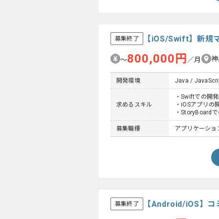
【iOS/Swift
募集終了
800,000円
神
〜
／月
開発環境
Java / JavaScri
・Swiftでの開
求めるスキル
・iOSアプリの
・StoryBoa
募集職種
アプリケーショ
【Android/i
募集終了