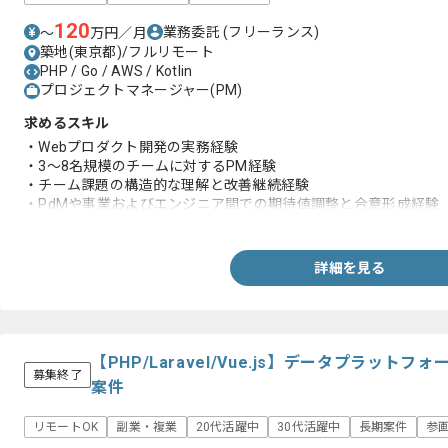
120
業務委託
(フリーランス)
〜
万円／月
築地(東京都)/フルリモート
PHP / Go / AWS / Kotlin
プロジェクトマネージャー(PM)
求めるスキル
・Webプロダクト開発の実務経験
・3〜8名規模のチームに対するPM経験
・チーム課題の構造的な理解と改善継続経験
・PdMや事業およびエンジニア間での期待値調整と合意形成経験
・AIを含む技術トレンド理解と開発やチーム運営への影響判断経
・開発プロセスやテスト制度の改善を主導した経験
詳細を見る
【PHP/Laravel/Vue.js】データプラッ
募集終了
案件
リモートOK
副業・複業
20代活躍中
30代活躍中
長期案件
参