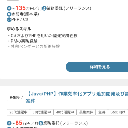
135
業務委託
(フリーランス)
〜
万円／月
水前寺(熊本県)
PHP / C#
求めるスキル
・C#およびPHPを用いた開発実務経験
・PMの実務経験
・外部ベンダーとの折衝経験
・テスト推進計画およびテスト仕様書の作成経験
詳細を見る
【Java/PHP】作業効率化アプリ追加開発及
募集終了
案件
20代活躍中
30代活躍中
40代活躍中
長期案件
急募
BtoB向け
85
業務委託
(フリーランス)
〜
万円／月