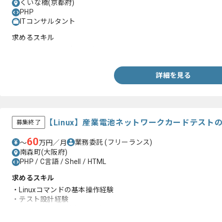
くいな橋(京都府)
PHP
ITコンサルタント
求めるスキル
・IT講師としての実務経験(3年以上)
詳細を見る
【Linux】産業電池ネットワークカードテスト
募集終了
60
業務委託
(フリーランス)
〜
万円／月
南森町(大阪府)
PHP / C言語 / Shell / HTML
求めるスキル
・Linuxコマンドの基本操作経験
・テスト設計経験
・Viエディタの基本操作経験