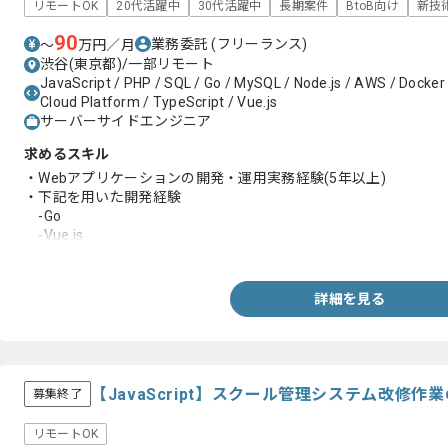
リモートOK
20代活躍中
30代活躍中
長期案件
BtoB向け
新技
90
業務委託
(フリーランス)
〜
万円／月
渋谷(東京都)/一部リモート
JavaScript / PHP / SQL / Go / MySQL / Node.js / AWS / Docker 
Cloud Platform / TypeScript / Vue.js
サーバーサイドエンジニア
求めるスキル
・Webアプリケーションの開発・運用実務経験(5年以上)
・下記を用いた開発経験
-Go
-Vue.js
-JavaScript
-MySQL
-Git
詳細を見る
・XSSやCSRFやSQL Injectionなどのセキュリティ対策に対する
・詳細設計およびコードのレビュー経験
・ PHPを用いた開発経験
・ AIを用いた開発経験
【JavaScript】スクール管理システム改修
募集終了
リモートOK