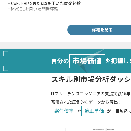
・CakePHP 2または3を用いた開発経験
・MySQLを用いた開発経験
・HTMLを用いた開発経験
詳細を見る
市場価値
自分の
を把握し
スキル別市場分析ダッ
ITフリーランスエンジニアの支援実績15年
蓄積された圧倒的なデータから算出！
案件倍率
適正単価
や
が一目瞭然