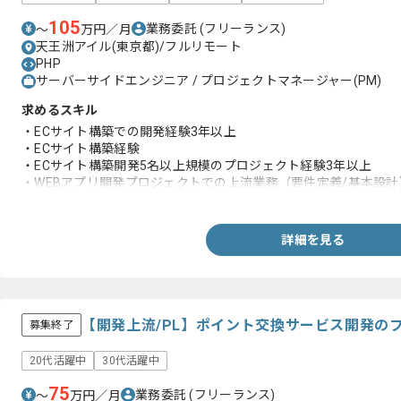
105
業務委託
(フリーランス)
〜
万円／月
天王洲アイル(東京都)/フルリモート
PHP
サーバーサイドエンジニア / プロジェクトマネージャー(PM)
求めるスキル
・ECサイト構築での開発経験3年以上
・ECサイト構築経験
・ECサイト構築開発5名以上規模のプロジェクト経験3年以上
・WEBアプリ開発プロジェクトでの上流業務（要件定義/基本設計
・WEBアプリ開発プロジェクトでの開発業務（詳細設計/実装/各
詳細を見る
【開発上流/PL】ポイント交換サービス開発の
募集終了
20代活躍中
30代活躍中
75
業務委託
(フリーランス)
〜
万円／月