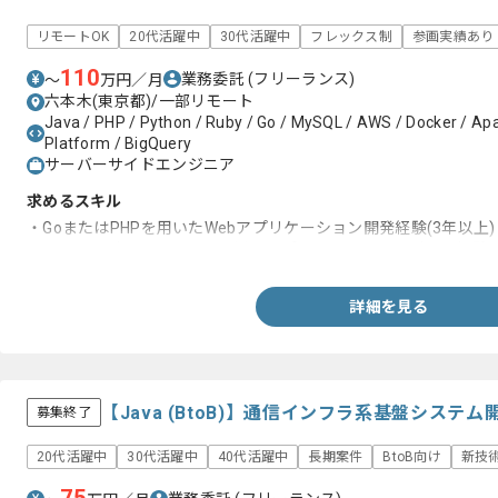
リモートOK
20代活躍中
30代活躍中
フレックス制
参画実績あり
110
業務委託
(フリーランス)
〜
万円／月
六本木(東京都)/一部リモート
Java / PHP / Python / Ruby / Go / MySQL / AWS / Docker / Apa
Platform / BigQuery
サーバーサイドエンジニア
求めるスキル
・GoまたはPHPを用いたWebアプリケーション開発経験(3年以上)
・コードレビューやGitHubを用いたプルリクエストレビュー経験
詳細を見る
【Java (BtoB)】通信インフラ系基盤シス
募集終了
20代活躍中
30代活躍中
40代活躍中
長期案件
BtoB向け
新技