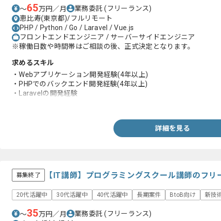
65
業務委託
(フリーランス)
〜
万円／月
恵比寿(東京都)/フルリモート
PHP / Python / Go / Laravel / Vue.js
フロントエンドエンジニア / サーバーサイドエンジニア
※稼働日数や時間帯はご相談の後、正式決定となります。
求めるスキル
・Webアプリケーション開発経験(4年以上)
・PHPでのバックエンド開発経験(4年以上)
・Laravelの開発経験
・データ領域への興味関心
詳細を見る
【IT講師】プログラミングスクール講師のフリ
募集終了
20代活躍中
30代活躍中
40代活躍中
長期案件
BtoB向け
新技
35
業務委託
(フリーランス)
〜
万円／月