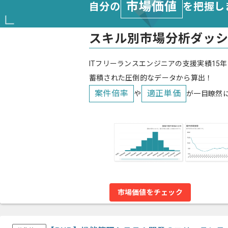
市場価値
自分の
を把握し
スキル別市場分析ダッ
ITフリーランスエンジニアの支援実績15年
蓄積された圧倒的なデータから算出！
案件倍率
適正単価
や
が一目瞭然
市場価値をチェック