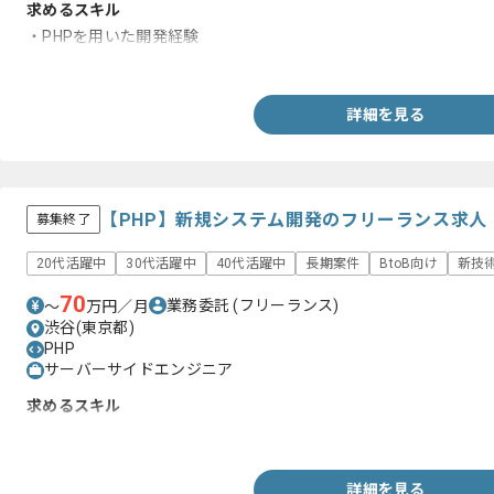
求めるスキル
・PHPを用いた開発経験
・MySQLを用いた開発経験
詳細を見る
【PHP】新規システム開発のフリーランス求人
募集終了
20代活躍中
30代活躍中
40代活躍中
長期案件
BtoB向け
新技
70
業務委託
(フリーランス)
〜
万円／月
渋谷(東京都)
PHP
サーバーサイドエンジニア
求めるスキル
・PHPを用いた開発経験(3年以上)
詳細を見る