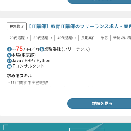
【IT講師】教育IT講師のフリーランス求人・案
募集終了
20代活躍中
30代活躍中
40代活躍中
長期案件
急募
新技術に
75
業務委託
(フリーランス)
〜
万円／月
木場(東京都)
Java / PHP / Python
ITコンサルタント
求めるスキル
・ITに関する実務経験
・責任感を持って対象者のサポートを行う能力
詳細を見る