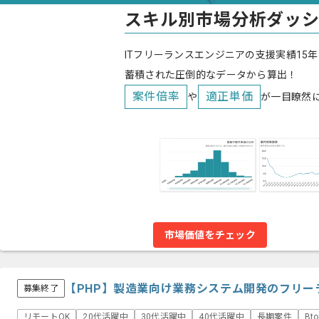
スキル別市場分析ダッ
ITフリーランスエンジニアの支援実績15年
蓄積された圧倒的なデータから算出！
案件倍率
適正単価
や
が一目瞭然
市場価値をチェック
【PHP】製造業向け業務システム開発のフリー
募集終了
リモートOK
20代活躍中
30代活躍中
40代活躍中
長期案件
Bt