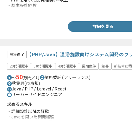
・PHPを用いた開発経験3年以上
・基本設計経験
・バージョンアップ対応経験
詳細を見る
【PHP/Java】温浴施設向けシステム開発の
募集終了
20代活躍中
30代活躍中
40代活躍中
長期案件
急募
新技術に
50
業務委託
(フリーランス)
〜
万円／月
秋葉原(東京都)
Java / PHP / Laravel / React
サーバーサイドエンジニア
求めるスキル
・詳細設計以降の経験
・Javaを用いた開発経験
・PHPを用いた開発経験