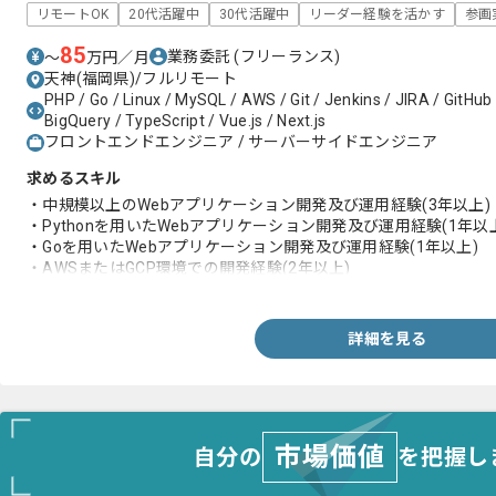
リモートOK
20代活躍中
30代活躍中
リーダー経験を活かす
参画
85
業務委託
(フリーランス)
〜
万円／月
天神(福岡県)/フルリモート
PHP / Go / Linux / MySQL / AWS / Git / Jenkins / JIRA / GitHub
BigQuery / TypeScript / Vue.js / Next.js
フロントエンドエンジニア / サーバーサイドエンジニア
求めるスキル
・中規模以上のWebアプリケーション開発及び運用経験(3年以上)
・Pythonを用いたWebアプリケーション開発及び運用経験(1年以
・Goを用いたWebアプリケーション開発及び運用経験(1年以上)
・AWSまたはGCP環境での開発経験(2年以上)
・中規模以上のWebアプリケーションにおける障害調査経験
詳細を見る
市場価値
自分の
を把握し