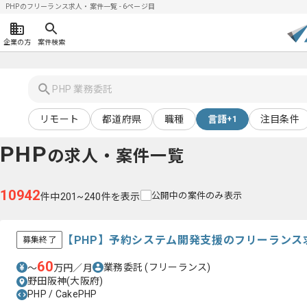
PHPのフリーランス求人・案件一覧 - 6ページ目
企業の方
案件検索
リモート
都道府県
職種
言語
注目条件
+1
PHP
の求人・案件一覧
10942
公開中の案件のみ表示
件中201~240件を表示
【PHP】予約システム開発支援のフリーランス
募集終了
60
業務委託
(フリーランス)
〜
万円／月
野田阪神(大阪府)
PHP / CakePHP