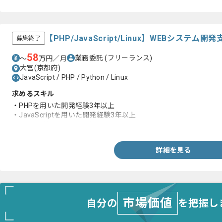
【PHP/JavaScript/Linux】WEBシス
募集終了
58
業務委託
(フリーランス)
〜
万円／月
大宮(京都府)
JavaScript / PHP / Python / Linux
求めるスキル
・PHPを用いた開発経験3年以上
・JavaScriptを用いた開発経験3年以上
・Linux環境での開発経験
詳細を見る
市場価値
自分の
を把握し