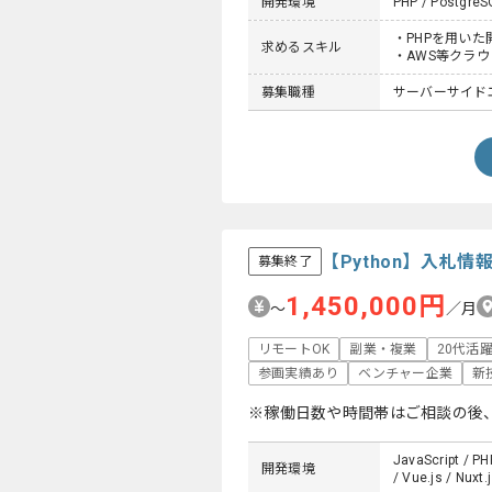
開発環境
PHP / PostgreSQ
・PHPを用いた
求めるスキル
・AWS等クラ
募集職種
サーバーサイドエ
【Python】入札
募集終了
1,450,000円
〜
／月
リモートOK
副業・複業
20代活
参画実績あり
ベンチャー企業
新
※稼働日数や時間帯はご相談の後
JavaScript / PH
開発環境
/ Vue.js / Nuxt.