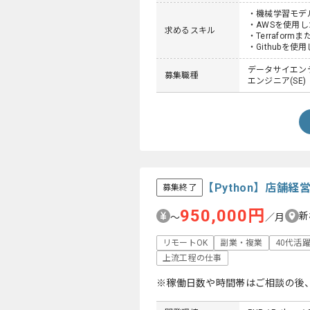
・機械学習モデ
・AWSを使用
求めるスキル
・Terrafor
・Githubを使
データサイエンテ
募集職種
エンジニア(SE)
【Python】店舗
募集終了
950,000円
新
〜
／月
リモートOK
副業・複業
40代活
上流工程の仕事
※稼働日数や時間帯はご相談の後