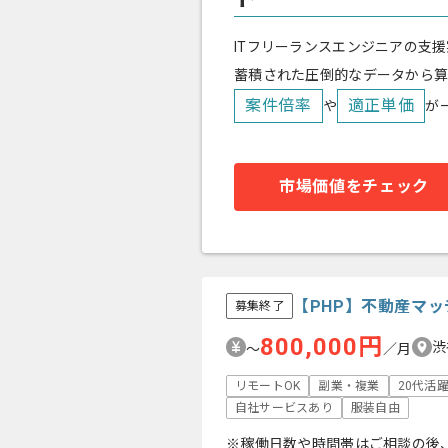
ITフリーランスエンジニアの支援
蓄積された圧倒的なデータから
案件倍率
適正単価
や
が
市場価値をチェック
【PHP】不動産マ
募集終了
800,000円
渋
〜
／月
リモートOK
副業・複業
20代活
自社サービスあり
服装自由
※稼働日数や時間帯はご相談の後