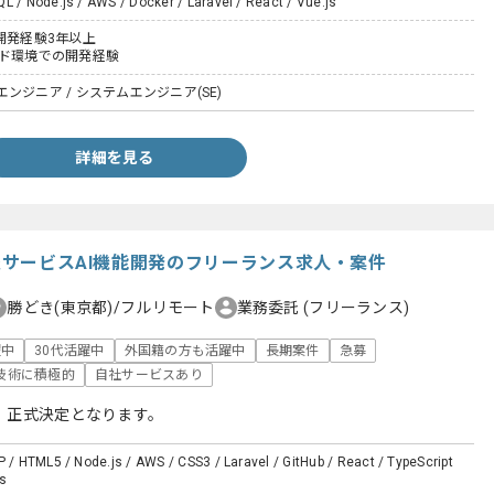
L / Node.js / AWS / Docker / Laravel / React / Vue.js
開発経験3年以上
ウド環境での開発経験
ンジニア / システムエンジニア(SE)
詳細を見る
情報サービスAI機能開発のフリーランス求人・案件
勝どき(東京都)/フルリモート
業務委託
(フリーランス)
躍中
30代活躍中
外国籍の方も活躍中
長期案件
急募
技術に積極的
自社サービスあり
、正式決定となります。
P / HTML5 / Node.js / AWS / CSS3 / Laravel / GitHub / React / TypeScript
js