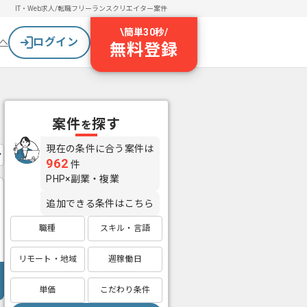
IT・Web求人/転職
フリーランスクリエイター案件
\
簡単30秒
/
ログイン
へ
無料登録
案件
探す
を
現在の条件に合う案件は
962
件
PHP×副業・複業
追加できる条件はこちら
職種
スキル・言語
リモート・地域
週稼働日
単価
こだわり条件