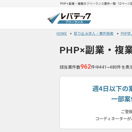
PHP × 副業・複業のフリーランス案件一覧 - 12ページ
HOME
絞り込み求人・案件検索
PHP
PHP×副業・複
962
該当案件数
件中441~480件を表