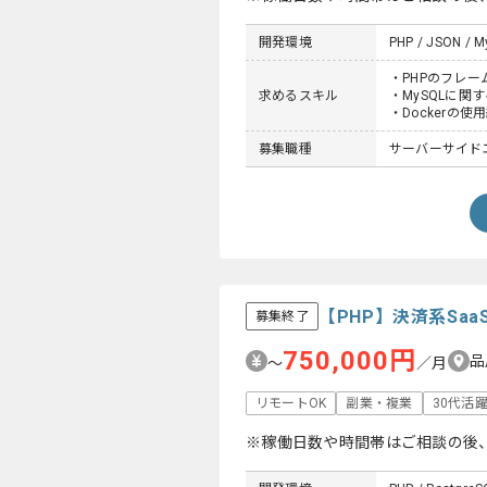
開発環境
PHP / JSON / My
・PHPのフレ
求めるスキル
・MySQLに関
・Dockerの使
募集職種
サーバーサイド
【PHP】決済系Sa
募集終了
750,000円
品
〜
／月
リモートOK
副業・複業
30代活
※稼働日数や時間帯はご相談の後