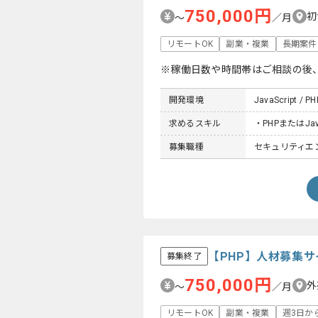
750,000円
初
〜
／月
リモートOK
副業・複業
長期案件
※稼働日数や時間帯はご相談の後
開発環境
JavaScript / PH
求めるスキル
・PHPまたはJa
募集職種
セキュリティエン
【PHP】人材募集
募集終了
750,000円
外
〜
／月
リモートOK
副業・複業
週3日か