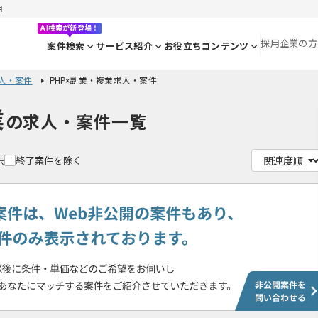
目
AI検索が新登場！
採用企業の方
案件検索
サービス紹介
お役立ちコンテンツ
求人・案件
PHP×副業・複業求人・案件
業
の求人・案件一覧
終了案件を除く
示