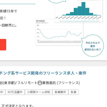
実績15年で
算出！
一目瞭然に。
ッチング系サービス開発のフリーランス求人・案件
谷(東京都)/フルリモート
業務委託
(フリーランス)
躍中
30代活躍中
小規模チーム体制
長期案件
急募
、正式決定となります。