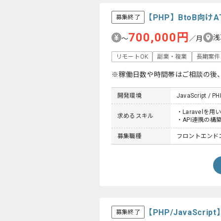
【PHP】BtoB向
募集終了
700,000円
浅
〜
／月
リモートOK
副業・複業
長期案件
※稼働日数や時間帯はご相談の後
開発環境
JavaScript / PH
・Laravelを
求めるスキル
・API連携の構
募集職種
フロントエンドエ
【PHP/JavaSc
募集終了