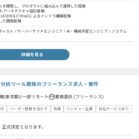
ルを開発し、プロダクトに組み込んで運用した経験
したアーキテクチャ設計経験
mまたはCDKなどのIaCによるインフラ構築経験
用した開発経験
ィスト / サーバーサイドエンジニア / AI・機械学習エンジニア / システム
詳細を見る
経営分析ツール開発のフリーランス求人・案件
橋(東京都)/一部リモート
業務委託
(フリーランス)
躍中
リーダー経験を活かす
急募
ベンチャー企業
自社サービスあり
、正式決定となります。