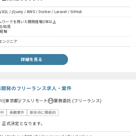
SQL / jQuery / AWS / Docker / Laravel / GitHub
ームワークを用いた開発経験2年以上
する知見
用経験
エンジニア
詳細を見る
aS開発のフリーランス求人・案件
川(東京都)/フルリモート
業務委託
(フリーランス)
躍中
長期案件
新技術に積極的
、正式決定となります。