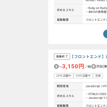
GitHub / React 
・Ruby on R
求めるスキル
・AWSの使用経
募集職種
フロントエンドエ
【フロントエンド】
募集終了
3,150円
渋谷(
〜
／時
20代活躍中
30代活躍中
急募
開発環境
JavaScript / H
・HTML5/C
求めるスキル
・Javascr
募集職種
フロントエンド