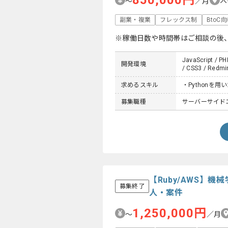
850,000円
〜
／月
副業・複業
フレックス制
BtoC
※稼働日数や時間帯はご相談の後
JavaScript / PH
開発環境
/ CSS3 / Redmi
求めるスキル
・Pythonを
募集職種
サーバーサイドエン
【Ruby/AWS】
募集終了
人・案件
1,250,000円
〜
／月