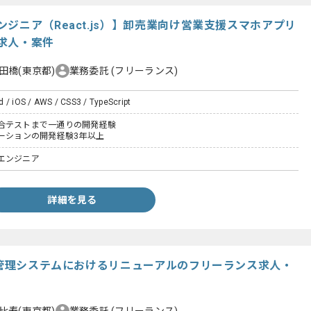
ジニア（React.js）】卸売業向け営業支援スマホアプリ
求人・案件
田橋(東京都)
業務委託
(フリーランス)
 / iOS / AWS / CSS3 / TypeScript
合テストまで一通りの開発経験
ケーションの開発経験3年以上
エンジニア
詳細を見る
売上管理システムにおけるリニューアルのフリーランス求人・
比寿(東京都)
業務委託
(フリーランス)