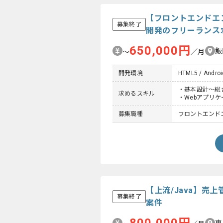
【フロントエンドエン
募集終了
開発のフリーランス
650,000円
飯
〜
／月
開発環境
HTML5 / Android
・基本設計～総
求めるスキル
・Webアプリ
募集職種
フロントエンド
【上流/Java】
募集終了
案件
恵