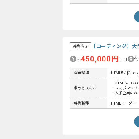
【コーディング】大
募集終了
450,000円
代
〜
／月
開発環境
HTML5 / jQuery 
・HTML5、C
求めるスキル
・レスポンシブ
・大手企業のW
募集職種
HTMLコーダー