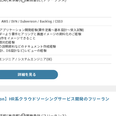
 AWS / SVN / Subversion / Backlog / CSS3
Bアプリケーション開発経験(要件定義～基本設計～受入試験)
ダーより要件ヒアリングと画面イメージの資料化のご経験
動作をイメージできること
題対応経験
う説明資料などのドキュメント作成経験
計、DB設計など)レビューの経験
ンジニア / システムエンジニア(SE)
詳細を見る
thon】HR系クラウドソーシングサービス開発のフリーラン
手町(東京都)
業務委託
(フリーランス)