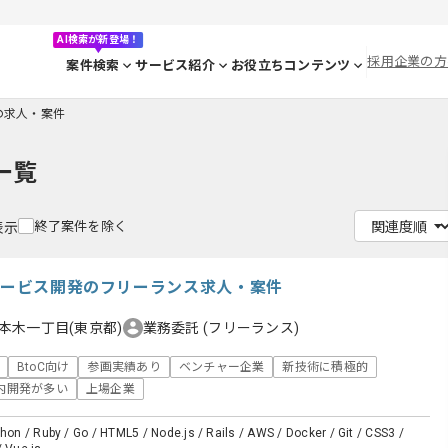
AI検索が新登場！
採用企業の方
案件検索
サービス紹介
お役立ちコンテンツ
3の求人・案件
一覧
終了案件を除く
表示
引サービス開発のフリーランス求人・案件
本木一丁目(東京都)
業務委託
(フリーランス)
BtoC向け
参画実績あり
ベンチャー企業
新技術に積極的
内開発が多い
上場企業
thon / Ruby / Go / HTML5 / Node.js / Rails / AWS / Docker / Git / CSS3 /