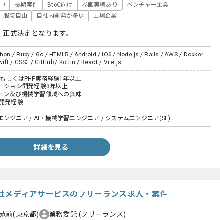
躍中
長期案件
BtoC向け
参画実績あり
ベンチャー企業
服装自由
自社内開発が多い
上場企業
、正式決定となります。
thon / Ruby / Go / HTML5 / Android / iOS / Node.js / Rails / AWS / Docker
Swift / CSS3 / GitHub / Kotlin / React / Vue.js
ailsもしくはPHP実務経験1年以上
ケーション開発経験3年以上
ーン及び機械学習領域への興味
の開発経験
ンジニア / AI・機械学習エンジニア / システムエンジニア(SE)
詳細を見る
社メディアサービスのフリーランス求人・案件
苑前(東京都)
業務委託
(フリーランス)