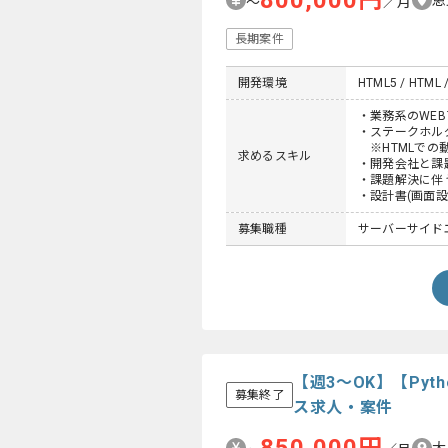
800,000円
〜
／月
長期案件
開発環境
HTML5 / HTML /
・業務系のWE
・ステークホル
※HTMLでの
求めるスキル
・開発会社と課
・課題解決に伴
・設計書(画面設
募集職種
サーバーサイドエ
【週3～OK】【Py
募集終了
ス求人・案件
大