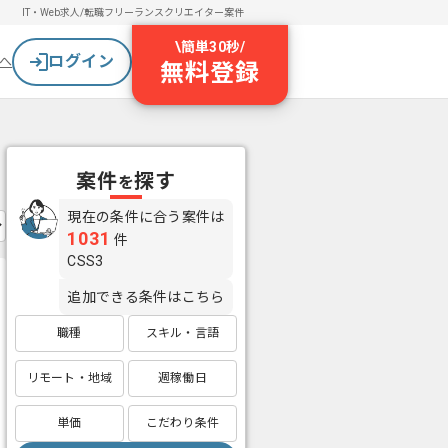
IT・Web求人/転職
フリーランスクリエイター案件
\
簡単30秒
/
ログイン
へ
無料登録
案件
探す
を
現在の条件に合う案件は
1031
件
CSS3
追加できる条件はこちら
職種
スキル・言語
リモート・地域
週稼働日
単価
こだわり条件