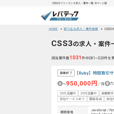
CSS3のフリーランス求人・案件一覧 - 8ページ目
HOME
絞り込み求人・案件検索
CSS
CSS3
の求人・案件
1031
該当案件数
件中281~320件を
【Ruby】時間取
募集終了
950,000円
六
〜
／月
20代活躍中
30代活躍中
長期案件
自社サービスあり
服装自由
自社
JavaScript / Py
開発環境