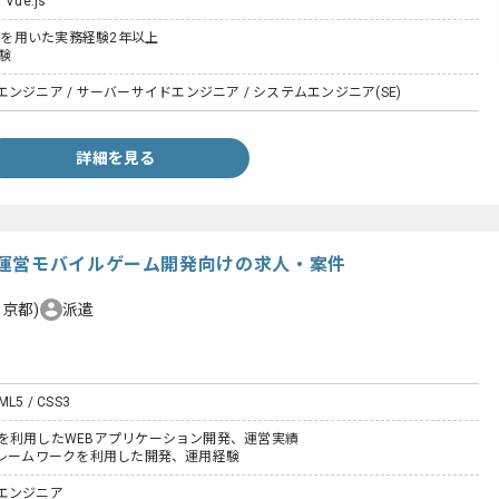
/ Vue.js
ailsを用いた実務経験2年以上
験
ンジニア / サーバーサイドエンジニア / システムエンジニア(SE)
詳細を見る
運営モバイルゲーム開発向けの求人・案件
東京都)
派遣
TML5 / CSS3
SS3を利用したWEBアプリケーション開発、運営実績
iptフレームワークを利用した開発、運用経験
エンジニア