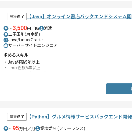
・CircleCIの実務経験
・クリーンアーキテクチャの実務経験
・サーバレスの実務経験
【Java】オンライン書店バックエンドシステム
募集終了
3,500
派遣
〜
円／時
二子玉川(東京都)
Java/Linux/Oracle
サーバーサイドエンジニア
求めるスキル
・Java経験5年以上
・Linux経験5年以上
・Oracleその他RDB経験5年以上
【Python】グルメ情報サービスバックエンド開
募集終了
95
業務委託
(フリーランス)
〜
万円／月