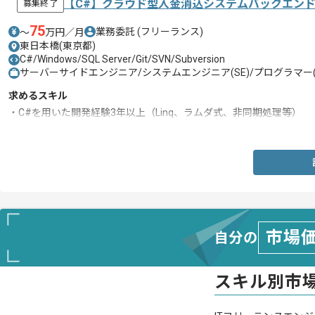
【C#】クラウド型入金消込システムバックエン
募集終了
75
業務委託
(フリーランス)
〜
万円／月
東日本橋(東京都)
C#/Windows/SQL Server/Git/SVN/Subversion
サーバーサイドエンジニア/システムエンジニア(SE)/プログラマー(
求めるスキル
・C#を用いた開発経験3年以上（Linq、ラムダ式、非同期処理等）
・SQLServerなどのDBの利用経験
市場
自分の
スキル別市