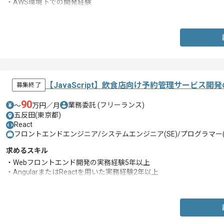
・AWS環境下での開発経験
・Gitの使用経験
【JavaScript】飲食店向け予約管理サービス
募集終了
90
業務委託
(フリーランス)
〜
万円／月
五反田(東京都)
React
フロントエンドエンジニア/システムエンジニア(SE)/プログラマー(
求めるスキル
・Webフロントエンド開発の実務経験5年以上
・AngularまたはReactを用いた実務経験2年以上
・モダンな開発環境でのフロントエンド開発経験