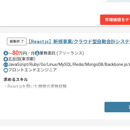
市場価値をチ
【React.js】新規事業/クラウド型自動会計シ
募集終了
80
業務委託
(フリーランス)
〜
万円／月
五反田(東京都)
JavaScript/Ruby/Go/Linux/MySQL/Redis/MongoDB/Backbone.js
フロントエンドエンジニア
求めるスキル
・React.jsを用いた開発の実務経験
・HTML5やCSS3ならびにJavaScriptを用いた開発の実務経験