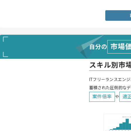
・背景イラスト制作の実務経験
市場
自分の
スキル別市
ITフリーランスエンジ
蓄積された圧倒的なデ
案件倍率
適
や