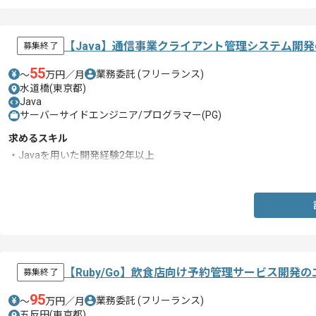
【Java】通信事業クライアント管理システム開
募集終了
55
業務委託
(フリーランス)
〜
万円／月
水道橋(東京都)
Java
サーバーサイドエンジニア/プログラマー(PG)
求めるスキル
・Javaを用いた開発経験2年以上
・詳細設計以降の経験
【Ruby/Go】飲食店向け予約管理サービス開発
募集終了
95
業務委託
(フリーランス)
〜
万円／月
五反田(東京都)