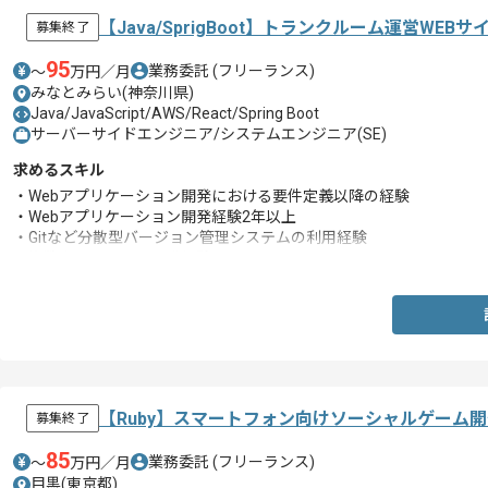
【Java/SprigBoot】トランクルーム運営W
募集終了
95
業務委託
(フリーランス)
〜
万円／月
みなとみらい(神奈川県)
Java/JavaScript/AWS/React/Spring Boot
サーバーサイドエンジニア/システムエンジニア(SE)
求めるスキル
・Webアプリケーション開発における要件定義以降の経験
・Webアプリケーション開発経験2年以上
・Gitなど分散型バージョン管理システムの利用経験
・複数人チームでの開発経験
【Ruby】スマートフォン向けソーシャルゲーム
募集終了
85
業務委託
(フリーランス)
〜
万円／月
目黒(東京都)