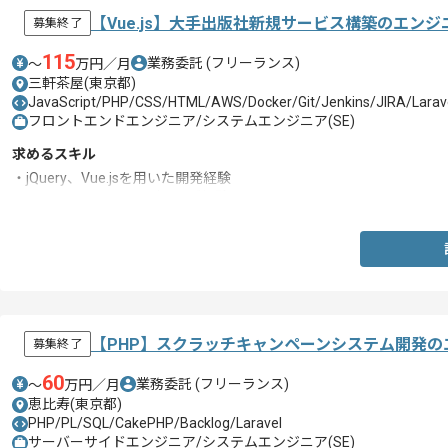
【Vue.js】大手出版社新規サービス構築のエン
募集終了
115
業務委託
(フリーランス)
〜
万円／月
三軒茶屋(東京都)
JavaScript/PHP/CSS/HTML/AWS/Docker/Git/Jenkins/JIRA/Larave
フロントエンドエンジニア/システムエンジニア(SE)
求めるスキル
・jQuery、Vue.jsを用いた開発経験
・HTML、CSSのコーディング経験
【PHP】スクラッチキャンペーンシステム開発の
募集終了
60
業務委託
(フリーランス)
〜
万円／月
恵比寿(東京都)
PHP/PL/SQL/CakePHP/Backlog/Laravel
サーバーサイドエンジニア/システムエンジニア(SE)