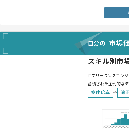
市場
自分の
スキル別市
ITフリーランスエンジ
蓄積された圧倒的なデ
案件倍率
適
や