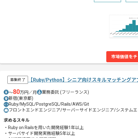
市場価値をチ
【Ruby/Python】シニア向けスキルマッチン
募集終了
80
業務委託
(フリーランス)
〜
万円／月
新宿(東京都)
Ruby/MySQL/PostgreSQL/Rails/AWS/Git
フロントエンドエンジニア/サーバーサイドエンジニア/システムエン
求めるスキル
・Ruby on Railsを用いた開発経験1年以上
・サーバサイド開発実務経験5年以上