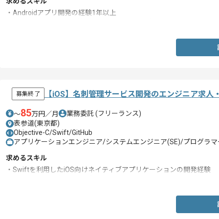
求めるスキル
・Androidアプリ開発の経験1年以上
・Git などのバージョン管理システムの利用経験
【iOS】名刺管理サービス開発のエンジニア求人
募集終了
85
業務委託
(フリーランス)
〜
万円／月
表参道(東京都)
Objective-C/Swift/GitHub
アプリケーションエンジニア/システムエンジニア(SE)/プログラマー
求めるスキル
・Swiftを利用したiOS向けネイティブアプリケーションの開発経験
・UIKitなどのiOS標準ライブラリ、フレームワークいずれかの使用経