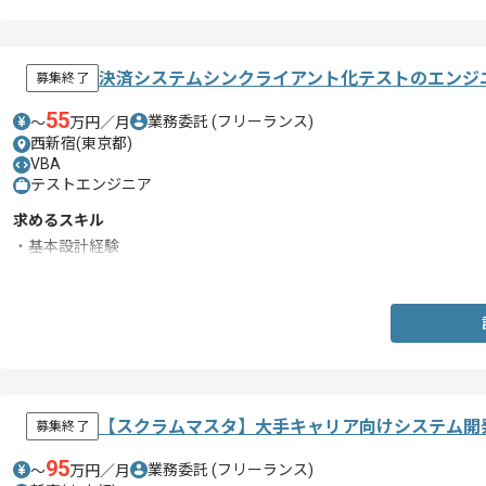
決済システムシンクライアント化テストのエンジ
募集終了
55
業務委託
(フリーランス)
〜
万円／月
西新宿(東京都)
VBA
テストエンジニア
求めるスキル
・基本設計経験
・結合テストのテストケース、テストデータ作成経験
【スクラムマスタ】大手キャリア向けシステム開
募集終了
95
業務委託
(フリーランス)
〜
万円／月