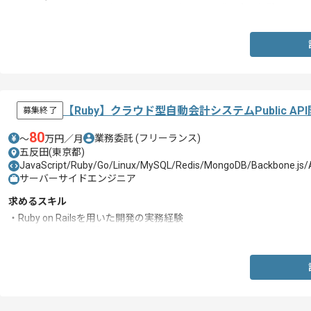
・HTML5やCSS3ならびにJavaScriptを用いた開発の実務経験
【Ruby】クラウド型自動会計システムPublic 
募集終了
80
業務委託
(フリーランス)
〜
万円／月
五反田(東京都)
JavaScript/Ruby/Go/Linux/MySQL/Redis/MongoDB/Backbone.js
サーバーサイドエンジニア
求めるスキル
・Ruby on Railsを用いた開発の実務経験
・API開発の実務経験