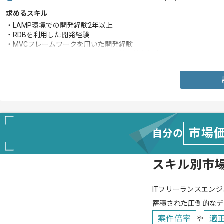
求めるスキル
・LAMP環境での開発経験2年以上
・RDBを利用した開発経験
・MVCフレームワークを用いた開発経験
・HTML / CSS / JavaScriptに関する基本的な知識
市場
自分の
スキル別市
ITフリーランスエンジ
蓄積された圧倒的なデ
案件倍率
適
や