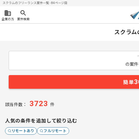
スクラムのフリーランス案件一覧 - 84ページ目
企業の方
案件検索
スクラム
の案件
3
簡単
3723
該当件数：
件
人気の条件を追加して絞り込む
リモートあり
フルリモート