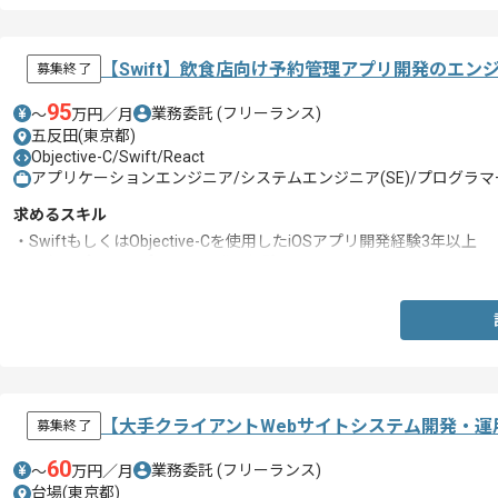
【Swift】飲食店向け予約管理アプリ開発のエン
募集終了
95
業務委託
(フリーランス)
〜
万円／月
五反田(東京都)
Objective-C/Swift/React
アプリケーションエンジニア/システムエンジニア(SE)/プログラマー
求めるスキル
・SwiftもしくはObjective-Cを使用したiOSアプリ開発経験3年以上
・既存アプリのリプレイス開発の経験
【大手クライアントWebサイトシステム開発・
募集終了
60
業務委託
(フリーランス)
〜
万円／月
台場(東京都)