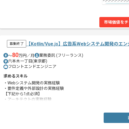
市場価値をチ
【Kotlin/Vue.js】広告系Webシステム開発の
募集終了
80
業務委託
(フリーランス)
〜
万円／月
六本木一丁目(東京都)
フロントエンドエンジニア
求めるスキル
・Webシステム開発の実務経験
・要件定義や外部設計の実務経験
【下記から1点必須】
・アーキテクトの実務経験
・Kotlinの実務経験
・TypeScriptの実務経験
・GraphQLの実務経験
・AWSの実務経験
・自動化の実務経験