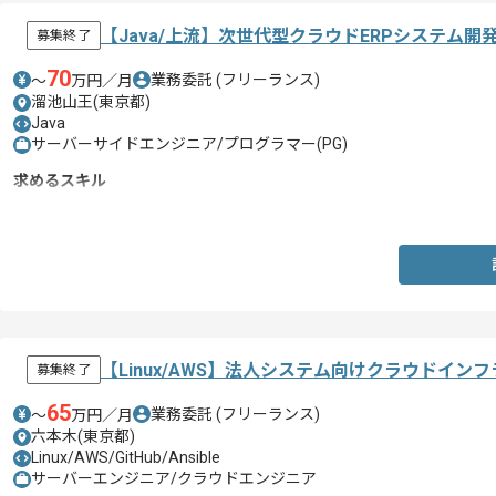
【Java/上流】次世代型クラウドERPシステム
募集終了
70
業務委託
(フリーランス)
〜
万円／月
溜池山王(東京都)
Java
サーバーサイドエンジニア/プログラマー(PG)
求めるスキル
・Javaでの基本設計から実装まで一貫しての開発経験3年以上
【Linux/AWS】法人システム向けクラウドイ
募集終了
65
業務委託
(フリーランス)
〜
万円／月
六本木(東京都)
Linux/AWS/GitHub/Ansible
サーバーエンジニア/クラウドエンジニア