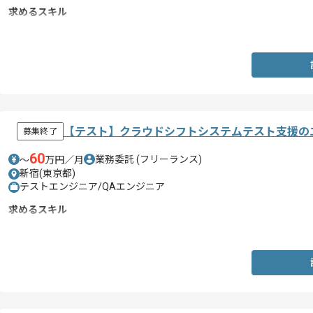
求めるスキル
・AWSでのLinuxサーバ構築経験
【テスト】クラウドシフトシステムテスト支援の
募集終了
60
業務委託
(フリーランス)
〜
万円／月
新宿(東京都)
テストエンジニア/QAエンジニア
求めるスキル
・サービス・アプリケーションのテスト計画、実装、実施、分析の経