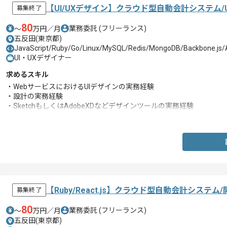
【UI/UXデザイン】クラウド型自動会計システム
募集終了
80
業務委託
(フリーランス)
〜
万円／月
五反田(東京都)
JavaScript/Ruby/Go/Linux/MySQL/Redis/MongoDB/Backbone.js
UI・UXデザイナー
求めるスキル
・WebサービスにおけるUIデザインの実務経験
・設計の実務経験
・SketchもしくはAdobeXDなどデザインツールの実務経験
・PhotoshopやIllustratorの実務経験
【Ruby/React.js】クラウド型自動会計シ
募集終了
80
業務委託
(フリーランス)
〜
万円／月
五反田(東京都)