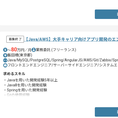
・再利用性、保守性を考慮した CSS および HTML の設計スキル
【Java/AWS】大手キャリア向けアプリ開発の
募集終了
80
業務委託
(フリーランス)
〜
万円／月
飯田橋(東京都)
Java/MySQL/PostgreSQL/Spring/AngularJS/AWS/Git/Zabbix/Spr
フロントエンドエンジニア/サーバーサイドエンジニア/システムエン
求めるスキル
・Javaを用いた開発経験5年以上
・Java8を用いた開発経験
・Springを用いた開発経験
・Gitの使用経験
・アジャイル開発経験
・下記いずれかの経験
-AWS構築経験
-AWS環境下での開発経験