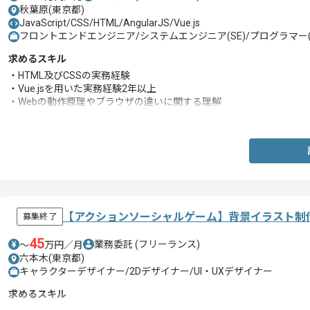
秋葉原(東京都)
JavaScript/CSS/HTML/AngularJS/Vue.js
フロントエンドエンジニア/システムエンジニア(SE)/プログラマー(
求めるスキル
・HTML及びCSSの実務経験
・Vue.jsを用いた実務経験2年以上
・Webの動作原理やブラウザの違いに関する理解
・Webアプリケーションにおけるセキュリティの知見
【アクションソーシャルゲーム】背景イラスト制
募集終了
45
業務委託
(フリーランス)
〜
万円／月
六本木(東京都)
キャラクターデザイナー/2Dデザイナー/UI・UXデザイナー
求めるスキル