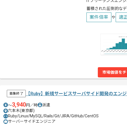
ITフリーランスエンジ
蓄積された圧倒的なデ
案件倍率
適
や
市場価値をチ
【Ruby】新規サービスサーバサイド開発のエン
募集終了
3,940
派遣
〜
円／時
六本木(東京都)
Ruby/Linux/MySQL/Rails/Git/JIRA/GitHub/CentOS
サーバーサイドエンジニア