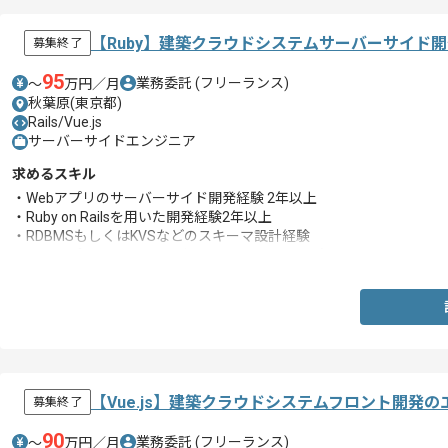
【Ruby】建築クラウドシステムサーバーサイド
募集終了
95
業務委託
(フリーランス)
〜
万円／月
秋葉原(東京都)
Rails/Vue.js
サーバーサイドエンジニア
求めるスキル
・Webアプリのサーバーサイド開発経験 2年以上
・Ruby on Railsを用いた開発経験2年以上
・RDBMSもしくはKVSなどのスキーマ設計経験
・Webアプリケーションにおけるセキュリティの知見
【Vue.js】建築クラウドシステムフロント開発
募集終了
90
業務委託
(フリーランス)
〜
万円／月