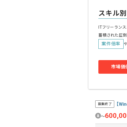
スキル別
ITフリーラン
蓄積された圧倒
案件倍率
市場価
【Wi
募集終了
600,0
〜