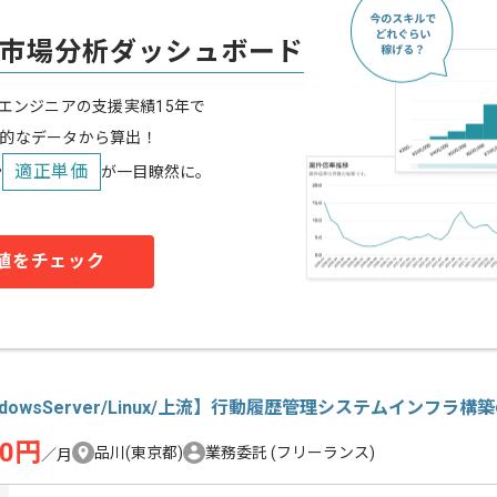
市場分析ダッシュボード
スエンジニアの支援実績15年で
的なデータから算出！
適正単価
や
が一目瞭然に。
値をチェック
ndowsServer/Linux/上流】行動履歴管理システムインフラ
00円
品川(東京都)
業務委託
(フリーランス)
／月