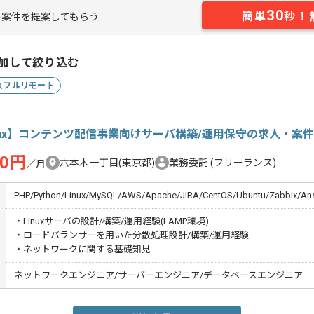
30
簡単
秒！
案件を提案してもらう
加して絞り込む
フルリモート
nux】コンテンツ配信事業向けサーバ構築/運用保守の求人・案件
00円
六本木一丁目(東京都)
業務委託
(フリーランス)
／月
PHP/Python/Linux/MySQL/AWS/Apache/JIRA/CentOS/Ubuntu/Zabbix/Ans
・Linuxサーバの設計/構築/運用経験(LAMP環境)
・ロードバランサーを用いた分散処理設計/構築/運用経験
・ネットワークに関する基礎知見
ネットワークエンジニア/サーバーエンジニア/データベースエンジニア