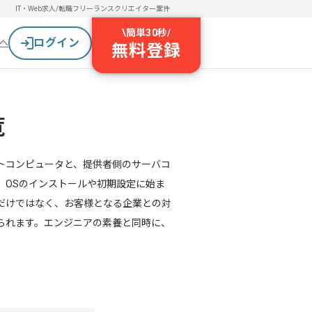
IT・Web求人/転職
フリーランスクリエイター案件
\
簡単30秒
/
ログイン
へ
無料登録
覧
トコンピュータと、提供者側のサーバコ
。OSのインストールや初期設定に始ま
だけではなく、お客様となる企業との対
られます。エンジニアの素養と同時に、