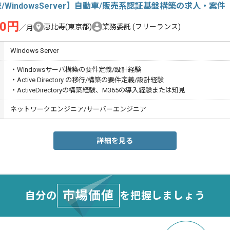
/WindowsServer】自動車/販売系認証基盤構築の求人・案件
00円
恵比寿(東京都)
業務委託
(フリーランス)
／月
Windows Server
・Windowsサーバ構築の要件定義/設計経験
・Active Directory の移行/構築の要件定義/設計経験
・ActiveDirectoryの構築経験、M365の導入経験または知見
ネットワークエンジニア/サーバーエンジニア
詳細を見る
市場価値
自分の
を把握しましょう