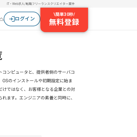
IT・Web求人/転職
フリーランスクリエイター案件
\
簡単30秒
/
ログイン
へ
無料登録
覧
トコンピュータと、提供者側のサーバコ
。OSのインストールや初期設定に始ま
だけではなく、お客様となる企業との対
られます。エンジニアの素養と同時に、