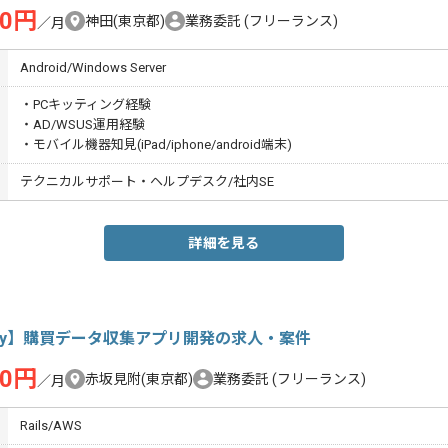
00円
神田(東京都)
業務委託
(フリーランス)
／月
Android/Windows Server
・PCキッティング経験
・AD/WSUS運用経験
・モバイル機器知見(iPad/iphone/android端末)
テクニカルサポート・ヘルプデスク/社内SE
詳細を見る
by】購買データ収集アプリ開発の求人・案件
00円
赤坂見附(東京都)
業務委託
(フリーランス)
／月
Rails/AWS