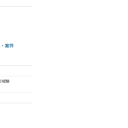
人・案件
行経験