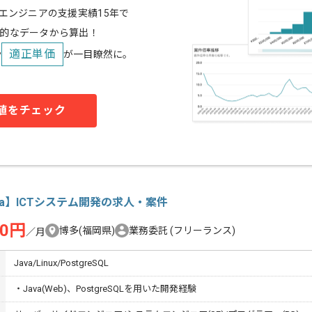
スエンジニアの支援実績15年で
的なデータから算出！
適正単価
や
が一目瞭然に。
値をチェック
va】ICTシステム開発の求人・案件
00円
博多(福岡県)
業務委託
(フリーランス)
／月
Java/Linux/PostgreSQL
・Java(Web)、PostgreSQLを用いた開発経験