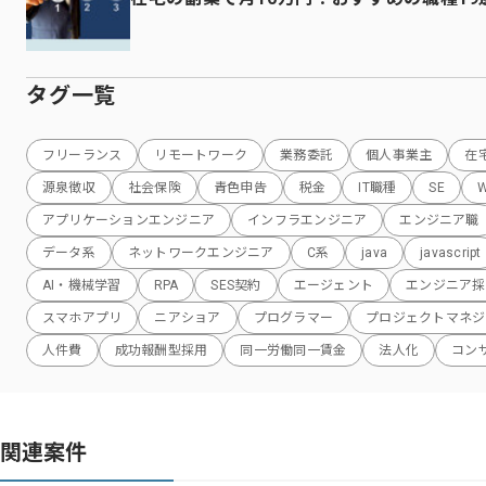
タグ一覧
フリーランス
リモートワーク
業務委託
個人事業主
在
源泉徴収
社会保険
青色申告
税金
IT職種
SE
アプリケーションエンジニア
インフラエンジニア
エンジニア職
データ系
ネットワークエンジニア
C系
java
javascript
AI・機械学習
RPA
SES契約
エージェント
エンジニア採
スマホアプリ
ニアショア
プログラマー
プロジェクトマネジ
人件費
成功報酬型採用
同一労働同一賃金
法人化
コン
関連案件