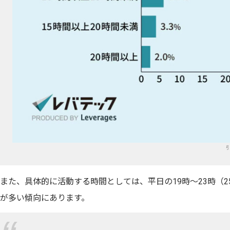
引
また、具体的に活動する時間としては、平日の19時～23時（25.
が多い傾向にあります。