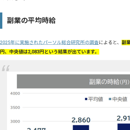
副業の平均時給
2025年に実施されたパーソル総合研究所の調査
によると、
副業
円、中央値は2,083円という結果が出ています。