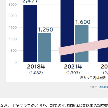
引用元：
第四回
なお、上記グラフのとおり、副業の平均時給は2018年の調査開