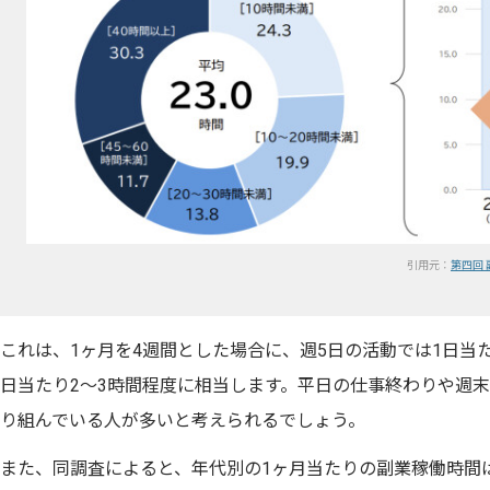
引用元：
第四回
これは、1ヶ月を4週間とした場合に、週5日の活動では1日当た
日当たり2～3時間程度に相当します。平日の仕事終わりや週
り組んでいる人が多いと考えられるでしょう。
また、同調査によると、年代別の1ヶ月当たりの副業稼働時間は、20