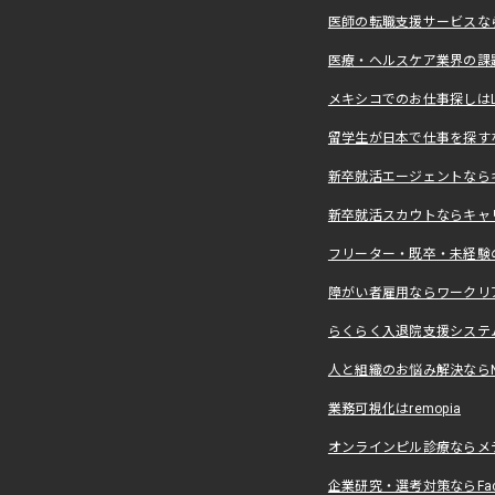
医師の転職支援サービスな
医療・ヘルスケア業界の課
メキシコでのお仕事探しはLevera
留学生が日本で仕事を探すな
新卒就活エージェントなら
新卒就活スカウトならキャ
フリーター・既卒・未経験
障がい者雇用ならワークリ
らくらく入退院支援システ
人と組織のお悩み解決ならNALY
業務可視化はremopia
オンラインピル診療ならメ
企業研究・選考対策ならFact