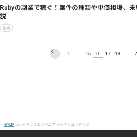
Rubyの副業で稼ぐ！案件の種類や単価相場、
説
副業
1
…
15
16
17
18
…
7
HOME
フリーランスエンジニアお役立ちコンテンツ