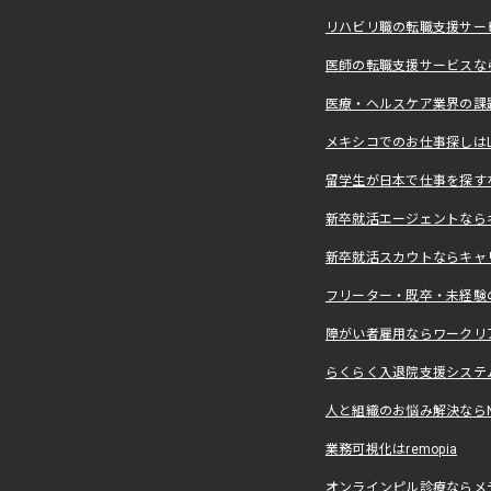
リハビリ職の転職支援サー
医師の転職支援サービスな
医療・ヘルスケア業界の課
メキシコでのお仕事探しはLevera
留学生が日本で仕事を探すな
新卒就活エージェントなら
新卒就活スカウトならキャ
フリーター・既卒・未経験
障がい者雇用ならワークリ
らくらく入退院支援システ
人と組織のお悩み解決ならNALY
業務可視化はremopia
オンラインピル診療ならメ