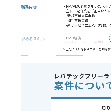
・PM/PMO経験を用いた大
職務内容
・主に下記作業をご担当いた
-新規事業立案業務
-開発支援業務
-新サービス立上PJ（複数）
・PMO経験
求めるスキル
・ビジネスレベルの英語力
※上記に似た経験やスキルをお持ち
業界
通信
この案件のポイント
業務内容
ベンダーコ
レバテックフリーラ
特徴
20代活躍中
工程の仕
案件につい
担当者より
知り
複数案件を保有している企業ですので、