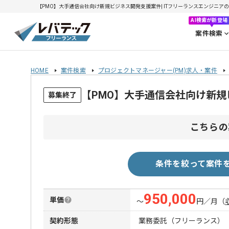
【PMO】大手通信会社向け新規ビジネス開発支援案件| ITフリーランスエンジニアの求人・
AI検索が新登場
案件検索
HOME
案件検索
プロジェクトマネージャー(PM)求人・案件
【PMO】大手通信会社向け新
募集終了
こちらの
条件を絞って案件
950,000
単価
〜
円／月
（
契約形態
業務委託（フリーランス）