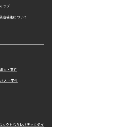
マップ
限定機能について
の求人・案件
tの求人・案件
職スカウトならレバテックダイ