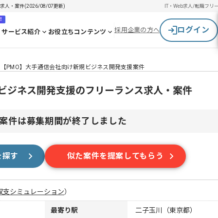
案件(2026/08/07更新)
IT・Web求人/転職
フリ
！
ログイン
採用企業の方へ
サービス紹介
お役立ちコンテンツ
【PMO】大手通信会社向け新規ビジネス開発支援案件
規ビジネス開発支援のフリーランス求人・案件
案件は募集期間が終了しました
を探す
似た案件を提案してもらう
収支シミュレーション
）
最寄り駅
二子玉川（東京都）