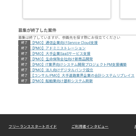
募集が終了した案件
募集は終了していますが、参画先を探す際にお役立てください
【PMO】通信企業向けService Cloud支援
終了
【PMO】アドミニストレーション
終了
【PMO】大手企業SaaSサービス支援
終了
【PMO】生命保険会社向け新商品開発
終了
【PMO】IT業界向けシステム開発プロジェクトPM支援構築
終了
【PMO】法人向けデジタルバンク設立
終了
【コンサル/PMO】大手道路業界企業の会計システムリプレイス
終了
【PMO】船舶業向け基幹システム刷新
終了
フリーランススタートガイド
ご利用者インタビュー