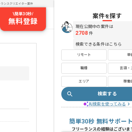
ーランスクリエイター案件
\
簡単30秒
/
案件
探す
を
無料登録
現在公開中の案件は
2708
件
検索できる条件はこちら
リモート
単
職種
言語・
エリア
稼働
検索する
AI検索を使ってみる
簡単30秒 無料サポー
フリーランスの経験はございま