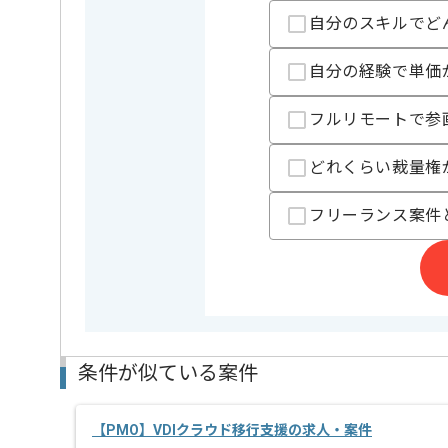
ご経験と実績に応じてスライド案件のご提案も差し上
自分のスキルでど
基本的には、常駐での作業を見込んでおります。
リモートも相談可能です。
自分の経験で単価
PMO経験を活かしたい方にはおすすめの案件になって
フルリモートで参
どれくらい裁量権
フリーランス案件
条件が似ている案件
【PMO】VDIクラウド移行支援の求人・案件