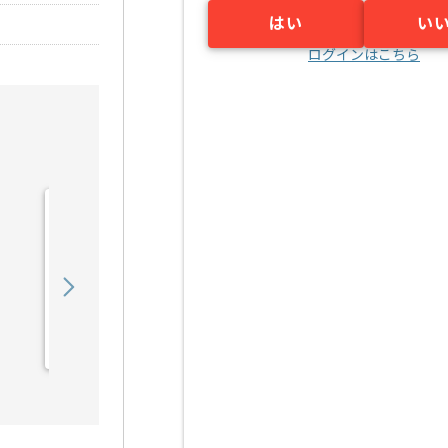
はい
い
ログインはこちら
【PMO】 生命保険会社向
け新商品開発の求人・案件
900,000
〜
円／月
業務委託
東京（東京都）