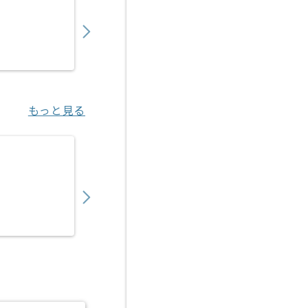
900,000
〜
円／月
業務委託
東京（東京都）
もっと見る
【PMO】決済代行事業会社向けアクワイアリ
450,000
〜
円／月
業務委託
恵比寿（東京都）