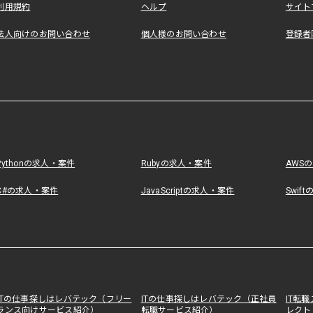
利用規約
ヘルプ
サイト
法人向けのお問い合わせ
個人様のお問い合わせ
登録者
Pythonの求人・案件
Rubyの求人・案件
AWS
C#の求人・案件
JavaScriptの求人・案件
Swif
ITの仕事探しはレバテック（フリー
ITの仕事探しはレバテック（正社員
IT転
ランス向けサービス紹介）
転職サービス紹介）
レクト