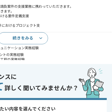
の請負案件の支援業務に携わっていただきます。
だきます。
おける要件定義支援
件におけるプロジェクト支
続きをみる
ミュニケーション実務経験
タントの実務経験
流工程の実務経験
であれば申し込み可能なケースもございます！まずはお気軽にご相談ください！
ンスに
ントロール , ERP
て
ェクト , BtoB向け , 上流工程の仕事
詳しく聞いてみませんか？
〜180時間
たい内容を選んでください