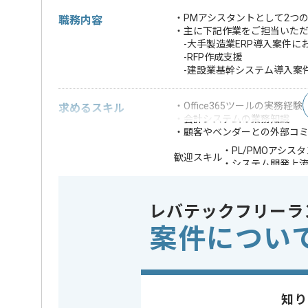
・PMアシスタントとして2つ
職務内容
・主に下記作業をご担当いた
-大手製造業ERP導入案件に
-RFP作成支援
-建設業基幹システム導入案
・Office365ツールの実務経験
求めるスキル
・会計システムの業務知識
・顧客やベンダーとの外部コ
・PL/PMOアシス
歓迎スキル
・システム開発上
※上記に似た経験やスキルをお持ち
レバテックフリーラ
業務内容
ベンダーコ
この案件のポイント
案件につい
特徴
長期プロジ
精算条件
精算・お支払い
精算基準時間
140時間
知り
支払いサイト
15日