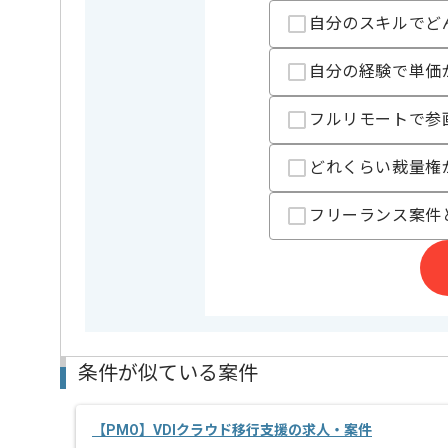
自分のスキルでど
自分の経験で単価
担当者より
PMアシスタント案件に携わっていただきます。
フルリモートで参
会計システムや業務フローの知見をお持ちの方、クラ
営業経験、サービス業経験をお持ちの方は歓迎いたし
どれくらい裁量権
基本的には常駐での作業を見込んでおります。
フリーランス案件
プロジェクトは長期を想定しており、中長期的に腰を
作業開始時間および終了時間の調整については柔軟に
条件が似ている案件
【PMO】VDIクラウド移行支援の求人・案件