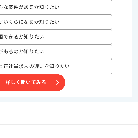
んな案件があるか知りたい
がいくらになるか知りたい
画できるか知りたい
イアントやベンダーとのコミュニケーション能力に自信のある方におす
ます。
があるのか知りたい
と正社員求人の違いを知りたい
据えての参画を希望される方にはお勧めの案件となります。
対応可能ですので、ご自身のライフスタイルに合わせて参画いただけま
詳しく聞いてみる