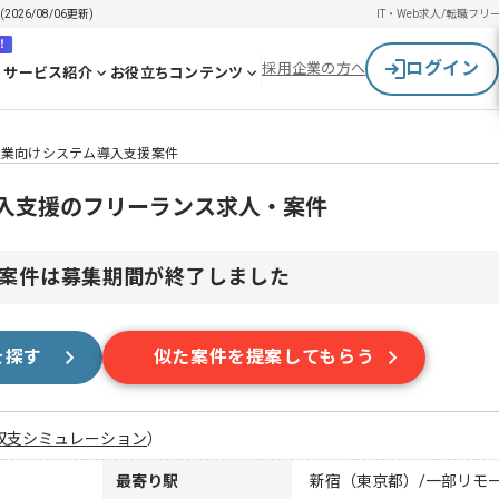
26/08/06更新)
IT・Web求人/転職
フリ
！
ログイン
採用企業の方へ
サービス紹介
お役立ちコンテンツ
造業向けシステム導入支援案件
導入支援のフリーランス求人・案件
案件は募集期間が終了しました
を探す
似た案件を提案してもらう
収支シミュレーション
）
最寄り駅
新宿（東京都）/一部リモ