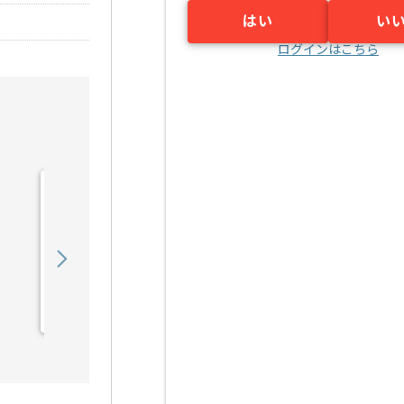
はい
い
ログインはこちら
【PMO】 生命保険会社向
け新商品開発の求人・案件
900,000
〜
円／月
業務委託
東京（東京都）