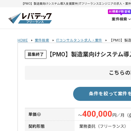
【PMO】製造業向けシステム導入支援案件| ITフリーランスエンジニアの求人・案件(20
AI検索が新登場
案件検索
HOME
案件検索
ITコンサルタント求人・案件
【PMO】製
【PMO】製造業向けシステム
募集終了
こちらの
条件を絞って案件
400,000
単価
〜
円／月
（
契約形態
業務委託（フリーランス）