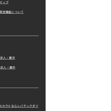
マップ
限定機能について
の求人・案件
tの求人・案件
職スカウトならレバテックダイ