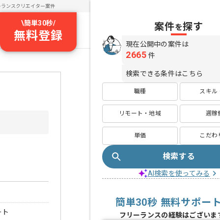
ーランスクリエイター案件
\
簡単30秒
/
案件
探す
を
無料登録
現在公開中の案件は
2665
件
検索できる条件はこちら
職種
スキル
リモート・地域
週稼
単価
こだわ
検索する
AI検索を使ってみる
簡単30秒 無料サポー
ート
フリーランスの経験はございま