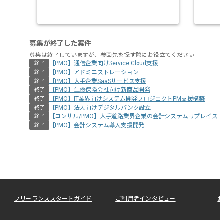
募集が終了した案件
募集は終了していますが、参画先を探す際にお役立てください
【PMO】通信企業向けService Cloud支援
終了
【PMO】アドミニストレーション
終了
【PMO】大手企業SaaSサービス支援
終了
【PMO】生命保険会社向け新商品開発
終了
【PMO】IT業界向けシステム開発プロジェクトPM支援構築
終了
【PMO】法人向けデジタルバンク設立
終了
【コンサル/PMO】大手道路業界企業の会計システムリプレイス
終了
【PMO】会計システム導入支援開発
終了
フリーランススタートガイド
ご利用者インタビュー