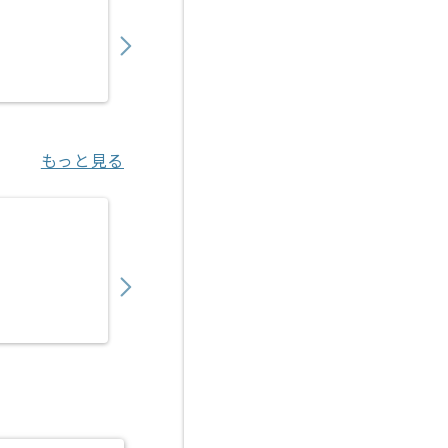
900,000
〜
円／月
業務委託
東京（東京都）
もっと見る
【PMO】SIer向けシステム運用設計支援の求
1,050,000
〜
円／月
業務委託
三鷹（東京都）