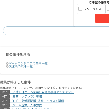
ご希望の働き
フリーランス
他の案件を見る
ゲームエンジニアの案件一覧
茨城県の案件一覧
募集が終了した案件
募集は終了していますが、参画先を探す際にお役立てください
【派遣】【ゲーム企業】AI活用事務アシスタント
終了
【教育コンテンツ】事務
終了
【1日】【特別講師】漫画・イラスト講師
終了
【ゲーム企業】人事労務
終了