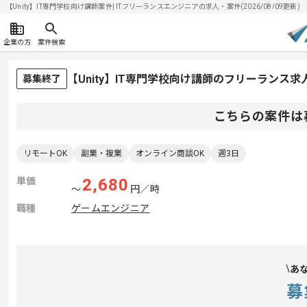
【Unity】IT専門学校向け講師案件| ITフリーランスエンジニアの求人・案件(2026/08/09更新)
企業の方
案件検索
【Unity】IT専門学校向け講師のフリーランス求
募集終了
こちらの案件は
リモートOK
副業・複業
オンライン商談OK
週3日
単価
2,680
〜
円／時
職種
ゲームエンジニア
あ
募