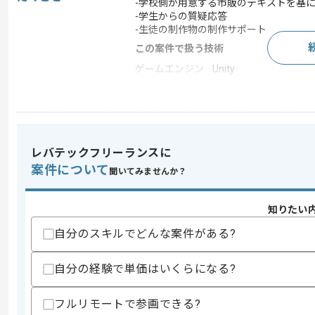
-学校側が用意する市販のテキストを基
-学生からの質疑応答
-生徒の制作物の制作サポート
この案件で扱う技術
ゲームエンジン
Unity
この案件のポイント
業界
人材･教育
特徴
20代活躍中 , 30代活躍
レバテックフリーランスに
案件について
聞いてみませんか？
求めるスキル
スキル
・Unityの使用経験
知りたい
・C#の使用経験
自分のスキルでどんな案件がある?
歓迎スキル
・Blenderの知見
自分の経験で単価はいくらになる?
スキルに不安がある方へ
フルリモートで参画できる?
上記に似た経験やスキルをお持ちであれば申