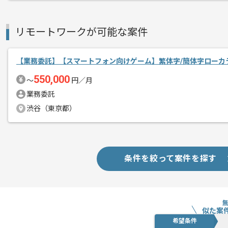
リモートワークが可能な案件
【業務委託】【スマートフォン向けゲーム】繁体字/簡体字ローカ
550,000
〜
円／月
業務委託
渋谷（東京都）
条件を絞って案件を探す
似た案
希望条件