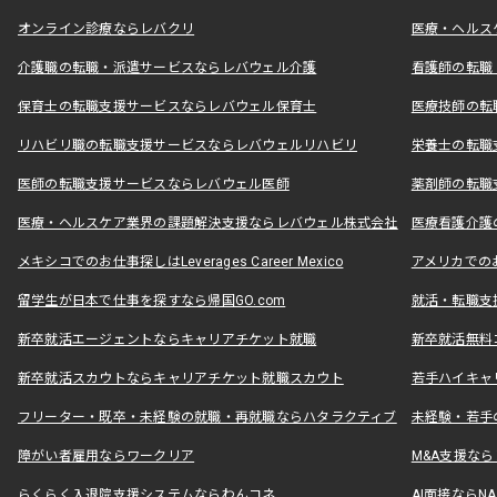
オンライン診療ならレバクリ
医療・ヘルス
介護職の転職・派遣サービスならレバウェル介護
看護師の転職
保育士の転職支援サービスならレバウェル保育士
医療技師の転
リハビリ職の転職支援サービスならレバウェルリハビリ
栄養士の転職
医師の転職支援サービスならレバウェル医師
薬剤師の転職
医療・ヘルスケア業界の課題解決支援ならレバウェル株式会社
医療看護介護の
メキシコでのお仕事探しはLeverages Career Mexico
アメリカでのお仕事
留学生が日本で仕事を探すなら帰国GO.com
就活・転職支
新卒就活エージェントならキャリアチケット就職
新卒就活無料
新卒就活スカウトならキャリアチケット就職スカウト
若手ハイキャ
フリーター・既卒・未経験の就職・再就職ならハタラクティブ
未経験・若手
障がい者雇用ならワークリア
M&A支援な
らくらく入退院支援システムならわんコネ
AI面接ならNAL