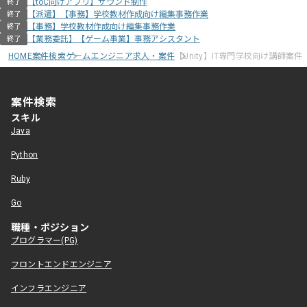
【toC向けアプリ】サウンド制作
終了
【派遣】【事務】学校教材作成向け編集事務作業
終了
【事務】学校教材作成向け編集事務作業
終了
【業務委託】【ゲーム事業】事務アシスタント
終了
HOME
案件検索
ゲームエンジニア求人・案件
【Unity】IT専門学校向け講師案件
案件検索
スキル
Java
Python
Ruby
Go
職種・ポジション
プログラマー(PG)
フロントエンドエンジニア
インフラエンジニア