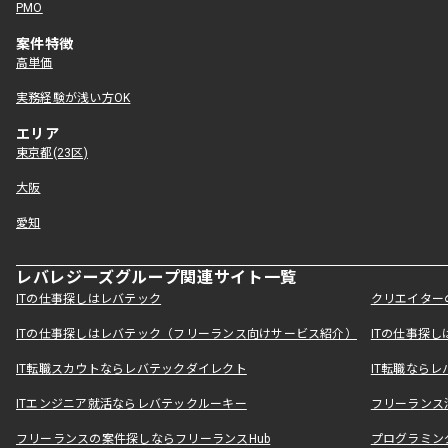
PMO
案件特徴
高単価
実務経験が浅い方OK
エリア
東京都(23区)
大阪
愛知
レバレジーズグループ関連サイト一覧
ITの仕事探しはレバテック
クリエイター
ITの仕事探しはレバテック（フリーランス向けサービス紹介）
ITの仕事探
IT転職スカウトならレバテックダイレクト
IT転職なら
ITエンジニア就活ならレバテックルーキー
フリーランス
フリーランスの案件探しならフリーランスHub
プログラミン