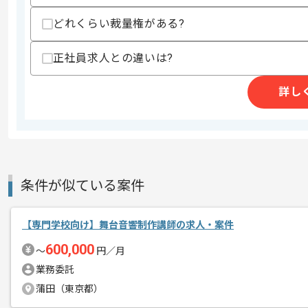
どれくらい裁量権がある?
商談回数
1回
正社員求人との違いは?
その他募集要項
募集人数
1人
作業開始日
2025/10/21
詳し
ビジネス、コンピューター系専門学校の
エージェントからのコ
を展開している企業でございます。
メント
条件が似ている案件
今回はIT専門学校向け講師案件に携わっ
Unityを用いた実務経験を活かしたい方
【専門学校向け】舞台音響制作講師の求人・案件
600,000
〜
円／月
基本的には常駐での作業を見込んでおり
業務委託
蒲田（東京都）