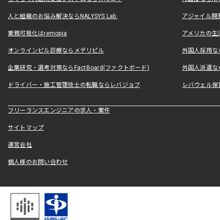
人と組織のお悩み解決ならNALYSYS Lab.
アジャイル開発なら
業務可視化はremopia
アメリカの生活
オンラインピル診療ならメデリピル
外国人採用ならLe
企業研究・選考対策ならFactBoard(ファクトボード)
外国人派遣なら
ドライバー・施工管理技士の転職ならレバジョブ
レバウェル保
フリーランスエンジニアの求人・案件
サイトマップ
運営会社
個人様のお問い合わせ