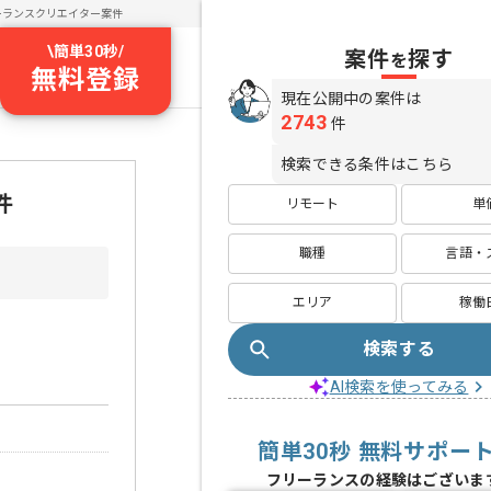
ーランスクリエイター案件
\
簡単30秒
/
案件
探す
を
無料登録
現在公開中の案件は
2743
件
検索できる条件はこちら
件
リモート
単
職種
言語・
エリア
稼働
検索する
AI検索を使ってみる
簡単30秒 無料サポー
フリーランスの経験はございま