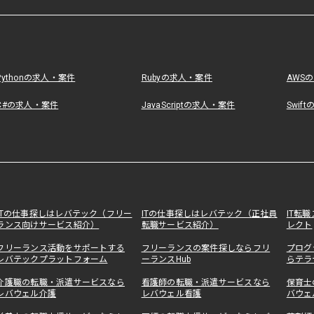
Pythonの求人・案件
Rubyの求人・案件
AWS
C#の求人・案件
JavaScriptの求人・案件
Swif
ITの仕事探しはレバテック（フリー
ITの仕事探しはレバテック（正社員
IT転
ランス向けサービス紹介）
転職サービス紹介）
レクト
フリーランス活動をサポートする
フリーランスの案件探しならフリ
プログ
レバテックプラットフォーム
ーランスHub
らテラ
介護職の転職・派遣サービスなら
看護師の転職・派遣サービスなら
保育士
レバウェル介護
レバウェル看護
バウェ