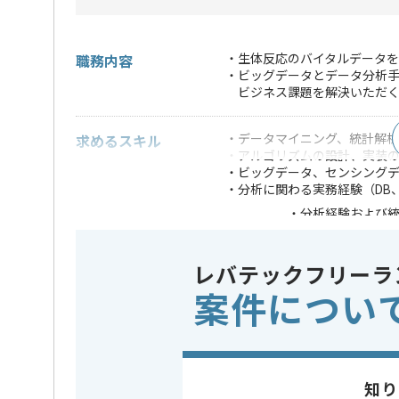
・生体反応のバイタルデータを
職務内容
・ビッグデータとデータ分析手
ビジネス課題を解決いただ
・データマイニング、統計解
求めるスキル
・アルゴリズムの設計、実装
・ビッグデータ、センシング
・分析に関わる実務経験（DB、SQL 
・分析経験および統
・RやSPSSなど
・多変量解析、デ
歓迎スキル
・統計解析、機械
レバテックフリーラ
・マーケティング
案件につい
※上記に似た経験やスキルをお持ち
開発ツール
この案件で扱う技術
Tableau
知り