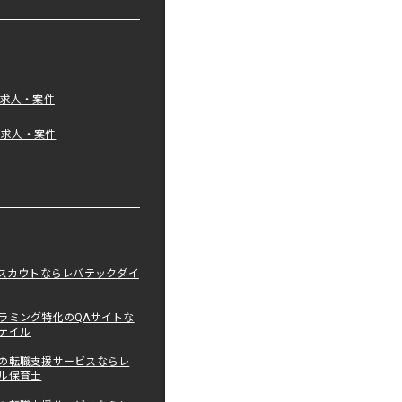
の求人・案件
tの求人・案件
職スカウトならレバテックダイ
ラミング特化のQAサイトな
テイル
の転職支援サービスならレ
ル保育士