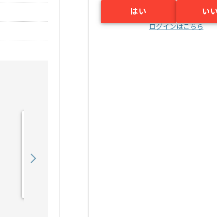
はい
い
ログインはこちら
【派遣】【PMO】家賃保
証事業向けシステム開発支
援の求人・案件
5,250
〜
円／時
派遣
溜池山王（東京都）