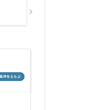
5,250
〜
円／時
派遣
溜池山王（東京都）
条件をえらぶ