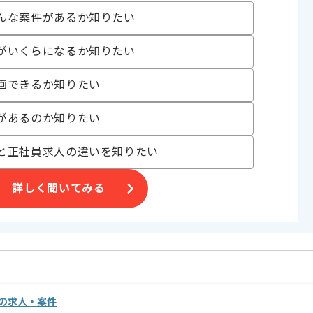
開発
んな案件があるか知りたい
中 , リーダー経験を活かす , 新技術に積極的 , 急募 , 外国籍の方も活躍中 
ャー企業
がいくらになるか知りたい
画できるか知りたい
、
があるのか知りたい
なっている企業です。
とができるため、
と正社員求人の違いを知りたい
詳しく聞いてみる
の求人・案件