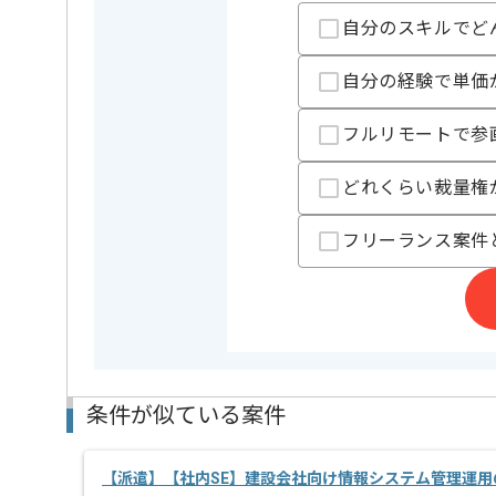
業務内容
自社製品
この案件のポイント
自分のスキルでど
特徴
30代活躍
, ベンチ
自分の経験で単価
フルリモートで参
担当者より
VRなどの最先端コンテンツ企画の総合プロデュースや
どれくらい裁量権
バイタルデータを使用したサービスの開発などをおこ
最先端領域のサービスにスタートアップから携わるこ
フリーランス案件
興味がある方にうってつけの案件でございます。
データエンジニアの経験がある方におすすめです。
条件が似ている案件
【派遣】【社内SE】建設会社向け情報システム管理運用