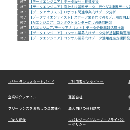
【データエンジニア】データ設計・推進支援
終了
【データエンジニア】商社向け基幹データ一元化SFA連携データ
終了
【データアナリスト】ロボット関連事業向けデータ分析
終了
【データサイエンティスト】スポーツ業界向けAIモデル精度向上
終了
【AIエンジニア】コンタクトセンター向けAI基盤開発
終了
【BIエンジニア/データアナリスト】データ分析基盤活用推進
終了
【データエンジニア】コンサル業界向けデータ分析基盤開発運用
終了
【データエンジニア】コンサル業界向けデータ活用推進支援開発
終了
フリーランススタートガイド
ご利用者インタビュー
企業紹介ファイル
運営会社
フリーランスをお探しの企業様へ
法人向けの資料請求
ご友人紹介
レバレジーズグループ・プライバシ
ーポリシー