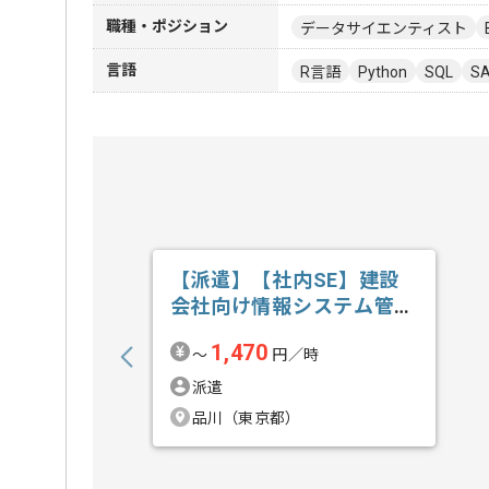
職種・ポジション
データサイエンティスト
言語
R言語
Python
SQL
S
【派遣】【社内SE】建設
会社向け情報システム管理
運用の求人・案件
1,470
〜
円／時
派遣
品川（東京都）