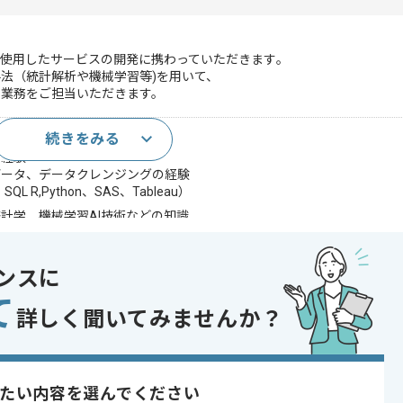
使用したサービスの開発に携わっていただきます｡
法（統計解析や機械学習等)を用いて、
く業務をご担当いただきます。
続きをみる
析、機械学習などの専門知識
の経験
データ、データクレンジングの経験
R,Python、SAS、Tableau）
計学、機械学習AI技術などの知識
の統計ツールの実務経験
ータマイニングの基礎知識
学習、自然言語処理などいずれかの専門知識
ンスに
、消費者行動論などの基礎知識
て
であれば申し込み可能なケースもございます！まずはお気軽にご相談ください！
詳しく聞いてみませんか？
たい内容を選んでください