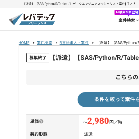
【派遣】【SAS/Python/R/Tableau】データエンジニアスペシャリスト案件| ITフリ
AI検索が新登場
案件検索
HOME
案件検索
R言語求人・案件
【派遣】【SAS/Pytho
【派遣】【SAS/Python/R/
募集終了
こちらの
条件を絞って案件
2,980
単価
〜
円／時
契約形態
派遣