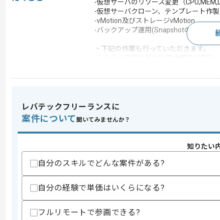
-仮想サーバのリソース変更（CPU,MEM,D
-仮想サーバクローン、テンプレート作
-vMotion及びストレージvMotion
-バックアップ運用(Snapshotの取得、削
・下記の作業も行っていただきます。
-システム変更計画の計画立案及び実行
-障害対応
-ドキュメント管理（構成図や運用手順
-ユーザーからの問い合わせ対応
-報告書資料の作成
-インフラ運用プロセスに基づく作業（パ
レバテックフリーランスに
案件について
この案件で扱う技術
聞いてみませんか？
OS
Linux , Windows Server
知りたい
開発ツール
VMware
自分のスキルでどんな案件がある?
この案件のポイント
特徴
長期プロジェクト
自分の経験で単価はいくらになる?
フルリモートで参画できる?
求めるスキル