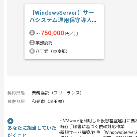
【WindowsServer】サー
バシステム運用保守導入技
術...の求人・案件
750,000
〜
円／月
業務委託
八丁堀（東京都）
契約形態
業務委託（フリーランス）
最寄り駅
和光市（埼玉県）
・VMwareを利用した仮想基盤運用に
-既存手順書に基づく依頼対応作業
あなたに担当していた
-新規サーバ構築/削除（WindowsServer,
だくこと