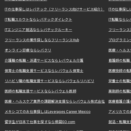
ITの仕事探しはレバテック（フリーランス向けサービス紹介）
ITの仕事探
IT転職スカウトならレバテックダイレクト
IT転職なら
ITエンジニア就活ならレバテックルーキー
フリーランス
フリーランスの案件探しならフリーランスHub
プログラミン
オンライン診療ならレバクリ
医療・ヘルス
介護職の転職・派遣サービスならレバウェル介護
看護師の転職
保育士の転職支援サービスならレバウェル保育士
医療技師の転
リハビリ職の転職支援サービスならレバウェルリハビリ
栄養士の転職
医師の転職支援サービスならレバウェル医師
薬剤師の転職
医療・ヘルスケア業界の課題解決支援ならレバウェル株式会社
医療看護介護の
メキシコでのお仕事探しはLeverages Career Mexico
アメリカでのお仕事
留学生が日本で仕事を探すなら帰国GO.com
就活・転職支