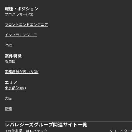
職種・ポジション
プログラマー(PG)
フロントエンドエンジニア
インフラエンジニア
PMO
案件特徴
高単価
実務経験が浅い方OK
エリア
東京都(23区)
大阪
愛知
レバレジーズグループ関連サイト一覧
ITの仕事探しはレバテック
クリエイター