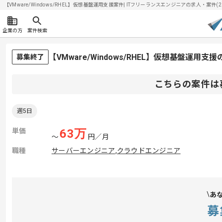
【VMware/Windows/RHEL】仮想基盤運用支援案件| ITフリーランスエンジニアの求人・案件(202
企業の方
案件検索
【VMware/Windows/RHEL】仮想基盤運
募集終了
こちらの案件は
週5日
単価
63
万
〜
円／月
職種
サーバーエンジニア
,
クラウドエンジニア
あ
募