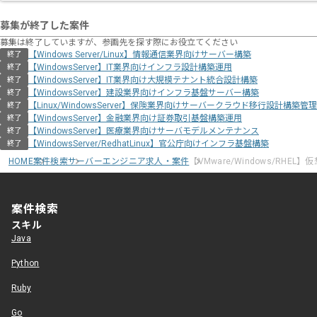
募集が終了した案件
募集は終了していますが、参画先を探す際にお役立てください
【Windows Server/Linux】情報通信業界向けサーバー構築
終了
【WindowsServer】IT業界向けインフラ設計構築運用
終了
【WindowsServer】IT業界向け大規模テナント統合設計構築
終了
【WindowsServer】建設業界向けインフラ基盤サーバー構築
終了
【Linux/WindowsServer】保険業界向けサーバークラウド移行設計構築管理
終了
【WindowsServer】金融業界向け証券取引基盤構築運用
終了
【WindowsServer】医療業界向けサーバモデルメンテナンス
終了
【WindowsServer/RedhatLinux】官公庁向けインフラ基盤構築
終了
HOME
案件検索
サーバーエンジニア求人・案件
【VMware/Windows/RHE
案件検索
スキル
Java
Python
Ruby
Go