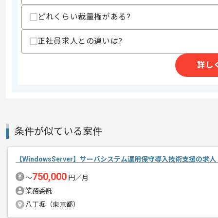
スキル
・VMware基盤構築・運用経験
どれくらい裁量権がある?
・PowerCLIによるスクリプトの作成/
・Windows、RHELの知見
正社員求人との違いは?
歓迎スキル
・AWSの基礎知識
・VMware NSXの構築、もしくは運用経
詳し
・ハイパーコンバージドインフラの運用
・Trend Micro Deep Securityの構築
・Rubrikによるバックアップ運用経験
・NetAPP、IBM Storwize V700
・SANストレージ運用経験
・ONTAPの基礎知識
・IBM Storwize V7000の基礎知識
条件が似ている案件
スキルに不安がある方へ
【WindowsServer】サーバシステム運用保守導入技術支援の求
上記に似た経験やスキルをお持ちであれば申
750,000
〜
円／月
業務委託
商談回数
2回
八丁堀（東京都）
その他募集要項
募集人数
1人