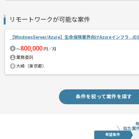
作業開始日
2020/10/01
リモートワークが可能な案件
大手企業を中心に、インフラ構築・運用
【WindowsServer/Azure】生命保険業界向けAzureインフラ..
エージェントからのコ
メント
800,000
〜
円／月
VMwareの経験がある方にマッチします
業務委託
大崎（東京都）
条件を絞って案件を探す
似た案
希望条件