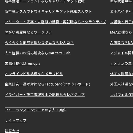
新卒就活エージェントならキャリアチケット就職
新卒就活無料
新卒就活スカウトならキャリアチケット就職スカウト
若手ハイキャ
フリーター・既卒・未経験の就職・再就職ならハタラクティブ
未経験・若手
障がい者雇用ならワークリア
M&A支援な
らくらく入退院支援システムならわんコネ
AI面接ならNAL
人と組織のお悩み解決ならNALYSYS Lab.
アジャイル開発なら
業務可視化はremopia
アメリカの生活
オンラインピル診療ならメデリピル
外国人採用ならLe
企業研究・選考対策ならFactBoard(ファクトボード)
外国人派遣なら
ドライバー・施工管理技士の転職ならレバジョブ
レバウェル保
フリーランスエンジニアの求人・案件
サイトマップ
運営会社