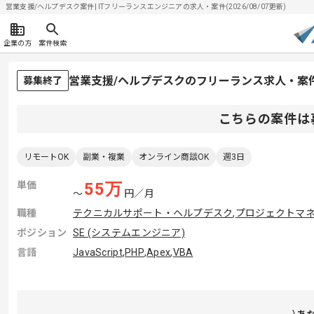
営業支援/ヘルプデスク案件| ITフリーランスエンジニアの求人・案件(2026/08/07更新)
企業の方
案件検索
営業支援/ヘルプデスクのフリーランス求人・案
募集終了
こちらの案件は
リモートOK
副業・複業
オンライン商談OK
週3日
単価
55
万
〜
円／月
職種
テクニカルサポート・ヘルプデスク
,
プロジェクトマネ
ポジション
SE (システムエンジニア)
言語
JavaScript
,
PHP
,
Apex
,
VBA