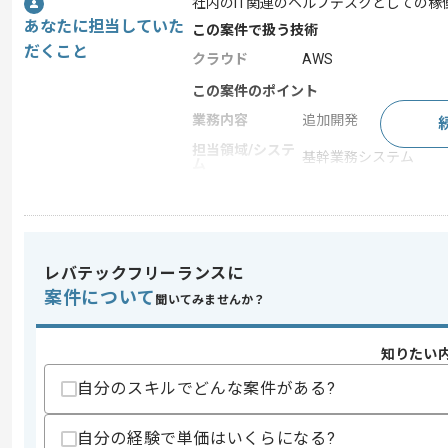
社内のIT関連のヘルプデスクとしての稼働や
あなたに担当していた
この案件で扱う技術
だくこと
クラウド
AWS
この案件のポイント
業務内容
追加開発
担当領域/システ
基幹業務システム
ム
特徴
20代活躍中 , 30代活
求めるスキル
レバテックフリーランスに
スキル
案件について
・PCキッティングのご経験
聞いてみませんか？
・ActiveDirectoryでのアカウント管理
・Excelでのデータ管理のご経験
知りたい
スキルに不安がある方へ
自分のスキルでどんな案件がある?
上記に似た経験やスキルをお持ちであれば申
自分の経験で単価はいくらになる?