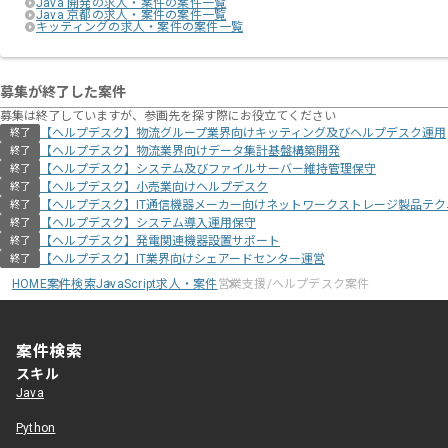
Java 開発の求人・案件の案件一覧
Java 京都の求人・案件の案件一覧
キッティングの求人・案件の案件一覧
募集が終了した案件
募集は終了していますが、参画先を探す際にお役立てください
【ヘルプデスク】物流グループ業界向けキッティング及びヘルプデスク運用
終了
【ヘルプデスク】物流業界向けデータ集計基盤構築開発
終了
【ヘルプデスク】システム及びファイルサーバー維持管理保守
終了
【ヘルプデスク】小売業向けヘルプデスク
終了
【ヘルプデスク】IT通信機器メーカー向けネットワークストレージ製品テ
終了
【ヘルプデスク】システム導入運用保守
終了
【ヘルプデスク】発電関連機器設置サポート
終了
【ヘルプデスク】IT業界向けシェアードセンター運営
終了
HOME
案件検索
JavaScript求人・案件
営業支援/ヘルプデスク案件
案件検索
スキル
Java
Python