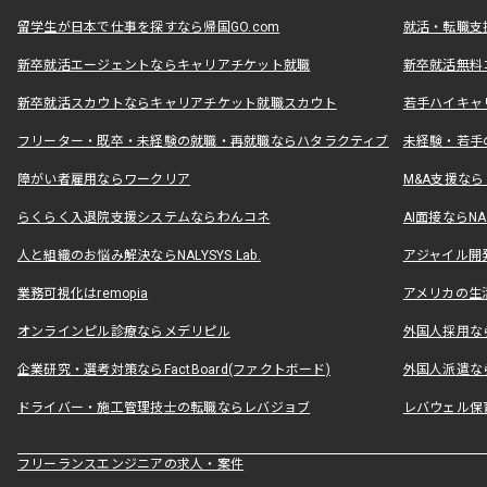
留学生が日本で仕事を探すなら帰国GO.com
就活・転職支
新卒就活エージェントならキャリアチケット就職
新卒就活無料
新卒就活スカウトならキャリアチケット就職スカウト
若手ハイキャ
フリーター・既卒・未経験の就職・再就職ならハタラクティブ
未経験・若手
障がい者雇用ならワークリア
M&A支援な
らくらく入退院支援システムならわんコネ
AI面接ならNAL
人と組織のお悩み解決ならNALYSYS Lab.
アジャイル開発なら
業務可視化はremopia
アメリカの生活
オンラインピル診療ならメデリピル
外国人採用ならLe
企業研究・選考対策ならFactBoard(ファクトボード)
外国人派遣なら
ドライバー・施工管理技士の転職ならレバジョブ
レバウェル保
フリーランスエンジニアの求人・案件