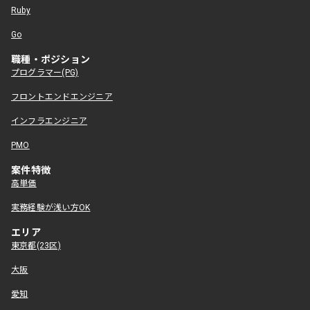
Ruby
Go
職種・ポジション
プログラマー(PG)
フロントエンドエンジニア
インフラエンジニア
PMO
案件特徴
高単価
実務経験が浅い方OK
エリア
東京都(23区)
大阪
愛知