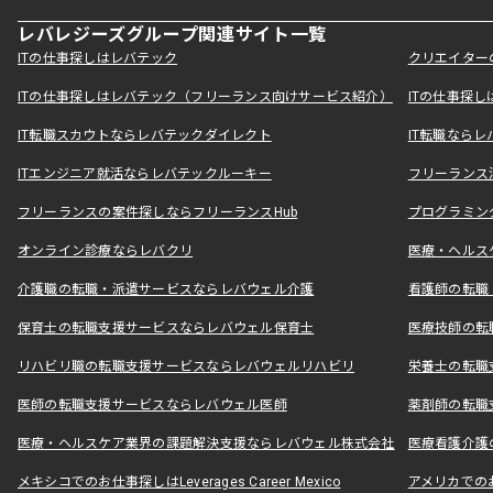
レバレジーズグループ関連サイト一覧
ITの仕事探しはレバテック
クリエイター
ITの仕事探しはレバテック（フリーランス向けサービス紹介）
ITの仕事探
IT転職スカウトならレバテックダイレクト
IT転職なら
ITエンジニア就活ならレバテックルーキー
フリーランス
フリーランスの案件探しならフリーランスHub
プログラミン
オンライン診療ならレバクリ
医療・ヘルス
介護職の転職・派遣サービスならレバウェル介護
看護師の転職
保育士の転職支援サービスならレバウェル保育士
医療技師の転
リハビリ職の転職支援サービスならレバウェルリハビリ
栄養士の転職
医師の転職支援サービスならレバウェル医師
薬剤師の転職
医療・ヘルスケア業界の課題解決支援ならレバウェル株式会社
医療看護介護の
メキシコでのお仕事探しはLeverages Career Mexico
アメリカでのお仕事