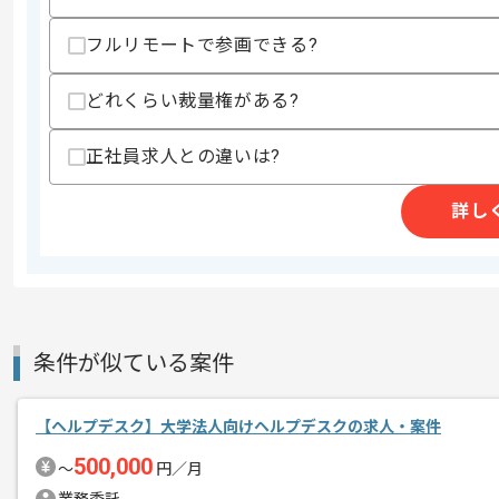
精算条件
有
フルリモートで参画できる?
精算・お支払い
精算基準時間
140時間〜180時間
どれくらい裁量権がある?
支払いサイト
15日
正社員求人との違いは?
商談回数
1回
詳し
その他募集要項
募集人数
1人
作業開始日
2020/12/01
条件が似ている案件
独自のプラットフォームサービスを展開
エージェントからのコ
大手企業と提携を行っている企業となり
メント
【ヘルプデスク】大学法人向けヘルプデスクの求人・案件
ヘルプデスクのご経験が豊富な方にマッ
500,000
〜
円／月