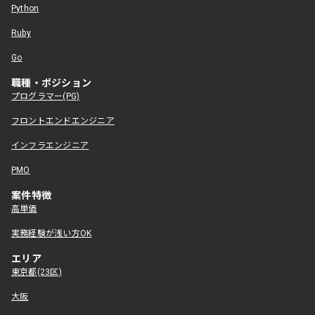
Python
Ruby
Go
職種・ポジション
プログラマー(PG)
フロントエンドエンジニア
インフラエンジニア
PMO
案件特徴
高単価
実務経験が浅い方OK
エリア
東京都(23区)
大阪