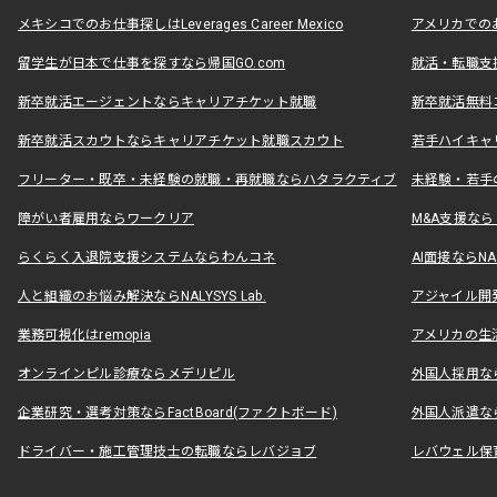
メキシコでのお仕事探しはLeverages Career Mexico
アメリカでのお仕事
留学生が日本で仕事を探すなら帰国GO.com
就活・転職支
新卒就活エージェントならキャリアチケット就職
新卒就活無料
新卒就活スカウトならキャリアチケット就職スカウト
若手ハイキャ
フリーター・既卒・未経験の就職・再就職ならハタラクティブ
未経験・若手
障がい者雇用ならワークリア
M&A支援な
らくらく入退院支援システムならわんコネ
AI面接ならNAL
人と組織のお悩み解決ならNALYSYS Lab.
アジャイル開発なら
業務可視化はremopia
アメリカの生活
オンラインピル診療ならメデリピル
外国人採用ならLe
企業研究・選考対策ならFactBoard(ファクトボード)
外国人派遣なら
ドライバー・施工管理技士の転職ならレバジョブ
レバウェル保