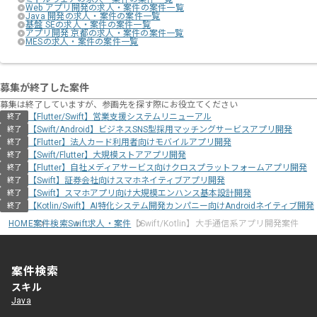
Web アプリ開発の求人・案件の案件一覧
Java 開発の求人・案件の案件一覧
基盤 SEの求人・案件の案件一覧
アプリ開発 京都の求人・案件の案件一覧
MESの求人・案件の案件一覧
募集が終了した案件
募集は終了していますが、参画先を探す際にお役立てください
【Flutter/Swift】営業支援システムリニューアル
終了
【Swift/Android】ビジネスSNS型採用マッチングサービスアプリ開発
終了
【Flutter】法人カード利用者向けモバイルアプリ開発
終了
【Swift/Flutter】大規模ストアアプリ開発
終了
【Flutter】自社メディアサービス向けクロスプラットフォームアプリ開発
終了
【Swift】証券会社向けスマホネイティブアプリ開発
終了
【Swift】スマホアプリ向け大規模エンハンス基本設計開発
終了
【Kotlin/Swift】AI特化システム開発カンパニー向けAndroidネイティブ開発
終了
HOME
案件検索
Swift求人・案件
【Swift/Kotlin】大手通信系アプリ開発案件
案件検索
スキル
Java