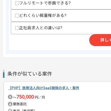
-Vue.jsでのフロント開発経験
フルリモートで参画できる?
-Java、Python、Shell、SQL
歓迎スキル
どれくらい裁量権がある?
・スクラムに対する理解、知識
・Git使用経験
正社員求人との違いは?
・WKWebviewを用いたiOSアプリの実
・AWSなどクラウドを使った開発経験
・スクラムによる開発経験
詳し
・J2EEでの商用サービスの開発経験
・JBOSS or Wildflyを使った開発経験
・FlaskなどのWebアプリケーション
・Lambda、Fargeteなどのサーバレ
・試験エンジニアとしての試験設計、試
スキルに不安がある方へ
条件が似ている案件
上記に似た経験やスキルをお持ちであれば申
【PHP】医療法人向けSaaS開発の求人・案件
750,000
〜
円／月
精算条件
有
精算・お支払い
業務委託
精算基準時間
140時間〜180時間