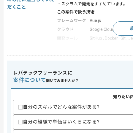
・スクラムで開発をすすめています。
だくこと
この案件で扱う技術
フレームワーク
Vue.js
クラウド
Google Cloud Platform
開発ツール
GitHub , Docker , Git , J
この案件のポイント
業界
通信
業務内容
新規開発 , 追加開発 ,
レバテックフリーランスに
特徴
長期プロジェクト
案件について
聞いてみませんか？
知りたい
求めるスキル
スキル
・Firebase Cloud Messagingを用い
自分のスキルでどんな案件がある?
・ネイティブアプリとID基盤の連携に関
・Swift商用提供のiOSアプリの開発経験
自分の経験で単価はいくらになる?
・iTuneConnectでのアプリ申請、審査
・以下いずれかの経験