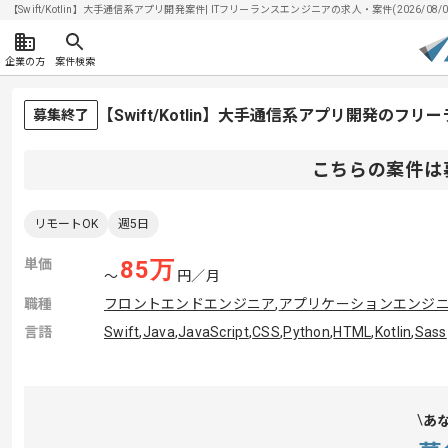
【Swift/Kotlin】大手通信系アプリ開発案件| ITフリーランスエンジニアの求人・案件(2026/08/
企業の方
案件検索
【Swift/Kotlin】大手通信系アプリ開発のフ
募集終了
こちらの案件は
リモートOK
週5日
単価
85
万
〜
円／月
職種
フロントエンドエンジニア
,
アプリケーションエンジ
言語
Swift
,
Java
,
JavaScript
,
CSS
,
Python
,
HTML
,
Kotlin
,
Sass
あ