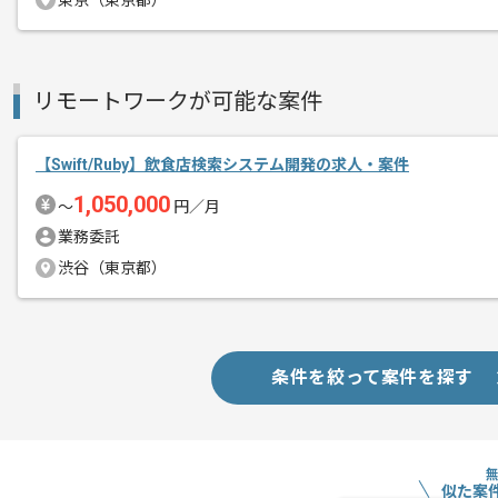
東京（東京都）
支払いサイト
15日
リモートワークが可能な案件
商談回数
1回
その他募集要項
募集人数
1人
【Swift/Ruby】飲食店検索システム開発の求人・案件
作業開始日
2021/06/01
1,050,000
〜
円／月
業務委託
レバテックでの実績ある企業の案件とな
渋谷（東京都）
エージェントからのコ
現場はスクラムを取り入れており、リモ
メント
既存のコードやシステム構成に関する知
条件を絞って案件を探す
積極的にコミュニケーションを取り習得
専門外のコンポーネントの開発に対して
マッチする案件となっています。
似た案