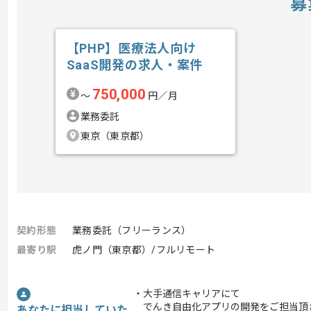
募
【PHP】医療法人向け
SaaS開発の求人・案件
750,000
〜
円／月
業務委託
東京（東京都）
契約形態
業務委託（フリーランス）
最寄り駅
虎ノ門（東京都）/フルリモート
・大手通信キャリアにて
でんき自由化アプリの開発をご担当頂
あなたに担当していた