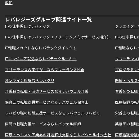
愛知
レバレジーズグループ関連サイト一覧
ITの仕事探しはレバテック
クリエイター
ITの仕事探しはレバテック（フリーランス向けサービス紹介）
ITの仕事探
IT転職スカウトならレバテックダイレクト
IT転職なら
ITエンジニア就活ならレバテックルーキー
フリーランス
フリーランスの案件探しならフリーランスHub
プログラミン
オンライン診療ならレバクリ
医療・ヘルス
介護職の転職・派遣サービスならレバウェル介護
看護師の転職
保育士の転職支援サービスならレバウェル保育士
医療技師の転
リハビリ職の転職支援サービスならレバウェルリハビリ
栄養士の転職
医師の転職支援サービスならレバウェル医師
薬剤師の転職
医療・ヘルスケア業界の課題解決支援ならレバウェル株式会社
医療看護介護の