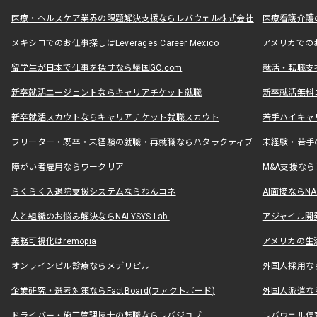
医療・ヘルスケア業界の課題解決支援ならレバウェル株式会社
医療看護介護の
メキシコでのお仕事探しはLeverages Career Mexico
アメリカでのお仕事
留学生が日本で仕事を探すなら帰国GO.com
就活・転職支
新卒就活エージェントならキャリアチケット就職
新卒就活無料
新卒就活スカウトならキャリアチケット就職スカウト
若手ハイキャ
フリーター・既卒・未経験の就職・再就職ならハタラクティブ
未経験・若手
障がい者雇用ならワークリア
M&A支援な
らくらく入退院支援システムならわんコネ
AI面接ならNAL
人と組織のお悩み解決ならNALYSYS Lab.
アジャイル開発なら
業務可視化はremopia
アメリカの生活
オンラインピル診療ならメデリピル
外国人採用ならLe
企業研究・選考対策ならFactBoard(ファクトボード)
外国人派遣なら
ドライバー・施工管理技士の転職ならレバジョブ
レバウェル保