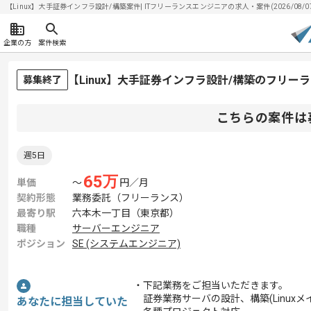
【Linux】大手証券インフラ設計/構築案件| ITフリーランスエンジニアの求人・案件(2026/08/0
企業の方
案件検索
【Linux】大手証券インフラ設計/構築のフリー
募集終了
こちらの案件は
週5日
65
万
単価
〜
円／月
契約形態
業務委託（フリーランス）
最寄り駅
六本木一丁目（東京都）
職種
サーバーエンジニア
ポジション
SE (システムエンジニア)
・下記業務をご担当いただきます。
証券業務サーバの設計、構築(Linuxメ
あなたに担当していた