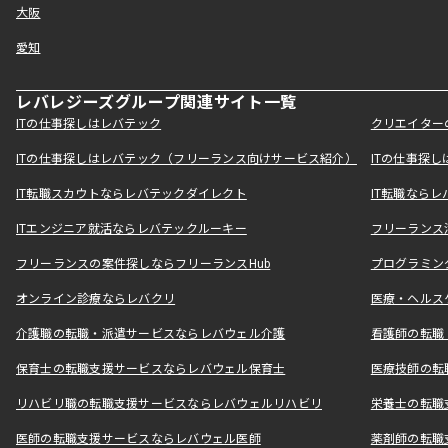
大阪
愛知
レバレジーズグループ関連サイト一覧
ITの仕事探しはレバテック
クリエイター
ITの仕事探しはレバテック（フリーランス向けサービス紹介）
ITの仕事探
IT転職スカウトならレバテックダイレクト
IT転職なら
ITエンジニア就活ならレバテックルーキー
フリーランス
フリーランスの案件探しならフリーランスHub
プログラミン
オンライン診療ならレバクリ
医療・ヘルス
介護職の転職・派遣サービスならレバウェル介護
看護師の転職
保育士の転職支援サービスならレバウェル保育士
医療技師の転
リハビリ職の転職支援サービスならレバウェルリハビリ
栄養士の転職
医師の転職支援サービスならレバウェル医師
薬剤師の転職