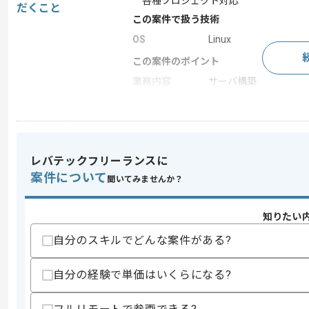
各種プロジェクト対応
だくこと
この案件で扱う技術
OS
Linux
この案件のポイント
業務内容
サーバ構築
特徴
長期プロジェクト
求めるスキル
レバテックフリーランスに
スキル
・LinuxサーバのOS/ミドルウェアの設
案件について
聞いてみませんか？
歓迎スキル
・仮想化基盤構築もしくは運用経験
知りたい
・ネットワーク設計構築経験
自分のスキルでどんな案件がある?
・ベンダーコントロール経験
スキルに不安がある方へ
自分の経験で単価はいくらになる?
上記に似た経験やスキルをお持ちであれば申