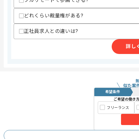
フルリモートで参画できる?
精算条件
有
どれくらい裁量権がある?
精算・お支払い
精算基準時間
140時間〜180時間
正社員求人との違いは?
支払いサイト
15日
詳し
商談回数
1回
その他募集要項
募集人数
2人
作業開始日
2016/05/01
似た案
希望条件
ご希望の働き
ネットワークやサーバの設計、構築、
フリーランス
エージェントからのコ
およびシステム運用、保守を行っている
メント