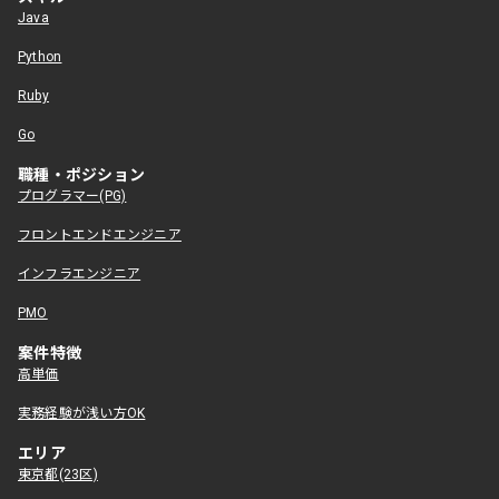
Java
Python
Ruby
Go
職種・ポジション
プログラマー(PG)
フロントエンドエンジニア
インフラエンジニア
PMO
案件特徴
高単価
実務経験が浅い方OK
エリア
東京都(23区)