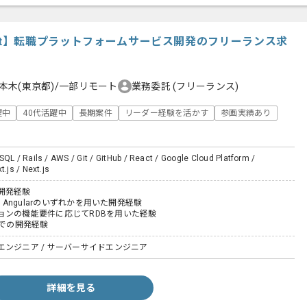
/React】転職プラットフォームサービス開発のフリーランス求
本木(東京都)/一部リモート
業務委託
(フリーランス)
躍中
40代活躍中
長期案件
リーダー経験を活かす
参画実績あり
SQL / Rails / AWS / Git / GitHub / React / Google Cloud Platform /
t.js / Next.js
開発経験
e、Angularのいずれかを用いた開発経験
ョンの機能要件に応じてRDBを用いた経験
上での開発経験
エンジニア / サーバーサイドエンジニア
詳細を見る