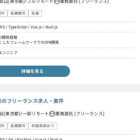
官山(東京都)/フルリモート
業務委託
(フリーランス)
躍中
長期案件
急募
S / TypeScript / Vue.js / Nuxt.js
tでの開発経験
基盤としたフレームワークでのSPA開発
エンジニア
詳細を見る
開発のフリーランス求人・案件
谷(東京都)/一部リモート
業務委託
(フリーランス)
躍中
長期案件
参画実績あり
S / Git / Backlog / Vue.js / Nuxt.js