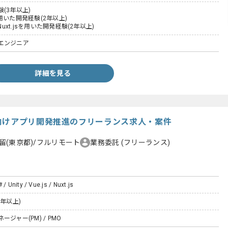
(3年以上)
tを用いた開発経験(2年以上)
Nuxt.jsを用いた開発経験(2年以上)
エンジニア
詳細を見る
向けアプリ開発推進のフリーランス求人・案件
留(東京都)/フルリモート
業務委託
(フリーランス)
 / Unity / Vue.js / Nuxt.js
5年以上)
ジャー(PM) / PMO