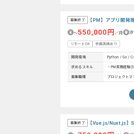
【PM】アプリ開発
募集終了
550,000円
汐
〜
／月
リモートOK
参画実績あり
開発環境
Python / Go / C#
求めるスキル
・PM実務経験(
募集職種
プロジェクトマネー
【Vue.js/Nux
募集終了