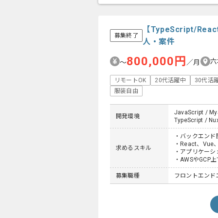
【TypeScript
募集終了
人・案件
800,000円
六
〜
／月
リモートOK
20代活躍中
30代活
服装自由
JavaScript / My
開発環境
TypeScript / Nux
・バックエンド
・React、Vu
求めるスキル
・アプリケーシ
・AWSやGCP
募集職種
フロントエンド