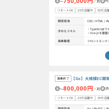
750,000円
代
〜
／月
リモートOK
20代活躍中
30代活
開発環境
CSS / HTML / AW
・TypeScrip
求めるスキル
・Vue.jsを
募集職種
フロントエンド
【Go】大規模EC
募集終了
800,000円
渋
〜
／月
リモートOK
20代活躍中
30代活
開発環境
Go / MySQL / AW