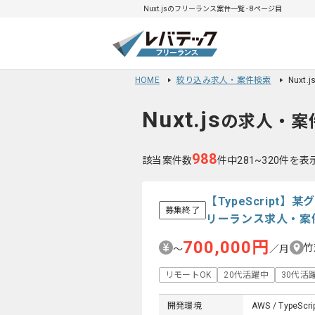
Nuxt.jsのフリーランス案件一覧 - 8ページ目
HOME
絞り込み求人・案件検索
Nuxt
Nuxt.js
の求人・案
988
該当案件数
件中281~320件を表
【TypeScrip
募集終了
リーランス求人・案
700,000円
竹
〜
／月
リモートOK
20代活躍中
30代活
開発環境
AWS / TypeScrip