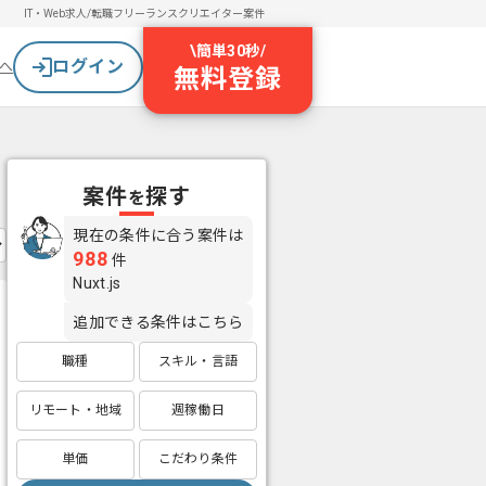
IT・Web求人/転職
フリーランスクリエイター案件
\
簡単30秒
/
ログイン
へ
無料登録
案件
探す
を
現在の条件に合う案件は
988
件
Nuxt.js
追加できる条件はこちら
職種
スキル・言語
リモート・地域
週稼働日
単価
こだわり条件