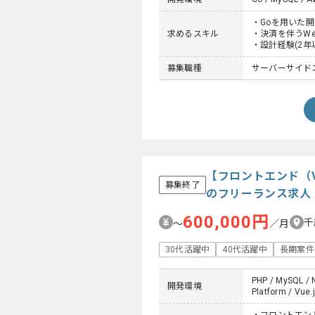
・Goを用いた開
求めるスキル
・決済を伴うW
・設計経験(2年
募集職種
サーバーサイド
【フロントエンド（Vu
募集終了
のフリーランス求人
600,000円
千
〜
／月
30代活躍中
40代活躍中
長期案件
PHP / MySQL / N
開発環境
Platform / Vue.j