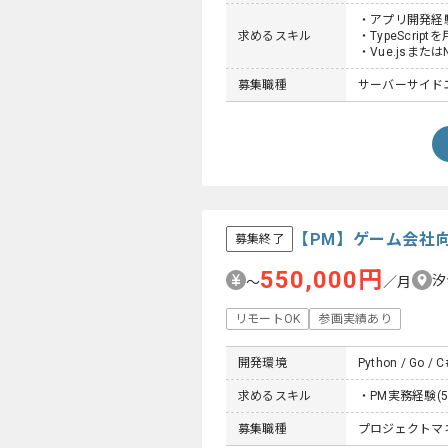
・アプリ開発経験
求めるスキル
・TypeScrip
・Vue.jsまたは
募集職種
サーバーサイド
【PM】ゲーム会社
募集終了
550,000円
汐
〜
／月
リモートOK
参画実績あり
開発環境
Python / Go / C#
求めるスキル
・PM実務経験(
募集職種
プロジェクトマネー