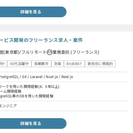
詳細を見る
サービス開発のフリーランス求人・案件
宿(東京都)/フルリモート
業務委託
(フリーランス)
躍中
40代活躍中
長期案件
急募
BtoB向け
新技術に積極的
stgreSQL / Git / Laravel / Nuxt.js / Next.js
ワークを用いた開発経験(4、5年以上)
チーム開発経験
stgreSQL等のDBを用いた開発経験
エンジニア
詳細を見る