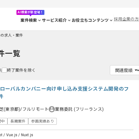
AI検索が新登場！
採用企業の方
案件検索
サービス紹介
お役立ちコンテンツ
.jsの求人・案件
件一覧
終了案件を除く
示
t】某グローバルカンパニー向け申し込み支援システム開発のフ
件
芝(東京都)/フルリモート
業務委託
(フリーランス)
躍中
長期案件
参画実績あり
t / Vue.js / Nuxt.js