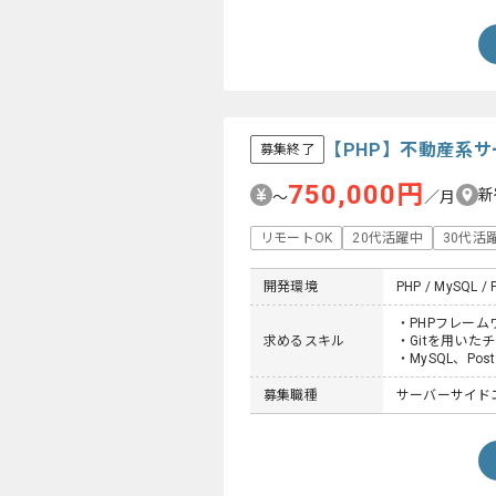
【PHP】不動産系
募集終了
750,000円
新
〜
／月
リモートOK
20代活躍中
30代活
開発環境
PHP / MySQL / Po
・PHPフレーム
求めるスキル
・Gitを用いた
・MySQL、Po
募集職種
サーバーサイド