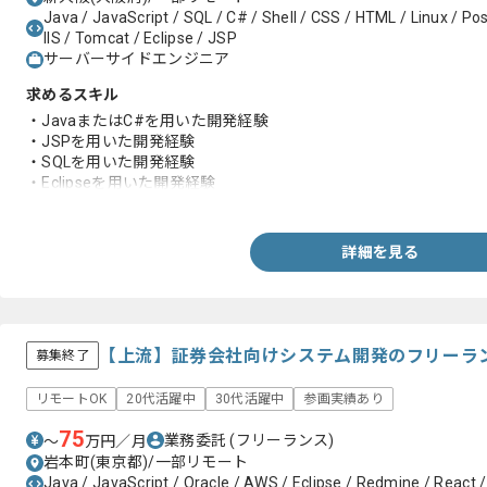
Java / JavaScript / SQL / C# / Shell / CSS / HTML / Linux / P
IIS / Tomcat / Eclipse / JSP
サーバーサイドエンジニア
求めるスキル
・JavaまたはC#を用いた開発経験
・JSPを用いた開発経験
・SQLを用いた開発経験
・Eclipseを用いた開発経験
・VisualStudio環境下での開発経験
詳細を見る
【上流】証券会社向けシステム開発のフリーラ
募集終了
リモートOK
20代活躍中
30代活躍中
参画実績あり
75
業務委託
(フリーランス)
〜
万円／月
岩本町(東京都)/一部リモート
Java / JavaScript / Oracle / AWS / Eclipse / Redmine / React 