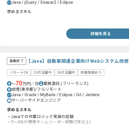
Java / jQuery / Seasar2 / Eclipse
求めるスキル
・Javaを用いた開発経験2年以上
詳細を見る
【Java】自動車関連企業向けWebシステム改
募集終了
リモートOK
20代活躍中
30代活躍中
参画実績あり
70
業務委託
(フリーランス)
〜
万円／月
成増(東京都)/フルリモート
Java / Oracle / MyBatis / Eclipse / Git / Jenkins
サーバーサイドエンジニア
求めるスキル
・Javaでの作業ロジック実装の経験
・3～4名の開発チームリーダー経験(2年以上)
・要件定義～システムテストまで一連の経験