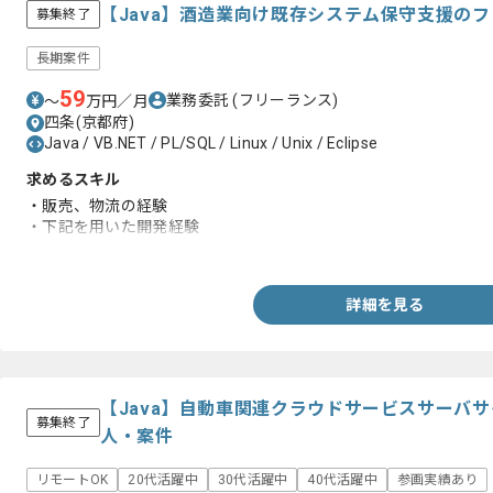
【Java】酒造業向け既存システム保守支援の
募集終了
長期案件
59
業務委託
(フリーランス)
〜
万円／月
四条(京都府)
Java / VB.NET / PL/SQL / Linux / Unix / Eclipse
求めるスキル
・販売、物流の経験
・下記を用いた開発経験
-Java、VB.NET、PL/SQL、UNIX/Linux、Eclipse
詳細を見る
【Java】自動車関連クラウドサービスサーバ
募集終了
人・案件
リモートOK
20代活躍中
30代活躍中
40代活躍中
参画実績あり