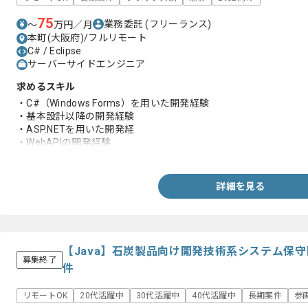
75
業務委託
(フリーランス)
〜
万円／月
本町(大阪府)/フルリモート
C# / Eclipse
サーバーサイドエンジニア
求めるスキル
・C#（Windows Forms）を用いた開発経験
・基本設計以降の開発経験
・ASP.NETを用いた開発経
・WebAPIの開発経験
・製造業のドメイン知識
詳細を見る
【Java】石炭製品向け開発技術系システム保
募集終了
件
リモートOK
20代活躍中
30代活躍中
40代活躍中
長期案件
参