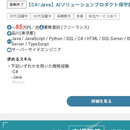
【C#/Java】AIソリューションプロダクト
募集終了
20代活躍中
30代活躍中
長期案件
急募
自社サービスあり
85
業務委託
(フリーランス)
〜
万円／月
品川(東京都)
Java / JavaScript / Python / SQL / C# / HTML / SQL Server / I
Server / TypeScript
サーバーサイドエンジニア
求めるスキル
・下記いずれかを用いた開発経験
-C#
-Java
-Pyhon
・下記いずれかの開発ツールを用いたソースコードの実装経験
-Eclipse
-Visual Studio
詳細を見る
-Visual Studio Code