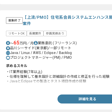
【上流/PMO】住宅系会員システムエンハンス
募集終了
案件
リモートOK
長期案件
参画実績あり
65
業務委託
(フリーランス)
〜
万円／月
品川シーサイド(東京都)/一部リモート
Java / Linux / AWS / Eclipse / Backlog
プロジェクトマネージャー(PM) / PMO
求めるスキル
・IT業界経験(7年以上)
・仕様を理解して基本設計と詳細設計の作成と修正を行った経験
・JavaとEclipseでの製造とテスト項目作成の経験
・Linuxサーバでの簡単な操作経験と知見
詳細を見る