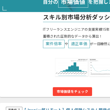
市場価値
自分の
を把握し
スキル別市場分析ダッ
ITフリーランスエンジニアの支援実績15年
蓄積された圧倒的なデータから算出！
案件倍率
適正単価
や
が一目瞭然
市場価値をチェック