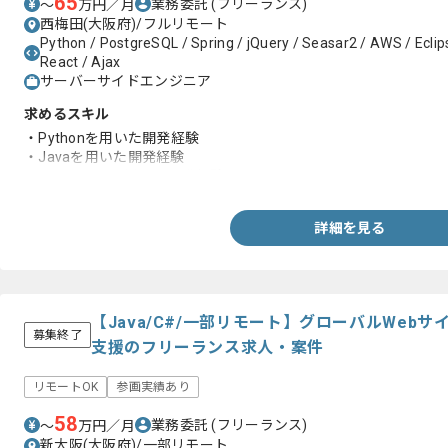
65
業務委託
(フリーランス)
〜
万円／月
西梅田(大阪府)/フルリモート
Python / PostgreSQL / Spring / jQuery / Seasar2 / AWS / Eclip
React / Ajax
サーバーサイドエンジニア
求めるスキル
・Pythonを用いた開発経験
・Javaを用いた開発経験
・TypeScriptを用いた開発経験
詳細を見る
【Java/C#/一部リモート】グローバルWeb
募集終了
支援のフリーランス求人・案件
リモートOK
参画実績あり
58
業務委託
(フリーランス)
〜
万円／月
新大阪(大阪府)/一部リモート