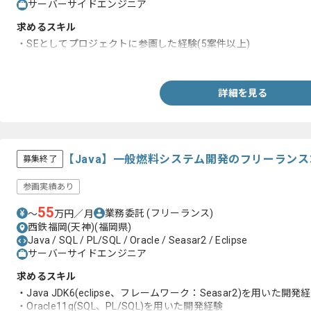
サーバーサイドエンジニア
求めるスキル
・SEとしてプロジェクトに参画した経験(5案件以上)
・Javaを用いた開発経験
詳細を見る
【Java】一般燃料システム開発のフリーラン
募集終了
参画実績あり
55
業務委託
(フリーランス)
〜
万円／月
西鉄福岡(天神)(福岡県)
Java / SQL / PL/SQL / Oracle / Seasar2 / Eclipse
サーバーサイドエンジニア
求めるスキル
・Java JDK6(eclipse、フレームワーク：Seasar2)を用いた開発
・Oracle11g(SQL、PL/SQL)を用いた開発経験