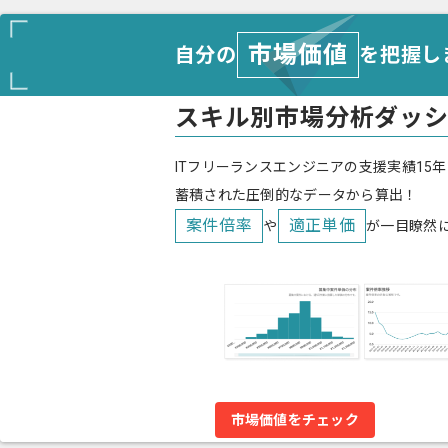
市場価値
自分の
を把握し
スキル別市場分析ダッ
ITフリーランスエンジニアの支援実績15年
蓄積された圧倒的なデータから算出！
案件倍率
適正単価
や
が一目瞭然
市場価値をチェック