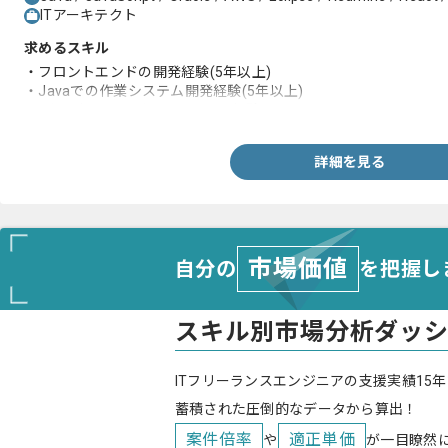
ITアーキテクト
求めるスキル
・フロントエンドの開発経験(5年以上)
・Javaでの作業システム開発経験(5年以上)
・1名以上のメンバーのフォロー経験
詳細を見る
市場価値
自分の
を把握し
スキル別市場分析ダッ
ITフリーランスエンジニアの支援実績15年
蓄積された圧倒的なデータから算出！
案件倍率
適正単価
や
が一目瞭然