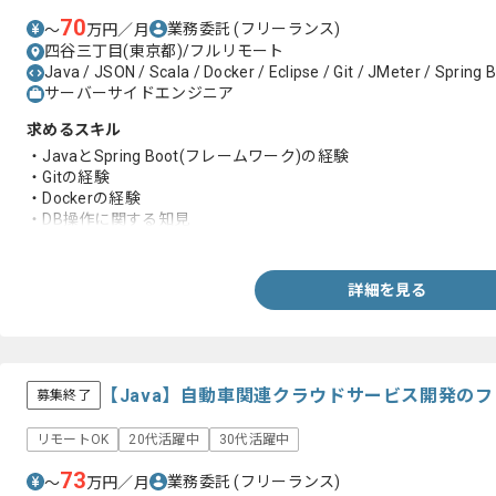
70
業務委託
(フリーランス)
〜
万円／月
四谷三丁目(東京都)/フルリモート
Java / JSON / Scala / Docker / Eclipse / Git / JMeter / Spring 
サーバーサイドエンジニア
求めるスキル
・JavaとSpring Boot(フレームワーク)の経験
・Gitの経験
・Dockerの経験
・DB操作に関する知見
・Web開発に関する知見
・WebAPI開発経験
・Jsonの経験
詳細を見る
【Java】自動車関連クラウドサービス開発の
募集終了
リモートOK
20代活躍中
30代活躍中
73
業務委託
(フリーランス)
〜
万円／月