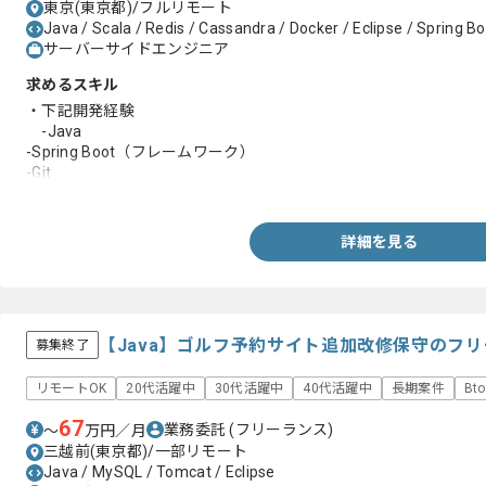
東京(東京都)/フルリモート
Java / Scala / Redis / Cassandra / Docker / Eclipse / Spring B
サーバーサイドエンジニア
求めるスキル
・下記開発経験
-Java
-Spring Boot（フレームワーク）
-Git
-Docker
・DB操作に関する知見
・Web開発に関する下記の知見
詳細を見る
-WebAPI
-Json
【Java】ゴルフ予約サイト追加改修保守のフ
募集終了
リモートOK
20代活躍中
30代活躍中
40代活躍中
長期案件
Bt
67
業務委託
(フリーランス)
〜
万円／月
三越前(東京都)/一部リモート
Java / MySQL / Tomcat / Eclipse