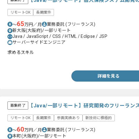
【Java/一部リモート】個人保険システム開
募集終了
リモートOK
長期案件
65
業務委託
(フリーランス)
〜
万円／月
新大阪(大阪府)/一部リモート
Java / JavaScript / CSS / HTML / Eclipse / JSP
サーバーサイドエンジニア
求めるスキル
・Javaを用いたWebアプリケーション開発経験3年以上
詳細を見る
【Java/一部リモート】研究開発のフリーラン
募集終了
リモートOK
長期案件
参画実績あり
新技術に積極的
60
業務委託
(フリーランス)
〜
万円／月
本町(大阪府)/一部リモート