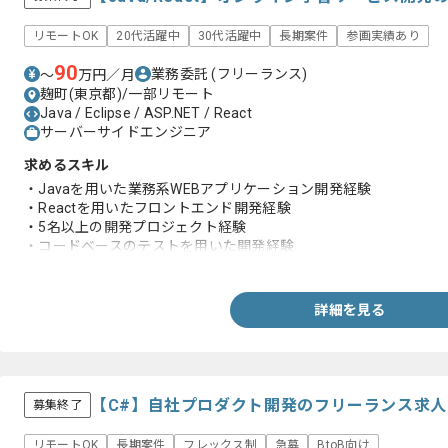
リモートOK
20代活躍中
30代活躍中
長期案件
参画実績あり
90
業務委託
(フリーランス)
〜
万円／月
麹町(東京都)/一部リモート
Java / Eclipse / ASP.NET / React
サーバーサイドエンジニア
求めるスキル
・Javaを用いた業務系WEBアプリケーション開発経験
・Reactを用いたフロントエンド開発経験
・5名以上の開発プロジェクト経験
・コードベースのテストを用いた開発経験
・基本的なインフラ、ネットワークの知見
詳細を見る
【C#】自社プロダクト開発のフリーランス求
募集終了
リモートOK
長期案件
フレックス制
急募
BtoB向け