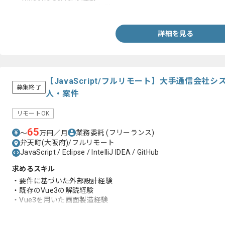
・ Tomcat、SQL Serverの経験
詳細を見る
【JavaScript/フルリモート】大手通信会
募集終了
人・案件
リモートOK
65
業務委託
(フリーランス)
〜
万円／月
弁天町(大阪府)/フルリモート
JavaScript / Eclipse / IntelliJ IDEA / GitHub
求めるスキル
・要件に基づいた外部設計経験
・既存のVue3の解読経験
・Vue3を用いた画面製造経験
・Jestを用いた試験経験