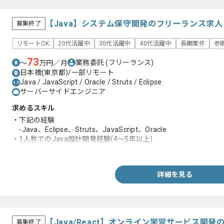
【Java】システム保守開発のフリーランス求
募集終了
リモートOK
20代活躍中
30代活躍中
40代活躍中
長期案件
参
73
業務委託
(フリーランス)
〜
万円／月
日本橋(東京都)/一部リモート
Java / JavaScript / Oracle / Struts / Eclipse
サーバーサイドエンジニア
求めるスキル
・下記の経験
-Java、Eclipse、Struts、JavaScript、Oracle
・1人称でのJava設計開発経験(4～5年以上)
・保守業務経験
詳細を見る
【Java/React】オンライン学習サービス開
募集終了