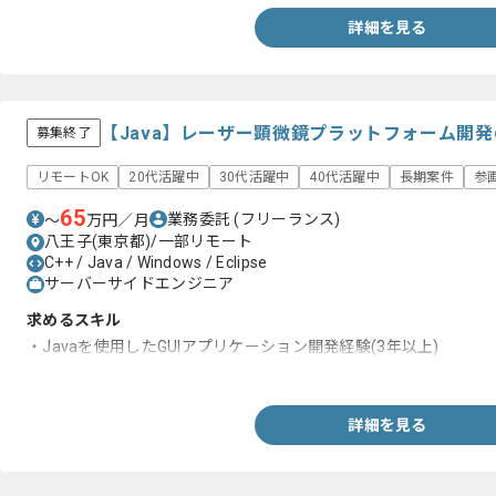
詳細を見る
【Java】レーザー顕微鏡プラットフォーム開
募集終了
リモートOK
20代活躍中
30代活躍中
40代活躍中
長期案件
参
65
業務委託
(フリーランス)
〜
万円／月
八王子(東京都)/一部リモート
C++ / Java / Windows / Eclipse
サーバーサイドエンジニア
求めるスキル
・Javaを使用したGUIアプリケーション開発経験(3年以上)
・GUI設計や画像もしくはグラフ表示機能開発の担当経験
詳細を見る