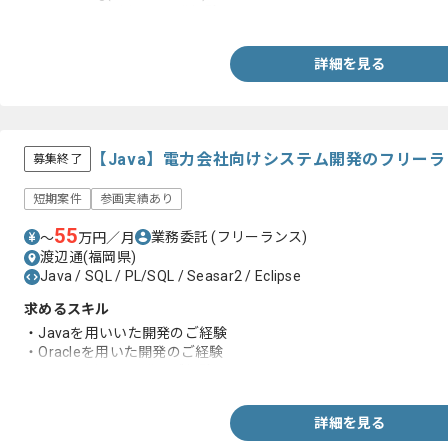
・Excel VBAを用いた開発経験
詳細を見る
【Java】電力会社向けシステム開発のフリー
募集終了
短期案件
参画実績あり
55
業務委託
(フリーランス)
〜
万円／月
渡辺通(福岡県)
Java / SQL / PL/SQL / Seasar2 / Eclipse
求めるスキル
・Javaを用いいた開発のご経験
・Oracleを用いた開発のご経験
・ VBAを用いた開発のご経験
詳細を見る