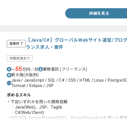
詳細を見る
【Java/C#】グローバルWebサイト運営/プ
募集終了
ランス求人・案件
参画実績あり
55
業務委託
(フリーランス)
〜
万円／月
新大阪(大阪府)
Java / JavaScript / SQL / C# / CSS / HTML / Linux / PostgreSQ
Tomcat / Eclipse / JSP
求めるスキル
・下記いずれかを用いた開発経験
‐Java(Web)、JSP、Taglib
‐C#(Web/Client)
・SQL(SQL Server/PostgreSQL)、Stored Procedureを用いた
・Eclipse、VisualStudio、Excelを用いた開発経験