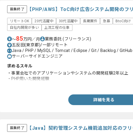
【PHP/AWS】ToC向け広告システム開発の
募集終了
リモートOK
20代活躍中
30代活躍中
長期案件
急募
BtoC向け
自社内開発が多い
上流工程の仕事
85
業務委託
(フリーランス)
〜
万円／月
五反田(東京都)/一部リモート
Java / PHP / MySQL / Tomcat / Eclipse / Git / Backlog / GitHub
サーバーサイドエンジニア
求めるスキル
・事業会社でのアプリケーションやシステムの開発経験2年以上
・PHP用いた開発経験
・AWS構築経験
詳細を見る
【Java】契約管理システム機能追加対応のフ
募集終了