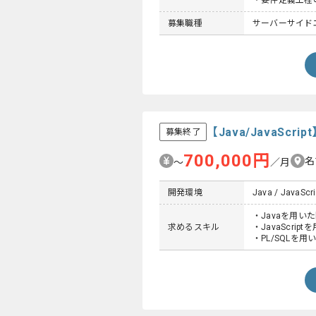
・要件定義工程
募集職種
サーバーサイド
【Java/JavaS
募集終了
700,000円
名
〜
／月
開発環境
Java / JavaScri
・Javaを用い
求めるスキル
・JavaScri
・PL/SQLを