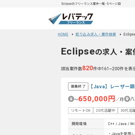
Eclipseのフリーランス案件一覧 - 5ページ目
HOME
絞り込み求人・案件検索
Ecli
Eclipse
の求人・案
820
該当案件数
件中161~200件を表
【Java】レーザ
募集終了
650,000円
八
〜
／月
リモートOK
20代活躍中
30代活
開発環境
C++ / Java / W
・Javaを使用