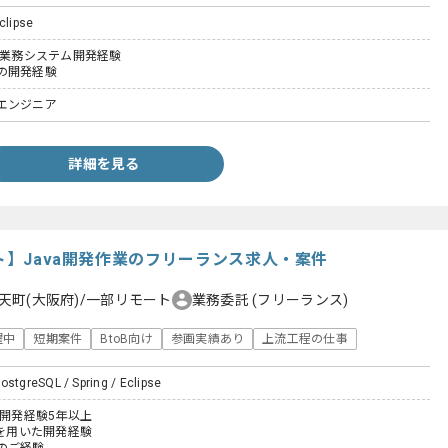
clipse
た業務システム開発経験
の開発経験
エンジニア
詳細を見る
ート】Java開発作業のフリーランス求人・案件
天町(大阪府)/一部リモート
業務委託
(フリーランス)
躍中
短期案件
BtoB向け
参画実績あり
上流工程の仕事
ostgreSQL / Spring / Eclipse
た開発経験5年以上
ng)を用いた開発経験