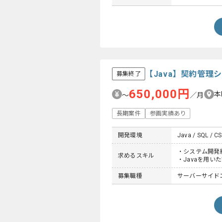
【Java】契約管
募集終了
650,000円
本
〜
／月
長期案件
参画実績あり
開発環境
Java / SQL / CS
・システム開発
求めるスキル
・Javaを用い
募集職種
サーバーサイド