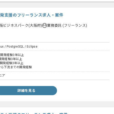
ム開発支援のフリーランス求人・案件
阪ビジネスパーク(大阪府)
業務委託
(フリーランス)
nux / PostgreSQL / Eclipse
いた開発経験3年以上
開発経験3年以上
た開発経験3年以上
から下流までの開発経験
ニア
詳細を見る