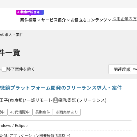
AI検索が新登場！
採用企業の方
案件検索
サービス紹介
お役立ちコンテンツ
pseの求人・案件
件一覧
終了案件を除く
示
ー顕微鏡プラットフォーム開発のフリーランス求人・案件
王子(東京都)/一部リモート
業務委託
(フリーランス)
躍中
40代活躍中
長期案件
参画実績あり
indows / Eclipse
したGUIアプリケーション開発経験(3年以上)