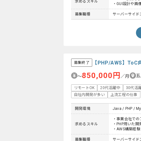
求めるスキル
・GUI設計や
募集職種
サーバーサイド
【PHP/AWS】T
募集終了
850,000円
五
〜
／月
リモートOK
20代活躍中
30代活
自社内開発が多い
上流工程の仕事
開発環境
Java / PHP / My
・事業会社での
求めるスキル
・PHP用いた開
・AWS構築経験
募集職種
サーバーサイド