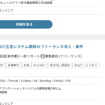
画像もしくはグラフ表示機能開発の担当経験
エンジニア
詳細を見る
oC向け広告システム開発のフリーランス求人・案件
反田(東京都)/一部リモート
業務委託
(フリーランス)
躍中
長期案件
急募
BtoC向け
新技術に積極的
自社サービスあり
SQL / Tomcat / Eclipse / Git / Backlog / GitHub / CVS
アプリケーションやシステムの開発経験2年以上
発経験
エンジニア