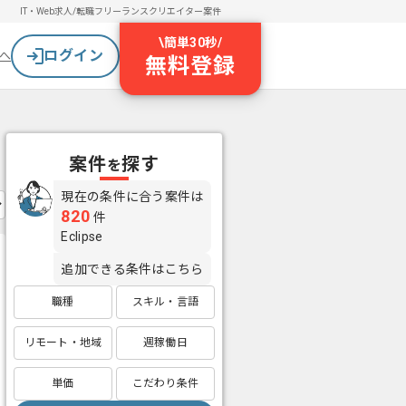
IT・Web求人/転職
フリーランスクリエイター案件
\
簡単30秒
/
ログイン
へ
無料登録
案件
探す
を
現在の条件に合う案件は
820
件
Eclipse
追加できる条件はこちら
職種
スキル・言語
リモート・地域
週稼働日
単価
こだわり条件