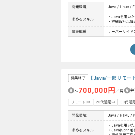
開発環境
Java / Linux / E
・Javaを用い
求めるスキル
・詳細設計以降
募集職種
サーバーサイド
【Java/一部リモ
募集終了
700,000円
弁
〜
／月
リモートOK
20代活躍中
30代活
開発環境
Java / HTML / P
・Javaを用い
求めるスキル
・Java(Spri