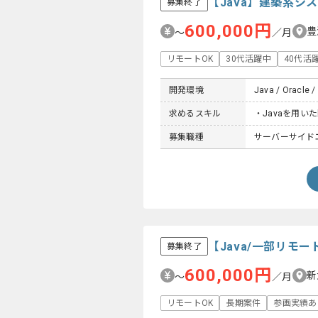
【Java】建築系
募集終了
600,000円
豊
〜
／月
リモートOK
30代活躍中
40代活
開発環境
Java / Oracle / 
求めるスキル
・Javaを用い
募集職種
サーバーサイド
【Java/一部リ
募集終了
600,000円
新
〜
／月
リモートOK
長期案件
参画実績あ