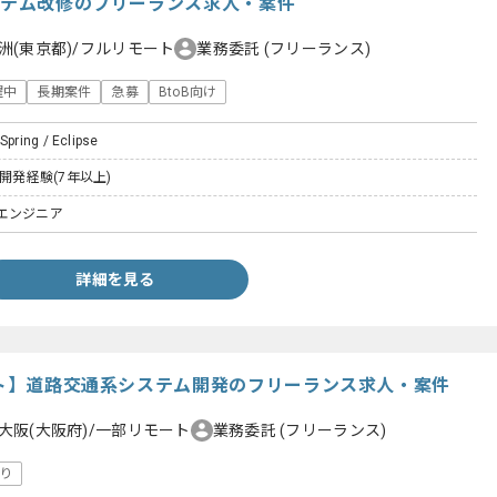
システム改修のフリーランス求人・案件
洲(東京都)/フルリモート
業務委託
(フリーランス)
躍中
長期案件
急募
BtoB向け
Spring / Eclipse
た開発経験(7年以上)
エンジニア
詳細を見る
モート】道路交通系システム開発のフリーランス求人・案件
大阪(大阪府)/一部リモート
業務委託
(フリーランス)
り