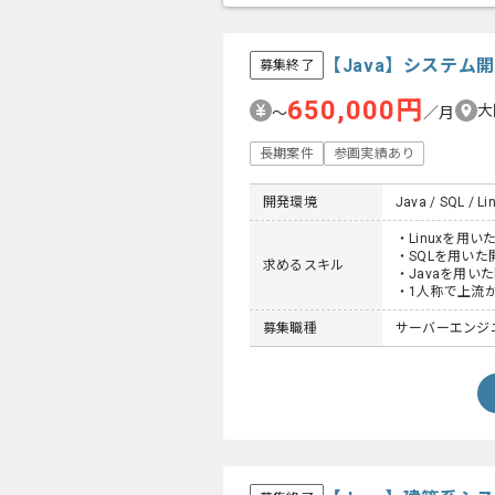
【Java】システ
募集終了
650,000円
大
〜
／月
長期案件
参画実績あり
開発環境
Java / SQL / Li
・Linuxを用
・SQLを用いた
求めるスキル
・Javaを用い
・1人称で上流
募集職種
サーバーエンジ