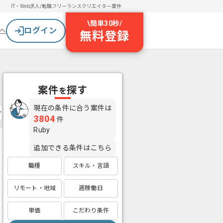
IT・Web求人/転職
フリーランスクリエイター案件
\
簡単30秒
/
ログイン
へ
無料登録
案件
探す
を
現在の条件に合う案件は
3804
件
Ruby
追加できる条件はこちら
職種
スキル・言語
リモート・地域
週稼働日
単価
こだわり条件