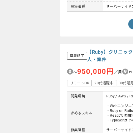
募集職種
サーバーサイド
【Ruby】クリニ
募集終了
人・案件
950,000円
五
〜
／月
リモートOK
20代活躍中
30代活
開発環境
Ruby / AWS / Re
・Webエンジニ
・Ruby on R
求めるスキル
・Reactでの開
・TypeScrip
募集職種
サーバーサイド