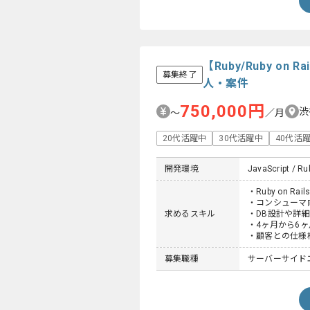
【Ruby/Ruby 
募集終了
人・案件
750,000円
渋
〜
／月
20代活躍中
30代活躍中
40代活
開発環境
JavaScript / Ru
・Ruby on Ra
・コンシューマ向
求めるスキル
・DB設計や詳
・4ヶ月から6
・顧客との仕様
募集職種
サーバーサイド