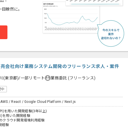
算出！
一目瞭然に。
車販売会社向け業務システム開発のフリーランス求人・案件
川(東京都)/一部リモート
業務委託
(フリーランス)
躍中
 AWS / React / Google Cloud Platform / Next.js
stAPI)を用いた開発経験(3年以上)
eact)を用いた開発経験
等のクラウド開発環境利用経験
発経験