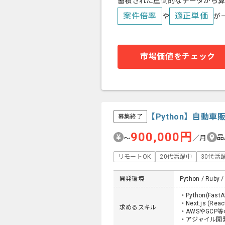
蓄積された圧倒的なデータから
案件倍率
適正単価
や
が
市場価値をチェック
【Python】自動
募集終了
900,000円
品
〜
／月
リモートOK
20代活躍中
30代活
開発環境
Python / Ruby /
・Python(Fa
・Next.js (R
求めるスキル
・AWSやGCP
・アジャイル開