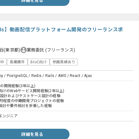
詳細を見る
on Rails】動画配信プラットフォーム開発のフリーランス求
谷(東京都)
業務委託
(フリーランス)
躍中
長期案件
BtoC向け
参画実績あり
by / PostgreSQL / Redis / Rails / AWS / React / Ajax
ilsの開発経験(3年以上)
けのWebサービス開発経験(2年以上)
細設計およびテストケース設計の経験
ヶ月程度の中期開発プロジェクトの経験
検討や要件検討を折衝した経験
エンジニア
詳細を見る