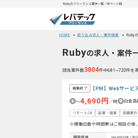
Rubyのフリーランス案件一覧 - 18ページ目
HOME
絞り込み求人・案件検索
Rub
Ruby
の求人・案件
3804
該当案件数
件中681~720件を
【PM】Webサー
募集終了
4,690円
白金高
〜
／時
リモートOK
副業・複業
長期案件
※稼働日数や時間帯はご相談の後
開発環境
JavaScript / Ru