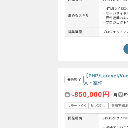
・HTMLとCSS
・サーバサイド
求めるスキル
・要件定義およ
・プロジェクト
募集職種
プロジェクトマネー
【PHP/Laravel
募集終了
人・案件
850,000円
神
〜
／月
リモートOK
BtoC向け
参画実績
開発環境
JavaScript / PH
・Webエンジニ