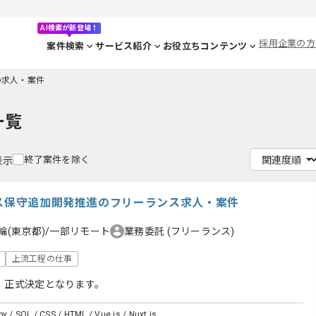
AI検索が新登場！
採用企業の方
案件検索
サービス紹介
お役立ちコンテンツ
yの求人・案件
一覧
終了案件を除く
表示
ビス保守追加開発推進のフリーランス求人・案件
輪(東京都)/一部リモート
業務委託
(フリーランス)
上流工程の仕事
、正式決定となります。
by / SQL / CSS / HTML / Vue.js / Nuxt.js