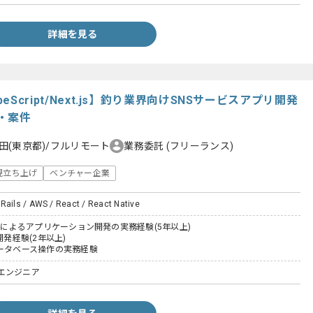
詳細を見る
s/TypeScript/Next.js】釣り業界向けSNSサービスアプリ開発
・案件
田(東京都)/フルリモート
業務委託
(フリーランス)
規立ち上げ
ベンチャー企業
Rails / AWS / React / React Native
Railsによるアプリケーション開発の実務経験(5年以上)
開発経験(2年以上)
データベース操作の実務経験
エンジニア