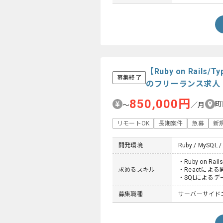
【Ruby on Rail
募集終了
のフリーランス求人
850,000円
町
〜
／月
リモートOK
長期案件
急募
新
開発環境
Ruby / MySQL / 
・Ruby on 
求めるスキル
・Reactによる
・SQLによる
募集職種
サーバーサイド