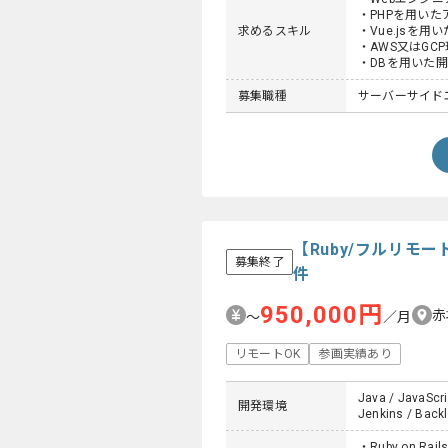
・PHPを用い
求めるスキル
・Vue.jsを用
・AWS又はGC
・DBを用いた
募集職種
サーバーサイド
【Ruby/フルリ
募集終了
件
950,000円
赤
〜
／月
リモートOK
参画実績あり
Java / JavaScri
開発環境
Jenkins / Backl
・Ruby on R