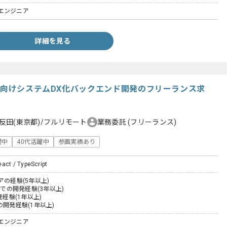
エンジニア
詳細を見る
ック向けシステムDX化バックエンド開発のフリーランス求
反田(東京都)/フルリモート
業務委託
(フリーランス)
躍中
40代活躍中
参画実績あり
act / TypeScript
アの経験(5年以上)
ailsでの開発経験(3年以上)
発経験(1年以上)
tでの開発経験(1年以上)
エンジニア