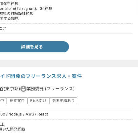
運用保守経験
raform(Terragrunt)、Git経験
、監視の詳細設計経験
に関する知見
ニア
詳細を見る
ーサイド開発のフリーランス求人・案件
谷(東京都)
業務委託
(フリーランス)
躍中
長期案件
BtoB向け
参画実績あり
 Go / Node.js / AWS / React
以上
用いた開発経験