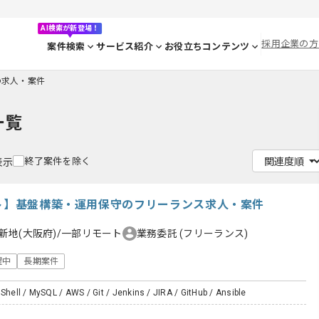
AI検索が新登場！
採用企業の方
案件検索
サービス紹介
お役立ちコンテンツ
yの求人・案件
一覧
終了案件を除く
表示
ート】基盤構築・運用保守のフリーランス求人・案件
新地(大阪府)/一部リモート
業務委託
(フリーランス)
躍中
長期案件
 Shell / MySQL / AWS / Git / Jenkins / JIRA / GitHub / Ansible