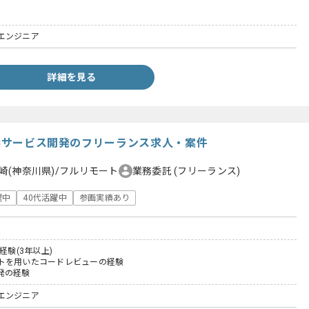
エンジニア
詳細を見る
EBサービス開発のフリーランス求人・案件
崎(神奈川県)/フルリモート
業務委託
(フリーランス)
躍中
40代活躍中
参画実績あり
経験(3年以上)
トを用いたコードレビューの経験
発の経験
エンジニア