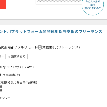
ウント用プラットフォーム開発運用保守支援のフリーランス
谷(東京都)/フルリモート
業務委託
(フリーランス)
躍中
参画実績あり
 Ruby / Go / MySQL / AWS
験(目安5年以上)
び調査結果の報告書作成経験
験
験
エンジニア