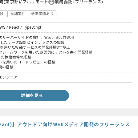
町(東京都)/フルリモート
業務委託
(フリーランス)
躍中
長期案件
参画実績あり
AWS / React / TypeScript
スのサーバーサイドの設計、実装、および運用
使用したデータ設計とインデックスの知識
Railsを用いたWebサービスの開発経験3年以上
フレームワークを用いた定常的にテストを書く開発経験
した稼働案件の経験
トを用いたコードレビューの経験
発の経験
エンジニア
詳細を見る
eact)】アウトドア向けWebメディア開発のフリーランス