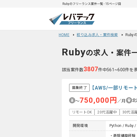
Rubyのフリーランス案件一覧 - 15ページ目
HOME
絞り込み求人・案件検索
Rub
Ruby
の求人・案件
3807
該当案件数
件中561~600件を
【AWS/一部リモ
募集終了
750,000円
北
〜
／月
リモートOK
20代活躍中
30代活
開発環境
Python / Ruby /
・基盤構築経験