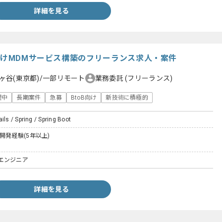
詳細を見る
人向けMDMサービス構築のフリーランス求人・案件
ヶ谷(東京都)/一部リモート
業務委託
(フリーランス)
躍中
長期案件
急募
BtoB向け
新技術に積極的
ils / Spring / Spring Boot
た開発経験(5年以上)
エンジニア
詳細を見る