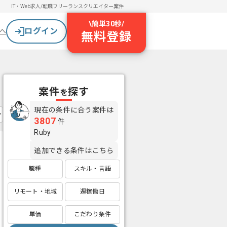
IT・Web求人/転職
フリーランスクリエイター案件
\
簡単30秒
/
ログイン
へ
無料登録
案件
探す
を
現在の条件に合う案件は
3807
件
Ruby
追加できる条件はこちら
職種
スキル・言語
リモート・地域
週稼働日
単価
こだわり条件