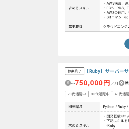
・AWS構築、
求めるスキル
・EC2、RDS、Ter
・AWSの運用
・Gitコマンド
募集職種
クラウドエンジ
【Ruby】サーバ
募集終了
750,000円
渋
〜
／月
20代活躍中
30代活躍中
40代活
開発環境
Python / Ruby /
・開発経験4年
・下記スキルを
求めるスキル
-Ruby