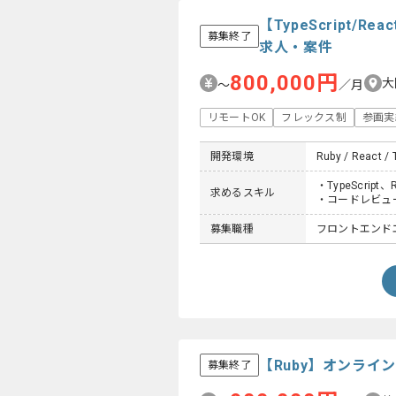
【TypeScript
募集終了
求人・案件
800,000円
大
〜
／月
リモートOK
フレックス制
参画実
開発環境
Ruby / React / 
・TypeScrip
求めるスキル
・コードレビュ
募集職種
フロントエンド
【Ruby】オンラ
募集終了