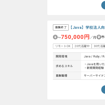
【Java】学校法
募集終了
750,000円
市
〜
／月
リモートOK
20代活躍中
30代活
開発環境
Java / Ruby / Ra
・Javaを用い
求めるスキル
・新規開発経験
募集職種
サーバーサイド