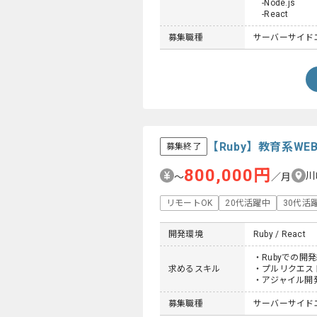
-Node.js
-React
募集職種
サーバーサイド
【Ruby】教育系W
募集終了
800,000円
川
〜
／月
リモートOK
20代活躍中
30代活
開発環境
Ruby / React
・Rubyでの開発
求めるスキル
・プルリクエス
・アジャイル開
募集職種
サーバーサイド