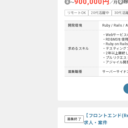
900,000円
麹
〜
／月
リモートOK
20代活躍中
30代活
開発環境
Ruby / Rails / 
・Webサービ
・RDBMSを
・Ruby on 
求めるスキル
・テスティング
・2年以上継続
・プルリクエス
・アジャイル開
募集職種
サーバーサイド
【フロントエンド(R
募集終了
求人・案件