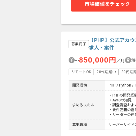
市場価値をチェック
【PHP】公式アカ
募集終了
求人・案件
850,000円
渋
〜
／月
リモートOK
20代活躍中
30代活
開発環境
PHP / Python /
・PHPの開発経
・AWSの知見
求めるスキル
・調査調査およ
・要件定義の経
・リーダーの経
募集職種
サーバーサイド