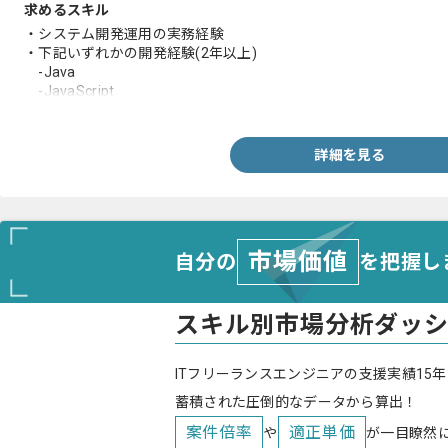
求めるスキル
・システム開発運用の実務経験
・下記いずれかの開発経験(2年以上)
-Java
-JavaScript
-PHP
-Python
-Ruby
詳細を見る
-Salesforce
-kintone
市場価値
自分の
を把握し
スキル別市場分析ダッ
ITフリーランスエンジニアの支援実績15年
蓄積された圧倒的なデータから算出！
案件倍率
適正単価
や
が一目瞭然