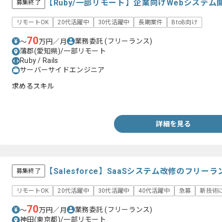
【Ruby/一部リモート】企業向けWebシステ
募集終了
リモートOK
20代活躍中
30代活躍中
長期案件
BtoB向け
70
業務委託
(フリーランス)
〜
万円／月
蒲郡(愛知県)/一部リモート
Ruby / Rails
サーバーサイドエンジニア
求めるスキル
・Ruby on Railsを用いた開発実務経験(3年以上)
詳細を見る
【Salesforce】SaaSシステム改修のフリー
募集終了
リモートOK
20代活躍中
30代活躍中
40代活躍中
急募
新技術
70
業務委託
(フリーランス)
〜
万円／月
神田(東京都)/一部リモート