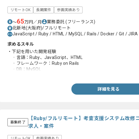
リモートOK
長期案件
参画実績あり
65
業務委託
(フリーランス)
〜
万円／月
北新地(大阪府)/フルリモート
JavaScript / Ruby / HTML / MySQL / Rails / Docker / Git / JIRA
求めるスキル
・下記を用いた開発経験
‐言語：Ruby、JavaScript、HTML
‐フレームワーク：Ruby on Rails
‐DB：MySQL
・Rspecを利用したテスト経験
・下記の利用経験
‐Docker、Git、JIRA、Confluence、Slack
詳細を見る
【Ruby/フルリモート】考査支援システム改
募集終了
求人・案件
リモートOK
参画実績あり