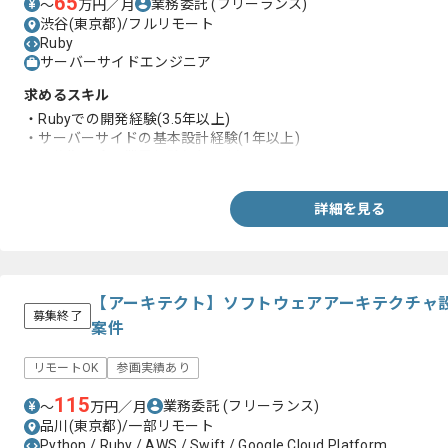
65
業務委託
(フリーランス)
〜
万円／月
渋谷(東京都)/フルリモート
Ruby
サーバーサイドエンジニア
求めるスキル
・Rubyでの開発経験(3.5年以上)
・サーバーサイドの基本設計経験(1年以上)
・研修期間除く業界経験(5年以上)
詳細を見る
【アーキテクト】ソフトウェアアーキテクチャ
募集終了
案件
リモートOK
参画実績あり
115
業務委託
(フリーランス)
〜
万円／月
品川(東京都)/一部リモート
Python / Ruby / AWS / Swift / Google Cloud Platform