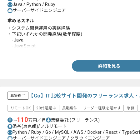
Java / Python / Ruby
サーバーサイドエンジニア
求めるスキル
・システム開発運用の実務経験
・下記いずれかの開発経験(数年程度)
-Java
-JavaScript
-PHP
-Python
-Ruby
詳細を見る
-Salesforce
【Go】IT比較サイト開発のフリーランス求人・
募集終了
リモートOK
20代活躍中
長期案件
リーダー経験を活かす
急募
110
業務委託
(フリーランス)
〜
万円／月
渋谷(東京都)/フルリモート
Python / Ruby / Go / MySQL / AWS / Docker / React / TypeScrip
サーバーサイドエンジニア / クラウドエンジニア