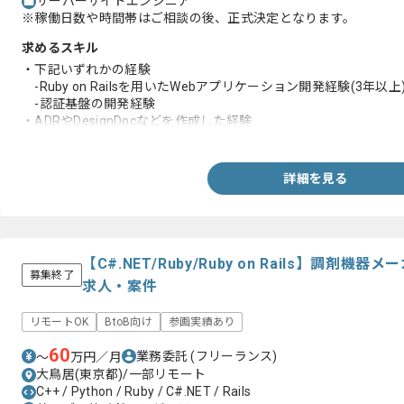
サーバーサイドエンジニア
※稼働日数や時間帯はご相談の後、正式決定となります。
求めるスキル
・下記いずれかの経験
-Ruby on Railsを用いたWebアプリケーション開発経験(3年以上
-認証基盤の開発経験
・ADRやDesignDocなどを作成した経験
・Git やGitHub によるバージョン管理システムを利用したチーム
詳細を見る
【C#.NET/Ruby/Ruby on Rails】調
募集終了
求人・案件
リモートOK
BtoB向け
参画実績あり
60
業務委託
(フリーランス)
〜
万円／月
大鳥居(東京都)/一部リモート
C++ / Python / Ruby / C#.NET / Rails