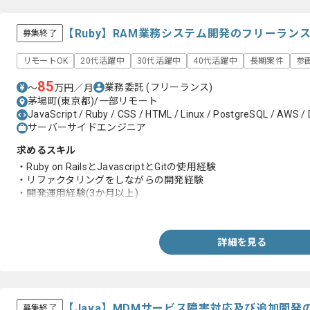
【Ruby】RAM業務システム開発のフリーラン
募集終了
リモートOK
20代活躍中
30代活躍中
40代活躍中
長期案件
参
85
業務委託
(フリーランス)
〜
万円／月
茅場町(東京都)/一部リモート
JavaScript / Ruby / CSS / HTML / Linux / PostgreSQL / AWS / D
サーバーサイドエンジニア
求めるスキル
・Ruby on RailsとJavascriptとGitの使用経験
・リファクタリングをしながらの開発経験
・開発運用経験(3か月以上)
・テスト駆動開発の経験(テストコード書く)
詳細を見る
【Java】MDMサービス障害対応及び追加開
募集終了