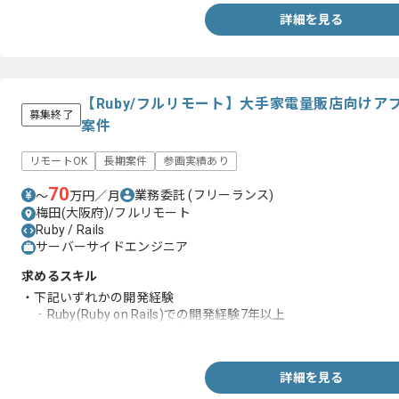
詳細を見る
【Ruby/フルリモート】大手家電量販店向け
募集終了
案件
リモートOK
長期案件
参画実績あり
70
業務委託
(フリーランス)
〜
万円／月
梅田(大阪府)/フルリモート
Ruby / Rails
サーバーサイドエンジニア
求めるスキル
・下記いずれかの開発経験
‐Ruby(Ruby on Rails)での開発経験7年以上
‐Ruby(Ruby on Rails)経験5年及び他言語経験3年以上
詳細を見る