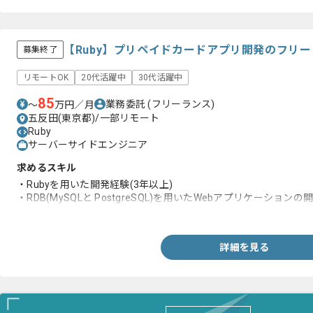
【Ruby】プリペイドカードアプリ開発のフリ
募集終了
リモートOK
20代活躍中
30代活躍中
85
業務委託
(フリーランス)
〜
万円／月
五反田(東京都)/一部リモート
Ruby
サーバーサイドエンジニア
求めるスキル
・Rubyを用いた開発経験(3年以上)
・RDB(MySQLと PostgreSQL)を用いたWebアプリケーションの
・決済機能に携わった経験
詳細を見る