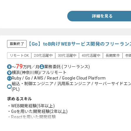
・AWS上でのアプリケーション開発経験
詳細を見る
【Go】toB向けWEBサービス開発のフリーラ
募集終了
リモートOK
20代活躍中
30代活躍中
40代活躍中
長期案件
参
79
業務委託
(フリーランス)
〜
万円／月
横浜(神奈川県)/フルリモート
Ruby / Go / AWS / React / Google Cloud Platform
組込・制御エンジニア / 汎用系エンジニア / サーバーサイドエ
(PL)
求めるスキル
・WEB開発経験(5年以上)
・Goを用いた開発経験(2年以上)
・Reactを用いた開発経験
・AWSおよびGCPを用いた開発経験