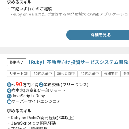
求めるスキル
・下記いずれかのご経験
-Ruby on Railsまたは類似する開発環境でのWebアプリケーシ
-金融領域もしくは金融相当のミッションクリティカルなサービス
詳細を見る
【Ruby】不動産向け投資サービスシステム開
募集終了
リモートOK
20代活躍中
30代活躍中
40代活躍中
長期案件
参
90
業務委託
(フリーランス)
〜
万円／月
六本木(東京都)/一部リモート
JavaScript / Ruby
サーバーサイドエンジニア
求めるスキル
・Ruby on Railsの開発経験(3年以上)
・JavaScriptでの開発経験
・アジャイル開発経験