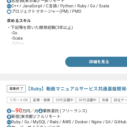
五反田(東京都)/一部リモート
C++ / JavaScript / C言語 / Python / Ruby / Go / Scala
プロジェクトマネージャー(PM) / PMO
求めるスキル
・下記等を用いた開発経験(3年以上)
-Go
-Scala
-C/C++
-Python
-Ruby
-JavaScript
詳細を見る
・エンジニアチームにおけるマネジメント経験(2年以上)
【Ruby】動画マニュアルサービス共通基盤開
募集終了
リモートOK
副業・複業
20代活躍中
30代活躍中
急募
自社サ
90
業務委託
(フリーランス)
〜
万円／月
新宿(東京都)/フルリモート
Ruby / Go / MySQL / Rails / AWS / Docker / Nginx / Git / GitHub