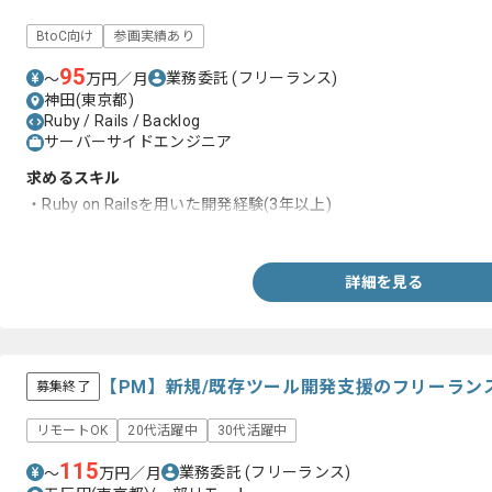
BtoC向け
参画実績あり
95
業務委託
(フリーランス)
〜
万円／月
神田(東京都)
Ruby / Rails / Backlog
サーバーサイドエンジニア
求めるスキル
・Ruby on Railsを用いた開発経験(3年以上)
・Ruby on Railsを用いたメンバー3名以上のプロジェクト経験
詳細を見る
【PM】新規/既存ツール開発支援のフリーラン
募集終了
リモートOK
20代活躍中
30代活躍中
115
業務委託
(フリーランス)
〜
万円／月