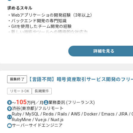
求めるスキル
・Webアプリケーショの開発経験（3年以上）
・バックエンド開発の専門知識
・Gitを使用したチーム開発の経験
・新しい技術やツールへの積極的な対応力
・チームメンバーや関係者と円滑にコミュニケーションを取る能
詳細を見る
【言語不問】暗号資産取引サービス開発のフリ
募集終了
リモートOK
長期案件
105
業務委託
(フリーランス)
〜
万円／月
渋谷(東京都)/フルリモート
Ruby / MySQL / Redis / Rails / AWS / Docker / Emacs / JIRA / 
RubyMine / Vue.js / Nuxt.js
サーバーサイドエンジニア