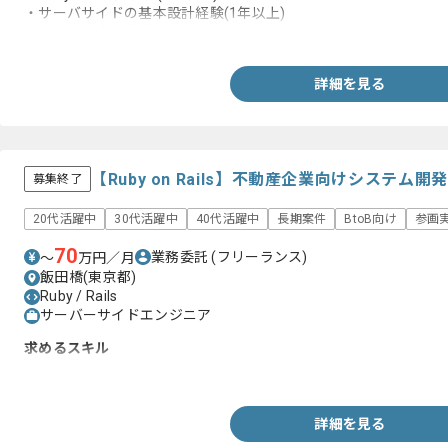
・サーバサイドの基本設計経験(1年以上)
・研修期間除く業界経験(5年以上)
詳細を見る
【Ruby on Rails】不動産企業向けシステ
募集終了
20代活躍中
30代活躍中
40代活躍中
長期案件
BtoB向け
参画
70
業務委託
(フリーランス)
〜
万円／月
飯田橋(東京都)
Ruby / Rails
サーバーサイドエンジニア
求めるスキル
・Ruby on Railsを用いた開発経験(2年以上)
詳細を見る