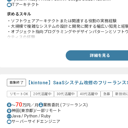
ITアーキテクト
求めるスキル
・ソフトウェアアーキテクトまたは関連する役割の実務経験
・大規模で複雑なシステムの設計と開発に関する幅広い知見と経
・オブジェクト指向プログラミングやデザインパターンとソフト
クティスの経験
・テクニカルリーダーシップとチームコラボレーションのスキル
ポートに貢献した経験
詳細を見る
【kintone】SaaSシステム改修のフリーラン
募集終了
リモートOK
20代活躍中
30代活躍中
40代活躍中
急募
新技術
70
業務委託
(フリーランス)
〜
万円／月
神田(東京都)/一部リモート
Java / Python / Ruby
サーバーサイドエンジニア