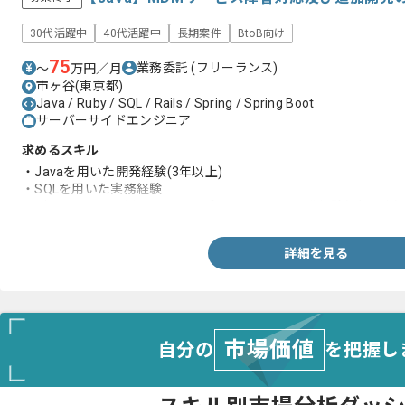
30代活躍中
40代活躍中
長期案件
BtoB向け
75
業務委託
(フリーランス)
〜
万円／月
市ヶ谷(東京都)
Java / Ruby / SQL / Rails / Spring / Spring Boot
サーバーサイドエンジニア
求めるスキル
・Javaを用いた開発経験(3年以上)
・SQLを用いた実務経験
・データベースを用いたWebアプリケーション開発経験(5年以上)
詳細を見る
市場価値
自分の
を把握し