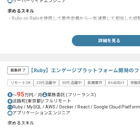
サーバーサイドエンジニア
求めるスキル
・Ruby on Railsを使用して要件定義から一気通貫して担当した経
・テックリードの経験
詳細を見る
【Ruby】エンゲージプラットフォーム開発の
募集終了
リモートOK
20代活躍中
30代活躍中
長期案件
BtoB向け
参画
95
業務委託
(フリーランス)
〜
万円／月
淡路町(東京都)/フルリモート
Ruby / MySQL / AWS / Docker / React / Google Cloud Platform
アプリケーションエンジニア
求めるスキル
・Ruby on Railsを用いた開発経験(3年以上)