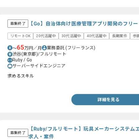
【Go】自治体向け医療管理アプリ開発のフリ
募集終了
リモートOK
20代活躍中
30代活躍中
40代活躍中
長期案件
参
65
業務委託
(フリーランス)
〜
万円／月
渋谷(東京都)/フルリモート
Ruby / Go
サーバーサイドエンジニア
求めるスキル
・Go言語での基本設計〜テストまでの経験
詳細を見る
【Ruby/フルリモート】玩具メーカーシステ
募集終了
求人・案件