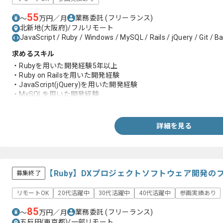
55
業務委託
(フリーランス)
〜
万円／月
北新地(大阪府)/フルリモート
JavaScript / Ruby / Windows / MySQL / Rails / jQuery / Git / B
求めるスキル
・Rubyを用いた開発経験5年以上
・Ruby on Railsを用いた開発経験
・JavaScript(jQuery)を用いた開発経験
・MySQLを用いた開発経験
・テスト仕様書作成経験（単体、結合）
詳細を見る
【Ruby】DXプロジェクトソフトウェア開発の
募集終了
リモートOK
20代活躍中
30代活躍中
40代活躍中
参画実績あり
85
業務委託
(フリーランス)
〜
万円／月
五反田(東京都)/一部リモート