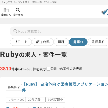
Rubyのフリーランス求人・案件一覧 - 17ページ目
企業の方
案件検索
リモート
都道府県
職種
言語
注目条件
+1
Ruby
の求人・案件一覧
3810
公開中の案件のみ表示
件中641~680件を表示
【Ruby】 自治体向け医療管理アプリケーシ
募集終了
件
リモートOK
20代活躍中
30代活躍中