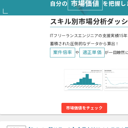
市場価値
自分の
を把握し
スキル別市場分析ダッ
ITフリーランスエンジニアの支援実績15年
蓄積された圧倒的なデータから算出！
案件倍率
適正単価
や
が一目瞭然
市場価値をチェック