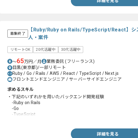
詳細を見る
【Ruby/Ruby on Rails/TypeScript/R
募集終了
人・案件
リモートOK
20代活躍中
30代活躍中
65
業務委託
(フリーランス)
〜
万円／月
目黒(東京都)/一部リモート
Ruby / Go / Rails / AWS / React / TypeScript / Next.js
フロントエンドエンジニア / サーバーサイドエンジニア
求めるスキル
・下記のいずれかを用いたバックエンド開発経験
-Ruby on Rails
-Go
-TypeScript
・ReactまたはNext.jsを用いたフロントエンド開発経験
・DBスキーマ設計経験
・テストコード作成経験
詳細を見る
・クラウド環境の設計構築経験