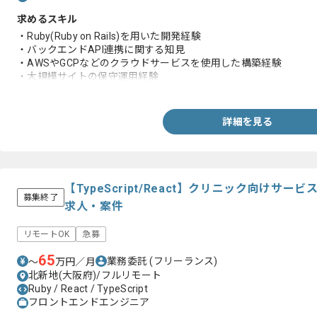
求めるスキル
・Ruby(Ruby on Rails)を用いた開発経験
・バックエンドAPI連携に関する知見
・AWSやGCPなどのクラウドサービスを使用した構築経験
・大規模サイトの保守運用経験
・SQLを利用した開発運用保守の経験
・バージョン管理システム(Git)の利用経験
詳細を見る
【TypeScript/React】クリニック向けサ
募集終了
求人・案件
リモートOK
急募
65
業務委託
(フリーランス)
〜
万円／月
北新地(大阪府)/フルリモート
Ruby / React / TypeScript
フロントエンドエンジニア