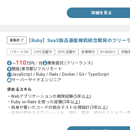
詳細を見る
【Ruby】SaaS製品基盤機能統合開発のフリ
募集終了
リモートOK
20代活躍中
30代活躍中
長期案件
BtoB向け
参画
110
業務委託
(フリーランス)
〜
万円／月
銀座(東京都)/フルリモート
JavaScript / Ruby / Rails / Docker / Git / TypeScript
サーバーサイドエンジニア
求めるスキル
・Webアプリケーションの開発経験(5年以上)
・Ruby on Rails を使った経験(3年以上)
・自身が書いたコードの結合テスト仕様設計(3年以上)
・自身が担当するモジュールを、設計、実装、結合テストまで一
・要件文書から開発要件の知見