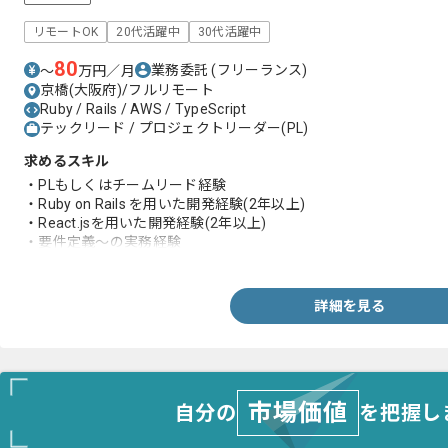
リモートOK
20代活躍中
30代活躍中
80
業務委託
(フリーランス)
〜
万円／月
京橋(大阪府)/フルリモート
Ruby / Rails / AWS / TypeScript
テックリード / プロジェクトリーダー(PL)
求めるスキル
・PLもしくはチームリード経験
・Ruby on Rails を用いた開発経験(2年以上)
・React.jsを用いた開発経験(2年以上)
・要件定義～の実務経験
・既存システムの負債を考慮した機能拡張設計経験
詳細を見る
市場価値
自分の
を把握し