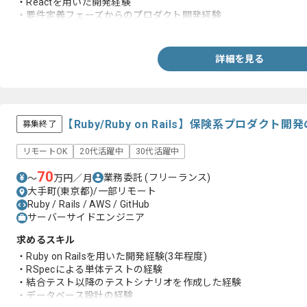
・Reactを用いた開発経験
・要件定義フェーズからのプロダクト開発経験
・プロジェクトマネジメント経験
・コードレビュー経験
詳細を見る
【Ruby/Ruby on Rails】保険系プロダク
募集終了
リモートOK
20代活躍中
30代活躍中
70
業務委託
(フリーランス)
〜
万円／月
大手町(東京都)/一部リモート
Ruby / Rails / AWS / GitHub
サーバーサイドエンジニア
求めるスキル
・Ruby on Railsを用いた開発経験(3年程度)
・RSpecによる単体テストの経験
・結合テスト以降のテストシナリオを作成した経験
・データベース設計の経験