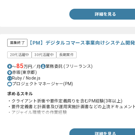
・GitHubの使用経験
詳細を見る
【PM】デジタルコマース事業向けシステム開
募集終了
20代活躍中
30代活躍中
長期案件
85
業務委託
(フリーランス)
〜
万円／月
赤坂(東京都)
Ruby / Node.js
プロジェクトマネージャー(PM)
求めるスキル
・クライアント折衝や要件定義周りを含むPM経験(3年以上)
・要件定義書と計画書及び運用実施計画書などの上流ドキュメン
・アジャイル環境での作業経験
・システム開発経験
詳細を見る