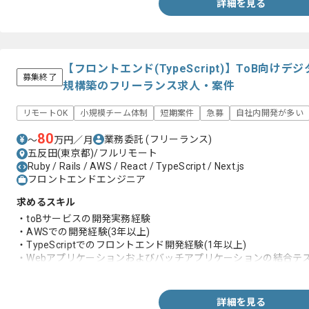
詳細を見る
【フロントエンド(TypeScript)】ToB向
募集終了
規構築のフリーランス求人・案件
リモートOK
小規模チーム体制
短期案件
急募
自社内開発が多い
80
業務委託
(フリーランス)
〜
万円／月
五反田(東京都)/フルリモート
Ruby / Rails / AWS / React / TypeScript / Next.js
フロントエンドエンジニア
求めるスキル
・toBサービスの開発実務経験
・AWSでの開発経験(3年以上)
・TypeScriptでのフロントエンド開発経験(1年以上)
・Webアプリケーションおよびバッチアプリケーションの結合テス
上)
・テストデータ作成経験
・チーム開発経験(1年以上)
詳細を見る