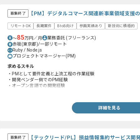
【PM】デジタルコマース関連新事業領域支援
募集終了
リモートOK
長期案件
BtoB向け
参画実績あり
新技術に積極的
85
業務委託
(フリーランス)
〜
万円／月
赤坂(東京都)/一部リモート
Ruby / Node.js
プロジェクトマネージャー(PM)
求めるスキル
・PMとして要件定義と上流工程の作業経験
・開発ベンダー側でのPM経験
・オープン言語での開発経験
・アジャイル環境での経験
詳細を見る
【テックリード/PL】損益情報集約サービス開
募集終了