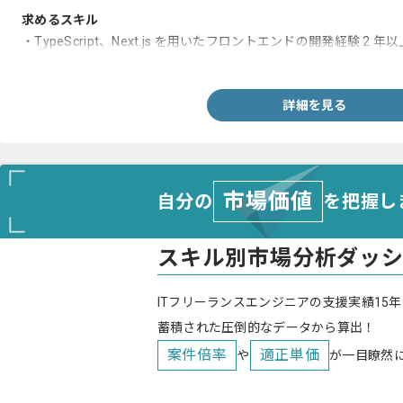
求めるスキル
・TypeScript、Next.js を用いたフロントエンドの開発経験 2 年以
・POやディレクターとの要件定義経験
詳細を見る
市場価値
自分の
を把握し
スキル別市場分析ダッ
ITフリーランスエンジニアの支援実績15年
蓄積された圧倒的なデータから算出！
案件倍率
適正単価
や
が一目瞭然