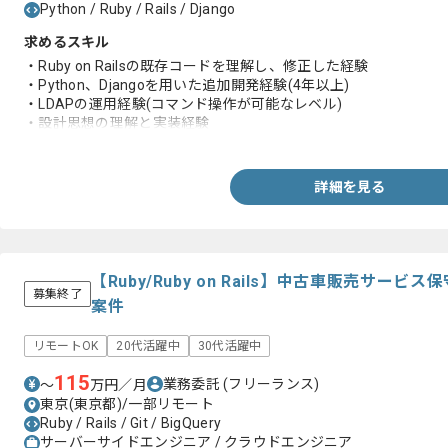
Python / Ruby / Rails / Django
求めるスキル
・Ruby on Railsの既存コードを理解し、修正した経験
・Python、Djangoを用いた追加開発経験(4年以上)
・LDAPの運用経験(コマンド操作が可能なレベル)
・設計思想の理解と実装経験
・マニュアル作成経験
詳細を見る
【Ruby/Ruby on Rails】中古車販売サー
募集終了
案件
リモートOK
20代活躍中
30代活躍中
115
業務委託
(フリーランス)
〜
万円／月
東京(東京都)/一部リモート
Ruby / Rails / Git / BigQuery
サーバーサイドエンジニア / クラウドエンジニア