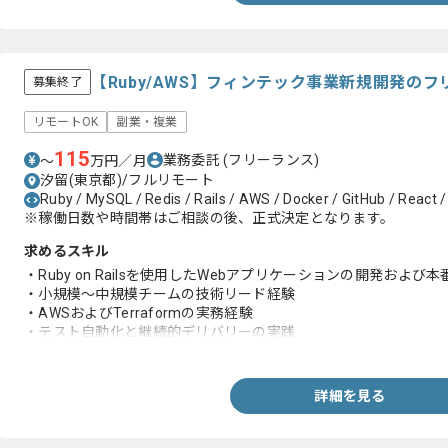
・OpenAI API等を活用したAI機能の実装やPoC開発の経験
【Ruby/AWS】フィンテック事業新規開発の
募集終了
リモートOK
副業・複業
115
業務委託
(フリーランス)
〜
万円／月
汐留(東京都)/フルリモート
Ruby / MySQL / Redis / Rails / AWS / Docker / GitHub / React /
※稼働日数や時間帯はご相談の後、正式決定となります。
求めるスキル
・Ruby on Railsを使用したWebアプリケーションの開発および本
・小規模〜中規模チームの技術リード経験
・AWSおよびTerraformの実務経験
・テスト自動化と継続的デリバリーの実践
・英語のリーディングおよびライティング能力
詳細を見る