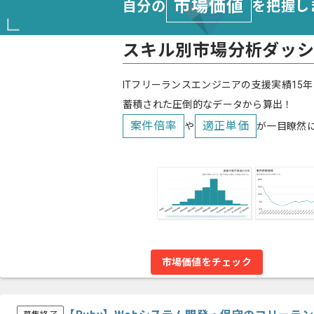
市場価値
自分の
を把握し
スキル別市場分析ダッ
ITフリーランスエンジニアの支援実績15年
蓄積された圧倒的なデータから算出！
案件倍率
適正単価
や
が一目瞭然
市場価値をチェック