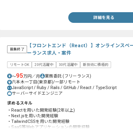
・SQLデータベースの利用経験
詳細を見る
【フロントエンド（React）】オンラインス
募集終了
ーランス求人・案件
リモートOK
20代活躍中
30代活躍中
新技術に積極的
95
業務委託
(フリーランス)
〜
万円／月
六本木一丁目(東京都)/一部リモート
JavaScript / Ruby / Rails / GitHub / React / TypeScript
サーバーサイドエンジニア
求めるスキル
・Reactを用いた開発経験(2年以上)
・Next.jsを用いた開発経験
・TailwindCSSを用いた開発経験
・SaaS等Webアプリケーションの開発経験
・アジャイル開発の経験