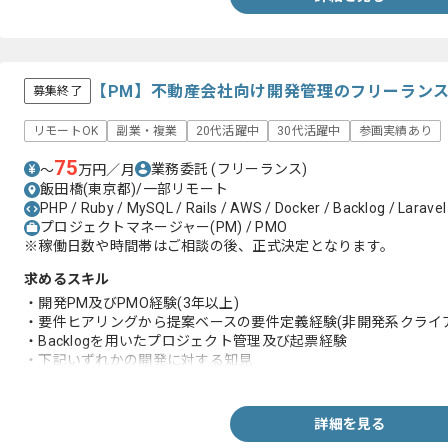
【PM】不動産会社向け開発管理のフリーラン
募集終了
リモートOK
副業・複業
20代活躍中
30代活躍中
参画実績あり
75
業務委託
(フリーランス)
〜
万円／月
飯田橋(東京都)/一部リモート
PHP / Ruby / MySQL / Rails / AWS / Docker / Backlog / Laravel
プロジェクトマネージャー(PM) / PMO
※稼働日数や時間帯はご相談の後、正式決定となります。
求めるスキル
・開発PM及びPMO経験(3年以上)
・要件ヒアリングから提案ベースの要件定義経験(非開発系クライ
・Backlogを用いたプロジェクト管理及び起票経験
・下記いずれかの開発に対する知見
-Laravel(PHP)
-Ruby on Rails(Ruby)
-MySQL
詳細を見る
・工数見積り経験