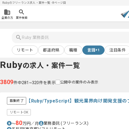
Rubyのフリーランス求人・案件一覧 - 8ページ目
企業の方
案件検索
リモート
都道府県
職種
言語
注目条件
+1
Ruby
の求人・案件一覧
3809
公開中の案件のみ表示
件中281~320件を表示
【Ruby/TypeScript】観光業界向け開発支
募集終了
リモートOK
80
業務委託
(フリーランス)
〜
万円／月