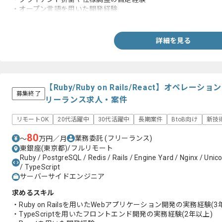
・オープン言語を用いた開発経験
・アジャイル環境での経験
詳細を見る
【Ruby/Ruby on Rails/React】オペ
募集終了
リーランス求人・案件
リモートOK
20代活躍中
30代活躍中
長期案件
BtoB向け
新技
80
業務委託
(フリーランス)
〜
万円／月
東銀座(東京都)/フルリモート
Ruby / PostgreSQL / Redis / Rails / Engine Yard / Nginx / Unico
/ TypeScript
サーバーサイドエンジニア
求めるスキル
・Ruby on Railsを用いたWebアプリケーション開発の実務経験(3
・TypeScriptを用いたフロントエンド開発の実務経験(2年以上)