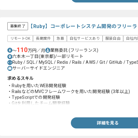
【Ruby】コーポレートシステム開発のフリー
募集終了
リモートOK
長期案件
急募
自社サービスあり
服装自由
自社内
110
業務委託
(フリーランス)
〜
万円／月
六本木一丁目(東京都)/一部リモート
Ruby / SQL / MySQL / Redis / Rails / AWS / Git / GitHub / TypeS
サーバーサイドエンジニア
求めるスキル
・Rubyを用いたWEB開発経験
・RailsなどのMVCフレームワークを用いた開発経験 (3年以上)
・TypeScriptでの開発経験
・Gitを利用したチーム開発経験
・外部APIとの連携開発経験
・AWSコンソールやCLIの利用経験
・アジャイル開発での開発経験
詳細を見る