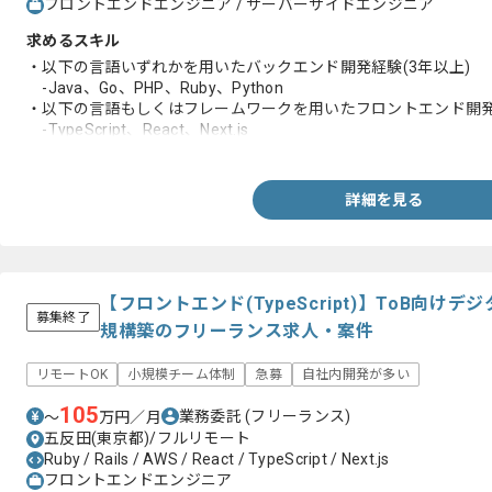
フロントエンドエンジニア / サーバーサイドエンジニア
求めるスキル
・以下の言語いずれかを用いたバックエンド開発経験(3年以上)
-Java、Go、PHP、Ruby、Python
・以下の言語もしくはフレームワークを用いたフロントエンド開発経
-TypeScript、React、Next.js
・SPA開発経験
・Gitを用いたチーム開発経験
・RDBMS の基礎知識と実務経験
詳細を見る
-テーブル設計、パフォーマンス改善などの経験
【フロントエンド(TypeScript)】ToB向
募集終了
規構築のフリーランス求人・案件
リモートOK
小規模チーム体制
急募
自社内開発が多い
105
業務委託
(フリーランス)
〜
万円／月
五反田(東京都)/フルリモート
Ruby / Rails / AWS / React / TypeScript / Next.js
フロントエンドエンジニア