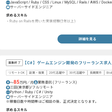
JavaScript / Ruby / CSS / Linux / MySQL / Rails / AWS / Docker
サーバーサイドエンジニア
求めるスキル
・Ruby on Railsを用いた実装経験(2年以上)
・フロントエンドの知見(ES6とScssなど)
詳細を見る
【C#】ゲームエンジン開発のフリーランス求
募集終了
リモートOK
副業・複業
20代活躍中
30代活躍中
長期案件
Bt
85
業務委託
(フリーランス)
〜
万円／月
三田(東京都)/フルリモート
Python / Ruby / C# / Unity
サーバーサイドエンジニア
※稼働日数や時間帯はご相談の後、正式決定となります。
求めるスキル