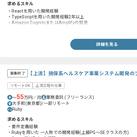
求めるスキル
・Reactを用いた開発経験
・TypeScriptを用いた開発経験2年以上
・Amazon CognitoまたはAmplifyの知見
・OAuth 2.0やOpenID Connectに関する知見
詳細を見る
【上流】損保系ヘルスケア事業システム開発の
募集終了
リモートOK
上流工程の仕事
55
業務委託
(フリーランス)
〜
万円／月
大手町(東京都)/一部リモート
Ruby
求めるスキル
・要件定義経験
・Rubyを用いた 一人称での開発経験(上級PG～SEクラスの方)