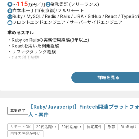
115
業務委託
(フリーランス)
〜
万円／月
六本木一丁目(東京都)/フルリモート
Ruby / MySQL / Redis / Rails / JIRA / GitHub / React / TypeScri
フロントエンドエンジニア / サーバーサイドエンジニア
求めるスキル
・Ruby on Railsの実務使用経験(3年以上)
・Reactを用いた開発経験
・リファクタリング経験
・Gitの利用経験
・Dockerの利用経験
・MVCフレームワークを使用したウェブアプリケーション開発経
詳細を見る
【Ruby/Javascript】Fintech関連プラ
募集終了
人・案件
リモートOK
20代活躍中
30代活躍中
長期案件
急募
BtoB向け
自社内開発が多い