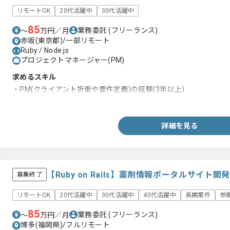
リモートOK
20代活躍中
30代活躍中
85
業務委託
(フリーランス)
〜
万円／月
赤坂(東京都)/一部リモート
Ruby / Node.js
プロジェクトマネージャー(PM)
求めるスキル
・PM(クライアント折衝や要件定義)の経験(3年以上)
・要件定義書やテスト計画書および運用実施計画書などの上流ド
詳細を見る
【Ruby on Rails】薬剤情報ポータルサイ
募集終了
リモートOK
20代活躍中
30代活躍中
40代活躍中
長期案件
参
85
業務委託
(フリーランス)
〜
万円／月
博多(福岡県)/フルリモート