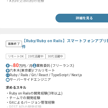
・Azure又はRubyの経験
・環境構築経験
詳細を見る
【Ruby/Ruby on Rails】スマートフォン
募集終了
件
リモートOK
20代活躍中
30代活躍中
80
業務委託
(フリーランス)
〜
万円／月
六本木(東京都)/フルリモート
Ruby / Rails / Git / React / TypeScript / Next.js
サーバーサイドエンジニア
求めるスキル
・Ruby on Railsの開発経験(3年以上)
・チームでの開発経験
・Gitによるバージョン管理経験
・REST APIの開発経験