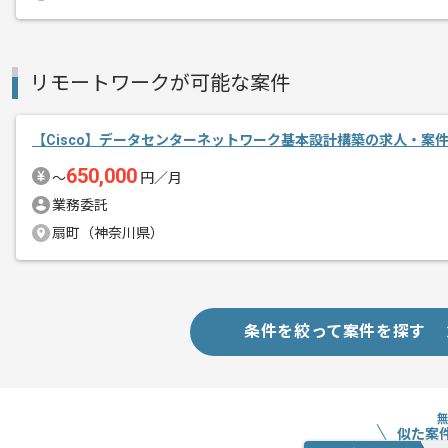
リモートワークが可能な案件
【Cisco】データセンターネットワーク基本設計構築の求人・案
650,000
〜
円／月
業務委託
扇町（神奈川県）
条件を絞って案件を探す
似た案