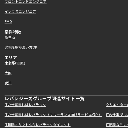
フロントエンドエンジニア
インフラエンジニア
PMO
案件特徴
高単価
実務経験が浅い方OK
エリア
東京都(23区)
大阪
愛知
レバレジーズグループ関連サイト一覧
ITの仕事探しはレバテック
クリエイター
ITの仕事探しはレバテック（フリーランス向けサービス紹介）
ITの仕事探
IT転職スカウトならレバテックダイレクト
IT転職なら