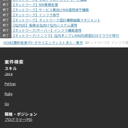
【ネットワーク】NW業務支援
終了
【ネットワーク】サービス業向けNW運用保守構築
終了
【ネットワーク】インフラ保守
終了
【ネットワーク】ネットワーク設計構築組織マネジメント
終了
【社内SE】製薬会社向け社内システム運用
終了
【ネットワーク/サーバー】インフラ構築運用
終了
【ネットワーク/インフラ】社内オンプレNAS内資産BOXクラウド移行
終了
HOME
案件検索
データサイエンティスト求人・案件
【ネットワーク】インフラ
案件検索
スキル
Java
Python
Ruby
Go
職種・ポジション
プログラマー(PG)