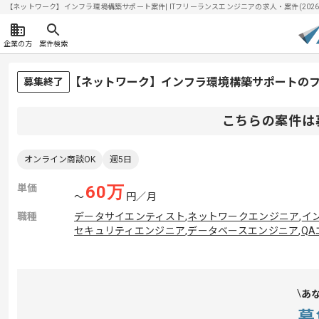
【ネットワーク】インフラ環境構築サポート案件| ITフリーランスエンジニアの求人・案件(2026/0
企業の方
案件検索
【ネットワーク】インフラ環境構築サポートの
募集終了
こちらの案件は
オンライン商談OK
週5日
単価
60
万
〜
円／月
職種
データサイエンティスト
,
ネットワークエンジニア
,
イ
セキュリティエンジニア
,
データベースエンジニア
,
Q
あ
募