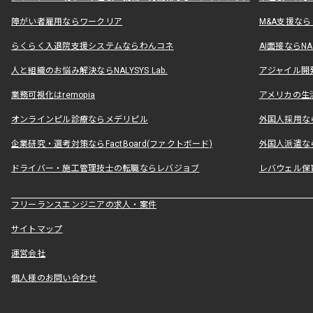
障がい者雇用ならワークリア
M&A支援な
らくらく入退院支援システムならわんコネ
AI面接ならNAL
人と組織のお悩み解決ならNALYSYS Lab.
アジャイル開発なら
業務可視化はremopia
アメリカの生活
オンラインピル診療ならメデリピル
外国人採用ならLe
企業研究・選考対策ならFactBoard(ファクトボード)
外国人派遣なら
ドライバー・施工管理技士の転職ならレバジョブ
レバウェル保
フリーランスエンジニアの求人・案件
サイトマップ
運営会社
個人様のお問い合わせ