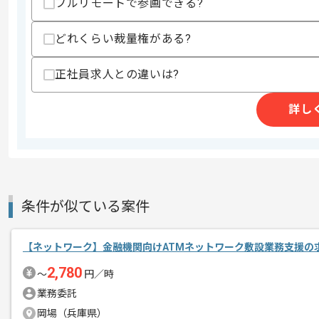
フルリモートで参画できる?
商談回数
1回
その他募集要項
募集人数
1人
どれくらい裁量権がある?
作業開始日
2024/06/03
正社員求人との違いは?
詳し
ICTインフラ環境の提案、設計、構築
エージェントからのコ
今回は、プロパーの方と共に、クライア
メント
基本的には常駐での作業を見込んでおり
チームでの開発が得意な方にマッチしま
条件が似ている案件
【ネットワーク】金融機関向けATMネットワーク敷設業務支援の
2,780
〜
円／時
業務委託
岡場（兵庫県）