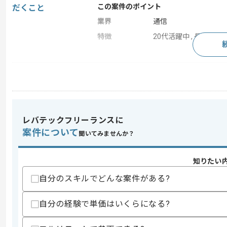
この案件のポイント
だくこと
業界
通信
特徴
20代活躍中 , 長期プロジ
求めるスキル
スキル
・ネットワークエンジニアとしての実務
・ネットワーク設計構築経験
・ケーブル配線、ラッキングなどの作業
レバテックフリーランスに
歓迎スキル
案件について
聞いてみませんか？
・インフラ構築の上流工程実務経験
・要件定義のご経験
・ベンダー折衝経験
知りたい
自分のスキルでどんな案件がある?
スキルに不安がある方へ
上記に似た経験やスキルをお持ちであれば申
自分の経験で単価はいくらになる?