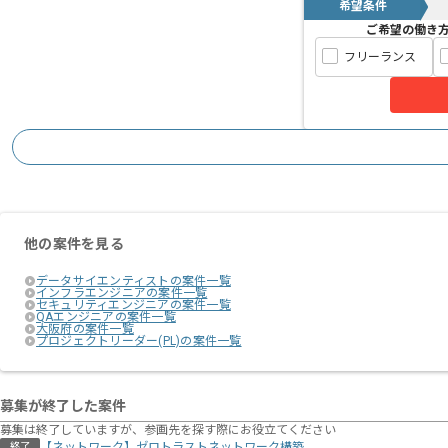
希望条件
ご希望の働き
フリーランス
他の案件を見る
データサイエンティストの案件一覧
インフラエンジニアの案件一覧
セキュリティエンジニアの案件一覧
QAエンジニアの案件一覧
大阪府の案件一覧
プロジェクトリーダー(PL)の案件一覧
募集が終了した案件
募集は終了していますが、参画先を探す際にお役立てください
【ネットワーク】ゼロトラストネットワーク構築
終了