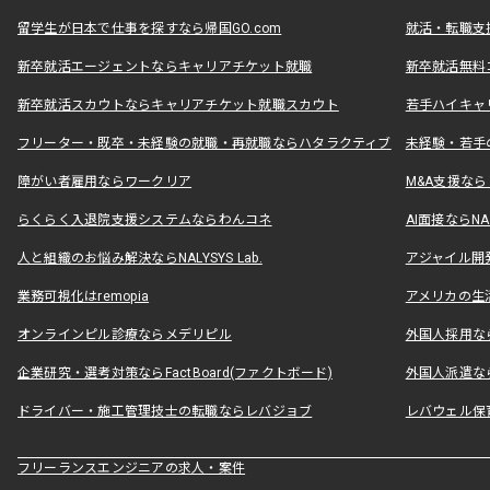
留学生が日本で仕事を探すなら帰国GO.com
就活・転職支
新卒就活エージェントならキャリアチケット就職
新卒就活無料
新卒就活スカウトならキャリアチケット就職スカウト
若手ハイキャ
フリーター・既卒・未経験の就職・再就職ならハタラクティブ
未経験・若手
障がい者雇用ならワークリア
M&A支援な
らくらく入退院支援システムならわんコネ
AI面接ならNAL
人と組織のお悩み解決ならNALYSYS Lab.
アジャイル開発なら
業務可視化はremopia
アメリカの生活
オンラインピル診療ならメデリピル
外国人採用ならLe
企業研究・選考対策ならFactBoard(ファクトボード)
外国人派遣なら
ドライバー・施工管理技士の転職ならレバジョブ
レバウェル保
フリーランスエンジニアの求人・案件