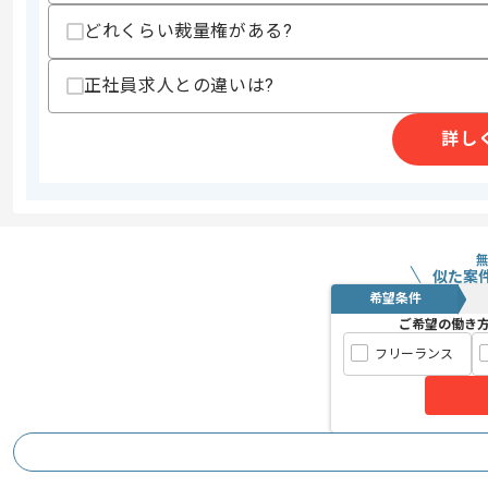
支払いサイト
15日
どれくらい裁量権がある?
正社員求人との違いは?
商談回数
1回
その他募集要項
募集人数
1人
詳し
作業開始日
2017/05/08
システムコンサルからソリューション提
エージェントからのコ
似た案
メント
希望条件
某企業メールシステムの設計、構築に携
ご希望の働き
Linux構築の基本スキルがある方にマッ
フリーランス