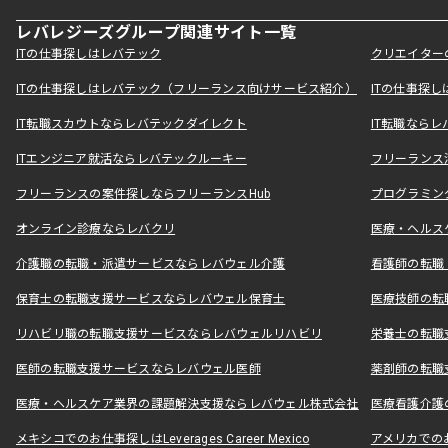
レバレジーズグループ関連サイト一覧
ITの仕事探しはレバテック
クリエイター
ITの仕事探しはレバテック（フリーランス向けサービス紹介）
ITの仕事探
IT転職スカウトならレバテックダイレクト
IT転職なら
ITエンジニア就活ならレバテックルーキー
フリーランス
フリーランスの案件探しならフリーランスHub
プログラミン
オンライン診療ならレバクリ
医療・ヘルス
介護職の転職・派遣サービスならレバウェル介護
看護師の転職
保育士の転職支援サービスならレバウェル保育士
医療技師の転
リハビリ職の転職支援サービスならレバウェルリハビリ
栄養士の転職
医師の転職支援サービスならレバウェル医師
薬剤師の転職
医療・ヘルスケア業界の課題解決支援ならレバウェル株式会社
医療看護介護の
メキシコでのお仕事探しはLeverages Career Mexico
アメリカでのお仕事