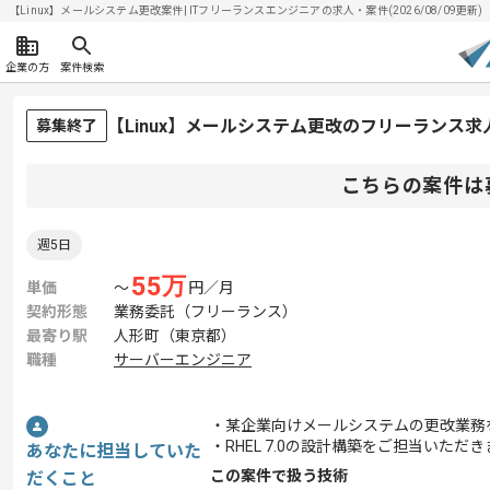
【Linux】メールシステム更改案件| ITフリーランスエンジニアの求人・案件(2026/08/09更新)
企業の方
案件検索
【Linux】メールシステム更改のフリーランス求
募集終了
こちらの案件は
週5日
55
万
単価
〜
円／月
契約形態
業務委託（フリーランス）
最寄り駅
人形町（東京都）
職種
サーバーエンジニア
・某企業向けメールシステムの更改業務
・RHEL 7.0の設計構築をご担当いただ
あなたに担当していた
この案件で扱う技術
だくこと