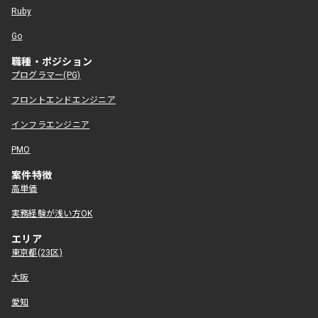
Ruby
Go
職種・ポジション
プログラマー(PG)
フロントエンドエンジニア
インフラエンジニア
PMO
案件特徴
高単価
実務経験が浅い方OK
エリア
東京都(23区)
大阪
愛知