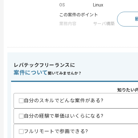
OS
Linux
この案件のポイント
業務内容
サーバ構築
求めるスキル
スキル
・RHEL設計構築経験
レバテックフリーランスに
歓迎スキル
案件について
聞いてみませんか？
・RHEL 7.0設計構築経験
スキルに不安がある方へ
知りたい
上記に似た経験やスキルをお持ちであれば申
自分のスキルでどんな案件がある?
自分の経験で単価はいくらになる?
精算条件
有
精算・お支払い
精算基準時間
140時間〜180時間
フルリモートで参画できる?