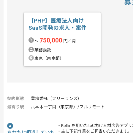
募
【PHP】医療法人向け
SaaS開発の求人・案件
750,000
〜
円／月
業務委託
東京（東京都）
契約形態
業務委託（フリーランス）
最寄り駅
六本木一丁目（東京都）/フルリモート
・Kotlinを用いたtoC向け人材広告
・主に下記作業をご担当いただきます。
あなたに担当していた