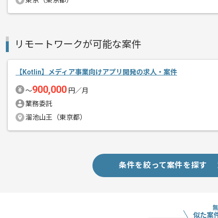
東京（東京都）
レバテックでの実績がある企業の案件で
エージェントからのコ
リモートワークが可能な案件
Kotlinの開発経験を活かすことができま
メント
複数案件を保有している企業ですので、
【Kotlin】メディア事業向けアプリ開発の求人・案件
ご経験と実績に応じてスライド案件のご
900,000
新しいアイディアや技術を積極的に導入
〜
円／月
経験豊富なエンジニアと成長が出来る環
業務委託
スキルアップされたい方、長期的に参画
溜池山王（東京都）
リモート作業を導入しております。
条件を絞って案件を探す
似た案