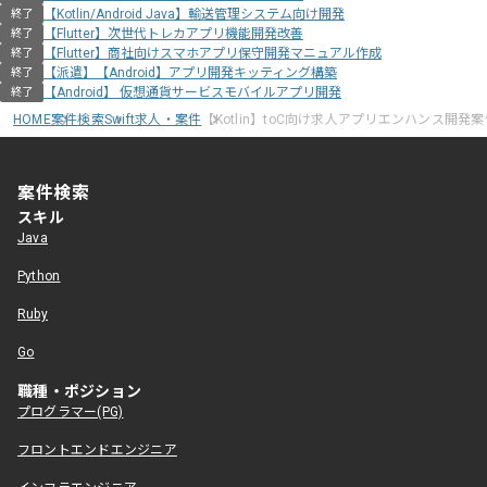
【Kotlin/Android Java】輸送管理システム向け開発
終了
【Flutter】次世代トレカアプリ機能開発改善
終了
【Flutter】商社向けスマホアプリ保守開発マニュアル作成
終了
【派遣】【Android】アプリ開発キッティング構築
終了
【Android】 仮想通貨サービスモバイルアプリ開発
終了
HOME
案件検索
Swift求人・案件
【Kotlin】toC向け求人アプリエンハンス開発案
案件検索
スキル
Java
Python
Ruby
Go
職種・ポジション
プログラマー(PG)
フロントエンドエンジニア