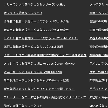
フリーランスの案件探しならフリーランスHub
プログラミン
オンライン診療ならレバクリ
医療・ヘルス
介護職の転職・派遣サービスならレバウェル介護
看護師の転職
保育士の転職支援サービスならレバウェル保育士
医療技師の転
リハビリ職の転職支援サービスならレバウェルリハビリ
栄養士の転職
医師の転職支援サービスならレバウェル医師
薬剤師の転職
医療・ヘルスケア業界の課題解決支援ならレバウェル株式会社
医療看護介護の
メキシコでのお仕事探しはLeverages Career Mexico
アメリカでのお仕事
留学生が日本で仕事を探すなら帰国GO.com
就活・転職支
新卒就活エージェントならキャリアチケット就職
新卒就活無料
新卒就活スカウトならキャリアチケット就職スカウト
若手ハイキャ
フリーター・既卒・未経験の就職・再就職ならハタラクティブ
未経験・若手
障がい者雇用ならワークリア
M&A支援な