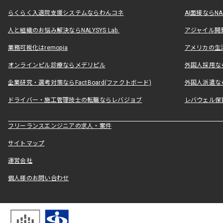
らくらく入退院支援システムならわんコネ
AI面接ならNAL
人と組織のお悩み解決ならNALYSYS Lab.
アジャイル開発なら
業務可視化はremopia
アメリカの生活
オンラインピル診療ならメデリピル
外国人採用ならLe
企業研究・選考対策ならFactBoard(ファクトボード)
外国人派遣なら
ドライバー・施工管理技士の転職ならレバジョブ
レバウェル保
フリーランスエンジニアの求人・案件
サイトマップ
運営会社
個人様のお問い合わせ