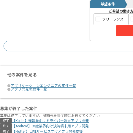
希望条件
ご希望の働き
フリーランス
他の案件を見る
アプリケーションエンジニアの案件一覧
アプリ開発の案件一覧
募集が終了した案件
募集は終了していますが、参画先を探す際にお役立てください
【Kotlin】運送業向けドライバー端末アプリ開発
終了
【Android】医療業界向け決済端末用アプリ開発
終了
【Flutter】自社サービス向けアプリ開発支援
終了