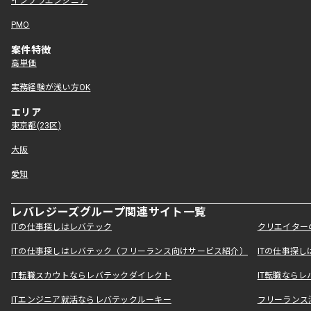
インフラエンジニア
PMO
案件特徴
高単価
実務経験が浅い方OK
エリア
東京都(23区)
大阪
愛知
レバレジーズグループ関連サイト一覧
ITの仕事探しはレバテック
クリエイター
ITの仕事探しはレバテック（フリーランス向けサービス紹介）
ITの仕事探
IT転職スカウトならレバテックダイレクト
IT転職なら
ITエンジニア就活ならレバテックルーキー
フリーランス