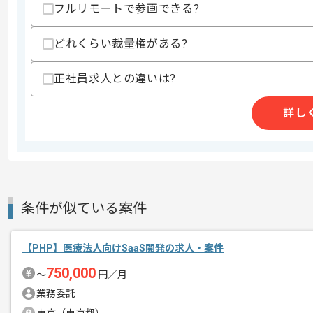
・基本設計以降一人称で開発した経験
フルリモートで参画できる?
・コードレビュー経験
歓迎スキル
どれくらい裁量権がある?
・テストコード作成経験
正社員求人との違いは?
スキルに不安がある方へ
上記に似た経験やスキルをお持ちであれば申
詳し
精算条件
有
精算・お支払い
精算基準時間
140時間〜180時間
支払いサイト
15日
条件が似ている案件
【PHP】医療法人向けSaaS開発の求人・案件
商談回数
1回
750,000
〜
円／月
その他募集要項
募集人数
2人
業務委託
作業開始日
2024/06/01