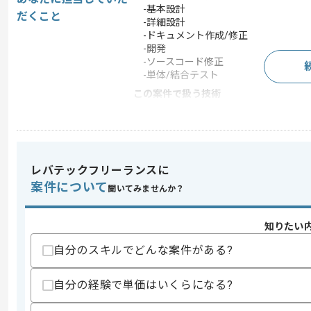
-基本設計
だくこと
-詳細設計
-ドキュメント作成/修正
-開発
-ソースコード修正
-単体/結合テスト
この案件で扱う技術
OS
Android
開発ツール
Docker
この案件のポイント
レバテックフリーランスに
業務内容
アプリ開発
案件について
聞いてみませんか？
担当領域/システ
スマートフォンアプリ
ム
知りたい
特徴
20代活躍中 , 30代活躍
自分のスキルでどんな案件がある?
求めるスキル
自分の経験で単価はいくらになる?
スキル
・KotlinにおけるAndroidアプリ開発経験