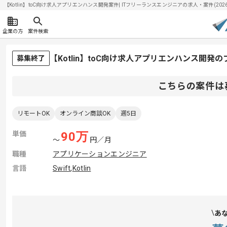
【Kotlin】toC向け求人アプリエンハンス開発案件| ITフリーランスエンジニアの求人・案件(2026/
企業の方
案件検索
【Kotlin】toC向け求人アプリエンハンス開発
募集終了
こちらの案件は
リモートOK
オンライン商談OK
週5日
単価
90
万
〜
円／月
職種
アプリケーションエンジニア
言語
Swift
,
Kotlin
あ