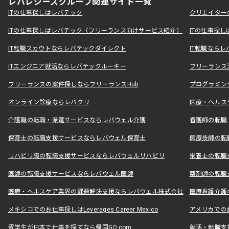
レバレジーズグループ関連サイト一覧
ITの仕事探しはレバテック
クリエイター
ITの仕事探しはレバテック（フリーランス向けサービス紹介）
ITの仕事探
IT転職スカウトならレバテックダイレクト
IT転職なら
ITエンジニア就活ならレバテックルーキー
フリーランス
フリーランスの案件探しならフリーランスHub
プログラミン
オンライン診療ならレバクリ
医療・ヘルス
介護職の転職・派遣サービスならレバウェル介護
看護師の転職
保育士の転職支援サービスならレバウェル保育士
医療技師の転
リハビリ職の転職支援サービスならレバウェルリハビリ
栄養士の転職
医師の転職支援サービスならレバウェル医師
薬剤師の転職
医療・ヘルスケア業界の課題解決支援ならレバウェル株式会社
医療看護介護の
メキシコでのお仕事探しはLeverages Career Mexico
アメリカでのお仕事
留学生が日本で仕事を探すなら帰国GO.com
就活・転職支