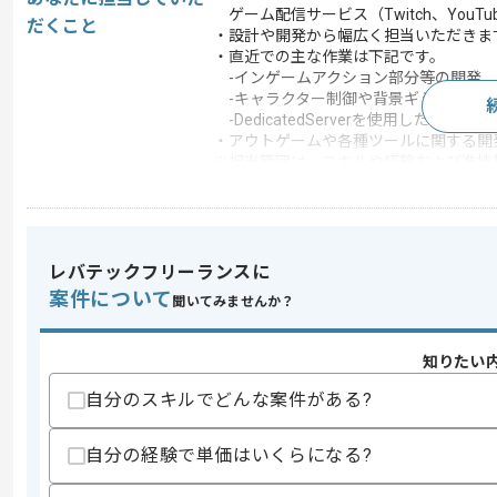
ゲーム配信サービス（Twitch、YouT
だくこと
・設計や開発から幅広く担当いただきま
・直近での主な作業は下記です。
-インゲームアクション部分等の開発
-キャラクター制御や背景ギミック等の
-DedicatedServerを使用したリア
・アウトゲームや各種ツールに関する開
※担当範囲は、スキルや経験および進捗
この案件で扱う技術
DB
MySQL , Redis
OS
Android , Linux , iOS , U
レバテックフリーランスに
フレームワーク
Rails
案件について
聞いてみませんか？
クラウド
AWS
アプリケーショ
知りたい
Unicorn
ン サーバー
自分のスキルでどんな案件がある?
Webサーバー
Nginx
開発ツール
Hadoop , Jenkins , JIRA 
自分の経験で単価はいくらになる?