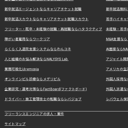
新卒就活エージェントならキャリアチケット就職
新卒就活無料
新卒就活スカウトならキャリアチケット就職スカウト
若手ハイキャ
フリーター・既卒・未経験の就職・再就職ならハタラクティブ
未経験・若手
障がい者雇用ならワークリア
M&A支援な
らくらく入退院支援システムならわんコネ
AI面接ならNAL
人と組織のお悩み解決ならNALYSYS Lab.
アジャイル開発なら
業務可視化はremopia
アメリカの生活
オンラインピル診療ならメデリピル
外国人採用ならLe
企業研究・選考対策ならFactBoard(ファクトボード)
外国人派遣なら
ドライバー・施工管理技士の転職ならレバジョブ
レバウェル保
フリーランスエンジニアの求人・案件
サイトマップ