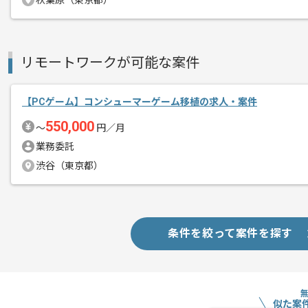
秋葉原（東京都）
・GitやSlackの実務経験
・OSSなどでコントリビュートやオーナ
スキルに不安がある方へ
上記に似た経験やスキルをお持ちであれば申
リモートワークが可能な案件
【PCゲーム】コンシューマーゲーム移植の求人・案件
精算条件
有
550,000
〜
円／月
精算・お支払い
精算基準時間
140時間〜180時間
業務委託
支払いサイト
15日
渋谷（東京都）
商談回数
1回
条件を絞って案件を探す
その他募集要項
募集人数
2人
作業開始日
2021/03/16
似た案