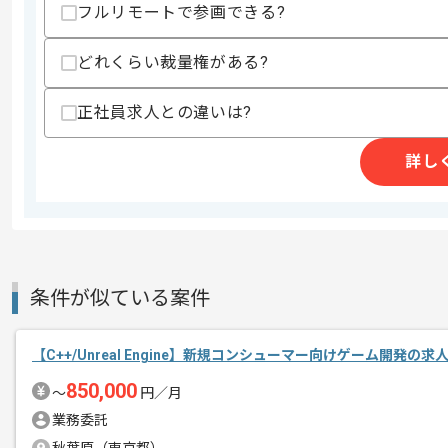
フルリモートで参画できる?
求めるスキル
スキル
・3Dアクションゲーム開発の実務経験
どれくらい裁量権がある?
・リアルタイム通信対戦ゲーム開発の実
・下記から1点必須
-Unreal Engine 4 の実務経験
正社員求人との違いは?
-インゲームアクション開発の実務経験
-キャラクター制御もしくは背景ギミッ
詳し
-DedicatedServerを使用したリ
-コンシューマーやPCゲーム開発の実
-iOS/Android向けゲーム開発の実務経
-多人数対戦ゲーム開発の実務経験
歓迎スキル
・C++とC#の実務経験
条件が似ている案件
・技術選定の実務経験
・アウトゲームや各種ツールに関する開
・マルチプラットフォーム開発の実務経
【C++/Unreal Engine】新規コンシューマー向けゲーム開発の求
・ゲーム配信サービスと連携の実務経験
・大規模サービス開発の実務経験
850,000
〜
円／月
・大規模サービスで負荷対策の実務経験
・レビューの実務経験
業務委託
・リーダーやリードエンジニアの実務経