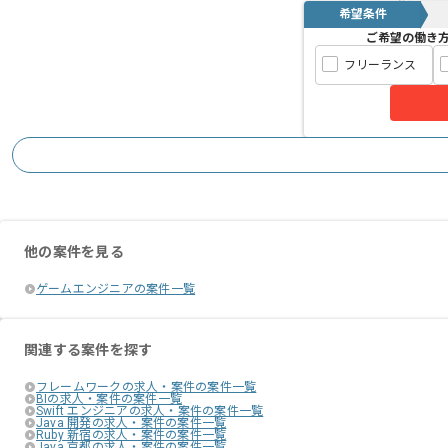
リクルーティングサイトやSNSおよびゲ
希望条件
エージェントからのコ
ご希望の働き
様々なサービスを展開している企業でご
メント
フリーランス
日本有数のソーシャルのプラットフォー
フラットな環境でのコミュニケーション
皆で面白いものを創り出そうという思い
俯瞰的な視点で意見や提案など能動的に
他の案件を見る
ノウハウを持った高いスキルのエンジニ
ゲームエンジニアの案件一覧
作業しながらスキルアップが出来ますの
関連する案件を探す
フレームワークの求人・案件の案件一覧
BIの求人・案件の案件一覧
Swift エンジニアの求人・案件の案件一覧
Java 開発の求人・案件の案件一覧
Ruby 新宿の求人・案件の案件一覧
Java 京都の求人・案件の案件一覧