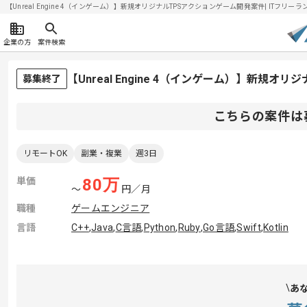
【Unreal Engine 4（インゲーム）】新規オリジナルTPSアクションゲーム開発案件| ITフリーラ
企業の方
案件検索
【Unreal Engine 4（インゲーム）】新
募集終了
こちらの案件は
リモートOK
副業・複業
週3日
単価
80
万
〜
円／月
職種
ゲームエンジニア
言語
C++
,
Java
,
C言語
,
Python
,
Ruby
,
Go言語
,
Swift
,
Kotlin
あ