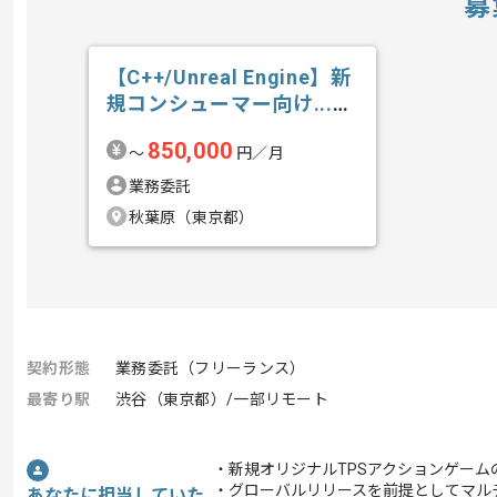
募
【C++/Unreal Engine】新
規コンシューマー向け...の
求人・案件
850,000
〜
円／月
業務委託
秋葉原（東京都）
契約形態
業務委託（フリーランス）
最寄り駅
渋谷（東京都）/一部リモート
・新規オリジナルTPSアクションゲーム
・グローバルリリースを前提としてマル
あなたに担当していた