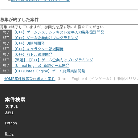
募集が終了した案件
募集は終了していますが、参画先を探す際にお役立てください
【C++】ゲームシステムテキスト文字入力機能設計開発
終了
【C++】ゲーム企業向けプログラミング
終了
【C++】UI領域開発
終了
【C++】キャラクター領域開発
終了
【C++】バトル領域開発
終了
【派遣】【C++】ゲーム企業向けプログラミング
終了
【Unreal Engine】新規ゲーム開発
終了
【C++/Unreal Engine】ゲーム背景実装開発
終了
HOME
案件検索
C++求人・案件
【Unreal Engine 4（インゲーム）】新規オ
案件検索
スキル
Java
Python
Ruby