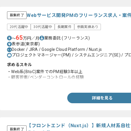
Webサービス開発PMのフリーランス求人・案
募集終了
20代活躍中
30代活躍中
長期案件
参画実績あり
65
業務委託
(フリーランス)
〜
万円／月
表参道(東京都)
Docker / JIRA / Google Cloud Platform / Nuxt.js
プロジェクトマネージャー(PM) / システムエンジニア(SE) / プ
求めるスキル
・Web系(BtoC)案件でのPM経験3年以上
・顧客折衝/ベンダーコントロールの経験
・開発経験
詳細を見る
【フロントエンド（Nuxt.js）】新規人材系
募集終了