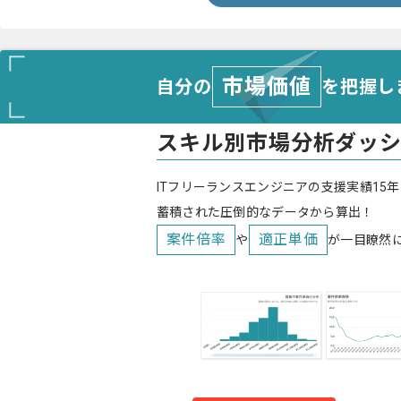
市場価値
自分の
を把握し
スキル別市場分析ダッ
ITフリーランスエンジニアの支援実績15年
蓄積された圧倒的なデータから算出！
案件倍率
適正単価
や
が一目瞭然