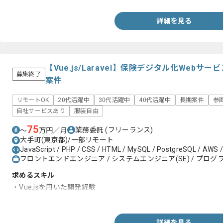
・Gitを利用したチームでの開発経験（コードレビュー）
詳細を見る
【Vue.js/Laravel】保険デジタル化Web
募集終了
案件
リモートOK
20代活躍中
30代活躍中
40代活躍中
長期案件
参
自社サービスあり
服装自由
75
業務委託
(フリーランス)
〜
万円／月
大手町(東京都)/一部リモート
JavaScript / PHP / CSS / HTML / MySQL / PostgreSQL / AWS / La
フロントエンドエンジニア / システムエンジニア(SE) / プログラ
求めるスキル
・Vue.jsを用いた開発経験
・PHPを用いた開発経験
詳細を見る