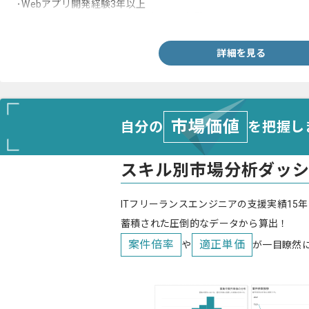
･Webアプリ開発経験3年以上
･Vue.js、Nuxt.js、Reactのいずれかの経験
詳細を見る
市場価値
自分の
を把握し
スキル別市場分析ダッ
ITフリーランスエンジニアの支援実績15年
蓄積された圧倒的なデータから算出！
案件倍率
適正単価
や
が一目瞭然