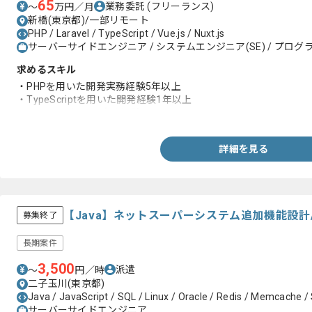
65
業務委託
(フリーランス)
〜
万円／月
新橋(東京都)/一部リモート
PHP / Laravel / TypeScript / Vue.js / Nuxt.js
サーバーサイドエンジニア / システムエンジニア(SE) / プログラ
求めるスキル
・PHPを用いた開発実務経験5年以上
・TypeScriptを用いた開発経験1年以上
・RDBMSを用いた実務経験
詳細を見る
【Java】ネットスーパーシステム追加機能設計
募集終了
長期案件
3,500
派遣
〜
円／時
二子玉川(東京都)
Java / JavaScript / SQL / Linux / Oracle / Redis / Memcache / S
サーバーサイドエンジニア