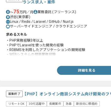
ランス求人・案件
75
業務委託
(フリーランス)
〜
万円／月
渋谷(東京都)
Linux / Redis / Laravel / GitHub / Nuxt.js
サーバーサイドエンジニア / クラウドエンジニア
求めるスキル
・PHP実務経験3年以上
・PHPでLaravelを使った開発の経験
・RDBMSを利用したアプリケーションの開発経験
・WEBシステムの開発業務経験
・Gitを利用したチームでの開発経験
・Linuxでの実務作業経験
・スピード感を持って作業いただける方
詳細を見る
【PHP】オンライン商談システム向け開発のフ
募集終了
リモートOK
30代活躍中
長期案件
急募
新技術に積極的