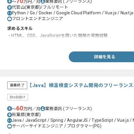
70
業務委託
(フリーランス)
〜
万円／月
代官山(東京都)/フルリモート
Python / Go / Docker / Google Cloud Platform / Vue.js / Nuxt.js
フロントエンドエンジニア
求めるスキル
・HTML、CSS、JavaScriptを用いた開発の実務経験
・Vue.jsやReact等、フレームワークを用いた開発の実務経験
詳細を見る
【Java】検温検査システム開発のフリーラン
募集終了
BtoB向け
60
業務委託
(フリーランス)
〜
万円／月
秋葉原(東京都)
Java / JavaScript / Spring / AngularJS / TypeScript / Vue.js / 
サーバーサイドエンジニア / プログラマー(PG)