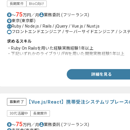
長期案件
BtoC向け
75
業務委託
(フリーランス)
〜
万円／月
東京(東京都)
Ruby / Node.js / Rails / jQuery / Vue.js / Nuxt.js
フロントエンドエンジニア / サーバーサイドエンジニア / システ
求めるスキル
・Ruby On Railsを用いた経験実務経験1年以上
・下記いずれかのライブラリ/FWを用いた開発実務経験1年以上
-Nuxt.js, Node.js, Vue.js, jQuery
詳細を見る
【Vue.js/React】携帯受注システムリプレ
募集終了
30代活躍中
長期案件
75
業務委託
(フリーランス)
〜
万円／月