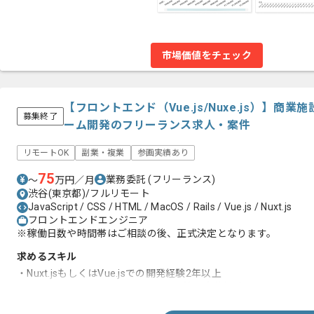
市場価値をチェック
【フロントエンド（Vue.js/Nuxe.js）】
募集終了
ーム開発のフリーランス求人・案件
リモートOK
副業・複業
参画実績あり
75
業務委託
(フリーランス)
〜
万円／月
渋谷(東京都)/フルリモート
JavaScript / CSS / HTML / MacOS / Rails / Vue.js / Nuxt.js
フロントエンドエンジニア
※稼働日数や時間帯はご相談の後、正式決定となります。
求めるスキル
・Nuxt.jsもしくはVue.jsでの開発経験2年以上
・HTML/CSS/JavaScriptを用いたLP等の実装経験