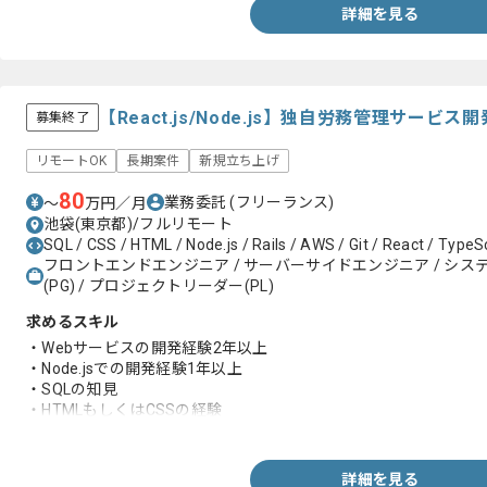
詳細を見る
【React.js/Node.js】独自労務管理サー
募集終了
リモートOK
長期案件
新規立ち上げ
80
業務委託
(フリーランス)
〜
万円／月
池袋(東京都)/フルリモート
SQL / CSS / HTML / Node.js / Rails / AWS / Git / React / TypeScr
フロントエンドエンジニア / サーバーサイドエンジニア / システム
(PG) / プロジェクトリーダー(PL)
求めるスキル
・Webサービスの開発経験2年以上
・Node.jsでの開発経験1年以上
・SQLの知見
・HTMLもしくはCSSの経験
・AWS構築経験
・React.jsを用いた開発経験半年以上
詳細を見る