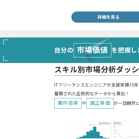
・複数人でのチームでの開発経験
詳細を見る
市場価値
自分の
を把握し
スキル別市場分析ダッ
ITフリーランスエンジニアの支援実績15年
蓄積された圧倒的なデータから算出！
案件倍率
適正単価
や
が一目瞭然