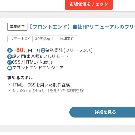
市場価値をチェック
【フロントエンド】自社HPリニューアルのフ
募集終了
リモートOK
30代活躍中
長期案件
80
業務委託
(フリーランス)
〜
万円／月
虎ノ門(東京都)/フルリモート
CSS / HTML / Nuxt.js
フロントエンドエンジニア
求めるスキル
・HTML、CSSを用いた制作経験
・JavaScript(Nuxt,js)を用いた開発経験
・SEOを意識したコーディングの経験
詳細を見る