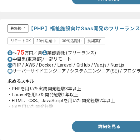
【PHP】福祉施設向けSaas開発のフリーラン
募集終了
リモートOK
20代活躍中
30代活躍中
長期案件
75
業務委託
(フリーランス)
〜
万円／月
中目黒(東京都)/一部リモート
PHP / AWS / Docker / Laravel / GitHub / Vue.js / Nuxt.js
サーバーサイドエンジニア / システムエンジニア(SE) / プログラ
求めるスキル
・PHPを用いた実務開発経験3年以上
・Laravelを用いた開発経験1年以上
・HTML、CSS、JavaScriptを用いた開発経験2年以上
・Gitを用いた開発経験
・Web系システムの開発経験
詳細を見る