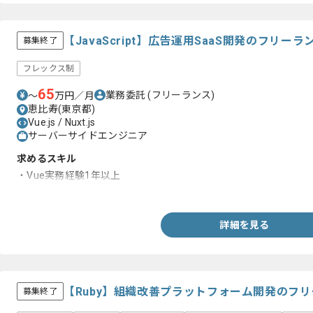
【JavaScript】広告運用SaaS開発のフリー
募集終了
フレックス制
65
業務委託
(フリーランス)
〜
万円／月
恵比寿(東京都)
Vue.js / Nuxt.js
サーバーサイドエンジニア
求めるスキル
・Vue実務経験1年以上
・フロントエンド開発経験3年以上
詳細を見る
【Ruby】組織改善プラットフォーム開発のフ
募集終了