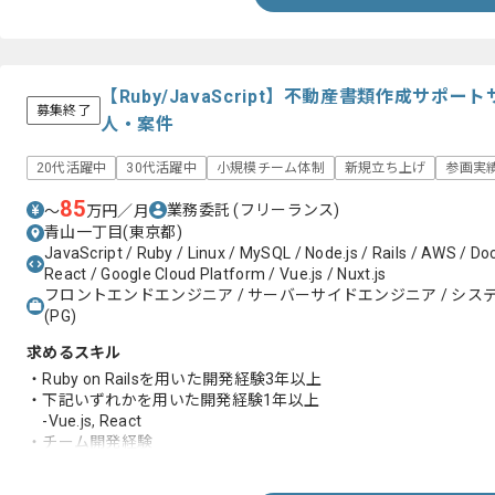
【Ruby/JavaScript】不動産書類作成サ
募集終了
人・案件
20代活躍中
30代活躍中
小規模チーム体制
新規立ち上げ
参画実
85
業務委託
(フリーランス)
〜
万円／月
青山一丁目(東京都)
JavaScript / Ruby / Linux / MySQL / Node.js / Rails / AWS / Doc
React / Google Cloud Platform / Vue.js / Nuxt.js
フロントエンドエンジニア / サーバーサイドエンジニア / システム
(PG)
求めるスキル
・Ruby on Railsを用いた開発経験3年以上
・下記いずれかを用いた開発経験1年以上
-Vue.js, React
・チーム開発経験
・コードレビュー経験