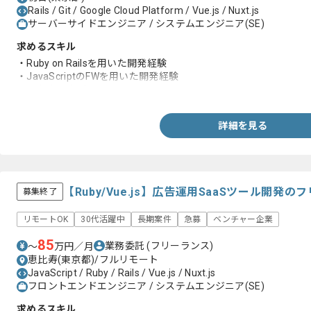
Rails / Git / Google Cloud Platform / Vue.js / Nuxt.js
サーバーサイドエンジニア / システムエンジニア(SE)
求めるスキル
・Ruby on Railsを用いた開発経験
・JavaScriptのFWを用いた開発経験
・Git操作も経験
詳細を見る
【Ruby/Vue.js】広告運用SaaSツール開発
募集終了
リモートOK
30代活躍中
長期案件
急募
ベンチャー企業
85
業務委託
(フリーランス)
〜
万円／月
恵比寿(東京都)/フルリモート
JavaScript / Ruby / Rails / Vue.js / Nuxt.js
フロントエンドエンジニア / システムエンジニア(SE)
求めるスキル