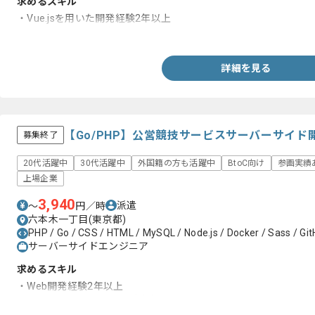
求めるスキル
・Vue.jsを用いた開発経験2年以上
・サーバーサイドの知見
詳細を見る
【Go/PHP】公営競技サービスサーバーサイド
募集終了
20代活躍中
30代活躍中
外国籍の方も活躍中
BtoC向け
参画実績
上場企業
3,940
派遣
〜
円／時
六本木一丁目(東京都)
PHP / Go / CSS / HTML / MySQL / Node.js / Docker / Sass / GitH
サーバーサイドエンジニア
求めるスキル
・Web開発経験2年以上
・Golangを用いた開発経験半年以上