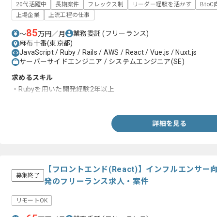
20代活躍中
長期案件
フレックス制
リーダー経験を活かす
Bto
上場企業
上流工程の仕事
85
業務委託
(フリーランス)
〜
万円／月
麻布十番(東京都)
JavaScript / Ruby / Rails / AWS / React / Vue.js / Nuxt.js
サーバーサイドエンジニア / システムエンジニア(SE)
求めるスキル
・Rubyを用いた開発経験2年以上
・Ruby on Railsを用いた開発経験
詳細を見る
【フロントエンド(React)】インフルエンサ
募集終了
発のフリーランス求人・案件
リモートOK