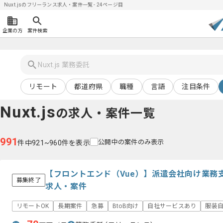
Nuxt.jsのフリーランス求人・案件一覧 - 24ページ目
企業の方
案件検索
リモート
都道府県
職種
言語
注目条件
Nuxt.js
の求人・案件一覧
991
公開中の案件のみ表示
件中921~960件を表示
【フロントエンド（Vue）】派遣会社向け業務
募集終了
求人・案件
リモートOK
長期案件
急募
BtoB向け
自社サービスあり
服装