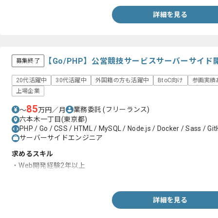
詳細を見る
【Go/PHP】公営競技サービスサーバーサイ
募集終了
20代活躍中
30代活躍中
外国籍の方も活躍中
BtoC向け
参画実績
上場企業
85
業務委託
(フリーランス)
〜
万円／月
六本木一丁目(東京都)
PHP / Go / CSS / HTML / MySQL / Node.js / Docker / Sass / GitH
サーバーサイドエンジニア
求めるスキル
・Web開発経験2年以上
・Golangを用いた開発経験半年以上
詳細を見る