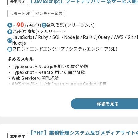
【JavaScript】フードデリバリー系サービ
募集終了
リモートOK
ベンチャー企業
90
業務委託
(フリーランス)
〜
万円／月
池袋(東京都)/フルリモート
JavaScript / Ruby / SQL / Node.js / Rails / jQuery / AWS / Git /
Nuxt.js
フロントエンドエンジニア / システムエンジニア(SE)
求めるスキル
・TypeScript + Node.jsを用いた開発経験
・TypeScript + Reactを用いた開発経験
・Web Serviceの開発経験
・AWSを基盤としたInfrastructure as Codeの知見
・サーバーサイド開発経験
詳細を見る
【PHP】業務管理システム及びメディアサイト
募集終了