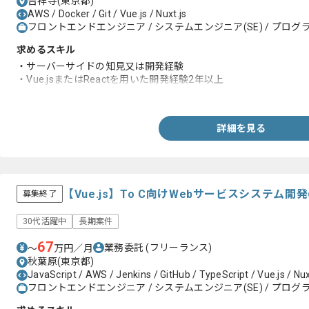
吉祥寺(東京都)
AWS / Docker / Git / Vue.js / Nuxt.js
フロントエンドエンジニア / システムエンジニア(SE) / プログラ
求めるスキル
・サーバーサイドの知見又は開発経験
・Vue.jsまたはReactを用いた開発経験2年以上
・アジャイルを用いた開発経験
詳細を見る
【Vue.js】To C向けWebサービスシステム
募集終了
30代活躍中
長期案件
67
業務委託
(フリーランス)
〜
万円／月
秋葉原(東京都)
JavaScript / AWS / Jenkins / GitHub / TypeScript / Vue.js / Nux
フロントエンドエンジニア / システムエンジニア(SE) / プログラ