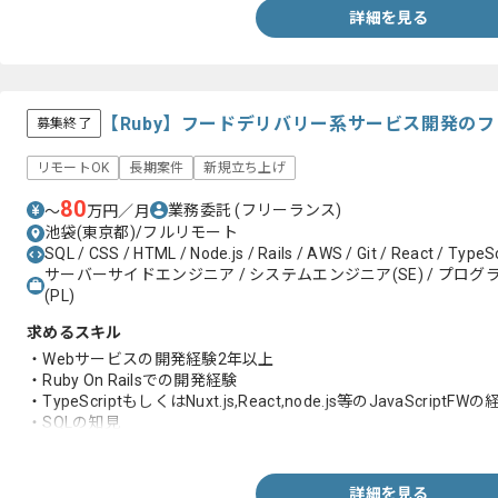
詳細を見る
【Ruby】フードデリバリー系サービス開発の
募集終了
リモートOK
長期案件
新規立ち上げ
80
業務委託
(フリーランス)
〜
万円／月
池袋(東京都)/フルリモート
SQL / CSS / HTML / Node.js / Rails / AWS / Git / React / TypeScr
サーバーサイドエンジニア / システムエンジニア(SE) / プログラ
(PL)
求めるスキル
・Webサービスの開発経験2年以上
・Ruby On Railsでの開発経験
・TypeScriptもしくはNuxt.js,React,node.js等のJavaScriptFW
・SQLの知見
・HTMLもしくはCSSの経験
・AWSの経験
詳細を見る