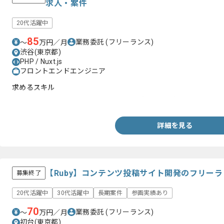
求人・案件
20代活躍中
85
業務委託
(フリーランス)
〜
万円／月
渋谷(東京都)
PHP / Nuxt.js
フロントエンドエンジニア
求めるスキル
・Nuxt.jsを用いてフロントエンド開発を行った経験（3年以上）
詳細を見る
【Ruby】コンテンツ投稿サイト開発のフリー
募集終了
20代活躍中
30代活躍中
長期案件
参画実績あり
70
業務委託
(フリーランス)
〜
万円／月
初台(東京都)