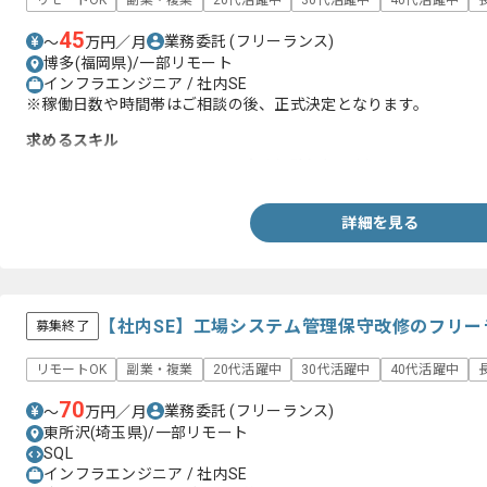
リモートOK
副業・複業
20代活躍中
30代活躍中
40代活躍中
45
業務委託
(フリーランス)
〜
万円／月
博多(福岡県)/一部リモート
インフラエンジニア / 社内SE
※稼働日数や時間帯はご相談の後、正式決定となります。
求めるスキル
・インフラエンジニアとしての実務経験(2年以上)
詳細を見る
【社内SE】工場システム管理保守改修のフリー
募集終了
リモートOK
副業・複業
20代活躍中
30代活躍中
40代活躍中
70
業務委託
(フリーランス)
〜
万円／月
東所沢(埼玉県)/一部リモート
SQL
インフラエンジニア / 社内SE