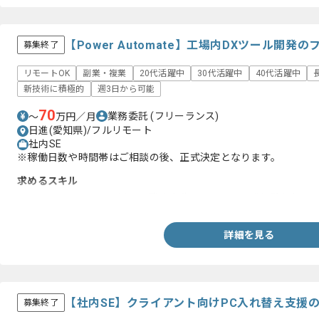
【Power Automate】工場内DXツール開
募集終了
リモートOK
副業・複業
20代活躍中
30代活躍中
40代活躍中
新技術に積極的
週3日から可能
70
業務委託
(フリーランス)
〜
万円／月
日進(愛知県)/フルリモート
社内SE
※稼働日数や時間帯はご相談の後、正式決定となります。
求めるスキル
・Power Automateを用いた業務自動化ツールの開発経験(1年以上
詳細を見る
【社内SE】クライアント向けPC入れ替え支援
募集終了