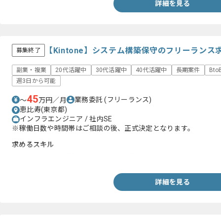
詳細を見る
【Kintone】システム構築保守のフリーランス
募集終了
副業・複業
20代活躍中
30代活躍中
40代活躍中
長期案件
Bt
週3日から可能
45
業務委託
(フリーランス)
〜
万円／月
恵比寿(東京都)
インフラエンジニア / 社内SE
※稼働日数や時間帯はご相談の後、正式決定となります。
求めるスキル
・Kintoneの環境構築及び運用保守経験
詳細を見る