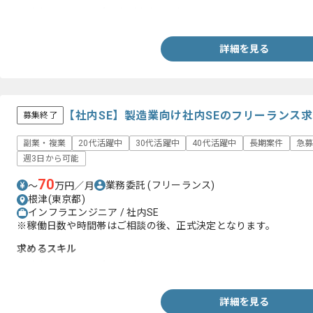
・社内SEとしての実務経験(3年以上)
詳細を見る
【社内SE】製造業向け社内SEのフリーランス
募集終了
副業・複業
20代活躍中
30代活躍中
40代活躍中
長期案件
急
週3日から可能
70
業務委託
(フリーランス)
〜
万円／月
根津(東京都)
インフラエンジニア / 社内SE
※稼働日数や時間帯はご相談の後、正式決定となります。
求めるスキル
・社内SEとしての実務経験(3年以上)
詳細を見る