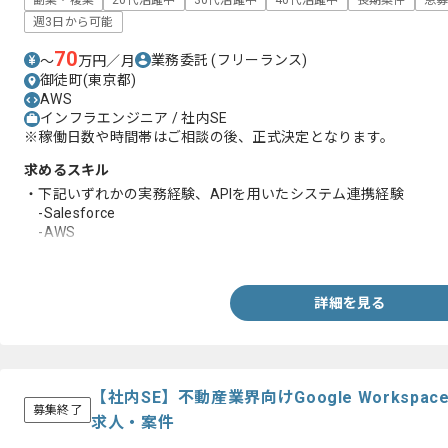
副業・複業
20代活躍中
30代活躍中
40代活躍中
長期案件
急
週3日から可能
70
業務委託
(フリーランス)
〜
万円／月
御徒町(東京都)
AWS
インフラエンジニア / 社内SE
※稼働日数や時間帯はご相談の後、正式決定となります。
求めるスキル
・下記いずれかの実務経験、APIを用いたシステム連携経験
-Salesforce
-AWS
-Google Workspace
詳細を見る
【社内SE】不動産業界向けGoogle Worksp
募集終了
求人・案件