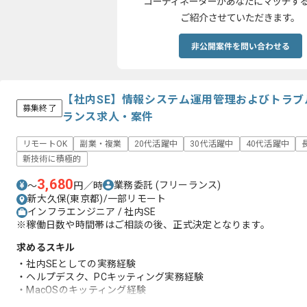
【社内SE】情報システム運用管理およびトラ
募集終了
ランス求人・案件
リモートOK
副業・複業
20代活躍中
30代活躍中
40代活躍中
新技術に積極的
3,680
業務委託
(フリーランス)
〜
円／時
新大久保(東京都)/一部リモート
インフラエンジニア / 社内SE
※稼働日数や時間帯はご相談の後、正式決定となります。
求めるスキル
・社内SEとしての実務経験
・ヘルプデスク、PCキッティング実務経験
・MacOSのキッティング経験
・小規模企業での実務経験