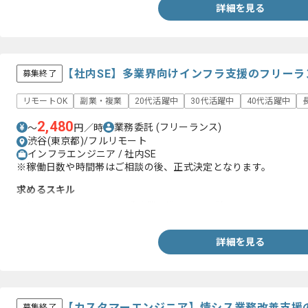
詳細を見る
【社内SE】多業界向けインフラ支援のフリーラ
募集終了
リモートOK
副業・複業
20代活躍中
30代活躍中
40代活躍中
2,480
業務委託
(フリーランス)
〜
円／時
渋谷(東京都)/フルリモート
インフラエンジニア / 社内SE
※稼働日数や時間帯はご相談の後、正式決定となります。
求めるスキル
・社内SEとしてインフラ系作業に携わった経験
詳細を見る
【カスタマーエンジニア】情シス業務改善支援
募集終了