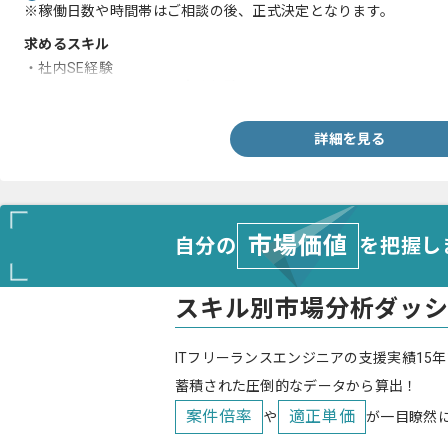
※稼働日数や時間帯はご相談の後、正式決定となります。
求めるスキル
・社内SE経験
・ネットワークに関する実務経験
詳細を見る
市場価値
自分の
を把握し
スキル別市場分析ダッ
ITフリーランスエンジニアの支援実績15年
蓄積された圧倒的なデータから算出！
案件倍率
適正単価
や
が一目瞭然