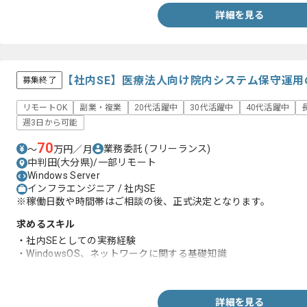
詳細を見る
【社内SE】医療法人向け院内システム保守運
募集終了
リモートOK
副業・複業
20代活躍中
30代活躍中
40代活躍中
週3日から可能
70
業務委託
(フリーランス)
〜
万円／月
中判田(大分県)/一部リモート
Windows Server
インフラエンジニア / 社内SE
※稼働日数や時間帯はご相談の後、正式決定となります。
求めるスキル
・社内SEとしての実務経験
・WindowsOS、ネットワークに関する基礎知識
・ヘルプデスク経験
詳細を見る