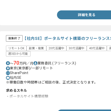
・ネットワークおよび端末管理に関する知見
詳細を見る
【社内SE】ポータルサイト構築のフリーランス
募集終了
リモートOK
副業・複業
20代活躍中
30代活躍中
40代活躍中
週3日から可能
70
業務委託
(フリーランス)
〜
万円／月
東京(東京都)/一部リモート
SharePoint
社内SE
※稼働日数や時間帯はご相談の後、正式決定となります。
求めるスキル
・ポータルサイト構築経験
・Microsoft365を用いた実務経験