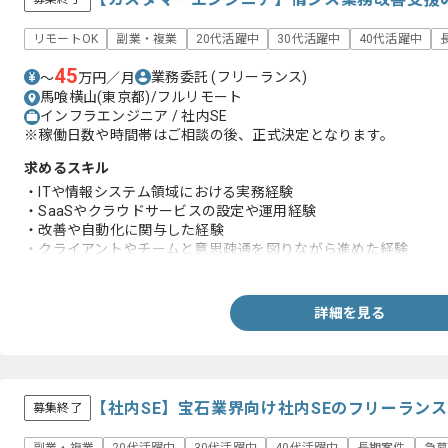
リモートOK
副業・複業
20代活躍中
30代活躍中
40代活躍中
45
業務委託
(フリーランス)
〜
万円／月
馬喰横山(東京都)/フルリモート
インフラエンジニア / 社内SE
※稼働日数や時間帯はご相談の後、正式決定となります。
求めるスキル
・ITや情報システム領域における実務経験
・SaaSやクラウドサービスの設定や運用経験
・改善や自動化に関与した経験
・クライアントやチームと意思疎通を図りながら進めた経験
・ソリューション営業経験
詳細を見る
【社内SE】宝石業界向け社内SEのフリーラン
募集終了