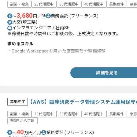
副業・複業
20代活躍中
30代活躍中
40代活躍中
長期案件
急
3,680
業務委託
(フリーランス)
〜
円／時
大宮(埼玉県)
インフラエンジニア / 社内SE
※稼働日数や時間帯はご相談の後、正式決定となります。
求めるスキル
・Google Workspaceを用いた画面整理や整備経験
・Google Workspace運用支援における企業への改善提案経験
詳細を見る
【AWS】臨床研究データ管理システム運用保
募集終了
副業・複業
20代活躍中
30代活躍中
40代活躍中
長期案件
急
週3日から可能
40
業務委託
(フリーランス)
〜
万円／月