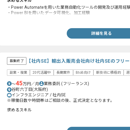
求めるスキル
・Power Automateを用いた業務自動化ツールの開発及び運用経験
・Power BIを用いたデータ可視化、加工経験
・ドキュメント作成経験
詳細を見る
【社内SE】輸出入販売会社向け社内SEのフリ
募集終了
副業・複業
20代活躍中
長期案件
BtoB向け
新技術に積極的
週
45
業務委託
(フリーランス)
〜
万円／月
谷町六丁目(大阪府)
インフラエンジニア / 社内SE
※稼働日数や時間帯はご相談の後、正式決定となります。
求めるスキル
・ITパスポート資格