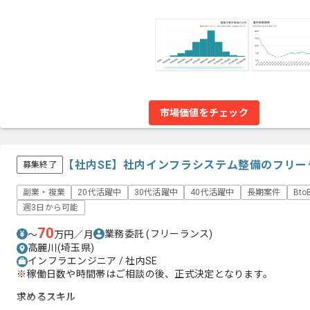
市場価値をチェック
【社内SE】社内インフラシステム整備のフリー
募集終了
副業・複業
20代活躍中
30代活躍中
40代活躍中
長期案件
Bt
週3日から可能
70
業務委託
(フリーランス)
〜
万円／月
高麗川(埼玉県)
インフラエンジニア / 社内SE
※稼働日数や時間帯はご相談の後、正式決定となります。
求めるスキル