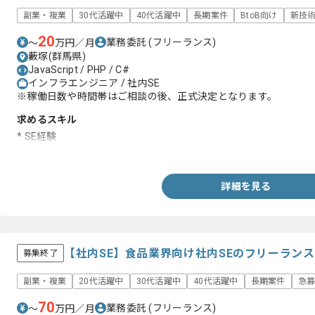
副業・複業
30代活躍中
40代活躍中
長期案件
BtoB向け
新技
20
業務委託
(フリーランス)
〜
万円／月
藪塚(群馬県)
JavaScript / PHP / C#
インフラエンジニア / 社内SE
※稼働日数や時間帯はご相談の後、正式決定となります。
求めるスキル
* SE経験
* ExcelやWordを用いた実務経験
詳細を見る
【社内SE】食品業界向け社内SEのフリーラン
募集終了
副業・複業
20代活躍中
30代活躍中
40代活躍中
長期案件
急
70
業務委託
(フリーランス)
〜
万円／月