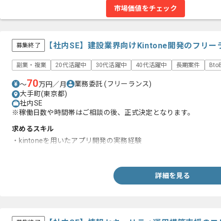
市場価値をチェック
【社内SE】建設業界向けKintone開発のフリ
募集終了
副業・複業
20代活躍中
30代活躍中
40代活躍中
長期案件
Bt
70
業務委託
(フリーランス)
〜
万円／月
大手町(東京都)
社内SE
※稼働日数や時間帯はご相談の後、正式決定となります。
求めるスキル
・kintoneを用いたアプリ開発の実務経験
・社内SEとしての経験
詳細を見る