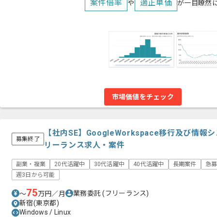
案件倍率
適正単価
や
が一目瞭然
市場価値をチェック
【社内SE】GoogleWorkspace移行及び
募集終了
リーランス求人・案件
副業・複業
20代活躍中
30代活躍中
40代活躍中
長期案件
急
週3日から可能
75
業務委託
(フリーランス)
〜
万円／月
新宿(東京都)
Windows / Linux