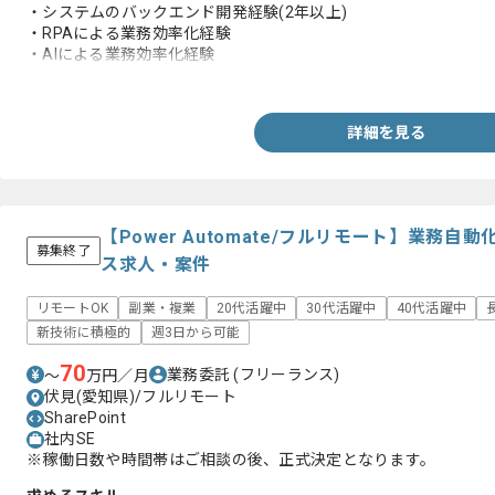
・システムのバックエンド開発経験(2年以上)
・RPAによる業務効率化経験
・AIによる業務効率化経験
・DX化の経験
詳細を見る
【Power Automate/フルリモート】業務
募集終了
ス求人・案件
リモートOK
副業・複業
20代活躍中
30代活躍中
40代活躍中
新技術に積極的
週3日から可能
70
業務委託
(フリーランス)
〜
万円／月
伏見(愛知県)/フルリモート
SharePoint
社内SE
※稼働日数や時間帯はご相談の後、正式決定となります。