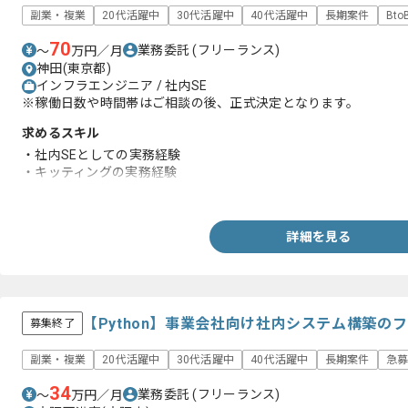
副業・複業
20代活躍中
30代活躍中
40代活躍中
長期案件
Bt
70
業務委託
(フリーランス)
〜
万円／月
神田(東京都)
インフラエンジニア / 社内SE
※稼働日数や時間帯はご相談の後、正式決定となります。
求めるスキル
・社内SEとしての実務経験
・キッティングの実務経験
・サーバー構築経験
詳細を見る
【Python】事業会社向け社内システム構築の
募集終了
副業・複業
20代活躍中
30代活躍中
40代活躍中
長期案件
急
34
業務委託
(フリーランス)
〜
万円／月