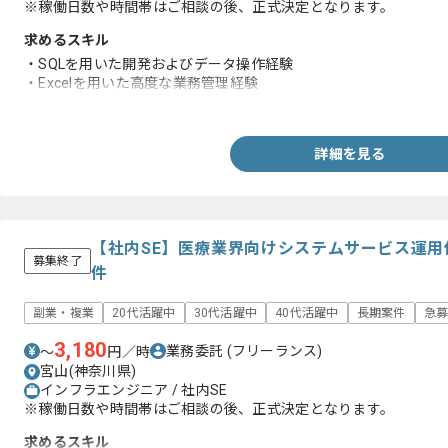
※稼働日数や時間帯はご相談の後、正式決定となります。
求めるスキル
・SQLを用いた開発およびデータ操作経験
・Excelを用いた高度な業務管理経験
・システム保守運用経験
詳細を見る
【社内SE】医療業界向けシステムサービス運
募集終了
件
副業・複業
20代活躍中
30代活躍中
40代活躍中
長期案件
急
3,180
業務委託
(フリーランス)
〜
円／時
宮山(神奈川県)
インフラエンジニア / 社内SE
※稼働日数や時間帯はご相談の後、正式決定となります。
求めるスキル