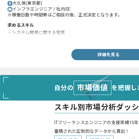
大久保(東京都)
インフラエンジニア / 社内SE
※稼働日数や時間帯はご相談の後、正式決定となります。
求めるスキル
・システム開発に関する知見
・社内SEとしての実務経験
詳細を見る
市場価値
自分の
を把握し
スキル別市場分析ダッ
ITフリーランスエンジニアの支援実績15年
蓄積された圧倒的なデータから算出！