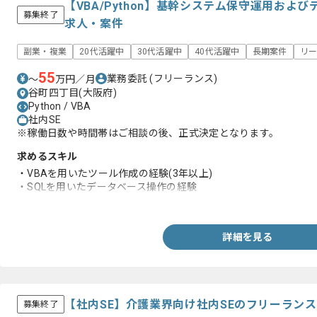
【VBA/Python】基幹システム保守運用およ
募集終了
求人・案件
副業・複業
20代活躍中
30代活躍中
40代活躍中
長期案件
リ
55
業務委託
(フリーランス)
〜
万円／月
谷町四丁目(大阪府)
Python / VBA
社内SE
※稼働日数や時間帯はご相談の後、正式決定となります。
求めるスキル
・VBAを用いたツール作成の経験(3年以上)
・SQLを用いたデータベース操作の経験
・HTMLを用いた画面修正などの経験
詳細を見る
【社内SE】介護業界向け社内SEのフリーラン
募集終了