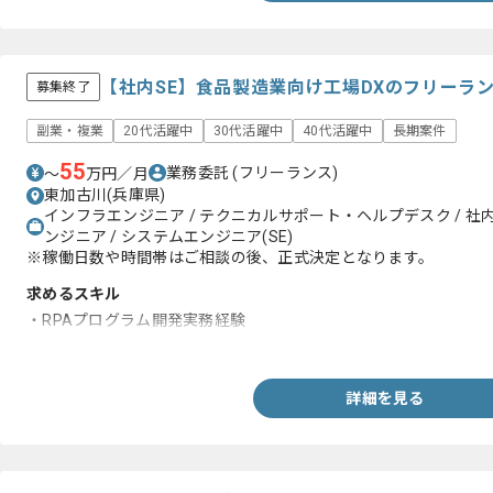
【社内SE】食品製造業向け工場DXのフリーラ
募集終了
副業・複業
20代活躍中
30代活躍中
40代活躍中
長期案件
55
業務委託
(フリーランス)
〜
万円／月
東加古川(兵庫県)
インフラエンジニア / テクニカルサポート・ヘルプデスク / 社内SE
ンジニア / システムエンジニア(SE)
※稼働日数や時間帯はご相談の後、正式決定となります。
求めるスキル
・RPAプログラム開発実務経験
・DX化関連プロジェクト経験
詳細を見る