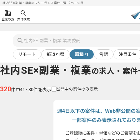
社内SE × 副業・複業のフリーランス案件一覧 - 2ページ目
企業の方
案件検索
リモート
都道府県
職種
言語
注目条件
+1
社内SE×副業・複業
の求人・案件
320
公開中の案件のみ表示
件中41~80件を表示