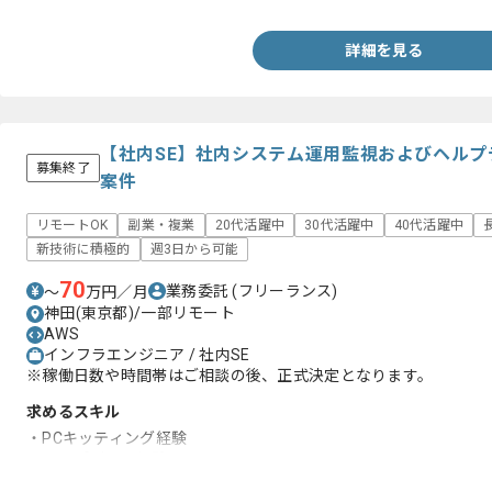
詳細を見る
【社内SE】社内システム運用監視およびヘル
募集終了
案件
リモートOK
副業・複業
20代活躍中
30代活躍中
40代活躍中
新技術に積極的
週3日から可能
70
業務委託
(フリーランス)
〜
万円／月
神田(東京都)/一部リモート
AWS
インフラエンジニア / 社内SE
※稼働日数や時間帯はご相談の後、正式決定となります。
求めるスキル
・PCキッティング経験
・ヘルプデスク経験