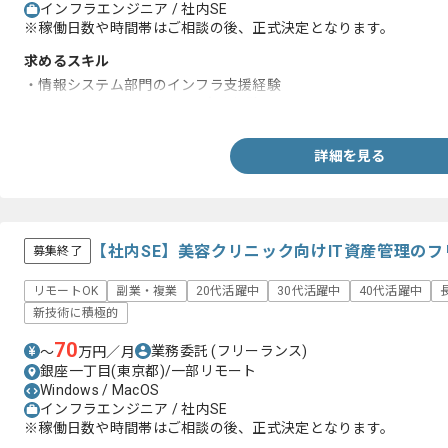
インフラエンジニア / 社内SE
※稼働日数や時間帯はご相談の後、正式決定となります。
求めるスキル
・情報システム部門のインフラ支援経験
・Windows、Linuxを用いた実務経験
詳細を見る
【社内SE】美容クリニック向けIT資産管理の
募集終了
リモートOK
副業・複業
20代活躍中
30代活躍中
40代活躍中
新技術に積極的
70
業務委託
(フリーランス)
〜
万円／月
銀座一丁目(東京都)/一部リモート
Windows / MacOS
インフラエンジニア / 社内SE
※稼働日数や時間帯はご相談の後、正式決定となります。