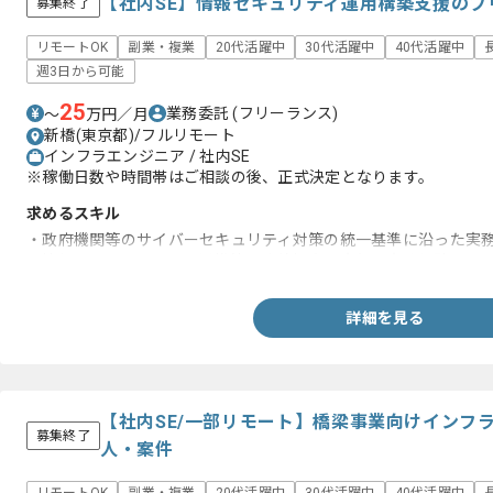
【社内SE】情報セキュリティ運用構築支援のフ
募集終了
リモートOK
副業・複業
20代活躍中
30代活躍中
40代活躍中
週3日から可能
25
業務委託
(フリーランス)
〜
万円／月
新橋(東京都)/フルリモート
インフラエンジニア / 社内SE
※稼働日数や時間帯はご相談の後、正式決定となります。
求めるスキル
・政府機関等のサイバーセキュリティ対策の統一基準に沿った実
・情報セキュリティの運用構築、改善提案、実行の実務経験
詳細を見る
【社内SE/一部リモート】橋梁事業向けインフ
募集終了
人・案件