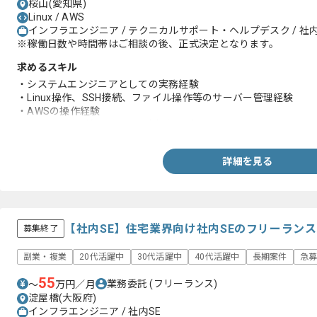
桜山(愛知県)
Linux / AWS
インフラエンジニア / テクニカルサポート・ヘルプデスク / 社内
※稼働日数や時間帯はご相談の後、正式決定となります。
求めるスキル
・システムエンジニアとしての実務経験
・Linux操作、SSH接続、ファイル操作等のサーバー管理経験
・AWSの操作経験
・Word、Excel等Officeの基本操作経験
詳細を見る
【社内SE】住宅業界向け社内SEのフリーラン
募集終了
副業・複業
20代活躍中
30代活躍中
40代活躍中
長期案件
急
55
業務委託
(フリーランス)
〜
万円／月
淀屋橋(大阪府)
インフラエンジニア / 社内SE