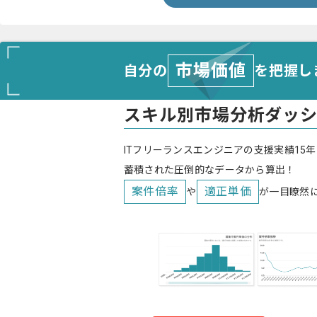
市場価値
自分の
を把握し
スキル別市場分析ダッ
ITフリーランスエンジニアの支援実績15年
蓄積された圧倒的なデータから算出！
案件倍率
適正単価
や
が一目瞭然