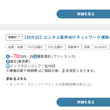
・社内SEとしての実務経験
詳細を見る
【社内SE】エンタメ業界向けネットワーク構
募集終了
副業・複業
20代活躍中
30代活躍中
長期案件
急募
BtoB向け
70
業務委託
(フリーランス)
〜
万円／月
国立(東京都)
インフラエンジニア / 社内SE
※稼働日数や時間帯はご相談の後、正式決定となります。
求めるスキル
・ネットワークエンジニアとしての実務経験(3年以上)
・ネットワーク構築経験
詳細を見る