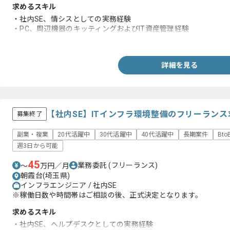
求めるスキル
・社内SE、情シスとしての実務経験
・PC、周辺機器のキッティングおよびIT資産管理経験
・Windows、MacOSおよびネットワークに関する基本的な知見
詳細を見る
【社内SE】ITインフラ環境整備のフリーラン
募集終了
副業・複業
20代活躍中
30代活躍中
40代活躍中
長期案件
Bt
週3日から可能
45
業務委託
(フリーランス)
〜
万円／月
朝霞台(埼玉県)
インフラエンジニア / 社内SE
※稼働日数や時間帯はご相談の後、正式決定となります。
求めるスキル
・社内SE、ヘルプデスクとしての実務経験