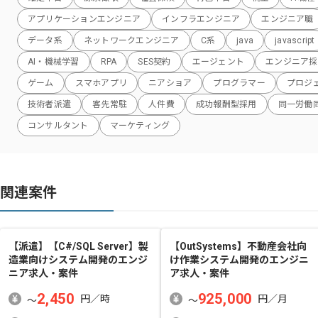
アプリケーションエンジニア
インフラエンジニア
エンジニア職
データ系
ネットワークエンジニア
C系
java
javascript
AI・機械学習
RPA
SES契約
エージェント
エンジニア採
ゲーム
スマホアプリ
ニアショア
プログラマー
プロジ
技術者派遣
客先常駐
人件費
成功報酬型採用
同一労働
コンサルタント
マーケティング
関連案件
【派遣】【C#/SQL Server】製
【OutSystems】不動産会社向
造業向けシステム開発
のエンジ
け作業システム開発
のエンジニ
ニア求人・案件
ア求人・案件
2,450
925,000
円／時
円／月
〜
〜