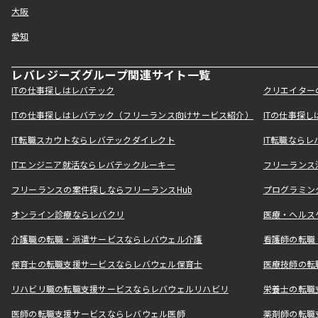
大阪
愛知
レバレジーズグループ関連サイト一覧
ITの仕事探しはレバテック
クリエイター
ITの仕事探しはレバテック（フリーランス向けサービス紹介）
ITの仕事探
IT転職スカウトならレバテックダイレクト
IT転職なら
ITエンジニア就活ならレバテックルーキー
フリーランス
フリーランスの案件探しならフリーランスHub
プログラミン
オンライン診療ならレバクリ
医療・ヘルス
介護職の転職・派遣サービスならレバウェル介護
看護師の転職
保育士の転職支援サービスならレバウェル保育士
医療技師の転
リハビリ職の転職支援サービスならレバウェルリハビリ
栄養士の転職
医師の転職支援サービスならレバウェル医師
薬剤師の転職