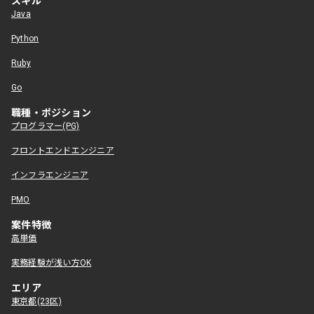
スキル
Java
Python
Ruby
Go
職種・ポジション
プログラマー(PG)
フロントエンドエンジニア
インフラエンジニア
PMO
案件特徴
高単価
実務経験が浅い方OK
エリア
東京都(23区)