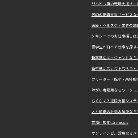
リハビリ職の転職支援サー
医師の転職支援サービスな
医療・ヘルスケア業界の課
メキシコでのお仕事探しはLevera
留学生が日本で仕事を探すな
新卒就活エージェントなら
新卒就活スカウトならキャ
フリーター・既卒・未経験
障がい者雇用ならワークリ
らくらく入退院支援システ
人と組織のお悩み解決ならNALY
業務可視化はremopia
オンラインピル診療ならメ