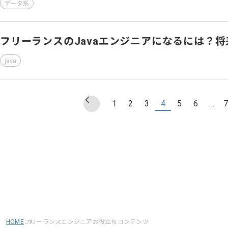
データ系
フリーランスのJavaエンジニアになるには？
java
1
2
3
4
5
6
…
7
HOME
フリーランスエンジニアお役立ちコンテンツ