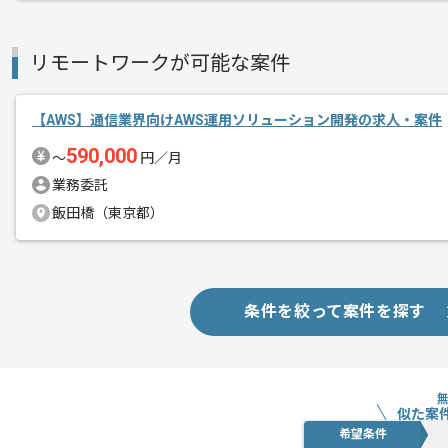
精算・お支払い
精算基準時間
140時間〜180時間
支払いサイト
15日
リモートワークが可能な案件
【AWS】通信業界向けAWS運用ソリューション開発の求人・案件
商談回数
2回
その他募集要項
590,000
募集人数
1人
〜
円／月
業務委託
作業開始日
2021/09/17
飯田橋（東京都）
データ、コンテンツの利活用に向けたシ
エージェントからのコ
設計・開発・保守運用、顧客体験設計か
メント
条件を絞って案件を探す
PDCAの推進の支援を行っている企業で
金融機関の固いセキュリティ文化や知見
主体的に新しいテクノロジにチャレンジ
似た案
希望条件