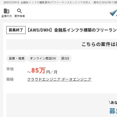
【AWS/DWH】金融系インフラ構築案件| ITフリーランスエンジニアの求人・案件(2026/08/10
企業の方
案件検索
【AWS/DWH】金融系インフラ構築のフリーラ
募集終了
こちらの案件は
副業・複業
オンライン商談OK
週3日
単価
85
万
〜
円／月
職種
クラウドエンジニア
,
データエンジニア
あ
募