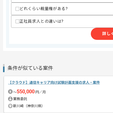
どれくらい裁量権がある?
求めるスキル
スキル
正社員求人との違いは?
・AWS等のクラウドサービスを活用し
・Chef、Git、Kubernete、Docke
・ジョブフローの設計、運用経験
詳し
歓迎スキル
・ベンダーマネジメント経験
・情シス、社内SEの業務経験
・AWS等のクラウドサービスの運用経験
・大規模分散処理(Hadoop/Spark等
・データ基盤（DL/DWH/データ仮想化
条件が似ている案件
・CCNA/CCNP、LPIC等の知識、活用経
スキルに不安がある方へ
【クラウド】通信キャリア向け試験計画支援の求人・案件
上記に似た経験やスキルをお持ちであれば申
550,000
〜
円／月
業務委託
新川崎（神奈川県）
精算条件
有