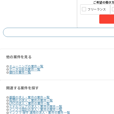
ご希望の働き
フリーランス
他の案件を見る
チューニングの案件一覧
データ分析の案件一覧
銀行の案件一覧
関連する案件を探す
基盤の求人・案件の案件一覧
仮想化の求人・案件の案件一覧
LPICの求人・案件の案件一覧
ミドルウェアの求人・案件の案件一覧
インフラ設計の求人・案件の案件一覧
インフラ 保守 運用の求人・案件の案件一覧