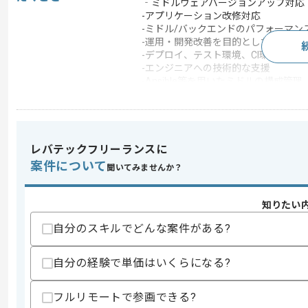
‐ミドルウェアバージョンアップ対応
-アプリケーション改修対応
-ミドル/バックエンドのパフォーマン
-運用・開発改善を目的とした新規シス
-デプロイ、テスト環境、CI環境、開
-エンジニアへの技術的な支援
-Ansible等を用いたミドルの構成管理
-データサイエンティスト/エンジニア
-データを統合的に扱えるよう、データエ
-各データソースとDWH間を効率的に
-構築した各種モデルのモニタリング
レバテックフリーランスに
この案件で扱う技術
案件について
聞いてみませんか？
フレームワーク
Spark
クラウド
AWS
知りたい
開発ツール
Chef , Docker , Git , Jen
自分のスキルでどんな案件がある?
この案件のポイント
業界
銀行
自分の経験で単価はいくらになる?
業務内容
チューニング , 社内シス
フルリモートで参画できる?
特徴
長期プロジェクト , 新