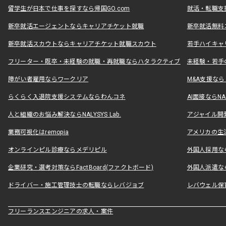
留学生が日本で仕事を探すなら帰国GO.com
就活・転職支
新卒就活エージェントならキャリアチケット就職
新卒就活無料
新卒就活スカウトならキャリアチケット就職スカウト
若手ハイキャ
フリーター・既卒・未経験の就職・再就職ならハタラクティブ
未経験・若手
障がい者雇用ならワークリア
M&A支援な
らくらく入退院支援システムならわんコネ
AI面接ならNAL
人と組織のお悩み解決ならNALYSYS Lab.
アジャイル開発なら
業務可視化はremopia
アメリカの生活
オンラインピル診療ならメデリピル
外国人採用ならLe
企業研究・選考対策ならFactBoard(ファクトボード)
外国人派遣なら
ドライバー・施工管理技士の転職ならレバジョブ
レバウェル保
フリーランスエンジニアの求人・案件