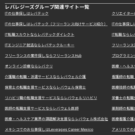
レバレジーズグループ関連サイト一覧
ITの仕事探しはレバテック
クリエイター
ITの仕事探しはレバテック（フリーランス向けサービス紹介）
ITの仕事探
IT転職スカウトならレバテックダイレクト
IT転職なら
ITエンジニア就活ならレバテックルーキー
フリーランス
フリーランスの案件探しならフリーランスHub
プログラミン
オンライン診療ならレバクリ
医療・ヘルス
介護職の転職・派遣サービスならレバウェル介護
看護師の転職
保育士の転職支援サービスならレバウェル保育士
医療技師の転
リハビリ職の転職支援サービスならレバウェルリハビリ
栄養士の転職
医師の転職支援サービスならレバウェル医師
薬剤師の転職
医療・ヘルスケア業界の課題解決支援ならレバウェル株式会社
医療看護介護の
メキシコでのお仕事探しはLeverages Career Mexico
アメリカでのお仕事