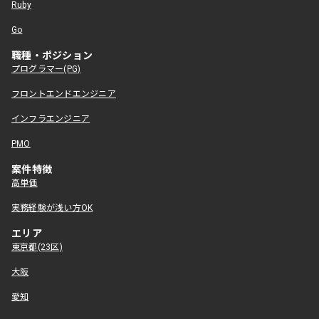
Ruby
Go
職種・ポジション
プログラマー(PG)
フロントエンドエンジニア
インフラエンジニア
PMO
案件特徴
高単価
実務経験が浅い方OK
エリア
東京都(23区)
大阪
愛知