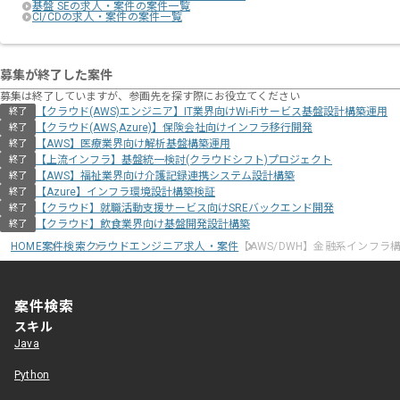
基盤 SEの求人・案件の案件一覧
CI/CDの求人・案件の案件一覧
募集が終了した案件
募集は終了していますが、参画先を探す際にお役立てください
【クラウド(AWS)エンジニア】IT業界向けWi-Fiサービス基盤設計構築運用
終了
【クラウド(AWS,Azure)】保険会社向けインフラ移行開発
終了
【AWS】医療業界向け解析基盤構築運用
終了
【上流インフラ】基盤統一検討(クラウドシフト)プロジェクト
終了
【AWS】福祉業界向け介護記録連携システム設計構築
終了
【Azure】インフラ環境設計構築検証
終了
【クラウド】就職活動支援サービス向けSREバックエンド開発
終了
【クラウド】飲食業界向け基盤開発設計構築
終了
HOME
案件検索
クラウドエンジニア求人・案件
【AWS/DWH】金融系インフラ
案件検索
スキル
Java
Python